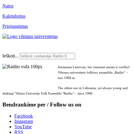
Natos
Kalendorius
Prisijungimas
Ieškoti...
Seniausias Lietuvoje, bet visuomet jaunas ir veržlus!
Vilniaus universiteto folkloro ansamblis „Ratilio“ –
nuo 1968 m.
The oldest one in Lithuania, yet always young and
dashing! Vilnius University Folk Ensemble "Ratilio" – since 1968.
Bendraukime per / Follow us on
Facebook
Instagram
YouTube
RSS