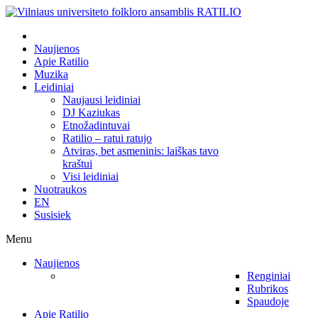
Naujienos
Apie Ratilio
Muzika
Leidiniai
Naujausi leidiniai
DJ Kaziukas
Etnožadintuvai
Ratilio – ratui ratujo
Atviras, bet asmeninis: laiškas tavo
kraštui
Visi leidiniai
Nuotraukos
EN
Susisiek
Menu
Naujienos
Renginiai
Rubrikos
Spaudoje
Apie Ratilio