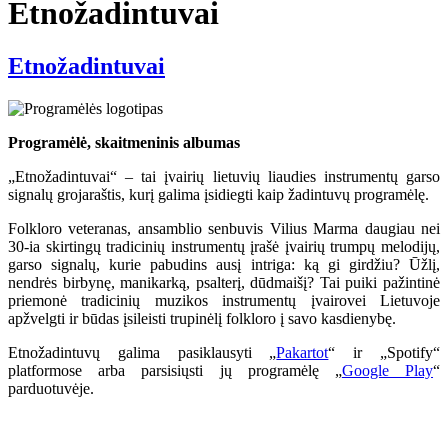
Etnožadintuvai
Etnožadintuvai
Programėlė, skaitmeninis albumas
„Etnožadintuvai“ – tai įvairių lietuvių liaudies instrumentų garso
signalų grojaraštis, kurį galima įsidiegti kaip žadintuvų programėlę.
Folkloro veteranas, ansamblio senbuvis Vilius Marma daugiau nei
30-ia skirtingų tradicinių instrumentų įrašė įvairių trumpų melodijų,
garso signalų, kurie pabudins ausį intriga: ką gi girdžiu? Ūžlį,
nendrės birbynę, manikarką, psalterį, dūdmaišį? Tai puiki pažintinė
priemonė tradicinių muzikos instrumentų įvairovei Lietuvoje
apžvelgti ir būdas įsileisti trupinėlį folkloro į savo kasdienybę.
Etnožadintuvų galima pasiklausyti „
Pakartot
“ ir „Spotify“
platformose arba parsisiųsti jų programėlę „
Google Play
“
parduotuvėje.