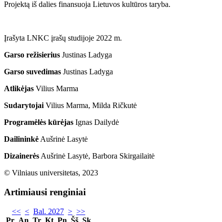
Projektą iš dalies finansuoja Lietuvos kultūros taryba.
Įrašyta LNKC įrašų studijoje 2022 m.
Garso režisierius
Justinas Ladyga
Garso suvedimas
Justinas Ladyga
Atlikėjas
Vilius Marma
Sudarytojai
Vilius Marma, Milda Ričkutė
Programėlės kūrėjas
Ignas Dailydė
Dailininkė
Aušrinė Lasytė
Dizainerės
Aušrinė Lasytė, Barbora Skirgailaitė
© Vilniaus universitetas, 2023
Artimiausi renginiai
<<
<
Bal. 2027
>
>>
Pr
An
Tr
Kt
Pn
Šš
Sk