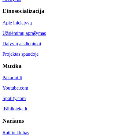
Etnosocializacija
Apie iniciatyvą
Užsiėmimų aprašymas
Dalyvių atsiliepimai
Projektas spaudoje
Muzika
Pakartot.lt
Youtube.com
Spotify.com
iBiblioteka.lt
Nariams
Ratilio klubas