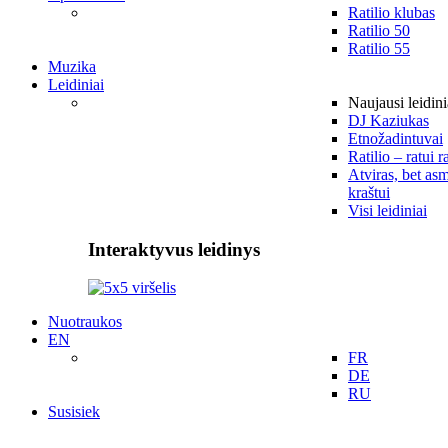
Ratilio klubas
Ratilio 50
Ratilio 55
Muzika
Leidiniai
Naujausi leidini
DJ Kaziukas
Etnožadintuvai
Ratilio – ratui r
Atviras, bet asm
kraštui
Visi leidiniai
Interaktyvus leidinys
Nuotraukos
EN
FR
DE
RU
Susisiek