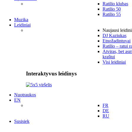
Ratilio klubas
Ratilio 50
Ratilio 55
Muzika
Leidiniai
Naujausi leidini
DJ Kaziukas
Etnožadintuvai
Ratilio – ratui r
Atviras, bet asm
kraštui
Visi leidiniai
Interaktyvus leidinys
Nuotraukos
EN
FR
DE
RU
Susisiek