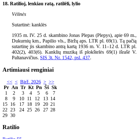
18. Ratilioj, lenkiau ratą, ratilėli, lylio
Vėlinės
Sutartinė: kanklės
1935
m. IV.
25
d. skambino Jonas Plepas (Plepys), apie
69
m.,
Dukurnių km., Papilio vls., Biržų aps. LTR pl. 69(1). Tą pačią
sutartinę jis skambino antrą kartą 1936 m. V. 11–12 d. LTR pl.
402(2), 403(6). Kanklių muziką iš plokštelės 69(1) išrašė V.
Paltanavičius.
SIS 3t. Nr. 1542, psl. 437
.
Artimiausi renginiai
<<
<
Birž. 2026
>
>>
Pr
An
Tr
Kt
Pn
Šš
Sk
1
2
3
4
5
6
7
8
9
10
11
12
13
14
15
16
17
18
19
20
21
22
23
24
25
26
27
28
29
30
Ratilio