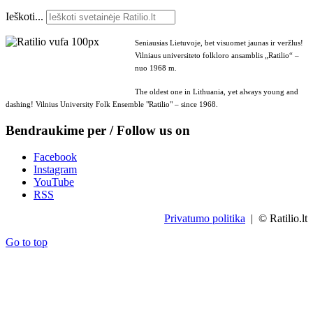
Ieškoti...
Seniausias Lietuvoje, bet visuomet jaunas ir veržlus!
Vilniaus universiteto folkloro ansamblis „Ratilio“ –
nuo 1968 m.
The oldest one in Lithuania, yet always young and
dashing! Vilnius University Folk Ensemble "Ratilio" – since 1968.
Bendraukime per / Follow us on
Facebook
Instagram
YouTube
RSS
Privatumo politika
| © Ratilio.lt
Go to top