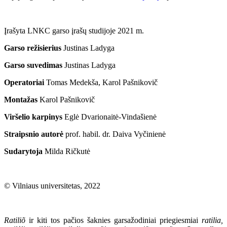
Įrašyta LNKC garso įrašų studijoje 2021 m.
Garso režisierius
Justinas Ladyga
Garso suvedimas
Justinas Ladyga
Operatoriai
Tomas Medekša, Karol Pašnikovič
Montažas
Karol Pašnikovič
Viršelio karpinys
Eglė Dvarionaitė-Vindašienė
Straipsnio autorė
prof. habil. dr. Daiva Vyčinienė
Sudarytoja
Milda Ričkutė
© Vilniaus universitetas, 2022
Ratiliõ
ir kiti tos pačios šaknies garsažodiniai priegiesmiai
ratilia,