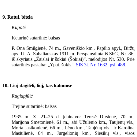
9. Ratui, bitela
Kupolė
Keturinė sutartinė: balsas
P. Ona Smilgienė, 74 m., Gavėniškio km., Papilio apyl., Biržų
aps. U. A. Sabaliauskas 1911 m. Perspausdinta iš SbG, Nr. 86,
iš skyriaus „Žaislai ir šokiai (Šokiai)“, melodijos Nr. 530. Prie
sutartinės pastaba: „Ypat. šokis.“
SIS
3
t. Nr. 1632, psl. 488
.
10. Lioj dagilėli, lioj, kas kalnuose
Rugiapjūtė
Trejinė sutartinė: balsas
1935 m. X. 21–25 d. įdainavo: Teresė Dirsienė, 70 m.,
Marijona Smetonienė, 61 m., abi Užulėnio km., Taujėnų vls.,
Morta Jasikonienė, 66 m., Lėno km., Taujėnų vls., ir Karolina
Masiulienė, 64 m., Jurgelionių km., Siesikų vls., visos