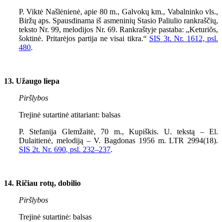
P. Viktė Našlėnienė, apie 80 m., Galvokų km., Vabalninko vls.,
Biržų aps. Spausdinama iš asmeninių Stasio Paliulio rankraščių,
teksto Nr.
99
, melodijos Nr.
69
. Rankraštyje pastaba: „Keturiõs,
šoktinė. Pritarėjos partija ne visai tikra.“
SIS 3t. Nr. 1612, psl.
480
.
13. Užaugo liepa
Piršlybos
Trejinė sutartinė atitariant: balsas
P. Stefanija Glemžaitė, 70 m., Kupiškis. U. tekstą – El.
Dulaitienė, melodiją – V. Bagdonas
1956
m. LTR
2994(18).
SIS 2t. Nr. 690
, psl.
232–237
.
14. Ričiau rotų, dobilio
Piršlybos
Trejinė sutartinė: balsas