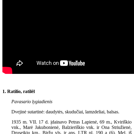
1. Ratilio, ratilėl
Pavasario lygiadienis
Dvejinė sutartinė: daudytės, skudučiai, lamzdeliai, balsas.
1935 m. VII. 17 d. įdainavo Petras Lapienė, 69 m., Kviriškio
vnk., Marė Jakubonienė, Balzieriškio vnk. ir Ona Striužienė,
Druseikių km., Biržų vls. ir aps. LTR pl. 190 a (6). Mel. iš