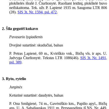
plokštelės išrašė J. Čiurlionytė. Ruošiant leidinį, plokštelė buvo
neišskaitoma. Tek. užr. P. Lapienė 1935 m. Saugoma LTR 806
(28).
SIS 3t. Nr. 1
594
, psl. 472
.
2. Šila gegutėl kukavo
Pavasario lygiadienis
Dvejinė sutartinė: skudučiai, balsas
P. Petras Lapienė, 69 m., Kviriškio vnk., Biržų vls. ir aps. U.
Jadvyga Čiurlionytė. Tekstas LTR 1086(46).
SIS 3t. Nr. 1491,
psl. 389
.
3. Ryto, rytelio
Jurginės
Keturinė sutartinė: daudytės, balsas
P. Ona Smilgienė, 74 m., Gavėniškio km., Papilio apyl., Biržų
aps. U. A. Sabaliauskas
1911
m. Perspausdinta iš NS, Nr.
449
,