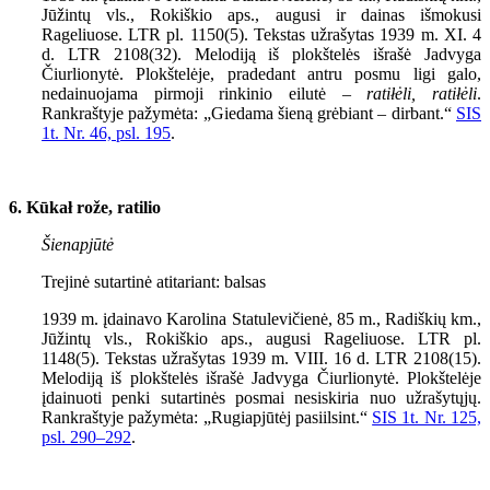
Jūžintų vls., Rokiškio aps., augusi ir dainas išmokusi
Rageliuose. LTR pl. 1150(5). Tekstas užrašytas 1939 m. XI. 4
d. LTR 2108(32). Melodiją iš plokštelės išrašė Jadvyga
Čiurlionytė. Plokštelėje, pradedant antru posmu ligi galo,
nedainuojama pirmoji rinkinio eilutė –
ratiłėli, ratiłėli
.
Rankraštyje pažymėta: „Giedama šieną grėbiant – dirbant.“
SIS
1
t. Nr.
46,
psl.
195
.
6. Kūkał rože, ratilio
Šienapjūtė
Trejinė sutartinė atitariant: balsas
1939 m. įdainavo Karolina Statulevičienė, 85 m., Radiškių km.,
Jūžintų vls., Rokiškio aps., augusi Rageliuose. LTR pl.
1148(5). Tekstas užrašytas 1939 m. VIII. 16 d. LTR 2108(15).
Melodiją iš plokštelės išrašė Jadvyga Čiurlionytė. Plokštelėje
įdainuoti penki sutartinės posmai nesiskiria nuo užrašytųjų.
Rankraštyje pažymėta: „Rugiapjūtėj pasiilsint.“
SIS 1t. Nr. 125,
psl. 290–292
.