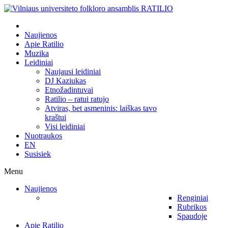
Naujienos
Apie Ratilio
Muzika
Leidiniai
Naujausi leidiniai
DJ Kaziukas
Etnožadintuvai
Ratilio – ratui ratujo
Atviras, bet asmeninis: laiškas tavo
kraštui
Visi leidiniai
Nuotraukos
EN
Susisiek
Menu
Naujienos
Renginiai
Rubrikos
Spaudoje
Apie Ratilio