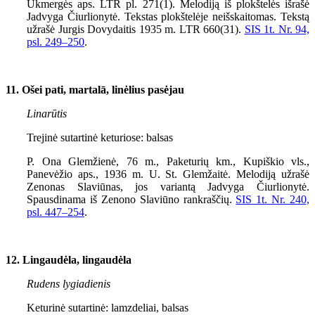
Ukmergės aps. LTR pl. 271(1). Melodiją iš plokštelės išrašė
Jadvyga Čiurlionytė. Tekstas plokštelėje neišskaitomas. Tekstą
užrašė Jurgis Dovydaitis 1935 m. LTR 660(31).
SIS 1t. Nr. 94,
psl.
249–250
.
11. Ošei pati, martalā, linėlius pasėjau
Linarūtis
Trejinė sutartinė keturiose: balsas
P. Ona Glemžienė, 76 m., Paketurių km., Kupiškio vls.,
Panevėžio aps., 1936 m. U. St. Glemžaitė. Melodiją užrašė
Zenonas Slaviūnas, jos variantą Jadvyga Čiurlionytė.
Spausdinama iš Zenono Slaviūno rankraščių.
SIS 1t. Nr. 240,
psl.
447–254
.
12. Lingaudėla, lingaudėla
Rudens lygiadienis
Keturinė sutartinė: lamzdeliai, balsas