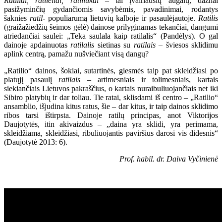
Ratiliai, ratilėliai, ratiliukai
– tai įvairiausių augalų, dažnai
pasižyminčių gydančiomis savybėmis, pavadinimai, rodantys
šaknies
ratil-
populiarumą lietuvių kalboje ir pasaulėjautoje.
Ratilis
(graižažiedžių šeimos gėlė) dainose prilyginamas tekančiai, dangumi
atriedančiai saulei: „Teka saulala kaip ratilalis“ (Pandėlys). O gal
dainoje apdainuotas
ratilalis
sietinas su
ratilais
– šviesos sklidimu
aplink centrą, pamažu nušviečiant visą dangų?
„Ratilio“ dainos, šokiai, sutartinės, giesmės taip pat skleidžiasi po
platųjį pasaulį
ratilais
– artimesniais ir tolimesniais, kartais
siekiančiais Lietuvos pakraščius, o kartais nuraibuliuojančiais net iki
Sibiro platybių ir dar toliau. Tie ratai, sklisdami iš centro – „Ratilio“
ansamblio, išjudina kitus ratus, šie – dar kitus, ir taip dainos sklidimo
ribos tarsi ištirpsta. Dainoje ratilų principas, anot Viktorijos
Daujotytės, itin akivaizdus – „daina yra sklidi, yra perimama,
skleidžiama, skleidžiasi, ribuliuojantis paviršius darosi vis didesnis“
(Daujotytė 2013: 6).
Prof. habil. dr. Daiva Vyčinienė