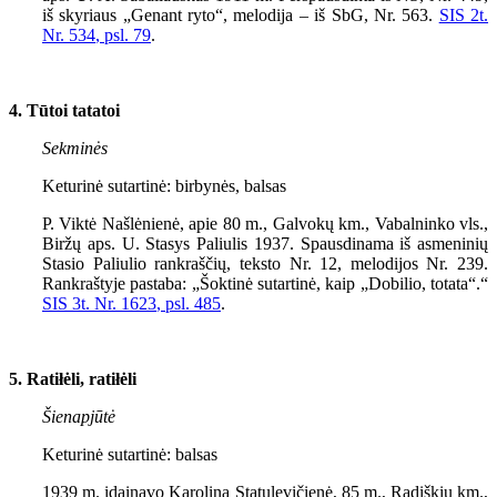
iš skyriaus „Genant ryto“, melodija – iš SbG, Nr.
563
.
SIS
2
t.
Nr.
534
, psl. 79
.
4. Tūtoi tatatoi
Sekminės
Keturinė sutartinė: birbynės, balsas
P. Viktė Našlėnienė, apie 80 m., Galvokų km., Vabalninko vls.,
Biržų aps. U. Stasys Paliulis 1937. Spausdinama iš asmeninių
Stasio Paliulio rankraščių, teksto Nr. 12, melodijos Nr. 239.
Rankraštyje pastaba: „Šoktinė sutartinė, kaip „Dobilio, totata“.“
SIS 3t. Nr. 162
3
, psl. 485
.
5. Ratiłėli, ratiłėli
Šienapjūtė
Keturinė sutartinė: balsas
1939 m. įdainavo Karolina Statulevičienė, 85 m., Radiškių km.,