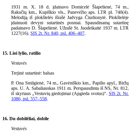
1931 m. X. 18 d. įdainavo Domicelė Šlapelienė, 74 m.,
Rakučių km., Kupiškio vls., Panevėžio aps. LTR pl. 740(4).
Melodiją iš plokštelės išrašė Jadvyga Čiurlionytė. Plokštelėje
įdainuoti devyni sutartinės posmai. Spausdinamą sutartinę
padainavo D. Šlapelienė. Užrašė St. Juodeikaitė 1937 m. LTR
1227(16).
SIS 2t. Nr. 840, psl.
406–407
.
15. Lioi lylio, ratilio
Vestuvės
Trejinė sutartinė: balsas
P. Ona Smilgienė, 74 m., Gavėniškio km., Papilio apyl., Biržų
aps. U. A. Sabaliauskas 1911 m. Perspausdinta iš NS, Nr. 812,
iš skyriaus „Vestuvių giedojimai (Apgieda svotus)“.
SIS 2t. Nr.
1086, psl.
557–558
.
16. Du dobilėliai, dobile
Vestuvės