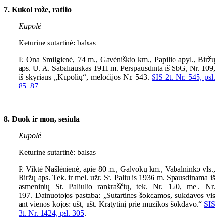
7. Kukol rože, ratilio
Kupolė
Keturinė sutartinė: balsas
P. Ona Smilgienė, 74 m., Gavėniškio km., Papilio apyl., Biržų
aps. U. A. Sabaliauskas 1911 m. Perspausdinta iš SbG, Nr. 109,
iš skyriaus „Kupolių“, melodijos Nr. 543.
SIS 2t. Nr. 545, psl.
85–87
.
8. Duok ir mon, sesiula
Kupolė
Keturinė sutartinė: balsas
P. Viktė Našlėnienė, apie 80 m., Galvokų km., Vabalninko vls.,
Biržų aps. Tek. ir mel. užr. St. Paliulis 1936 m. Spausdinama iš
asmeninių St. Paliulio rankraščių, tek. Nr. 120, mel. Nr.
197.
Dainuotojos pastaba: „Sutartines šokdamos, sukdavos vis
ant vienos kojos: ušt, ušt. Kratytinį prie muzikos šokdavo.“
SIS
3t. Nr. 1424, psl. 305
.