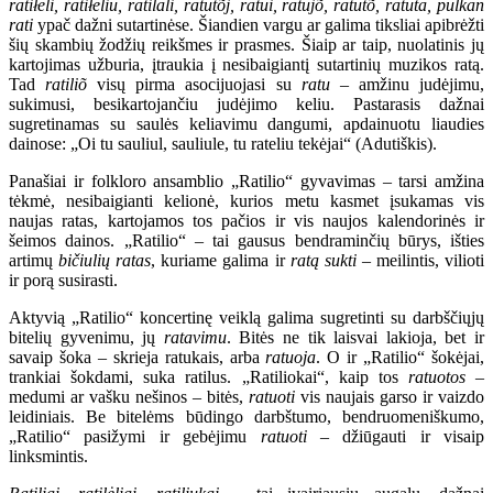
ratiłėli, ratiłėliu, ratilali, ratutõj, ratui, ratujõ, ratutõ, ratūta, pulkan
rati
ypač dažni sutartinėse. Šiandien vargu ar galima tiksliai apibrėžti
šių skambių žodžių reikšmes ir prasmes. Šiaip ar taip, nuolatinis jų
kartojimas užburia, įtraukia į nesibaigiantį sutartinių muzikos ratą.
Tad
ratiliõ
visų pirma asocijuojasi su
ratu
– amžinu judėjimu,
sukimusi, besikartojančiu judėjimo keliu. Pastarasis dažnai
sugretinamas su saulės keliavimu dangumi, apdainuotu liaudies
dainose: „Oi tu sauliul, sauliule, tu rateliu tekėjai“ (Adutiškis).
Panašiai ir folkloro ansamblio „Ratilio“ gyvavimas – tarsi amžina
tėkmė, nesibaigianti kelionė, kurios metu kasmet įsukamas vis
naujas ratas, kartojamos tos pačios ir vis naujos kalendorinės ir
šeimos dainos. „Ratilio“ – tai gausus bendraminčių būrys, išties
artimų
bičiulių ratas
, kuriame galima ir
ratą sukti
– meilintis, vilioti
ir porą susirasti.
Aktyvią „Ratilio“ koncertinę veiklą galima sugretinti su darbščiųjų
bitelių gyvenimu, jų
ratavimu
. Bitės ne tik laisvai lakioja, bet ir
savaip šoka – skrieja ratukais, arba
ratuoja
. O ir „Ratilio“ šokėjai,
trankiai šokdami, suka ratilus. „Ratiliokai“, kaip tos
ratuotos
–
medumi ar vašku nešinos – bitės,
ratuoti
vis naujais garso ir vaizdo
leidiniais. Be bitelėms būdingo darbštumo, bendruomeniškumo,
„Ratilio“ pasižymi ir gebėjimu
ratuoti
– džiūgauti ir visaip
linksmintis.