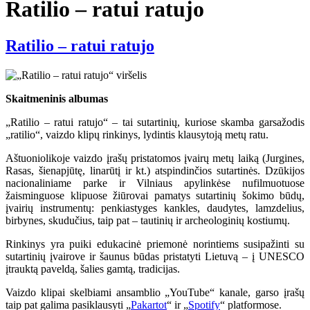
Ratilio – ratui ratujo
Ratilio – ratui ratujo
Skaitmeninis albumas
„Ratilio – ratui ratujo“ – tai sutartinių, kuriose skamba garsažodis
„ratilio“, vaizdo klipų rinkinys, lydintis klausytoją metų ratu.
Aštuoniolikoje vaizdo įrašų pristatomos įvairų metų laiką (Jurgines,
Rasas, šienapjūtę, linarūtį ir kt.) atspindinčios sutartinės. Dzūkijos
nacionaliniame parke ir Vilniaus apylinkėse nufilmuotuose
žaisminguose klipuose žiūrovai pamatys sutartinių šokimo būdų,
įvairių instrumentų: penkiastyges kankles, daudytes, lamzdelius,
birbynes, skudučius, taip pat – tautinių ir archeologinių kostiumų.
Rinkinys yra puiki edukacinė priemonė norintiems susipažinti su
sutartinių įvairove ir šaunus būdas pristatyti Lietuvą – į UNESCO
įtrauktą paveldą, šalies gamtą, tradicijas.
Vaizdo klipai skelbiami ansamblio „YouTube“ kanale, garso įrašų
taip pat galima pasiklausyti „
Pakartot
“ ir „
Spotify
“ platformose.