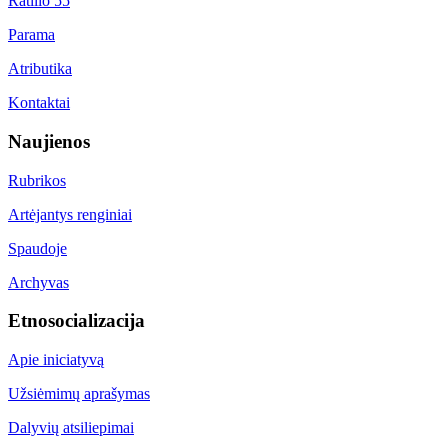
Ratilio 55
Parama
Atributika
Kontaktai
Naujienos
Rubrikos
Artėjantys renginiai
Spaudoje
Archyvas
Etnosocializacija
Apie iniciatyvą
Užsiėmimų aprašymas
Dalyvių atsiliepimai