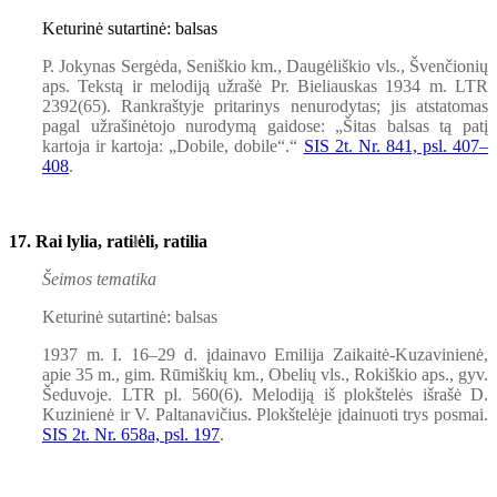
Keturinė sutartinė: balsas
P. Jokynas Sergėda, Seniškio km., Daugėliškio vls., Švenčionių
aps. Tekstą ir melodiją užrašė Pr. Bieliauskas 1934 m. LTR
2392(65). Rankraštyje pritarinys nenurodytas; jis atstatomas
pagal užrašinėtojo nurodymą gaidose: „Šitas balsas tą patį
kartoja ir kartoja: „Dobile, dobile“.“
SIS 2t. Nr. 841, psl. 407–
408
.
17. Rai lylia, rati
ł
ėli, ratilia
Šeimos tematika
Keturinė sutartinė: balsas
1937 m. I. 16–29 d. įdainavo Emilija Zaikaitė-Kuzavinienė,
apie 35 m., gim. Rūmiškių km., Obelių vls., Rokiškio aps., gyv.
Šeduvoje. LTR pl. 560(6). Melodiją iš plokštelės išrašė D.
Kuzinienė ir V. Paltanavičius. Plokštelėje įdainuoti trys posmai.
SIS 2t. Nr. 658a, psl. 197
.