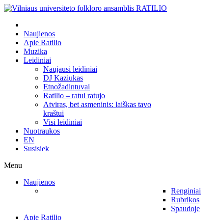
Naujienos
Apie Ratilio
Muzika
Leidiniai
Naujausi leidiniai
DJ Kaziukas
Etnožadintuvai
Ratilio – ratui ratujo
Atviras, bet asmeninis: laiškas tavo
kraštui
Visi leidiniai
Nuotraukos
EN
Susisiek
Menu
Naujienos
Renginiai
Rubrikos
Spaudoje
Apie Ratilio