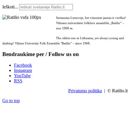
Ieškoti...
Seniausias Lietuvoje, bet visuomet jaunas ir veržlus!
Vilniaus universiteto folkloro ansamblis „Ratilio“ –
nuo 1968 m.
The oldest one in Lithuania, yet always young and
dashing! Vilnius University Folk Ensemble "Ratilio" – since 1968.
Bendraukime per / Follow us on
Facebook
Instagram
YouTube
RSS
Privatumo politika
| © Ratilio.lt
Go to top