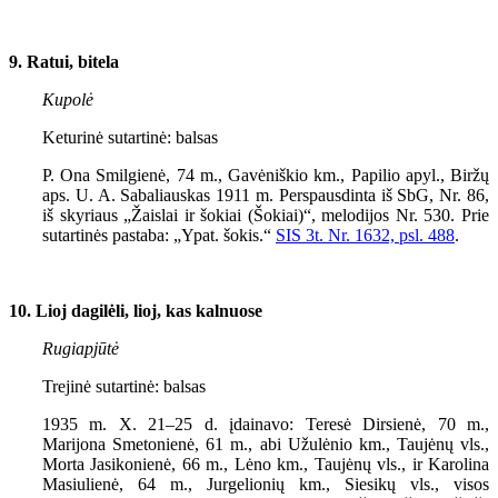
9. Ratui, bitela
Kupolė
Keturinė sutartinė: balsas
P. Ona Smilgienė, 74 m., Gavėniškio km., Papilio apyl., Biržų
aps. U. A. Sabaliauskas 1911 m. Perspausdinta iš SbG, Nr. 86,
iš skyriaus „Žaislai ir šokiai (Šokiai)“, melodijos Nr. 530. Prie
sutartinės pastaba: „Ypat. šokis.“
SIS
3
t. Nr. 1632, psl. 488
.
10. Lioj dagilėli, lioj, kas kalnuose
Rugiapjūtė
Trejinė sutartinė: balsas
1935 m. X. 21–25 d. įdainavo: Teresė Dirsienė, 70 m.,
Marijona Smetonienė, 61 m., abi Užulėnio km., Taujėnų vls.,
Morta Jasikonienė, 66 m., Lėno km., Taujėnų vls., ir Karolina
Masiulienė, 64 m., Jurgelionių km., Siesikų vls., visos