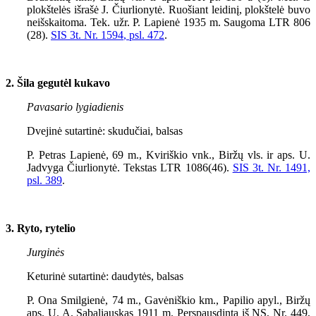
plokštelės išrašė J. Čiurlionytė. Ruošiant leidinį, plokštelė buvo
neišskaitoma. Tek. užr. P. Lapienė 1935 m. Saugoma LTR 806
(28).
SIS 3t. Nr. 1
594
, psl. 472
.
2. Šila gegutėl kukavo
Pavasario lygiadienis
Dvejinė sutartinė: skudučiai, balsas
P. Petras Lapienė, 69 m., Kviriškio vnk., Biržų vls. ir aps. U.
Jadvyga Čiurlionytė. Tekstas LTR 1086(46).
SIS 3t. Nr. 1491,
psl. 389
.
3. Ryto, rytelio
Jurginės
Keturinė sutartinė: daudytės, balsas
P. Ona Smilgienė, 74 m., Gavėniškio km., Papilio apyl., Biržų
aps. U. A. Sabaliauskas
1911
m. Perspausdinta iš NS, Nr.
449
,