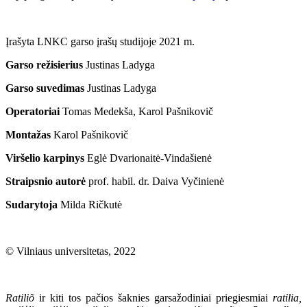
Įrašyta LNKC garso įrašų studijoje 2021 m.
Garso režisierius
Justinas Ladyga
Garso suvedimas
Justinas Ladyga
Operatoriai
Tomas Medekša, Karol Pašnikovič
Montažas
Karol Pašnikovič
Viršelio karpinys
Eglė Dvarionaitė-Vindašienė
Straipsnio autorė
prof. habil. dr. Daiva Vyčinienė
Sudarytoja
Milda Ričkutė
© Vilniaus universitetas, 2022
Ratiliõ
ir kiti tos pačios šaknies garsažodiniai priegiesmiai
ratilia,