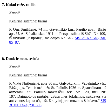
7. Kukol rože, ratilio
Kupolė
Keturinė sutartinė: balsas
P. Ona Smilgienė, 74 m., Gavėniškio km., Papilio apyl., Biržų
aps. U. A. Sabaliauskas 1911 m. Perspausdinta iš SbG, Nr. 109,
iš skyriaus „Kupolių“, melodijos Nr. 543.
SIS 2t. Nr. 545, psl.
85–87
.
8. Duok ir mon, sesiula
Kupolė
Keturinė sutartinė: balsas
P. Viktė Našlėnienė, apie 80 m., Galvokų km., Vabalninko vls.,
Biržų aps. Tek. ir mel. užr. St. Paliulis 1936 m. Spausdinama iš
asmeninių St. Paliulio rankraščių, tek. Nr. 120, mel. Nr.
197.
Dainuotojos pastaba: „Sutartines šokdamos, sukdavos vis
ant vienos kojos: ušt, ušt. Kratytinį prie muzikos šokdavo.“
SIS
3t. Nr. 1424, psl. 305
.