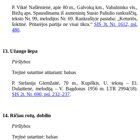
P. Viktė Našlėnienė, apie 80 m., Galvokų km., Vabalninko vls.,
Biržų aps. Spausdinama iš asmeninių Stasio Paliulio rankraščių,
teksto Nr.
99
, melodijos Nr.
69
. Rankraštyje pastaba: „Keturiõs,
šoktinė. Pritarėjos partija ne visai tikra.“
SIS 3t. Nr. 1612, psl.
480
.
13. Užaugo liepa
Piršlybos
Trejinė sutartinė atitariant: balsas
P. Stefanija Glemžaitė, 70 m., Kupiškis. U. tekstą – El.
Dulaitienė, melodiją – V. Bagdonas
1956
m. LTR
2994(18).
SIS 2t. Nr. 690
, psl.
232–237
.
14. Ričiau rotų, dobilio
Piršlybos
Trejinė sutartinė: balsas