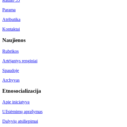
Ratilio 55
Parama
Atributika
Kontaktai
Naujienos
Rubrikos
Artėjantys renginiai
Spaudoje
Archyvas
Etnosocializacija
Apie iniciatyvą
Užsiėmimų aprašymas
Dalyvių atsiliepimai