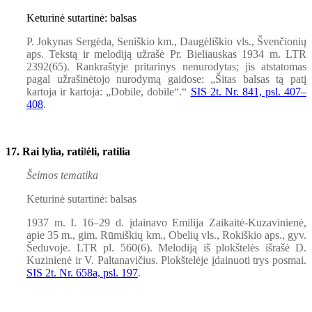
Keturinė sutartinė: balsas
P. Jokynas Sergėda, Seniškio km., Daugėliškio vls., Švenčionių
aps. Tekstą ir melodiją užrašė Pr. Bieliauskas 1934 m. LTR
2392(65). Rankraštyje pritarinys nenurodytas; jis atstatomas
pagal užrašinėtojo nurodymą gaidose: „Šitas balsas tą patį
kartoja ir kartoja: „Dobile, dobile“.“
SIS 2t. Nr. 841, psl. 407–
408
.
17. Rai lylia, rati
ł
ėli, ratilia
Šeimos tematika
Keturinė sutartinė: balsas
1937 m. I. 16–29 d. įdainavo Emilija Zaikaitė-Kuzavinienė,
apie 35 m., gim. Rūmiškių km., Obelių vls., Rokiškio aps., gyv.
Šeduvoje. LTR pl. 560(6). Melodiją iš plokštelės išrašė D.
Kuzinienė ir V. Paltanavičius. Plokštelėje įdainuoti trys posmai.
SIS 2t. Nr. 658a, psl. 197
.