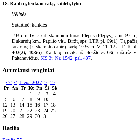
18. Ratilioj, lenkiau ratą, ratilėli, lylio
Vėlinės
Sutartinė: kanklės
1935
m. IV.
25
d. skambino Jonas Plepas (Plepys), apie
69
m.,
Dukurnių km., Papilio vls., Biržų aps. LTR pl. 69(1). Tą pačią
sutartinę jis skambino antrą kartą 1936 m. V. 11–12 d. LTR pl.
402(2), 403(6). Kanklių muziką iš plokštelės 69(1) išrašė V.
Paltanavičius.
SIS 3t. Nr. 1542, psl. 437
.
Artimiausi renginiai
<<
<
Liepa 2027
>
>>
Pr
An
Tr
Kt
Pn
Šš
Sk
1
2
3
4
5
6
7
8
9
10
11
12
13
14
15
16
17
18
19
20
21
22
23
24
25
26
27
28
29
30
31
Ratilio