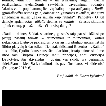
Ratiliai, ratilėliai, ratiliukai
– tai įvairiausių augalų, dažnai
pasižyminčių gydančiomis savybėmis, pavadinimai, rodantys
šaknies
ratil-
populiarumą lietuvių kalboje ir pasaulėjautoje.
Ratilis
(graižažiedžių šeimos gėlė) dainose prilyginamas tekančiai, dangumi
atriedančiai saulei: „Teka saulala kaip ratilalis“ (Pandėlys). O gal
dainoje apdainuotas
ratilalis
sietinas su
ratilais
– šviesos sklidimu
aplink centrą, pamažu nušviečiant visą dangų?
„Ratilio“ dainos, šokiai, sutartinės, giesmės taip pat skleidžiasi po
platųjį pasaulį
ratilais
– artimesniais ir tolimesniais, kartais
siekiančiais Lietuvos pakraščius, o kartais nuraibuliuojančiais net iki
Sibiro platybių ir dar toliau. Tie ratai, sklisdami iš centro – „Ratilio“
ansamblio, išjudina kitus ratus, šie – dar kitus, ir taip dainos sklidimo
ribos tarsi ištirpsta. Dainoje ratilų principas, anot Viktorijos
Daujotytės, itin akivaizdus – „daina yra sklidi, yra perimama,
skleidžiama, skleidžiasi, ribuliuojantis paviršius darosi vis didesnis“
(Daujotytė 2013: 6).
Prof. habil. dr. Daiva Vyčinienė