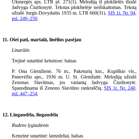
Ukmergės aps. LTR pl. 271(1). Melodiją iš plokštelės išrašė
Jadvyga Čiurlionytė. Tekstas plokštelėje neišskaitomas. Tekstą
užrašė Jurgis Dovydaitis 1935 m. LTR 660(31).
SIS 1t. Nr. 94,
psl.
249–250
.
11. Ošei pati, martalā, linėlius pasėjau
Linarūtis
Trejinė sutartinė keturiose: balsas
P. Ona Glemžienė, 76 m., Paketurių km., Kupiškio vls.,
Panevėžio aps., 1936 m. U. St. Glemžaitė. Melodiją užrašė
Zenonas Slaviūnas, jos variantą Jadvyga Čiurlionytė.
Spausdinama iš Zenono Slaviūno rankraščių.
SIS 1t. Nr. 240,
psl.
447–254
.
12. Lingaudėla, lingaudėla
Rudens lygiadienis
Keturinė sutartinė: lamzdeliai, balsas