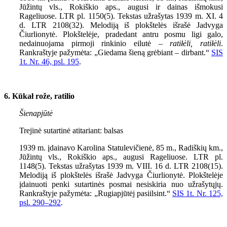
Jūžintų vls., Rokiškio aps., augusi ir dainas išmokusi
Rageliuose. LTR pl. 1150(5). Tekstas užrašytas 1939 m. XI. 4
d. LTR 2108(32). Melodiją iš plokštelės išrašė Jadvyga
Čiurlionytė. Plokštelėje, pradedant antru posmu ligi galo,
nedainuojama pirmoji rinkinio eilutė –
ratiłėli, ratiłėli
.
Rankraštyje pažymėta: „Giedama šieną grėbiant – dirbant.“
SIS
1
t. Nr.
46,
psl.
195
.
6. Kūkał rože, ratilio
Šienapjūtė
Trejinė sutartinė atitariant: balsas
1939 m. įdainavo Karolina Statulevičienė, 85 m., Radiškių km.,
Jūžintų vls., Rokiškio aps., augusi Rageliuose. LTR pl.
1148(5). Tekstas užrašytas 1939 m. VIII. 16 d. LTR 2108(15).
Melodiją iš plokštelės išrašė Jadvyga Čiurlionytė. Plokštelėje
įdainuoti penki sutartinės posmai nesiskiria nuo užrašytųjų.
Rankraštyje pažymėta: „Rugiapjūtėj pasiilsint.“
SIS 1t. Nr. 125,
psl. 290–292
.