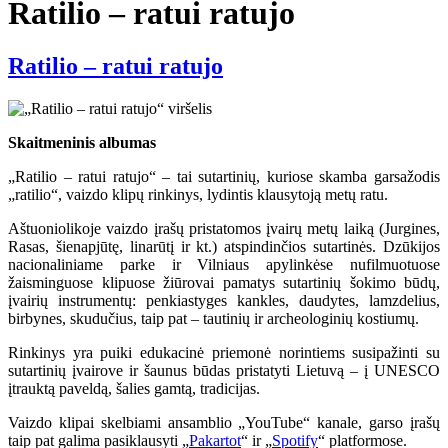
Ratilio – ratui ratujo
Ratilio – ratui ratujo
Skaitmeninis albumas
„Ratilio – ratui ratujo“ – tai sutartinių, kuriose skamba garsažodis
„ratilio“, vaizdo klipų rinkinys, lydintis klausytoją metų ratu.
Aštuoniolikoje vaizdo įrašų pristatomos įvairų metų laiką (Jurgines,
Rasas, šienapjūtę, linarūtį ir kt.) atspindinčios sutartinės. Dzūkijos
nacionaliniame parke ir Vilniaus apylinkėse nufilmuotuose
žaisminguose klipuose žiūrovai pamatys sutartinių šokimo būdų,
įvairių instrumentų: penkiastyges kankles, daudytes, lamzdelius,
birbynes, skudučius, taip pat – tautinių ir archeologinių kostiumų.
Rinkinys yra puiki edukacinė priemonė norintiems susipažinti su
sutartinių įvairove ir šaunus būdas pristatyti Lietuvą – į UNESCO
įtrauktą paveldą, šalies gamtą, tradicijas.
Vaizdo klipai skelbiami ansamblio „YouTube“ kanale, garso įrašų
taip pat galima pasiklausyti „
Pakartot
“ ir „
Spotify
“ platformose.