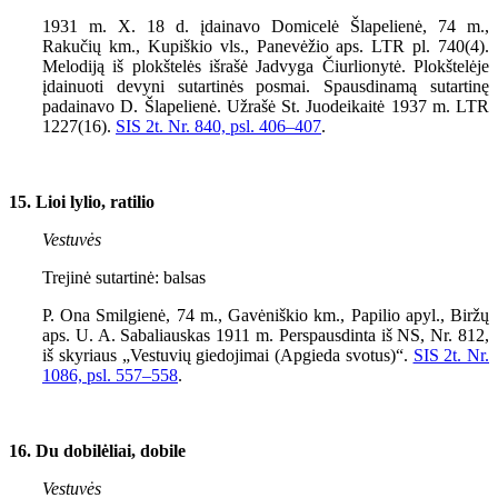
1931 m. X. 18 d. įdainavo Domicelė Šlapelienė, 74 m.,
Rakučių km., Kupiškio vls., Panevėžio aps. LTR pl. 740(4).
Melodiją iš plokštelės išrašė Jadvyga Čiurlionytė. Plokštelėje
įdainuoti devyni sutartinės posmai. Spausdinamą sutartinę
padainavo D. Šlapelienė. Užrašė St. Juodeikaitė 1937 m. LTR
1227(16).
SIS 2t. Nr. 840, psl.
406–407
.
15. Lioi lylio, ratilio
Vestuvės
Trejinė sutartinė: balsas
P. Ona Smilgienė, 74 m., Gavėniškio km., Papilio apyl., Biržų
aps. U. A. Sabaliauskas 1911 m. Perspausdinta iš NS, Nr. 812,
iš skyriaus „Vestuvių giedojimai (Apgieda svotus)“.
SIS 2t. Nr.
1086, psl.
557–558
.
16. Du dobilėliai, dobile
Vestuvės