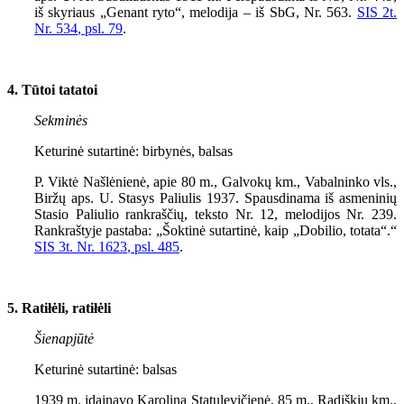
iš skyriaus „Genant ryto“, melodija – iš SbG, Nr.
563
.
SIS
2
t.
Nr.
534
, psl. 79
.
4. Tūtoi tatatoi
Sekminės
Keturinė sutartinė: birbynės, balsas
P. Viktė Našlėnienė, apie 80 m., Galvokų km., Vabalninko vls.,
Biržų aps. U. Stasys Paliulis 1937. Spausdinama iš asmeninių
Stasio Paliulio rankraščių, teksto Nr. 12, melodijos Nr. 239.
Rankraštyje pastaba: „Šoktinė sutartinė, kaip „Dobilio, totata“.“
SIS 3t. Nr. 162
3
, psl. 485
.
5. Ratiłėli, ratiłėli
Šienapjūtė
Keturinė sutartinė: balsas
1939 m. įdainavo Karolina Statulevičienė, 85 m., Radiškių km.,