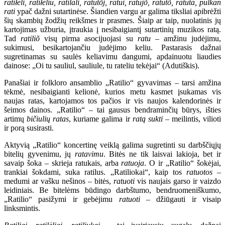
ratiłėli, ratiłėliu, ratilali, ratutõj, ratui, ratujõ, ratutõ, ratūta, pulkan
rati
ypač dažni sutartinėse. Šiandien vargu ar galima tiksliai apibrėžti
šių skambių žodžių reikšmes ir prasmes. Šiaip ar taip, nuolatinis jų
kartojimas užburia, įtraukia į nesibaigiantį sutartinių muzikos ratą.
Tad
ratiliõ
visų pirma asocijuojasi su
ratu
– amžinu judėjimu,
sukimusi, besikartojančiu judėjimo keliu. Pastarasis dažnai
sugretinamas su saulės keliavimu dangumi, apdainuotu liaudies
dainose: „Oi tu sauliul, sauliule, tu rateliu tekėjai“ (Adutiškis).
Panašiai ir folkloro ansamblio „Ratilio“ gyvavimas – tarsi amžina
tėkmė, nesibaigianti kelionė, kurios metu kasmet įsukamas vis
naujas ratas, kartojamos tos pačios ir vis naujos kalendorinės ir
šeimos dainos. „Ratilio“ – tai gausus bendraminčių būrys, išties
artimų
bičiulių ratas
, kuriame galima ir
ratą sukti
– meilintis, vilioti
ir porą susirasti.
Aktyvią „Ratilio“ koncertinę veiklą galima sugretinti su darbščiųjų
bitelių gyvenimu, jų
ratavimu
. Bitės ne tik laisvai lakioja, bet ir
savaip šoka – skrieja ratukais, arba
ratuoja
. O ir „Ratilio“ šokėjai,
trankiai šokdami, suka ratilus. „Ratiliokai“, kaip tos
ratuotos
–
medumi ar vašku nešinos – bitės,
ratuoti
vis naujais garso ir vaizdo
leidiniais. Be bitelėms būdingo darbštumo, bendruomeniškumo,
„Ratilio“ pasižymi ir gebėjimu
ratuoti
– džiūgauti ir visaip
linksmintis.