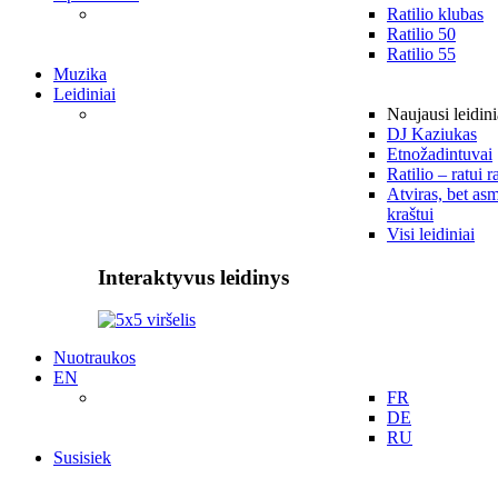
Ratilio klubas
Ratilio 50
Ratilio 55
Muzika
Leidiniai
Naujausi leidini
DJ Kaziukas
Etnožadintuvai
Ratilio – ratui r
Atviras, bet asm
kraštui
Visi leidiniai
Interaktyvus leidinys
Nuotraukos
EN
FR
DE
RU
Susisiek