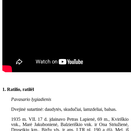
1. Ratilio, ratilėl
Pavasario lygiadienis
Dvejinė sutartinė: daudytės, skudučiai, lamzdeliai, balsas.
1935 m. VII. 17 d. įdainavo Petras Lapienė, 69 m., Kviriškio
vnk., Marė Jakubonienė, Balzieriškio vnk. ir Ona Striužienė,
Druseikių km., Biržų vls. ir aps. LTR pl. 190 a (6). Mel. iš