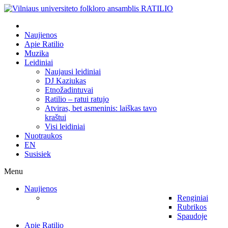
Naujienos
Apie Ratilio
Muzika
Leidiniai
Naujausi leidiniai
DJ Kaziukas
Etnožadintuvai
Ratilio – ratui ratujo
Atviras, bet asmeninis: laiškas tavo
kraštui
Visi leidiniai
Nuotraukos
EN
Susisiek
Menu
Naujienos
Renginiai
Rubrikos
Spaudoje
Apie Ratilio