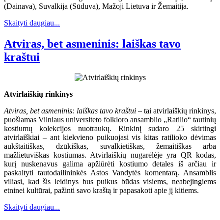
(Dainava), Suvalkija (Sūduva), Mažoji Lietuva ir Žemaitija.
Skaityti daugiau...
Atviras, bet asmeninis: laiškas tavo
kraštui
Atvirlaiškių rinkinys
Atviras, bet asmeninis: laiškas tavo kraštui
– tai atvirlaiškių rinkinys,
puošiamas Vilniaus universiteto folkloro ansamblio „Ratilio“ tautinių
kostiumų kolekcijos nuotraukų. Rinkinį sudaro 25 skirtingi
atvirlaiškiai – ant kiekvieno puikuojasi vis kitas ratilioko dėvimas
aukštaitiškas, dzūkiškas, suvalkietiškas, žemaitiškas arba
mažlietuviškas kostiumas. Atvirlaiškių nugarėlėje yra QR kodas,
kurį nuskenavus galima apžiūrėti kostiumo detales iš arčiau ir
paskaityti tautodailininkės Astos Vandytės komentarą. Ansamblis
viliasi, kad šis leidinys bus puikus būdas visiems, neabejingiems
etninei kultūrai, pažinti savo kraštą ir papasakoti apie jį kitiems.
Skaityti daugiau...