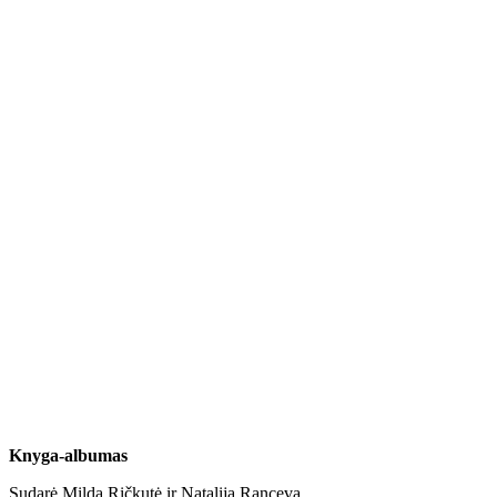
Knyga-albumas
Sudarė Milda Ričkutė ir Natalija Ranceva