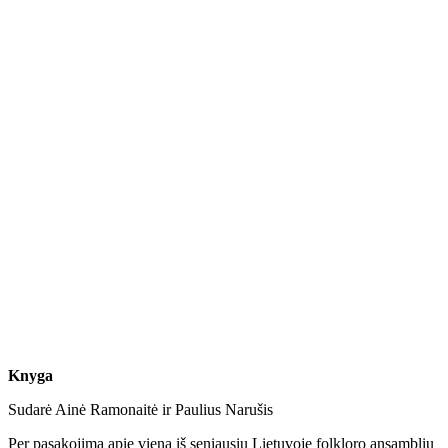
Knyga
Sudarė Ainė Ramonaitė ir Paulius Narušis
Per pasakojimą apie vieną iš seniausių Lietuvoje folkloro ansamblių