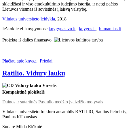
skleidžiasi ir viso etnokultūrinio judėjimo istorija, ir netgi pačios
Lietuvos virsmas iš sovietinės į laisvą valstybę.
Vilniaus universiteto leidykla
, 2018
Ieškokite el. knygynuose
knygynas.vu.lt
,
knygos.lt
,
humanitas.lt
.
Projektą iš dalies finansavo
Plačiau apie knygą | Priedai
Ratilio. Vidury laukų
Kompaktinė plokštelė
Dainos ir sutartinės Pasaulio medžio įvaizdžio motyvais
Vilniaus universiteto folkloro ansamblis RATILIO, Saulius Petreikis,
Paulius Kilbauskas
Sudarė Milda Ričkutė