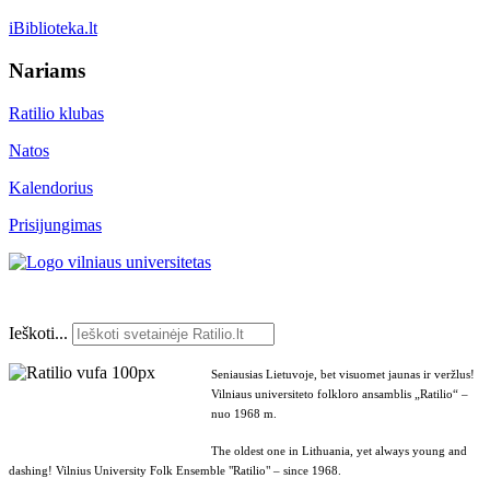
iBiblioteka.lt
Nariams
Ratilio klubas
Natos
Kalendorius
Prisijungimas
Ieškoti...
Seniausias Lietuvoje, bet visuomet jaunas ir veržlus!
Vilniaus universiteto folkloro ansamblis „Ratilio“ –
nuo 1968 m.
The oldest one in Lithuania, yet always young and
dashing! Vilnius University Folk Ensemble "Ratilio" – since 1968.