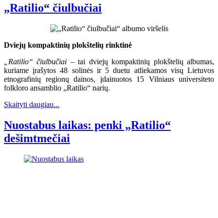
„Ratilio“ čiulbučiai
Dviejų kompaktinių plokštelių rinktinė
„Ratilio“ čiulbučiai
– tai dviejų kompaktinių plokštelių albumas,
kuriame įrašytos 48 solinės ir 5 duetu atliekamos visų Lietuvos
etnografinių regionų dainos, įdainuotos 15 Vilniaus universiteto
folkloro ansamblio „Ratilio“ narių.
Skaityti daugiau...
Nuostabus laikas: penki „Ratilio“
dešimtmečiai