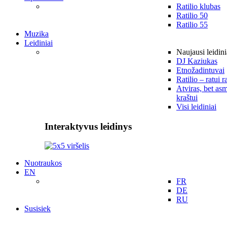
Ratilio klubas
Ratilio 50
Ratilio 55
Muzika
Leidiniai
Naujausi leidini
DJ Kaziukas
Etnožadintuvai
Ratilio – ratui r
Atviras, bet asm
kraštui
Visi leidiniai
Interaktyvus leidinys
Nuotraukos
EN
FR
DE
RU
Susisiek