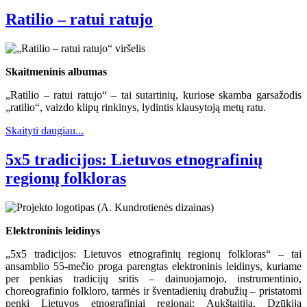
Ratilio – ratui ratujo
Skaitmeninis albumas
„Ratilio – ratui ratujo“ – tai sutartinių, kuriose skamba garsažodis
„ratilio“, vaizdo klipų rinkinys, lydintis klausytoją metų ratu.
Skaityti daugiau...
5x5 tradicijos: Lietuvos etnografinių
regionų folkloras
Elektroninis leidinys
„5x5 tradicijos: Lietuvos etnografinių regionų folkloras“ – tai
ansamblio 55-mečio proga parengtas elektroninis leidinys, kuriame
per penkias tradicijų sritis – dainuojamojo, instrumentinio,
choreografinio folkloro, tarmės ir šventadienių drabužių – pristatomi
penki Lietuvos etnografiniai regionai: Aukštaitija, Dzūkija