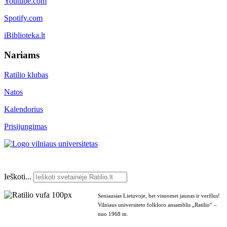
Youtube.com
Spotify.com
iBiblioteka.lt
Nariams
Ratilio klubas
Natos
Kalendorius
Prisijungimas
Ieškoti...
Seniausias Lietuvoje, bet visuomet jaunas ir veržlus!
Vilniaus universiteto folkloro ansamblis „Ratilio“ –
nuo 1968 m.