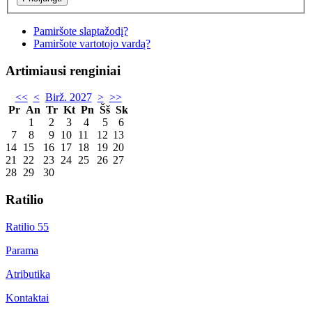
Pamiršote slaptažodį?
Pamiršote vartotojo vardą?
Artimiausi renginiai
<<
<
Birž. 2027
>
>>
Pr
An
Tr
Kt
Pn
Šš
Sk
1
2
3
4
5
6
7
8
9
10
11
12
13
14
15
16
17
18
19
20
21
22
23
24
25
26
27
28
29
30
Ratilio
Ratilio 55
Parama
Atributika
Kontaktai