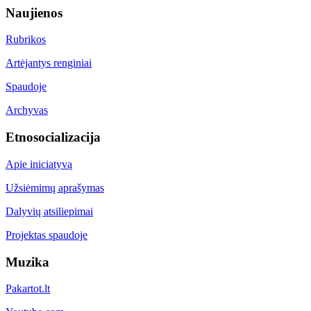
Naujienos
Rubrikos
Artėjantys renginiai
Spaudoje
Archyvas
Etnosocializacija
Apie iniciatyvą
Užsiėmimų aprašymas
Dalyvių atsiliepimai
Projektas spaudoje
Muzika
Pakartot.lt