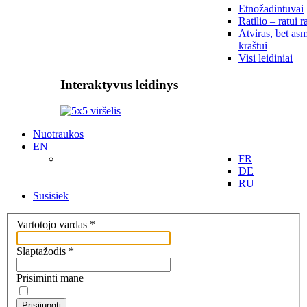
Etnožadintuvai
Ratilio – ratui r
Atviras, bet asm
kraštui
Visi leidiniai
Interaktyvus leidinys
Nuotraukos
EN
FR
DE
RU
Susisiek
Vartotojo vardas
*
Slaptažodis
*
Prisiminti mane
Prisijungti