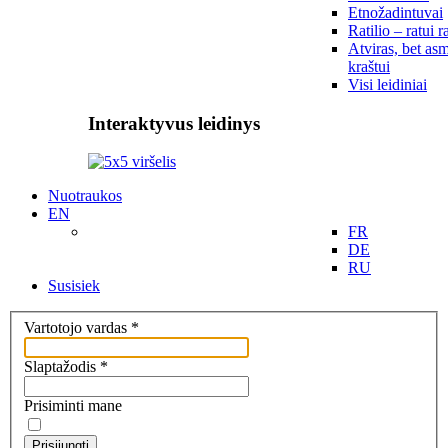
Etnožadintuvai
Ratilio – ratui r
Atviras, bet asm
kraštui
Visi leidiniai
Interaktyvus leidinys
Nuotraukos
EN
FR
DE
RU
Susisiek
Vartotojo vardas
*
Slaptažodis
*
Prisiminti mane
Prisijungti