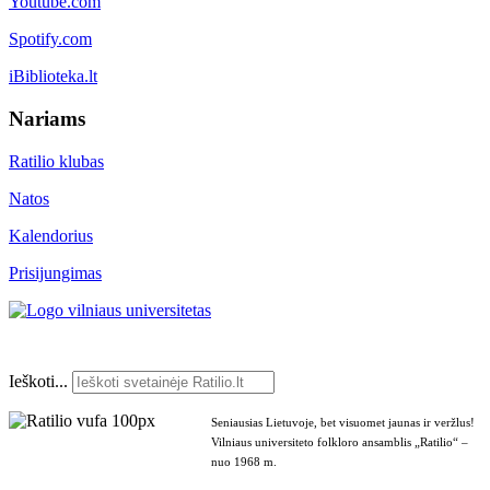
Youtube.com
Spotify.com
iBiblioteka.lt
Nariams
Ratilio klubas
Natos
Kalendorius
Prisijungimas
Ieškoti...
Seniausias Lietuvoje, bet visuomet jaunas ir veržlus!
Vilniaus universiteto folkloro ansamblis „Ratilio“ –
nuo 1968 m.