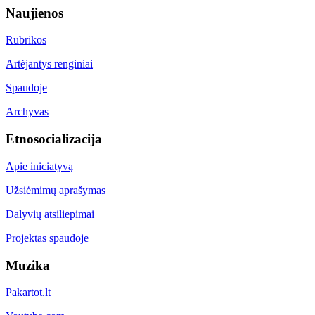
Naujienos
Rubrikos
Artėjantys renginiai
Spaudoje
Archyvas
Etnosocializacija
Apie iniciatyvą
Užsiėmimų aprašymas
Dalyvių atsiliepimai
Projektas spaudoje
Muzika
Pakartot.lt