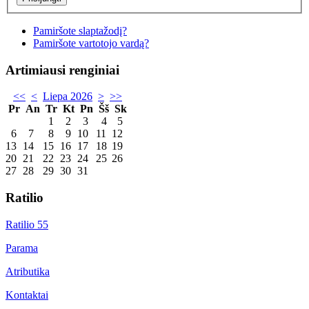
Pamiršote slaptažodį?
Pamiršote vartotojo vardą?
Artimiausi renginiai
<<
<
Liepa 2026
>
>>
Pr
An
Tr
Kt
Pn
Šš
Sk
1
2
3
4
5
6
7
8
9
10
11
12
13
14
15
16
17
18
19
20
21
22
23
24
25
26
27
28
29
30
31
Ratilio
Ratilio 55
Parama
Atributika
Kontaktai