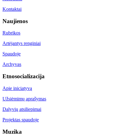
Kontaktai
Naujienos
Rubrikos
Artėjantys renginiai
Spaudoje
Archyvas
Etnosocializacija
Apie iniciatyvą
Užsiėmimų aprašymas
Dalyvių atsiliepimai
Projektas spaudoje
Muzika