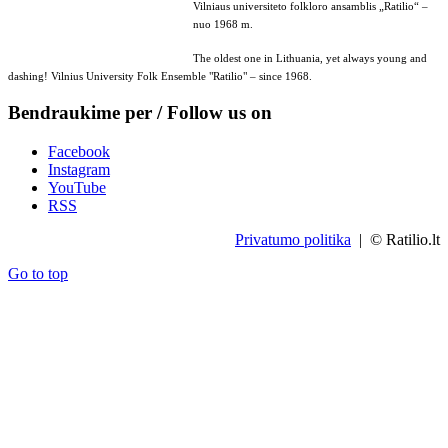
Vilniaus universiteto folkloro ansamblis „Ratilio“ –
nuo 1968 m.
The oldest one in Lithuania, yet always young and
dashing! Vilnius University Folk Ensemble "Ratilio" – since 1968.
Bendraukime per / Follow us on
Facebook
Instagram
YouTube
RSS
Privatumo politika
| © Ratilio.lt
Go to top