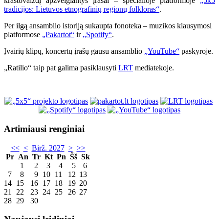
kraštovaizdį apžvelgiantys įrašai – specialioje platformoje
„5x5
tradicijos: Lietuvos etnografinių regionų folkloras“
.
Per ilgą ansamblio istoriją sukaupta fonoteka – muzikos klausymosi
platformose
„Pakartot“
ir
„Spotify“
.
Įvairių klipų, koncertų įrašų gausu ansamblio
„YouTube“
paskyroje.
„Ratilio“ taip pat galima pasiklausyti
LRT
mediatekoje.
Artimiausi renginiai
<<
<
Birž. 2027
>
>>
Pr
An
Tr
Kt
Pn
Šš
Sk
1
2
3
4
5
6
7
8
9
10
11
12
13
14
15
16
17
18
19
20
21
22
23
24
25
26
27
28
29
30