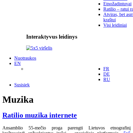
Etnožadintuvai
Ratilio – ratui r
Atviras, bet asm
kraštui
Visi leidiniai
Interaktyvus leidinys
Nuotraukos
EN
FR
DE
RU
Susisiek
Muzika
Ratilio muzika internete
Ansamblio 55-mečio proga parengti Lietuvos etnografinį