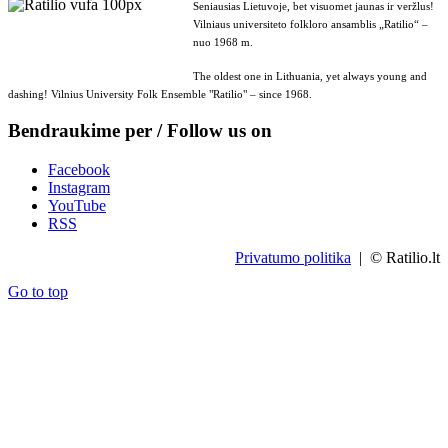
Seniausias Lietuvoje, bet visuomet jaunas ir veržlus!
Vilniaus universiteto folkloro ansamblis „Ratilio“ –
nuo 1968 m.
The oldest one in Lithuania, yet always young and
dashing! Vilnius University Folk Ensemble "Ratilio" – since 1968.
Bendraukime per / Follow us on
Facebook
Instagram
YouTube
RSS
Privatumo politika
| © Ratilio.lt
Go to top