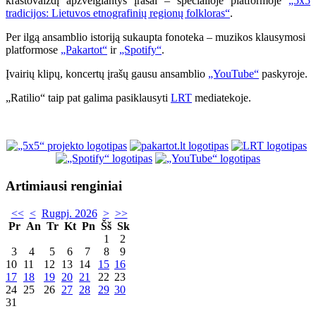
kraštovaizdį apžvelgiantys įrašai – specialioje platformoje
„5x5
tradicijos: Lietuvos etnografinių regionų folkloras“
.
Per ilgą ansamblio istoriją sukaupta fonoteka – muzikos klausymosi
platformose
„Pakartot“
ir
„Spotify“
.
Įvairių klipų, koncertų įrašų gausu ansamblio
„YouTube“
paskyroje.
„Ratilio“ taip pat galima pasiklausyti
LRT
mediatekoje.
Artimiausi renginiai
<<
<
Rugpj. 2026
>
>>
Pr
An
Tr
Kt
Pn
Šš
Sk
1
2
3
4
5
6
7
8
9
10
11
12
13
14
15
16
17
18
19
20
21
22
23
24
25
26
27
28
29
30
31