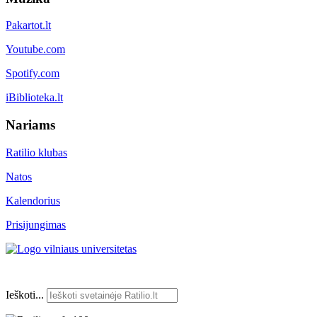
Pakartot.lt
Youtube.com
Spotify.com
iBiblioteka.lt
Nariams
Ratilio klubas
Natos
Kalendorius
Prisijungimas
Ieškoti...