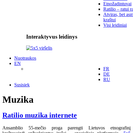
Etnožadintuvai
Ratilio – ratui r
Atviras, bet asm
kraštui
Visi leidiniai
Interaktyvus leidinys
Nuotraukos
EN
FR
DE
RU
Susisiek
Muzika
Ratilio muzika internete
Ansamblio 55-mečio proga parengti Lietuvos etnografinį