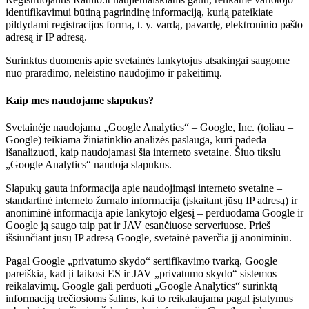
identifikavimui būtiną pagrindinę informaciją, kurią pateikiate
pildydami registracijos formą, t. y. vardą, pavardę, elektroninio pašto
adresą ir IP adresą.
Surinktus duomenis apie svetainės lankytojus atsakingai saugome
nuo praradimo, neleistino naudojimo ir pakeitimų.
Kaip mes naudojame slapukus?
Svetainėje naudojama „Google Analytics“ – Google, Inc. (toliau –
Google) teikiama žiniatinklio analizės paslauga, kuri padeda
išanalizuoti, kaip naudojamasi šia interneto svetaine. Šiuo tikslu
„Google Analytics“ naudoja slapukus.
Slapukų gauta informacija apie naudojimąsi interneto svetaine –
standartinė interneto žurnalo informacija (įskaitant jūsų IP adresą) ir
anoniminė informacija apie lankytojo elgesį – perduodama Google ir
Google ją saugo taip pat ir JAV esančiuose serveriuose. Prieš
išsiunčiant jūsų IP adresą Google, svetainė paverčia jį anoniminiu.
Pagal Google „privatumo skydo“ sertifikavimo tvarką, Google
pareiškia, kad ji laikosi ES ir JAV „privatumo skydo“ sistemos
reikalavimų. Google gali perduoti „Google Analytics“ surinktą
informaciją trečiosioms šalims, kai to reikalaujama pagal įstatymus