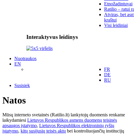
Etnožadintuvai
Ratilio – ratui r
Atviras, bet asm
kraštui
Visi leidiniai
Interaktyvus leidinys
Nuotraukos
EN
FR
DE
RU
Susisiek
Natos
Mūsų interneto svetainės (Ratilio.lt) lankytojų duomenis renkame
laikydamiesi
Lietuvos Respublikos asmens duomenų teisinės
apsaugos įstatymo
,
Lietuvos Respublikos elektroninių ryšių
įstatymo
,
kitų susijusių teisės aktų
bei kontroliuojančių institucijų