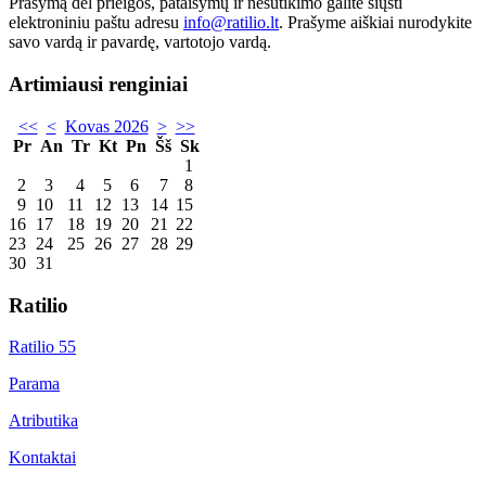
Prašymą dėl prieigos, pataisymų ir nesutikimo galite siųsti
elektroniniu paštu adresu
info@ratilio.lt
. Prašyme aiškiai nurodykite
savo vardą ir pavardę, vartotojo vardą.
Artimiausi renginiai
<<
<
Kovas 2026
>
>>
Pr
An
Tr
Kt
Pn
Šš
Sk
1
2
3
4
5
6
7
8
9
10
11
12
13
14
15
16
17
18
19
20
21
22
23
24
25
26
27
28
29
30
31
Ratilio
Ratilio 55
Parama
Atributika
Kontaktai