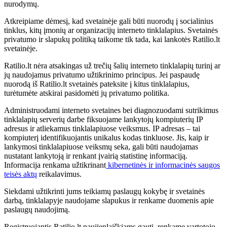
nurodymų.
Atkreipiame dėmesį, kad svetainėje gali būti nuorodų į socialinius
tinklus, kitų įmonių ar organizacijų interneto tinklalapius. Svetainės
privatumo ir slapukų politiką taikome tik tada, kai lankotės Ratilio.lt
svetainėje.
Ratilio.lt nėra atsakingas už trečių šalių interneto tinklalapių turinį ar
jų naudojamus privatumo užtikrinimo principus. Jei paspaudę
nuorodą iš Ratilio.lt svetainės pateksite į kitus tinklalapius,
turėtumėte atskirai pasidomėti jų privatumo politika.
Administruodami interneto svetaines bei diagnozuodami sutrikimus
tinklalapių serverių darbe fiksuojame lankytojų kompiuterių IP
adresus ir atliekamus tinklalapiuose veiksmus. IP adresas – tai
kompiuterį identifikuojantis unikalus kodas tinkluose. Jis, kaip ir
lankymosi tinklalapiuose veiksmų seka, gali būti naudojamas
nustatant lankytoją ir renkant įvairią statistinę informaciją.
Informacija renkama užtikrinant
kibernetinės ir informacinės saugos
teisės aktų
reikalavimus.
Siekdami užtikrinti jums teikiamų paslaugų kokybę ir svetainės
darbą, tinklalapyje naudojame slapukus ir renkame duomenis apie
paslaugų naudojimą.
Registruojantis Ratilio.lt naujienlaiškiams gauti, renkame vartotojo