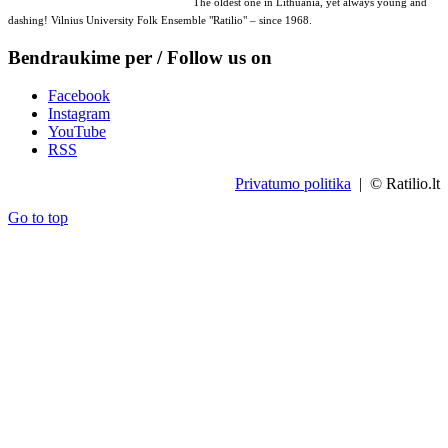
The oldest one in Lithuania, yet always young and
dashing! Vilnius University Folk Ensemble "Ratilio" – since 1968.
Bendraukime per / Follow us on
Facebook
Instagram
YouTube
RSS
Privatumo politika
| © Ratilio.lt
Go to top