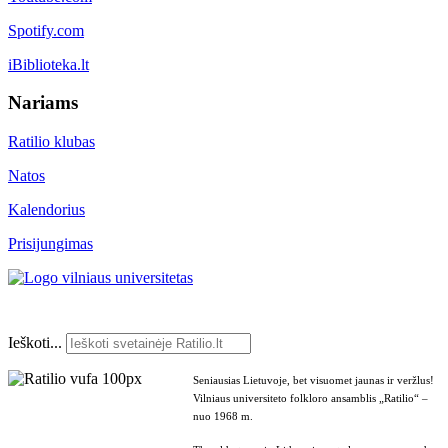
Spotify.com
iBiblioteka.lt
Nariams
Ratilio klubas
Natos
Kalendorius
Prisijungimas
Ieškoti...
Seniausias Lietuvoje, bet visuomet jaunas ir veržlus!
Vilniaus universiteto folkloro ansamblis „Ratilio“ –
nuo 1968 m.