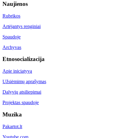
Naujienos
Rubrikos
Artėjantys renginiai
Spaudoje
Archyvas
Etnosocializacija
Apie iniciatyvą
Užsiėmimų aprašymas
Dalyvių atsiliepimai
Projektas spaudoje
Muzika
Pakartot.lt
Youtube.com