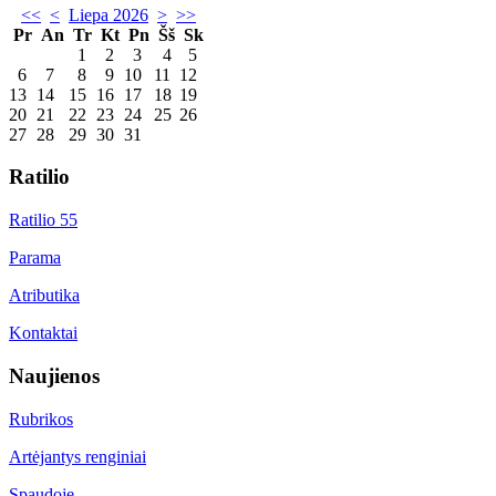
<<
<
Liepa 2026
>
>>
Pr
An
Tr
Kt
Pn
Šš
Sk
1
2
3
4
5
6
7
8
9
10
11
12
13
14
15
16
17
18
19
20
21
22
23
24
25
26
27
28
29
30
31
Ratilio
Ratilio 55
Parama
Atributika
Kontaktai
Naujienos
Rubrikos
Artėjantys renginiai
Spaudoje