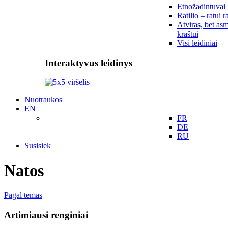
Etnožadintuvai
Ratilio – ratui r
Atviras, bet asm
kraštui
Visi leidiniai
Interaktyvus leidinys
Nuotraukos
EN
FR
DE
RU
Susisiek
Natos
Pagal temas
Artimiausi renginiai