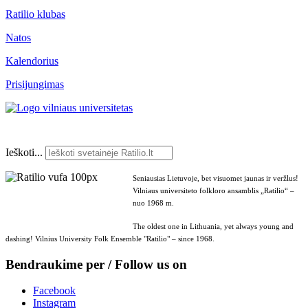
Ratilio klubas
Natos
Kalendorius
Prisijungimas
Ieškoti...
Seniausias Lietuvoje, bet visuomet jaunas ir veržlus!
Vilniaus universiteto folkloro ansamblis „Ratilio“ –
nuo 1968 m.
The oldest one in Lithuania, yet always young and
dashing! Vilnius University Folk Ensemble "Ratilio" – since 1968.
Bendraukime per / Follow us on
Facebook
Instagram