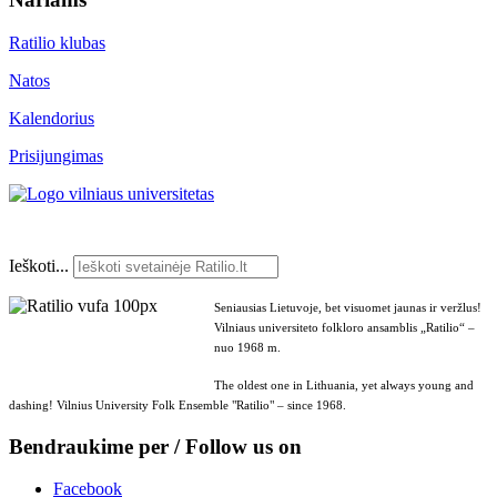
Ratilio klubas
Natos
Kalendorius
Prisijungimas
Ieškoti...
Seniausias Lietuvoje, bet visuomet jaunas ir veržlus!
Vilniaus universiteto folkloro ansamblis „Ratilio“ –
nuo 1968 m.
The oldest one in Lithuania, yet always young and
dashing! Vilnius University Folk Ensemble "Ratilio" – since 1968.
Bendraukime per / Follow us on
Facebook