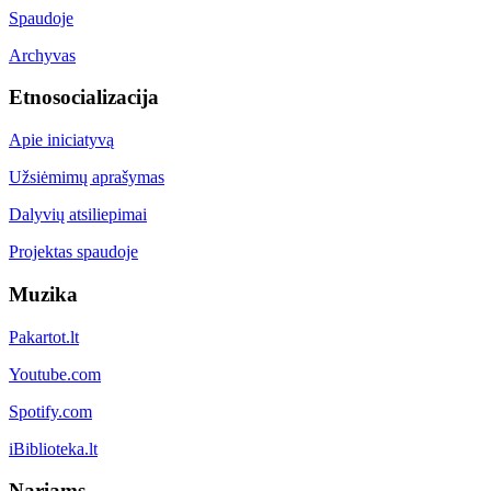
Spaudoje
Archyvas
Etnosocializacija
Apie iniciatyvą
Užsiėmimų aprašymas
Dalyvių atsiliepimai
Projektas spaudoje
Muzika
Pakartot.lt
Youtube.com
Spotify.com
iBiblioteka.lt
Nariams