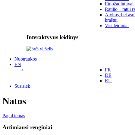
Etnožadintuvai
Ratilio – ratui r
Atviras, bet asm
kraštui
Visi leidiniai
Interaktyvus leidinys
Nuotraukos
EN
FR
DE
RU
Susisiek
Natos
Pagal temas
Artimiausi renginiai