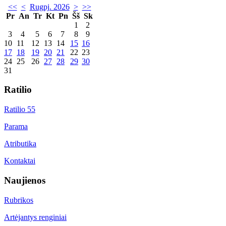
<<
<
Rugpj. 2026
>
>>
Pr
An
Tr
Kt
Pn
Šš
Sk
1
2
3
4
5
6
7
8
9
10
11
12
13
14
15
16
17
18
19
20
21
22
23
24
25
26
27
28
29
30
31
Ratilio
Ratilio 55
Parama
Atributika
Kontaktai
Naujienos
Rubrikos
Artėjantys renginiai