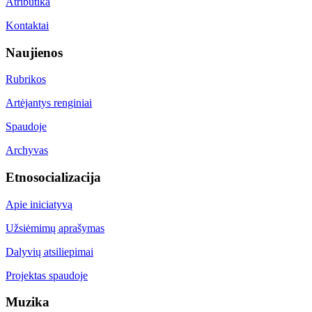
Atributika
Kontaktai
Naujienos
Rubrikos
Artėjantys renginiai
Spaudoje
Archyvas
Etnosocializacija
Apie iniciatyvą
Užsiėmimų aprašymas
Dalyvių atsiliepimai
Projektas spaudoje
Muzika