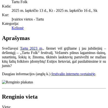
Tartu Folk
Kada:
2025 m. lapkričio 13 d., Kt
-
2025 m. lapkričio 16 d., Sk
Kur:
Įvairios vietos - Tartu
Kategorija:
Kelionė
Aprašymas
Svečiavęsi
Tartu 2023 m
., šiemet vėl grįžtame į jau jubiliejinį –
dešimtąjį – „Tartu Folk“ festivalį. Vežamės pilnus lagaminus dainų,
sutartinių, šokių ir, žinoma, tikimės lauktuvių parsivežti ne mažiau
kitų šalių folkloro įdomybių! Estijos lietuviai, gal pasilabinsime ir su
jumis?
Daugiau informacijos (anglų k.)
festivalio interneto svetainėje
.
Renginio vieta
Vieta: