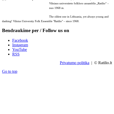
Vilniaus universiteto folkloro ansamblis „Ratilio“ –
nuo 1968 m.
The oldest one in Lithuania, yet always young and
dashing! Vilnius University Folk Ensemble "Ratilio" – since 1968.
Bendraukime per / Follow us on
Facebook
Instagram
YouTube
RSS
Privatumo politika
| © Ratilio.lt
Go to top