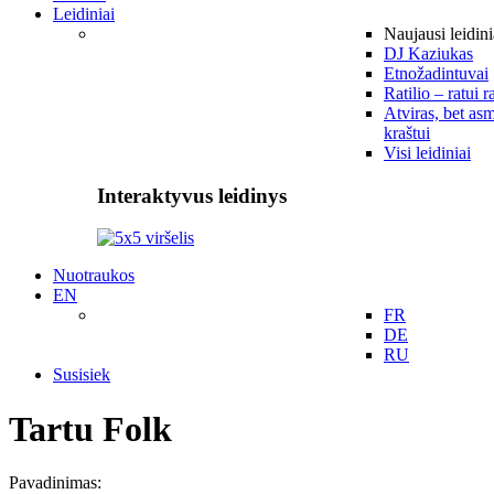
Leidiniai
Naujausi leidini
DJ Kaziukas
Etnožadintuvai
Ratilio – ratui r
Atviras, bet asm
kraštui
Visi leidiniai
Interaktyvus leidinys
Nuotraukos
EN
FR
DE
RU
Susisiek
Tartu Folk
Pavadinimas: