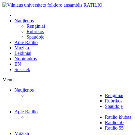
Naujienos
Renginiai
Rubrikos
Spaudoje
Apie Ratilio
Muzika
Leidiniai
Nuotraukos
EN
Susisiek
Menu
Naujienos
Renginiai
Rubrikos
Spaudoje
Apie Ratilio
Ratilio klubas
Ratilio 50
Ratilio 55
Muzika