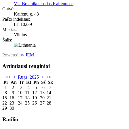
VU Botanikos sodas Kairėnuose
Gatvė:
Kairėnų g. 43
Pašto indeksas:
LT-10239
Miestas:
Vilnius
Šalis:
Powered by
JEM
Artimiausi renginiai
<<
<
Rugs. 2025
>
>>
Pr
An
Tr
Kt
Pn
Šš
Sk
1
2
3
4
5
6
7
8
9
10
11
12
13
14
15
16
17
18
19
20
21
22
23
24
25
26
27
28
29
30
Ratilio