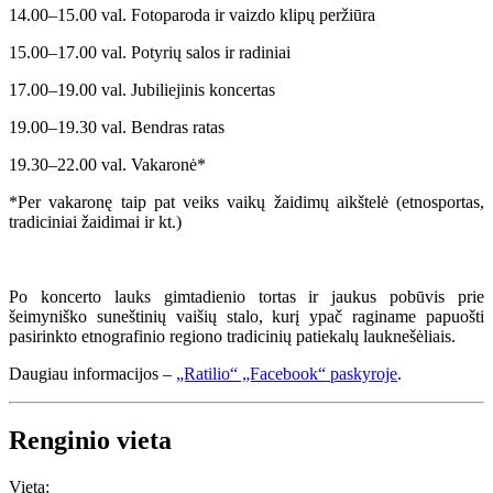
14.00–15.00 val. Fotoparoda ir vaizdo klipų peržiūra
15.00–17.00 val. Potyrių salos ir radiniai
17.00–19.00 val. Jubiliejinis koncertas
19.00–19.30 val. Bendras ratas
19.30–22.00 val. Vakaronė*
*Per vakaronę taip pat veiks vaikų žaidimų aikštelė (etnosportas,
tradiciniai žaidimai ir kt.)
Po koncerto lauks gimtadienio tortas ir jaukus pobūvis prie
šeimyniško suneštinių vaišių stalo, kurį ypač raginame papuošti
pasirinkto etnografinio regiono tradicinių patiekalų lauknešėliais.
Daugiau informacijos –
„Ratilio“ „Facebook“ paskyroje
.
Renginio vieta
Vieta: