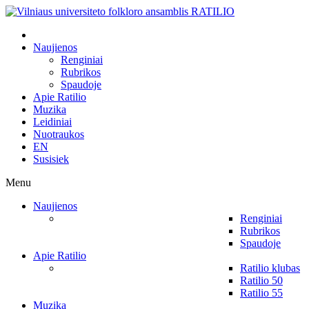
Naujienos
Renginiai
Rubrikos
Spaudoje
Apie Ratilio
Muzika
Leidiniai
Nuotraukos
EN
Susisiek
Menu
Naujienos
Renginiai
Rubrikos
Spaudoje
Apie Ratilio
Ratilio klubas
Ratilio 50
Ratilio 55
Muzika