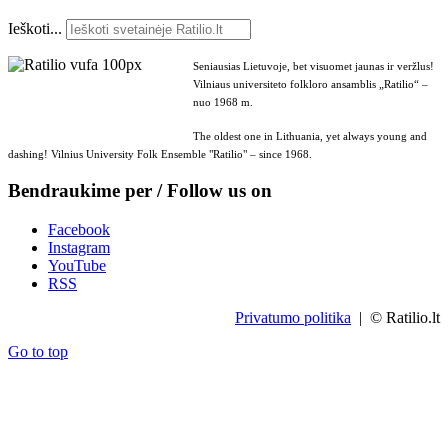
Ieškoti...
Seniausias Lietuvoje, bet visuomet jaunas ir veržlus!
Vilniaus universiteto folkloro ansamblis „Ratilio“ –
nuo 1968 m.
The oldest one in Lithuania, yet always young and
dashing! Vilnius University Folk Ensemble "Ratilio" – since 1968.
Bendraukime per / Follow us on
Facebook
Instagram
YouTube
RSS
Privatumo politika
| © Ratilio.lt
Go to top