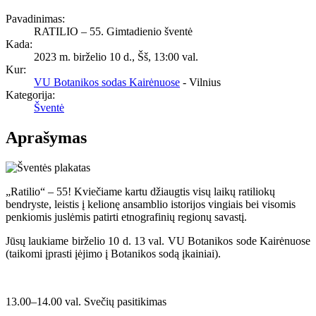
Pavadinimas:
RATILIO – 55. Gimtadienio šventė
Kada:
2023 m. birželio 10 d., Šš
,
13:00 val.
Kur:
VU Botanikos sodas Kairėnuose
- Vilnius
Kategorija:
Šventė
Aprašymas
„Ratilio“ – 55! Kviečiame kartu džiaugtis visų laikų ratiliokų
bendryste, leistis į kelionę ansamblio istorijos vingiais bei visomis
penkiomis juslėmis patirti etnografinių regionų savastį.
Jūsų laukiame birželio 10 d. 13 val. VU Botanikos sode Kairėnuose
(taikomi įprasti įėjimo į Botanikos sodą įkainiai).
13.00–14.00 val. Svečių pasitikimas