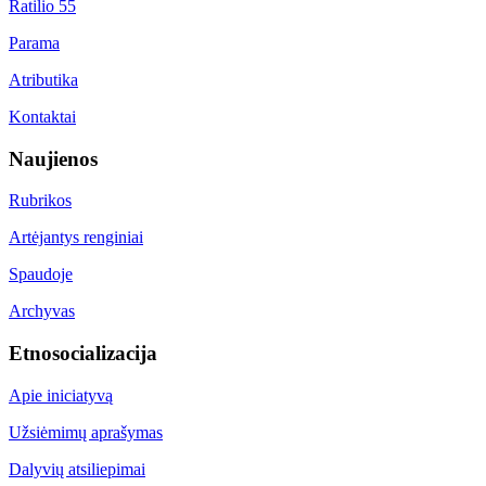
Ratilio 55
Parama
Atributika
Kontaktai
Naujienos
Rubrikos
Artėjantys renginiai
Spaudoje
Archyvas
Etnosocializacija
Apie iniciatyvą
Užsiėmimų aprašymas
Dalyvių atsiliepimai