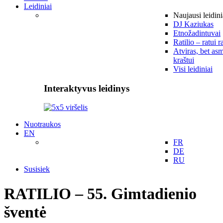
Leidiniai
Naujausi leidini
DJ Kaziukas
Etnožadintuvai
Ratilio – ratui r
Atviras, bet asm
kraštui
Visi leidiniai
Interaktyvus leidinys
Nuotraukos
EN
FR
DE
RU
Susisiek
RATILIO – 55. Gimtadienio
šventė