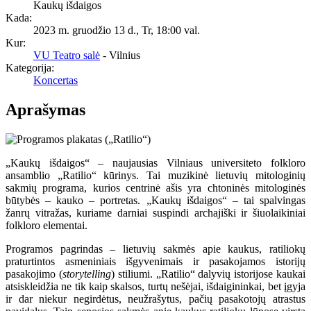
Kaukų išdaigos
Kada:
2023 m. gruodžio 13 d., Tr
,
18:00 val.
Kur:
VU Teatro salė
- Vilnius
Kategorija:
Koncertas
Aprašymas
„Kaukų išdaigos“ – naujausias Vilniaus universiteto folkloro
ansamblio „Ratilio“ kūrinys. Tai muzikinė lietuvių mitologinių
sakmių programa, kurios centrinė ašis yra chtoninės mitologinės
būtybės – kauko – portretas. „Kaukų išdaigos“ – tai spalvingas
žanrų vitražas, kuriame darniai suspindi archajiški ir šiuolaikiniai
folkloro elementai.
Programos pagrindas – lietuvių sakmės apie kaukus, ratiliokų
praturtintos asmeniniais išgyvenimais ir pasakojamos istorijų
pasakojimo (
storytelling
) stiliumi. „Ratilio“ dalyvių istorijose kaukai
atsiskleidžia ne tik kaip skalsos, turtų nešėjai, išdaigininkai, bet įgyja
ir dar niekur negirdėtus, neužrašytus, pačių pasakotojų atrastus