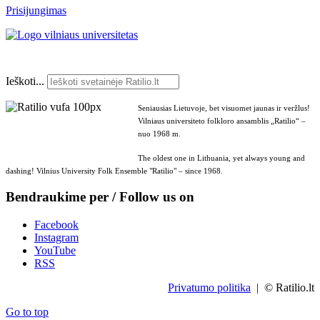
Prisijungimas
Ieškoti...
Seniausias Lietuvoje, bet visuomet jaunas ir veržlus!
Vilniaus universiteto folkloro ansamblis „Ratilio“ –
nuo 1968 m.
The oldest one in Lithuania, yet always young and
dashing! Vilnius University Folk Ensemble "Ratilio" – since 1968.
Bendraukime per / Follow us on
Facebook
Instagram
YouTube
RSS
Privatumo politika
| © Ratilio.lt
Go to top