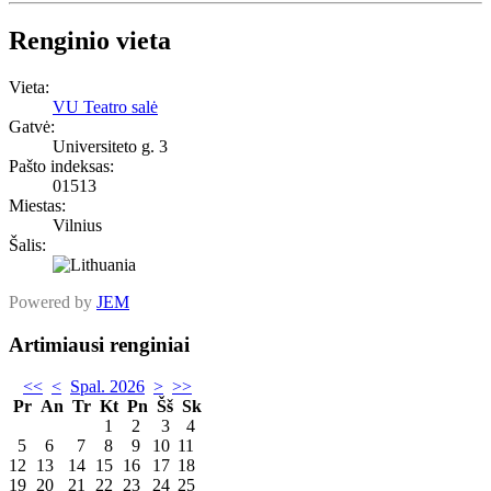
Renginio vieta
Vieta:
VU Teatro salė
Gatvė:
Universiteto g. 3
Pašto indeksas:
01513
Miestas:
Vilnius
Šalis:
Powered by
JEM
Artimiausi renginiai
<<
<
Spal. 2026
>
>>
Pr
An
Tr
Kt
Pn
Šš
Sk
1
2
3
4
5
6
7
8
9
10
11
12
13
14
15
16
17
18
19
20
21
22
23
24
25