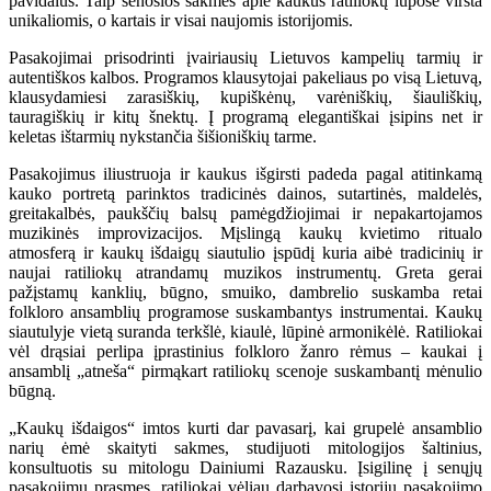
pavidalus. Taip senosios sakmės apie kaukus ratiliokų lūpose virsta
unikaliomis, o kartais ir visai naujomis istorijomis.
Pasakojimai prisodrinti įvairiausių Lietuvos kampelių tarmių ir
autentiškos kalbos. Programos klausytojai pakeliaus po visą Lietuvą,
klausydamiesi zarasiškių, kupiškėnų, varėniškių, šiauliškių,
tauragiškių ir kitų šnektų. Į programą elegantiškai įsipins net ir
keletas ištarmių nykstančia šišioniškių tarme.
Pasakojimus iliustruoja ir kaukus išgirsti padeda pagal atitinkamą
kauko portretą parinktos tradicinės dainos, sutartinės, maldelės,
greitakalbės, paukščių balsų pamėgdžiojimai ir nepakartojamos
muzikinės improvizacijos. Mįslingą kaukų kvietimo ritualo
atmosferą ir kaukų išdaigų siautulio įspūdį kuria aibė tradicinių ir
naujai ratiliokų atrandamų muzikos instrumentų. Greta gerai
pažįstamų kanklių, būgno, smuiko, dambrelio suskamba retai
folkloro ansamblių programose suskambantys instrumentai. Kaukų
siautulyje vietą suranda terkšlė, kiaulė, lūpinė armonikėlė. Ratiliokai
vėl drąsiai perlipa įprastinius folkloro žanro rėmus – kaukai į
ansamblį „atneša“ pirmąkart ratiliokų scenoje suskambantį mėnulio
būgną.
„Kaukų išdaigos“ imtos kurti dar pavasarį, kai grupelė ansamblio
narių ėmė skaityti sakmes, studijuoti mitologijos šaltinius,
konsultuotis su mitologu Dainiumi Razausku. Įsigilinę į senųjų
pasakojimų prasmes, ratiliokai vėliau darbavosi istorijų pasakojimo