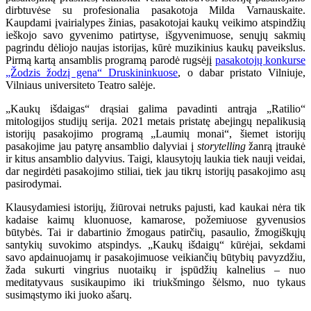
dirbtuvėse su profesionalia pasakotoja Milda Varnauskaite.
Kaupdami įvairialypes žinias, pasakotojai kaukų veikimo atspindžių
ieškojo savo gyvenimo patirtyse, išgyvenimuose, senųjų sakmių
pagrindu dėliojo naujas istorijas, kūrė muzikinius kaukų paveikslus.
Pirmą kartą ansamblis programą parodė rugsėjį
pasakotojų konkurse
„Žodzis žodzį gena“ Druskininkuose
, o dabar pristato Vilniuje,
Vilniaus universiteto Teatro salėje.
„Kaukų išdaigas“ drąsiai galima pavadinti antrąja „Ratilio“
mitologijos studijų serija. 2021 metais pristatę abejingų nepalikusią
istorijų pasakojimo programą „Laumių monai“, šiemet istorijų
pasakojime jau patyrę ansamblio dalyviai į
storytelling
žanrą įtraukė
ir kitus ansamblio dalyvius. Taigi, klausytojų laukia tiek nauji veidai,
dar negirdėti pasakojimo stiliai, tiek jau tikrų istorijų pasakojimo asų
pasirodymai.
Klausydamiesi istorijų, žiūrovai netruks pajusti, kad kaukai nėra tik
kadaise kaimų kluonuose, kamarose, požemiuose gyvenusios
būtybės. Tai ir dabartinio žmogaus patirčių, pasaulio, žmogiškųjų
santykių suvokimo atspindys. „Kaukų išdaigų“ kūrėjai, sekdami
savo apdainuojamų ir pasakojimuose veikiančių būtybių pavyzdžiu,
žada sukurti vingrius nuotaikų ir įspūdžių kalnelius – nuo
meditatyvaus susikaupimo iki triukšmingo šėlsmo, nuo tykaus
susimąstymo iki juoko ašarų.