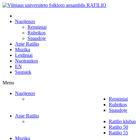
Naujienos
Renginiai
Rubrikos
Spaudoje
Apie Ratilio
Muzika
Leidiniai
Nuotraukos
EN
Susisiek
Menu
Naujienos
Renginiai
Rubrikos
Spaudoje
Apie Ratilio
Ratilio klubas
Ratilio 50
Ratilio 55
Muzika