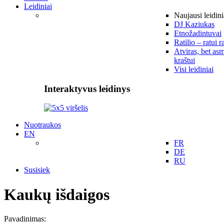
Leidiniai
Naujausi leidini
DJ Kaziukas
Etnožadintuvai
Ratilio – ratui r
Atviras, bet asm
kraštui
Visi leidiniai
Interaktyvus leidinys
Nuotraukos
EN
FR
DE
RU
Susisiek
Kaukų išdaigos
Pavadinimas: