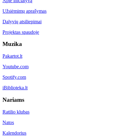
Apie iniciatyvą
Užsiėmimų aprašymas
Dalyvių atsiliepimai
Projektas spaudoje
Muzika
Pakartot.lt
Youtube.com
Spotify.com
iBiblioteka.lt
Nariams
Ratilio klubas
Natos
Kalendorius