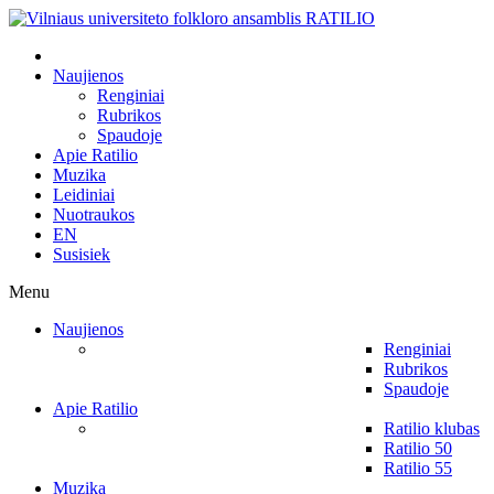
Naujienos
Renginiai
Rubrikos
Spaudoje
Apie Ratilio
Muzika
Leidiniai
Nuotraukos
EN
Susisiek
Menu
Naujienos
Renginiai
Rubrikos
Spaudoje
Apie Ratilio
Ratilio klubas
Ratilio 50
Ratilio 55
Muzika