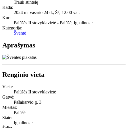
Trauk stintelę
Kada:
2024 m. vasario 24 d., Šš
,
12:00 val.
Kur:
Palūšės II stovyklavietė - Palūšė, Ignalinos r.
Kategorija:
Šventė
Aprašymas
Renginio vieta
Vieta:
Palūšės II stovyklavietė
Gatvė:
Pašakarvio g. 3
Miestas:
Palūšė
State:
Ignalinos r.
Šalis: