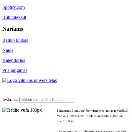
Spotify.com
iBiblioteka.lt
Nariams
Ratilio klubas
Natos
Kalendorius
Prisijungimas
Ieškoti...
Seniausias Lietuvoje, bet visuomet jaunas ir veržlus!
Vilniaus universiteto folkloro ansamblis „Ratilio“ –
nuo 1968 m.
The oldest one in Lithuania, yet always young and