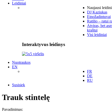
Leidiniai
Naujausi leidini
DJ Kaziukas
Etnožadintuvai
Ratilio – ratui r
Atviras, bet asm
kraštui
Visi leidiniai
Interaktyvus leidinys
Nuotraukos
EN
FR
DE
RU
Susisiek
Trauk stintelę
Pavadinimas: