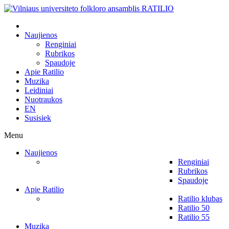
Naujienos
Renginiai
Rubrikos
Spaudoje
Apie Ratilio
Muzika
Leidiniai
Nuotraukos
EN
Susisiek
Menu
Naujienos
Renginiai
Rubrikos
Spaudoje
Apie Ratilio
Ratilio klubas
Ratilio 50
Ratilio 55
Muzika