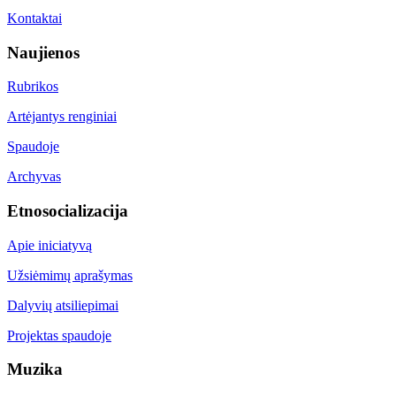
Kontaktai
Naujienos
Rubrikos
Artėjantys renginiai
Spaudoje
Archyvas
Etnosocializacija
Apie iniciatyvą
Užsiėmimų aprašymas
Dalyvių atsiliepimai
Projektas spaudoje
Muzika