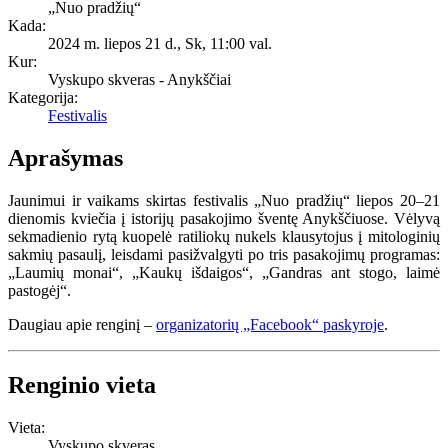
„Nuo pradžių“
Kada:
2024 m. liepos 21 d., Sk
,
11:00 val.
Kur:
Vyskupo skveras - Anykščiai
Kategorija:
Festivalis
Aprašymas
Jaunimui ir vaikams skirtas festivalis „Nuo pradžių“ liepos 20–21
dienomis kviečia į istorijų pasakojimo šventę Anykščiuose. Vėlyvą
sekmadienio rytą kuopelė ratiliokų nukels klausytojus į mitologinių
sakmių pasaulį, leisdami pasižvalgyti po tris pasakojimų programas:
„Laumių monai“, „Kaukų išdaigos“, „Gandras ant stogo, laimė
pastogėj“.
Daugiau apie renginį –
organizatorių „Facebook“ paskyroje
.
Renginio vieta
Vieta:
Vyskupo skveras