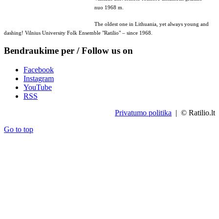
nuo 1968 m.
The oldest one in Lithuania, yet always young and
dashing! Vilnius University Folk Ensemble "Ratilio" – since 1968.
Bendraukime per / Follow us on
Facebook
Instagram
YouTube
RSS
Privatumo politika
| © Ratilio.lt
Go to top