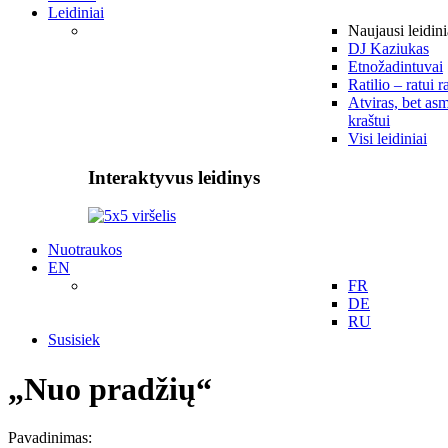
Leidiniai
Naujausi leidini
DJ Kaziukas
Etnožadintuvai
Ratilio – ratui r
Atviras, bet asm
kraštui
Visi leidiniai
Interaktyvus leidinys
Nuotraukos
EN
FR
DE
RU
Susisiek
„Nuo pradžių“
Pavadinimas: