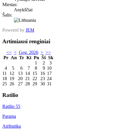
Miestas:
Anykščiai
Šalis:
Powered by
JEM
Artimiausi renginiai
<<
<
Geg. 2026
>
>>
Pr
An
Tr
Kt
Pn
Šš
Sk
1
2
3
4
5
6
7
8
9
10
11
12
13
14
15
16
17
18
19
20
21
22
23
24
25
26
27
28
29
30
31
Ratilio
Ratilio 55
Parama
Atributika