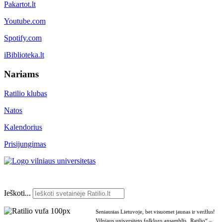
Pakartot.lt
Youtube.com
Spotify.com
iBiblioteka.lt
Nariams
Ratilio klubas
Natos
Kalendorius
Prisijungimas
Ieškoti...
Seniausias Lietuvoje, bet visuomet jaunas ir veržlus!
Vilniaus universiteto folkloro ansamblis „Ratilio“ –