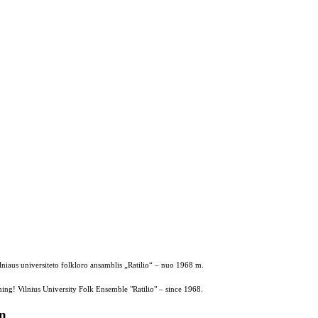
ilniaus universiteto folkloro ansamblis „Ratilio“ – nuo 1968 m.
ing! Vilnius University Folk Ensemble "Ratilio" – since 1968.
on