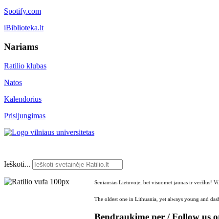
Spotify.com
iBiblioteka.lt
Nariams
Ratilio klubas
Natos
Kalendorius
Prisijungimas
Ieškoti...
Seniausias Lietuvoje, bet visuomet jaunas ir veržlus! V
The oldest one in Lithuania, yet always young and dash
Bendraukime per / Follow us 