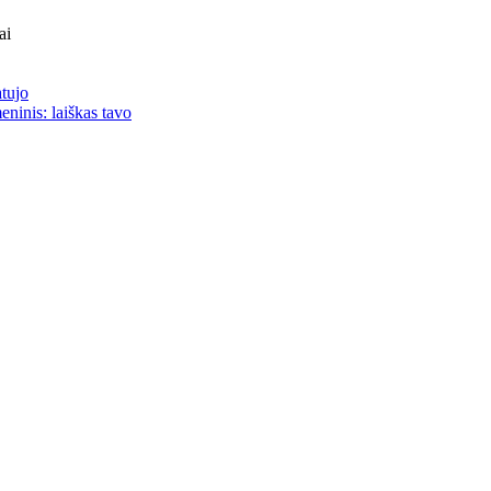
ai
atujo
eninis: laiškas tavo