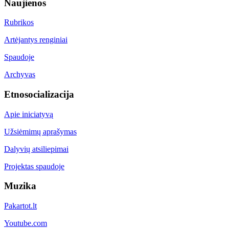
Naujienos
Rubrikos
Artėjantys renginiai
Spaudoje
Archyvas
Etnosocializacija
Apie iniciatyvą
Užsiėmimų aprašymas
Dalyvių atsiliepimai
Projektas spaudoje
Muzika
Pakartot.lt
Youtube.com