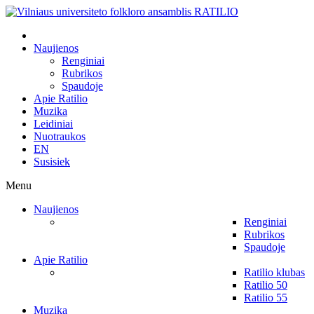
Naujienos
Renginiai
Rubrikos
Spaudoje
Apie Ratilio
Muzika
Leidiniai
Nuotraukos
EN
Susisiek
Menu
Naujienos
Renginiai
Rubrikos
Spaudoje
Apie Ratilio
Ratilio klubas
Ratilio 50
Ratilio 55
Muzika