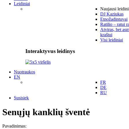
Leidiniai
Naujausi leidini
DJ Kaziukas
Etnožadintuvai
Ratilio – ratui r
Atviras, bet asm
kraštui
Visi leidiniai
Interaktyvus leidinys
Nuotraukos
EN
FR
DE
RU
Susisiek
Senųjų kanklių šventė
Pavadinimas: