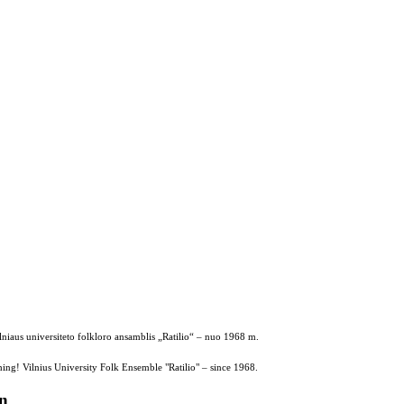
ilniaus universiteto folkloro ansamblis „Ratilio“ – nuo 1968 m.
ing! Vilnius University Folk Ensemble "Ratilio" – since 1968.
on