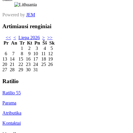
Powered by
JEM
Artimiausi renginiai
<<
<
Liepa 2026
>
>>
Pr
An
Tr
Kt
Pn
Šš
Sk
1
2
3
4
5
6
7
8
9
10
11
12
13
14
15
16
17
18
19
20
21
22
23
24
25
26
27
28
29
30
31
Ratilio
Ratilio 55
Parama
Atributika
Kontaktai