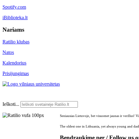
Spotify.com
iBiblioteka.lt
Nariams
Ratilio klubas
Natos
Kalendorius
Prisijungimas
Ieškoti...
Seniausias Lietuvoje, bet visuomet jaunas ir veržlus! V
The oldest one in Lithuania, yet always young and dash
Bendraukime per / Follow us 