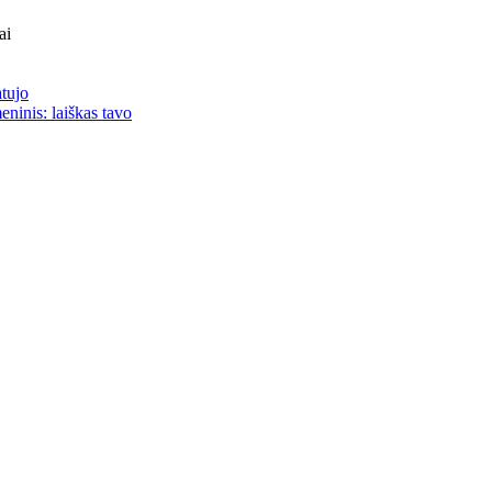
ai
atujo
eninis: laiškas tavo