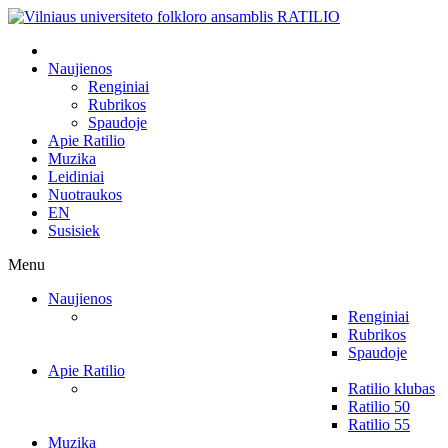
Naujienos
Renginiai
Rubrikos
Spaudoje
Apie Ratilio
Muzika
Leidiniai
Nuotraukos
EN
Susisiek
Menu
Naujienos
Renginiai
Rubrikos
Spaudoje
Apie Ratilio
Ratilio klubas
Ratilio 50
Ratilio 55
Muzika