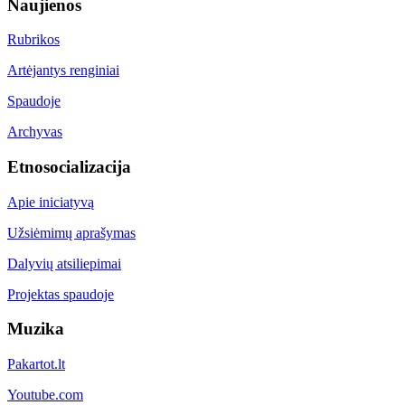
Naujienos
Rubrikos
Artėjantys renginiai
Spaudoje
Archyvas
Etnosocializacija
Apie iniciatyvą
Užsiėmimų aprašymas
Dalyvių atsiliepimai
Projektas spaudoje
Muzika
Pakartot.lt
Youtube.com