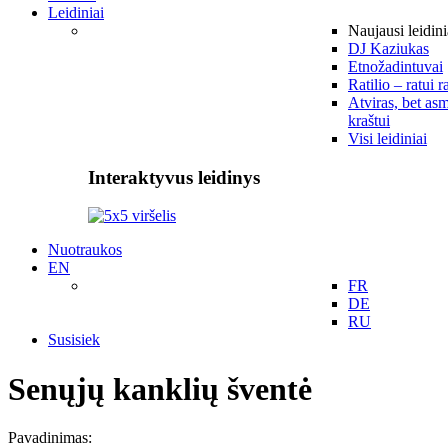
Leidiniai
Naujausi leidini
DJ Kaziukas
Etnožadintuvai
Ratilio – ratui r
Atviras, bet asm
kraštui
Visi leidiniai
Interaktyvus leidinys
Nuotraukos
EN
FR
DE
RU
Susisiek
Senųjų kanklių šventė
Pavadinimas: