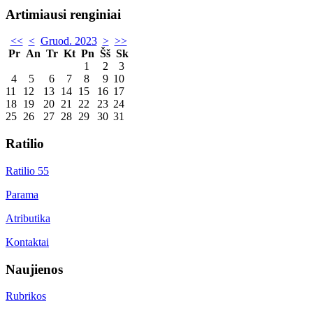
Artimiausi renginiai
<<
<
Gruod. 2023
>
>>
Pr
An
Tr
Kt
Pn
Šš
Sk
1
2
3
4
5
6
7
8
9
10
11
12
13
14
15
16
17
18
19
20
21
22
23
24
25
26
27
28
29
30
31
Ratilio
Ratilio 55
Parama
Atributika
Kontaktai
Naujienos
Rubrikos