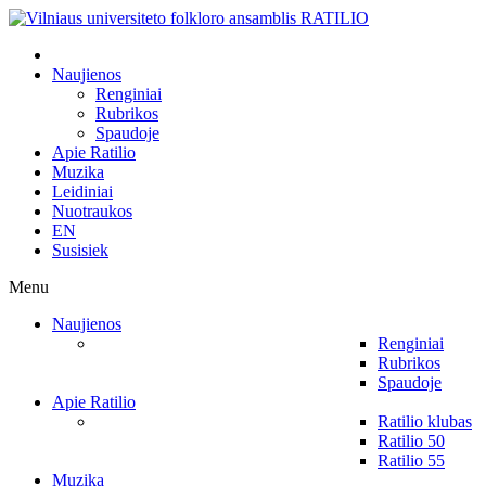
Naujienos
Renginiai
Rubrikos
Spaudoje
Apie Ratilio
Muzika
Leidiniai
Nuotraukos
EN
Susisiek
Menu
Naujienos
Renginiai
Rubrikos
Spaudoje
Apie Ratilio
Ratilio klubas
Ratilio 50
Ratilio 55
Muzika