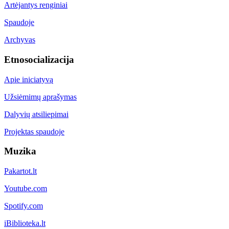
Artėjantys renginiai
Spaudoje
Archyvas
Etnosocializacija
Apie iniciatyvą
Užsiėmimų aprašymas
Dalyvių atsiliepimai
Projektas spaudoje
Muzika
Pakartot.lt
Youtube.com
Spotify.com
iBiblioteka.lt