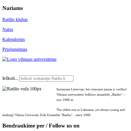
Nariams
Ratilio klubas
Natos
Kalendorius
Prisijungimas
Ieškoti...
Seniausias Lietuvoje, bet visuomet jaunas ir veržlus!
Vilniaus universiteto folkloro ansamblis „Ratilio“ –
nuo 1968 m.
The oldest one in Lithuania, yet always young and
dashing! Vilnius University Folk Ensemble "Ratilio" – since 1968.
Bendraukime per / Follow us on