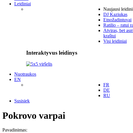
Leidiniai
Naujausi leidini
DJ Kaziukas
Etnožadintuvai
Ratilio – ratui r
Atviras, bet asm
kraštui
Visi leidiniai
Interaktyvus leidinys
Nuotraukos
EN
FR
DE
RU
Susisiek
Pokrovo varpai
Pavadinimas: