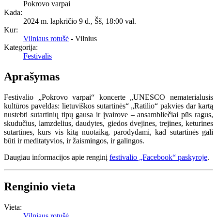
Pokrovo varpai
Kada:
2024 m. lapkričio 9 d., Šš
,
18:00 val.
Kur:
Vilniaus rotušė
- Vilnius
Kategorija:
Festivalis
Aprašymas
Festivalio „Pokrovo varpai“ koncerte „UNESCO nematerialusis
kultūros paveldas: lietuviškos sutartinės“ „Ratilio“ pakvies dar kartą
nustebti sutartinių tipų gausa ir įvairove – ansambliečiai pūs ragus,
skudučius, lamzdelius, daudytes, giedos dvejines, trejines, keturines
sutartines, kurs vis kitą nuotaiką, parodydami, kad sutartinės gali
būti ir meditatyvios, ir žaismingos, ir galingos.
Daugiau informacijos apie renginį
festivalio „Facebook“ paskyroje
.
Renginio vieta
Vieta:
Vilniaus rotušė