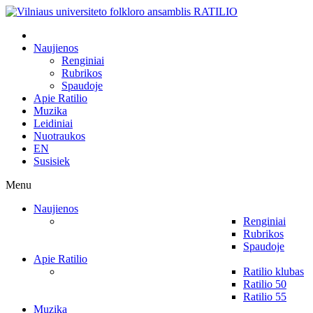
Naujienos
Renginiai
Rubrikos
Spaudoje
Apie Ratilio
Muzika
Leidiniai
Nuotraukos
EN
Susisiek
Menu
Naujienos
Renginiai
Rubrikos
Spaudoje
Apie Ratilio
Ratilio klubas
Ratilio 50
Ratilio 55
Muzika