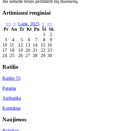
Jūs neturite teisės peržiūrėti šių duomenų.
Artimiausi renginiai
<<
<
Lapk. 2025
>
>>
Pr
An
Tr
Kt
Pn
Šš
Sk
1
2
3
4
5
6
7
8
9
10
11
12
13
14
15
16
17
18
19
20
21
22
23
24
25
26
27
28
29
30
Ratilio
Ratilio 55
Parama
Atributika
Kontaktai
Naujienos
Rubrikos