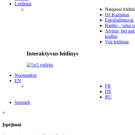
Leidiniai
Naujausi leidini
DJ Kaziukas
Etnožadintuvai
Ratilio – ratui r
Atviras, bet asm
kraštui
Visi leidiniai
Interaktyvus leidinys
Nuotraukos
EN
FR
DE
RU
Susisiek
×
Įspėjimai