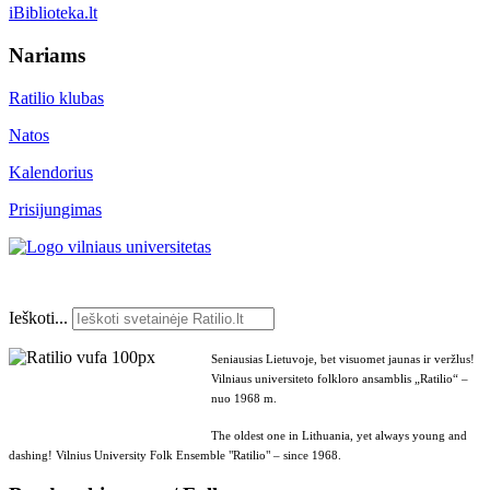
iBiblioteka.lt
Nariams
Ratilio klubas
Natos
Kalendorius
Prisijungimas
Ieškoti...
Seniausias Lietuvoje, bet visuomet jaunas ir veržlus!
Vilniaus universiteto folkloro ansamblis „Ratilio“ –
nuo 1968 m.
The oldest one in Lithuania, yet always young and
dashing! Vilnius University Folk Ensemble "Ratilio" – since 1968.