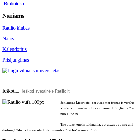
iBiblioteka.lt
Nariams
Ratilio klubas
Natos
Kalendorius
Prisijungimas
Ieškoti...
Seniausias Lietuvoje, bet visuomet jaunas ir veržlus!
Vilniaus universiteto folkloro ansamblis „Ratilio“ –
nuo 1968 m.
The oldest one in Lithuania, yet always young and
dashing! Vilnius University Folk Ensemble "Ratilio" – since 1968.