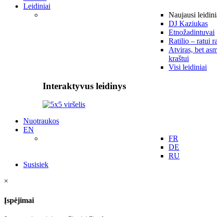
Leidiniai
Naujausi leidini
DJ Kaziukas
Etnožadintuvai
Ratilio – ratui r
Atviras, bet asm
kraštui
Visi leidiniai
Interaktyvus leidinys
Nuotraukos
EN
FR
DE
RU
Susisiek
×
Įspėjimai