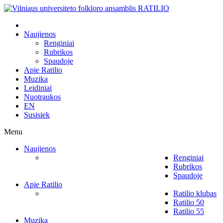
Naujienos
Renginiai
Rubrikos
Spaudoje
Apie Ratilio
Muzika
Leidiniai
Nuotraukos
EN
Susisiek
Menu
Naujienos
Renginiai
Rubrikos
Spaudoje
Apie Ratilio
Ratilio klubas
Ratilio 50
Ratilio 55
Muzika