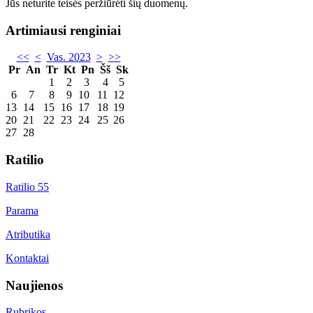
Jūs neturite teisės peržiūrėti šių duomenų.
Artimiausi renginiai
<<
<
Vas. 2023
>
>>
Pr
An
Tr
Kt
Pn
Šš
Sk
1
2
3
4
5
6
7
8
9
10
11
12
13
14
15
16
17
18
19
20
21
22
23
24
25
26
27
28
Ratilio
Ratilio 55
Parama
Atributika
Kontaktai
Naujienos
Rubrikos