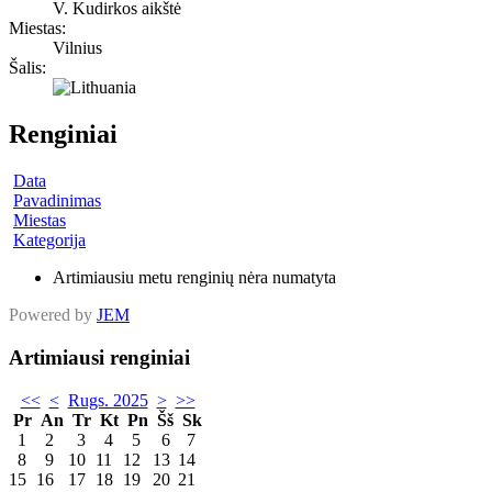
V. Kudirkos aikštė
Miestas:
Vilnius
Šalis:
Renginiai
Data
Pavadinimas
Miestas
Kategorija
Artimiausiu metu renginių nėra numatyta
Powered by
JEM
Artimiausi renginiai
<<
<
Rugs. 2025
>
>>
Pr
An
Tr
Kt
Pn
Šš
Sk
1
2
3
4
5
6
7
8
9
10
11
12
13
14
15
16
17
18
19
20
21