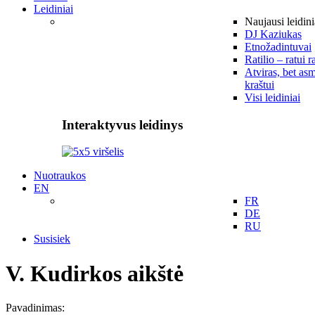
Leidiniai
Naujausi leidini
DJ Kaziukas
Etnožadintuvai
Ratilio – ratui r
Atviras, bet asm
kraštui
Visi leidiniai
Interaktyvus leidinys
Nuotraukos
EN
FR
DE
RU
Susisiek
V. Kudirkos aikštė
Pavadinimas: