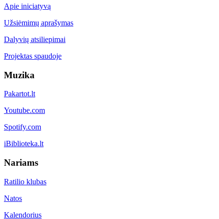
Apie iniciatyvą
Užsiėmimų aprašymas
Dalyvių atsiliepimai
Projektas spaudoje
Muzika
Pakartot.lt
Youtube.com
Spotify.com
iBiblioteka.lt
Nariams
Ratilio klubas
Natos
Kalendorius