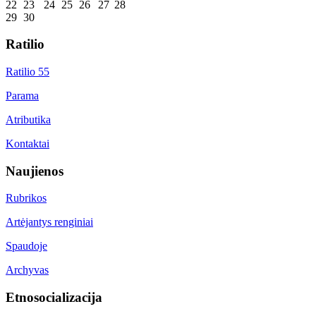
22
23
24
25
26
27
28
29
30
Ratilio
Ratilio 55
Parama
Atributika
Kontaktai
Naujienos
Rubrikos
Artėjantys renginiai
Spaudoje
Archyvas
Etnosocializacija