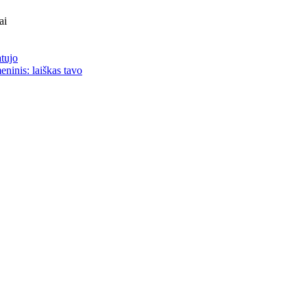
ai
atujo
eninis: laiškas tavo