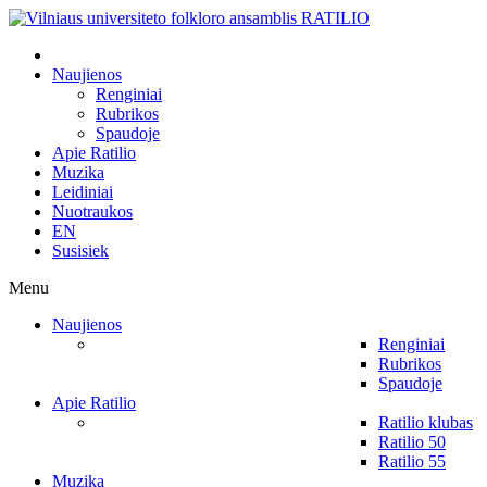
Naujienos
Renginiai
Rubrikos
Spaudoje
Apie Ratilio
Muzika
Leidiniai
Nuotraukos
EN
Susisiek
Menu
Naujienos
Renginiai
Rubrikos
Spaudoje
Apie Ratilio
Ratilio klubas
Ratilio 50
Ratilio 55
Muzika