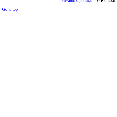
Privatumo politika
| © Ratilio.lt
Go to top