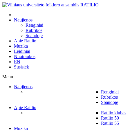
Naujienos
Renginiai
Rubrikos
Spaudoje
Apie Ratilio
Muzika
Leidiniai
Nuotraukos
EN
Susisiek
Menu
Naujienos
Renginiai
Rubrikos
Spaudoje
Apie Ratilio
Ratilio klubas
Ratilio 50
Ratilio 55
Muzika