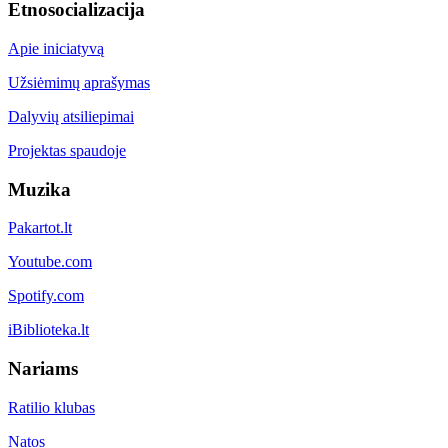
Etnosocializacija
Apie iniciatyvą
Užsiėmimų aprašymas
Dalyvių atsiliepimai
Projektas spaudoje
Muzika
Pakartot.lt
Youtube.com
Spotify.com
iBiblioteka.lt
Nariams
Ratilio klubas
Natos