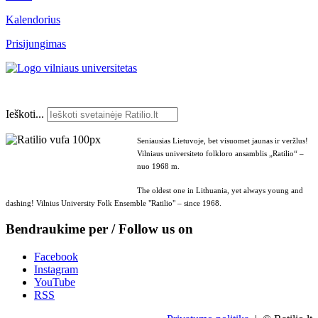
Kalendorius
Prisijungimas
Ieškoti...
Seniausias Lietuvoje, bet visuomet jaunas ir veržlus!
Vilniaus universiteto folkloro ansamblis „Ratilio“ –
nuo 1968 m.
The oldest one in Lithuania, yet always young and
dashing! Vilnius University Folk Ensemble "Ratilio" – since 1968.
Bendraukime per / Follow us on
Facebook
Instagram
YouTube
RSS