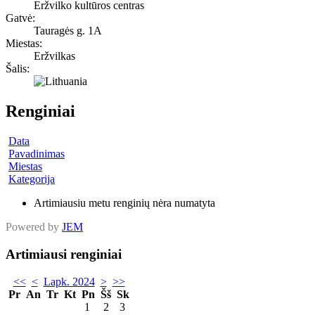
Eržvilko kultūros centras
Gatvė:
Tauragės g. 1A
Miestas:
Eržvilkas
Šalis:
Renginiai
Data
Pavadinimas
Miestas
Kategorija
Artimiausiu metu renginių nėra numatyta
Powered by
JEM
Artimiausi renginiai
<<
<
Lapk. 2024
>
>>
Pr
An
Tr
Kt
Pn
Šš
Sk
1
2
3