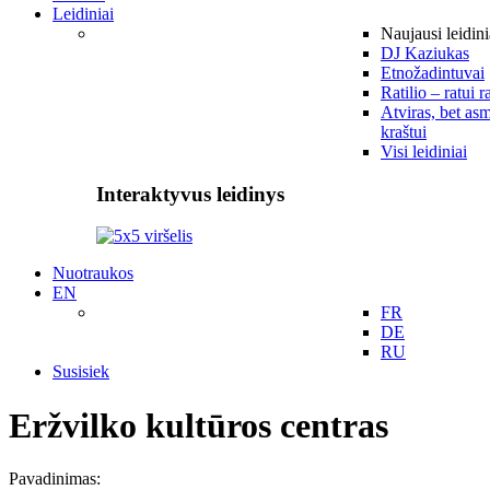
Leidiniai
Naujausi leidini
DJ Kaziukas
Etnožadintuvai
Ratilio – ratui r
Atviras, bet asm
kraštui
Visi leidiniai
Interaktyvus leidinys
Nuotraukos
EN
FR
DE
RU
Susisiek
Eržvilko kultūros centras
Pavadinimas: