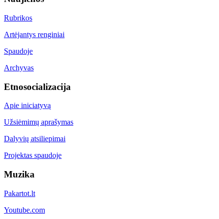
Rubrikos
Artėjantys renginiai
Spaudoje
Archyvas
Etnosocializacija
Apie iniciatyvą
Užsiėmimų aprašymas
Dalyvių atsiliepimai
Projektas spaudoje
Muzika
Pakartot.lt
Youtube.com