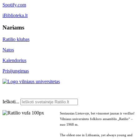
Spotify.com
iBiblioteka.lt
Nariams
Ratilio klubas
Natos
Kalendorius
Prisijungimas
Ieškoti...
Seniausias Lietuvoje, bet visuomet jaunas ir veržlus!
Vilniaus universiteto folkloro ansamblis „Ratilio“ –
nuo 1968 m.
The oldest one in Lithuania, yet always young and