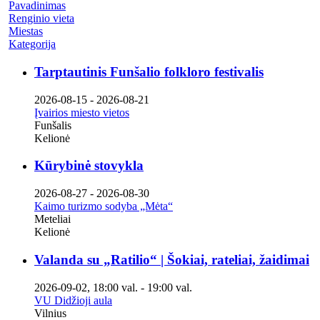
Pavadinimas
Renginio vieta
Miestas
Kategorija
Tarptautinis Funšalio folkloro festivalis
2026-08-15
-
2026-08-21
Įvairios miesto vietos
Funšalis
Kelionė
Kūrybinė stovykla
2026-08-27
-
2026-08-30
Kaimo turizmo sodyba „Mėta“
Meteliai
Kelionė
Valanda su „Ratilio“ | Šokiai, rateliai, žaidimai
2026-09-02
,
18:00 val.
-
19:00 val.
VU Didžioji aula
Vilnius