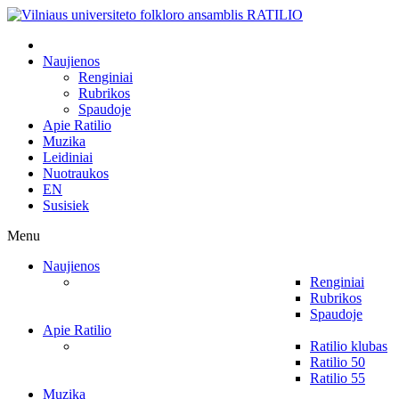
Naujienos
Renginiai
Rubrikos
Spaudoje
Apie Ratilio
Muzika
Leidiniai
Nuotraukos
EN
Susisiek
Menu
Naujienos
Renginiai
Rubrikos
Spaudoje
Apie Ratilio
Ratilio klubas
Ratilio 50
Ratilio 55
Muzika