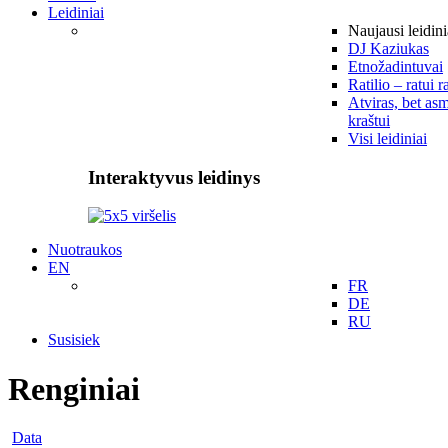
Leidiniai
Naujausi leidini
DJ Kaziukas
Etnožadintuvai
Ratilio – ratui r
Atviras, bet asm
kraštui
Visi leidiniai
Interaktyvus leidinys
Nuotraukos
EN
FR
DE
RU
Susisiek
Renginiai
Data