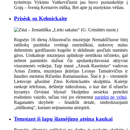
tyrinėtoju Vykintu Vaitkevičiumi jau buvo pusiaukelėje į
Gojų – šventą Kernavės mišką. Bet apie jų nuotykius vėliau.
Prisėsk su Kelmickaite
Rugsėjo 16 dieną Aštuonračio muziejuje Nemakščiuose būrį
ratiliokų pasitinka svetingi raseiniškiai, nukrovę stalus
dubenimis gardžiausio kugelio ir sklidinais ąsočiais naminės
giros. Unikalioje muziejaus aplinkoje netrūksta ničnieko, gal
nebent paminklo dažnai čia apsilankydavusiai aktyviai
visuomenės veikėjai. Taip manė „Atrask Raseinius“ vadovas
Arnas Zmitra, muziejaus įkūrėjas Leonas Tamulevičius ir
liaudies meistras Ričardas Ramanauskas.
Štai ir ji – vienintelė
Lietuvoje ąžuolinė Zitos Kelmickaitės skulptūra. Kairėje
rankoje telefonas, dešinėje mikrofonas, o kur dar iš užančio
byrantys čirviniai blynai! Skulptūra nesiekia perteikti
realistinio vaizdo, tačiau visi jos elementai
parinkti ne veltui
.
Raganaitės skrybėlė – šmaikšti detalė, simbolizuojanti
„zitiškumą“, kuriam neįmanoma atsispirti.
Temstant iš lapų šlamėjimo ateina kaukai
Rugsėjo aštuntąją ratiliokai po darbų ir paskaitų skubėjo į