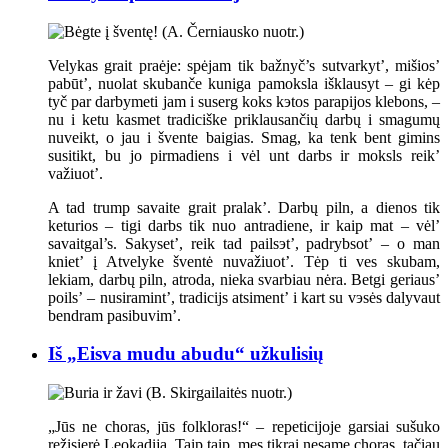
Velykas grait praėje: spėjam tik bažnyč’s sutvarkyt’, mišios’
pabūt’, nuolat skubanče kuniga pamoksla išklausyt – gi kėp
tyč par darbymeti jam i suserg koks kэtos parapijos klebons, –
nu i ketu kasmet tradiciške priklausančių darbų i smagumų
nuveikt, o jau i švente baigias. Smag, ka tenk bent gimins
susitikt, bu jo pirmadiens i vėl unt darbs ir moksls reik’
važiuot’.
A tad trump savaite grait pralak’. Darbų piln, a dienos tik
keturios – tigi darbs tik nuo antradiene, ir kaip mat – vėl’
savaitgal’s. Sakyset’, reik tad pailsэt’, padrybsot’ – o man
kniet’ į Atvelyke šventė nuvažiuot’. Tėp ti ves skubam,
lekiam, darbų piln, atroda, nieka svarbiau nėra. Betgi geriaus’
poils’ – nusiramint’, tradicijs atsiment’ i kart su vэsės dalyvaut
bendram pasibuvim’.
Iš „Eisva mudu abudu“ užkulisių
„Jūs ne choras, jūs folkloras!“ – repeticijoje garsiai sušuko
režisierė Leokadija. Taip taip, mes tikrai nesame choras, tačiau