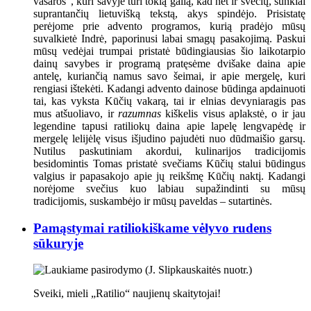
vasaros“, kuri savyje turi tokią galią, kad net ir svečių, sunkiai
suprantančių lietuvišką tekstą, akys spindėjo. Prisistatę
perėjome prie advento programos, kurią pradėjo mūsų
suvalkietė Indrė, paporinusi labai smagų pasakojimą. Paskui
mūsų vedėjai trumpai pristatė būdingiausias šio laikotarpio
dainų savybes ir programą pratęsėme dvišake daina apie
antelę, kuriančią namus savo šeimai, ir apie mergelę, kuri
rengiasi ištekėti. Kadangi advento dainose būdinga apdainuoti
tai, kas vyksta Kūčių vakarą, tai ir elnias devyniaragis pas
mus atšuoliavo, ir
razumnas
kiškelis visus aplakstė, o ir jau
legendine tapusi ratiliokų daina apie lapelę lengvapėdę ir
mergelę lelijėlę visus išjudino pajudėti nuo dūdmaišio garsų.
Nutilus paskutiniam akordui, kulinarijos tradicijomis
besidomintis Tomas pristatė svečiams Kūčių stalui būdingus
valgius ir papasakojo apie jų reikšmę Kūčių naktį. Kadangi
norėjome svečius kuo labiau supažindinti su mūsų
tradicijomis, suskambėjo ir mūsų paveldas – sutartinės.
Pamąstymai ratiliokiškame vėlyvo rudens
sūkuryje
Sveiki, mieli „Ratilio“ naujienų skaitytojai!