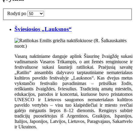
Rodyti po
Šviesiosios „Lauksnos“
Vasarą naktiniame danguje aplink Šiaurinę žvaigždę sukasi
vadinamasis Vasaros Trikampis, o ant žemės renginiuose ir
festivaliuose sukasi šaunieji ratiliokai. Praėjusią savaitę
„Ratilio“ ansamblis dalyvavo tarptautiniame nematerialaus
kultūros paveldo festivalyje „Lauksnos“. Kas dvejus metus
vykstančio festivalio pavadinimas – prūsiškas žodis,
reiškiantis žvaigždes, šviesulius. Tradicinių amatų miestelis,
edukacijos, parodos ir koncertai, kuriuose buvo pristatomos
UNESCO ir Lietuvos saugomos nematerialaus kultūros
paveldo vertybės – visu tuo klaipėdiečiai ir miesto svečiai
galėjo mėgautis liepos 8–12 dienomis. Renginys subūrė
tradicijų puoselėtojus iš Argentinos, Graikijos, Ispanijos,
Italijos, Japonijos, Latvijos, Lietuvos, Paragvajaus, Sakartvelo
ir Ukrainos.