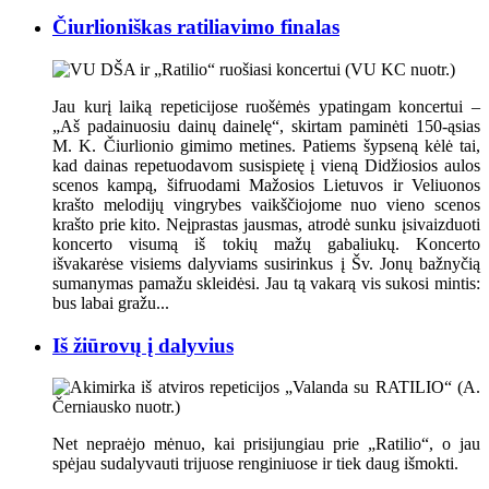
Čiurlioniškas ratiliavimo finalas
Jau kurį laiką repeticijose ruošėmės ypatingam koncertui –
„Aš padainuosiu dainų dainelę“, skirtam paminėti 150-ąsias
M. K. Čiurlionio gimimo metines. Patiems šypseną kėlė tai,
kad dainas repetuodavom susispietę į vieną Didžiosios aulos
scenos kampą, šifruodami Mažosios Lietuvos ir Veliuonos
krašto melodijų vingrybes vaikščiojome nuo vieno scenos
krašto prie kito. Neįprastas jausmas, atrodė sunku įsivaizduoti
koncerto visumą iš tokių mažų gabaliukų. Koncerto
išvakarėse visiems dalyviams susirinkus į Šv. Jonų bažnyčią
sumanymas pamažu skleidėsi. Jau tą vakarą vis sukosi mintis:
bus labai gražu...
Iš žiūrovų į dalyvius
Net nepraėjo mėnuo, kai prisijungiau prie „Ratilio“, o jau
spėjau sudalyvauti trijuose renginiuose ir tiek daug išmokti.