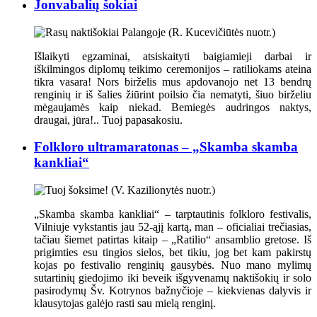
Jonvabalių šokiai
Išlaikyti egzaminai, atsiskaityti baigiamieji darbai ir
iškilmingos diplomų teikimo ceremonijos – ratiliokams ateina
tikra vasara! Nors birželis mus apdovanojo net 13 bendrų
renginių ir iš šalies žiūrint poilsio čia nematyti, šiuo birželiu
mėgaujamės kaip niekad. Bemiegės audringos naktys,
draugai, jūra!.. Tuoj papasakosiu.
Folkloro ultramaratonas – „Skamba skamba
kankliai“
„Skamba skamba kankliai“ – tarptautinis folkloro festivalis,
Vilniuje vykstantis jau 52-ąjį kartą, man – oficialiai trečiasias,
tačiau šiemet patirtas kitaip – „Ratilio“ ansamblio gretose. Iš
prigimties esu tingios sielos, bet tikiu, jog bet kam pakirstų
kojas po festivalio renginių gausybės. Nuo mano mylimų
sutartinių giedojimo iki beveik išgyvenamų naktišokių ir solo
pasirodymų Šv. Kotrynos bažnyčioje – kiekvienas dalyvis ir
klausytojas galėjo rasti sau mielą renginį.