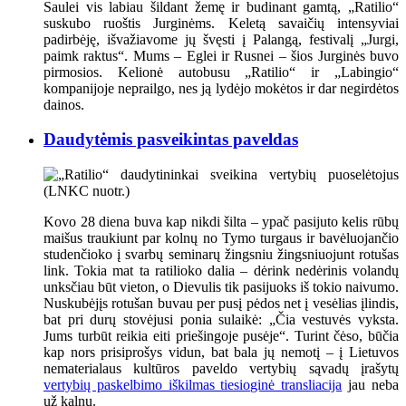
Saulei vis labiau šildant žemę ir budinant gamtą, „Ratilio“
suskubo ruoštis Jurginėms. Keletą savaičių intensyviai
padirbėję, išvažiavome jų švęsti į Palangą, festivalį „Jurgi,
paimk raktus“. Mums – Eglei ir Rusnei – šios Jurginės buvo
pirmosios. Kelionė autobusu „Ratilio“ ir „Labingio“
kompanijoje neprailgo, nes ją lydėjo mokėtos ir dar negirdėtos
dainos.
Daudytėmis pasveikintas paveldas
Kovo 28 diena buva kap nikdi šilta – ypač pasijuto kelis rūbų
maišus traukiunt par kolnų no Tymo turgaus ir bavėluojančio
studenčioko į svarbų seminarų žingsniu žingsniuojunt rotušas
link. Tokia mat ta ratilioko dalia – dėrink nedėrinis volandų
unksčiau būt vieton, o Dievulis tik pasijuoks iš tokio naivumo.
Nuskubėjįs rotušan buvau per pusį pėdos net į vesėlias įlindis,
bat pri durų stovėjusi ponia sulaikė: „Čia vestuvės vyksta.
Jums turbūt reikia eiti priešingoje pusėje“. Turint čėso, būčia
kap nors prisiprošys vidun, bat bala jų nemotį – į Lietuvos
nematerialaus kultūros paveldo vertybių sąvadų įrašytų
vertybių paskelbimo iškilmas tiesioginė transliacija
jau neba
už kalnų.