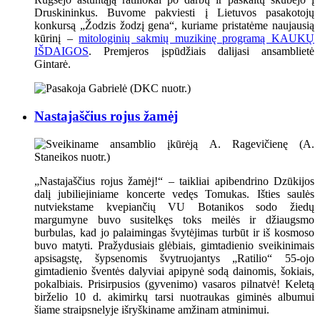
Druskininkus. Buvome pakviesti į Lietuvos pasakotojų
konkursą „Žodzis žodzį gena“, kuriame pristatėme naujausią
kūrinį –
mitologinių sakmių muzikinę programą KAUKŲ
IŠDAIGOS
. Premjeros įspūdžiais dalijasi ansamblietė
Gintarė.
Nastajaščius rojus žamėj
„Nastajaščius rojus žamėj!“ – taikliai apibendrino Dzūkijos
dalį jubiliejiniame koncerte vedęs Tomukas. Išties saulės
nutviekstame kvepiančių VU Botanikos sodo žiedų
margumyne buvo susitelkęs toks meilės ir džiaugsmo
burbulas, kad jo palaimingas švytėjimas turbūt ir iš kosmoso
buvo matyti. Pražydusiais glėbiais, gimtadienio sveikinimais
apsisagstę, šypsenomis švytruojantys „Ratilio“ 55-ojo
gimtadienio šventės dalyviai apipynė sodą dainomis, šokiais,
pokalbiais. Prisirpusios (gyvenimo) vasaros pilnatvė! Keletą
birželio 10 d. akimirkų tarsi nuotraukas giminės albumui
šiame straipsnelyje išryškiname amžinam atminimui.