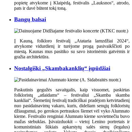
popietę atvykome į Klaipėdą, festivalis „Lauksnos“, atrodo,
pats ir davė būtent tokį toną.
Bangų balsai
Į Kauną, folkloro festivalį „Atataria lamzdžiai 2024“,
atvykome vidurdienį ir turėjome progą pasivaikščioti po
miestą. Kaunas mus pasitiko su savo istorinėmis gatvėmis ir
gražia architektūra.
Nostalgiški „Skambakanklių“ įspūdžiai
Paskutinis gegužės savaitgalis, kaip visuomet, paskirtas
folkloristų „atlaidams“ – festivaliui „Skamba skamba
kankliai“. Šiemetinį festivalį tradiciškai pradėjom ketvirtadienį
nuo pasidainavimų vakaro, kuris, dideliam senųjų folkloristų
džiaugsmui, po gerokos pertraukos šiemet vėl vyko Alumnato
kieme. Festivalio renginiai Alumnato kieme sovietmečiu buvo
mažas stebuklas. Įsivaizduokit – vietoj Lenino portretais ir
komunistiniais šūkiais apkarstytų salės sienų (legalus)