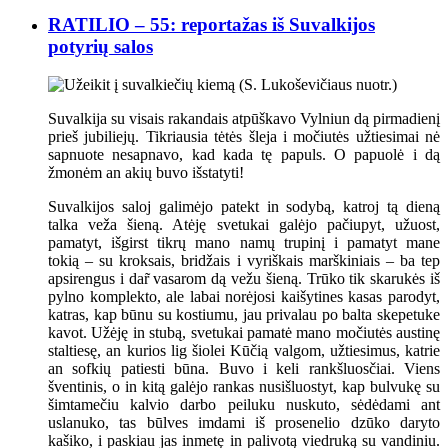
RATILIO – 55: reportažas iš Suvalkijos
potyrių salos
Suvalkija su visais rakandais atpūškavo Vylniun dą pirmadienį
prieš jubiliejų. Tikriausia tėtės šleja i močiutės užtiesimai nė
sapnuote nesapnavo, kad kada tę papuls. O papuolė i dą
žmonėm an akių buvo išstatyti!
Suvalkijos saloj galimėjo patekt in sodybą, katroj tą dieną
talka veža šieną. Atėję svetukai galėjo pačiupyt, užuost,
pamatyt, išgirst tikrų mano namų trupinį i pamatyt mane
tokią – su kroksais, bridžais i vyriškais marškiniais – ba tep
apsirengus i dar̃ vasarom dą vežu šieną. Trūko tik skarukės iš
pylno komplekto, ale labai norėjosi kaišytines kasas parodyt,
katras, kap būnu su kostiumu, jau privalau po balta skepetuke
kavot. Užėję in stubą, svetukai pamatė mano močiutės austinę
staltiesę, an kurios lig šiolei Kūčią valgom, užtiesimus, katrie
an sofkių patiesti būna. Buvo i keli rankšluosčiai. Viens
šventinis, o in kitą galėjo rankas nusišluostyt, kap bulvukę su
šimtamečiu kalvio darbo peiluku nuskuto, sėdėdami ant
uslanuko, tas būlves imdami iš prosenelio dzūko daryto
kašiko, i paskiau jas inmetę in palivotą viedruką su vandiniu.