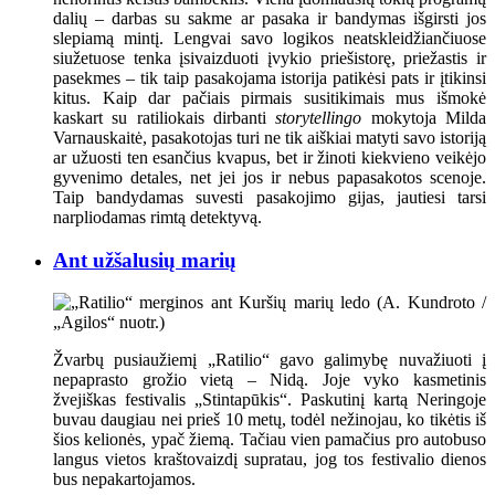
dalių – darbas su sakme ar pasaka ir bandymas išgirsti jos
slepiamą mintį. Lengvai savo logikos neatskleidžiančiuose
siužetuose tenka įsivaizduoti įvykio priešistorę, priežastis ir
pasekmes – tik taip pasakojama istorija patikėsi pats ir įtikinsi
kitus. Kaip dar pačiais pirmais susitikimais mus išmokė
kaskart su ratiliokais dirbanti
storytellingo
mokytoja Milda
Varnauskaitė, pasakotojas turi ne tik aiškiai matyti savo istoriją
ar užuosti ten esančius kvapus, bet ir žinoti kiekvieno veikėjo
gyvenimo detales, net jei jos ir nebus papasakotos scenoje.
Taip bandydamas suvesti pasakojimo gijas, jautiesi tarsi
narpliodamas rimtą detektyvą.
Ant užšalusių marių
Žvarbų pusiaužiemį „Ratilio“ gavo galimybę nuvažiuoti į
nepaprasto grožio vietą – Nidą. Joje vyko kasmetinis
žvejiškas festivalis „Stintapūkis“. Paskutinį kartą Neringoje
buvau daugiau nei prieš 10 metų, todėl nežinojau, ko tikėtis iš
šios kelionės, ypač žiemą. Tačiau vien pamačius pro autobuso
langus vietos kraštovaizdį supratau, jog tos festivalio dienos
bus nepakartojamos.