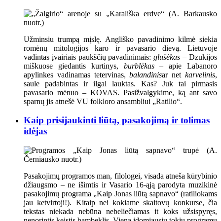
Užminsiu trumpą mįslę. Angliško pavadinimo kilmė siekia
romėnų mitologijos karo ir pavasario dievą. Lietuvoje
vadintas įvairiais paukščių pavadinimais:
glušėkas
– Dzūkijos
miškuose giedantis kurtinys,
burblėkas
– apie Labanoro
apylinkes vadinamas tetervinas,
balandinis
ar net
karvelinis
,
saule padabintas ir ilgai lauktas. Kas? Juk tai pirmasis
pavasario mėnuo – KOVAS. Pasižvalgykime, ką ant savo
sparnų jis atnešė VU folkloro ansambliui „Ratilio“.
Kaip prisijaukinti liūtą, pasakojimą ir tolimas
idėjas
Pasakojimų programos man, filologei, visada atneša kūrybinio
džiaugsmo – ne išimtis ir Vasario 16-ąją parodyta muzikinė
pasakojimų programa „Kaip Jonas liūtą sapnavo“ (ratiliokams
jau ketvirtoji!). Kitaip nei kokiame skaitovų konkurse, čia
tekstas niekada nebūna nebeliečiamas it koks užsispyręs,
nenorintis keistis bambeklis. Viena įdomiausių tokių programų