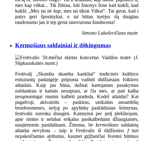
mes kap vilkai... Tik žiūrau, kiti žmonys šone kad kukši, kad
kukši: „Mes tai ne
kap
, mes tai tikrai Vilkai“. Tai gerai, kad i
patys geri šposinykai, o tai būtau turėjus dą daugiau
raudonumo jau ir tep gerai rausvuosna žanduosna!
Simono Lukoševičiaus nuotr.
Kermošiaus saldainiai ir dėkingumas
Festivalį „Skamba skamba kankliai“ tradicinės kultūros
entuziastų padangėje priprasta vadinti didžiaisiais folkloro
atlaidais. Kaip jau būna, dažnai kartojamas pasakymas
nublanksta ir kartais nesuprasi, ar čia mes, ar pati kalba
nesąmoningai mumis kalbėti pradeda. Kodėl atlaidai? Kai
pagalvoji, akivaizdu – paskiras, unikalias ansamblių
bendruomenes, nelyg po apylinkę pasklidusias šeimynas,
festivalis surenka draugėn. Kaimynui per petį plekšnojam,
apie rimtus ir nelabai reikalus pasikalbėdami džiaugiamės,
naujienomis pasidalinam. Žinoma, be
kermošiaus
saldainių
atlaidai nevyksta – taip ir Festivalis iš didžiosios
f
turi
nepakeičiamus atributus, kasmet grįžtančiai šventei būtinus