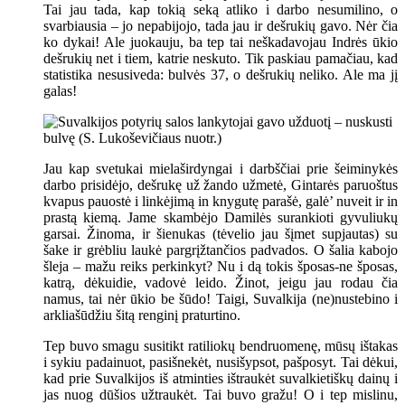
Tai jau tada, kap tokią seką atliko i darbo nesumilino, o
svarbiausia – jo nepabijojo, tada jau ir dešrukių gavo. Nėr čia
ko dykai! Ale juokauju, ba tep tai neškadavojau Indrės ūkio
dešrukių net i tiem, katrie neskuto. Tik paskiau pamačiau, kad
statistika nesusiveda: bulvės 37, o dešrukių neliko. Ale ma jį
galas!
Jau kap svetukai mielaširdyngai i darbščiai prie šeiminykės
darbo prisidėjo, dešrukę už žando užmetė, Gintarės paruoštus
kvapus pauostė i linkėjimą in knygutę parašė, galė’ nuveit ir in
prastą kiemą. Jame skambėjo Damilės surankioti gyvuliukų
garsai. Žinoma, ir šienukas (tėvelio jau šįmet supjautas) su
šake ir grėbliu laukė pargrįžtančios padvados. O šalia kabojo
šleja – mažu reiks perkinkyt? Nu i dą tokis šposas-ne šposas,
katrą, dėkuidie, vadovė leido. Žinot, jeigu jau rodau čia
namus, tai nėr ūkio be šūdo! Taigi, Suvalkija (ne)nustebino i
arkliašūdžiu šitą renginį praturtino.
Tep buvo smagu susitikt ratiliokų bendruomenę, mūsų ištakas
i sykiu padainuot, pasišnekėt, nusišypsot, pašposyt. Tai dėkui,
kad prie Suvalkijos iš atminties ištraukėt suvalkietiškų dainų i
jas nuog dūšios užtraukėt. Tai buvo gražu! O i tep mislinu,