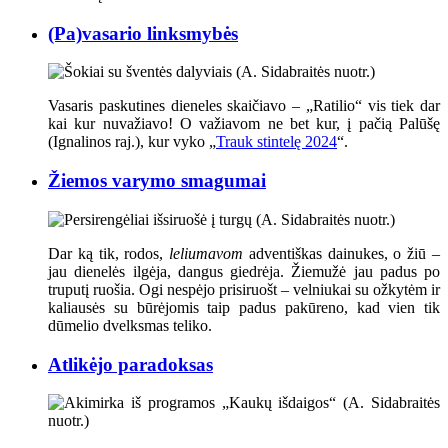
(Pa)vasario linksmybės
Vasaris paskutines dieneles skaičiavo – „Ratilio“ vis tiek dar
kai kur nuvažiavo
! O va
žiavom ne bet kur, į pačią Palūšę
(Ignalinos raj.), kur vyko „
Trauk stintelę 2024
“.
Žiemos varymo smagumai
Dar ką tik, rodos,
leliumavom
adventiškas dainukes, o žiū –
jau dienelės ilgėja, dangus giedrėja. Žiemužė jau padus po
truputį ruošia. Ogi nespėjo prisiruošt – velniukai su ožkytėm ir
kaliausės su būrėjomis taip padus pakūreno, kad vien tik
dūmelio dvelksmas teliko.
Atlikėjo paradoksas