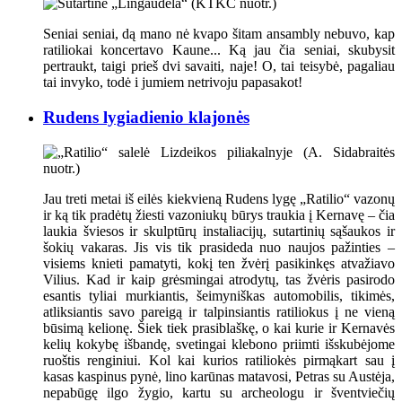
Seniai seniai, dą mano nė kvapo šitam ansambly nebuvo, kap
ratiliokai koncertavo Kaune... Ką jau čia seniai, skubysit
pertraukt, taigi prieš dvi savaiti, naje! O, tai teisybė, pagaliau
tai invyko, todė i jumiem netrivoju papasakot!
Rudens lygiadienio klajonės
Jau treti metai iš eilės kiekvieną Rudens lygę „Ratilio“ vazonų
ir ką tik pradėtų žiesti vazoniukų būrys traukia į Kernavę – čia
laukia šviesos ir skulptūrų instaliacijų, sutartinių sąšaukos ir
šokių vakaras. Jis vis tik prasideda nuo naujos pažinties –
visiems knieti pamatyti, kokį ten žvėrį pasikinkęs atvažiavo
Vilius. Kad ir kaip grėsmingai atrodytų, tas žvėris pasirodo
esantis tyliai murkiantis, šeimyniškas automobilis, tikimės,
atliksiantis savo pareigą ir talpinsiantis ratiliokus į ne vieną
būsimą kelionę. Šiek tiek prasiblaškę, o kai kurie ir Kernavės
kelių kokybę išbandę, svetingai klebono priimti išskubėjome
ruoštis renginiui. Kol kai kurios ratiliokės pirmąkart sau į
kasas kaspinus pynė, lino karūnas matavosi, Petras su Austėja,
nepabūgę ilgo žygio, kartu su archeologu ir šventviečių