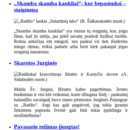
„Skamba skamba kankliai“: kur bepasisuksi –
staigmena
„Skamba skamba kankliai“ yra vienas tų renginių, kur, jeigu
žinai, kad jis artėja, jau prieš savaitę pradedi fiziškai ruoštis.
Reikia anksčiau eiti miegoti, nes paskui vis tiek išsiderins
miego ritmas, reikia pailsėti arba bent kiek pakaupti jėgas
renginių maratonui.
Skarotos Jurginės
Malda Šv. Jurgiui, Birutės kalno pagerbimas, žemės
budinimas ir visi kiti veiksmai, kurie džiugina širdį – paskutinį
balandžio savaitgalį buvo mano pirmosios Jurginės Palangoje
su „Ratilio“. Argi kas gali pagalvoti, jog tokia įprastai
žmonėms paprasta šventė gali būti tokia įspūdinga ir
neužmirštama?
Pavasario režimas įjungtas!