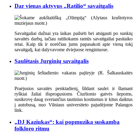
Dar vienas aktyvus „Ratilio“ savaitgalis
Savaitgaliai dažnai yra laikas pailsėti bei atsigauti po sunkių
savaitės darbų, tačiau ratiliokams ramūs savaitgaliai pasitaiko
retai. Kaip tik ir norėčiau jums papasakoti apie vieną tokį
savaitgalį, kai dalyvavome dviejuose renginiuose.
Saulėtasis Jurginių savaitgalis
Praėjusios savaitės penktadienį, šildant saulei ir šlamant
ryškiai žaliai išsprogusioms Čiurlionio gatvės liepoms,
susikrovę daug sveriančius tautinius kostiumus ir kitus daiktus
į autobusą, nuo Vilniaus universiteto pajudėjome Palangos
link.
„DJ Kaziukas“: kai popmuzika suskamba
folkloro ritmu