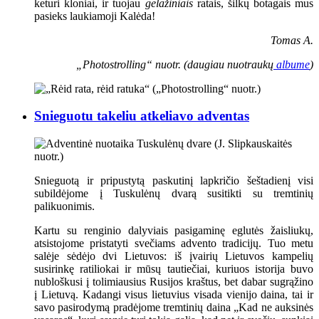
keturi kloniai, ir tuojau
gelažiniais
ratais, šilkų botagais mus
pasieks laukiamoji Kalėda!
Tomas A.
„Photostrolling“ nuotr. (daugiau nuotraukų
albume
)
Snieguotu takeliu atkeliavo adventas
Snieguotą ir pripustytą paskutinį lapkričio šeštadienį visi
subildėjome į Tuskulėnų dvarą susitikti su tremtinių
palikuonimis.
Kartu su renginio dalyviais pasigaminę eglutės žaisliukų,
atsistojome pristatyti svečiams advento tradicijų. Tuo metu
salėje sėdėjo dvi Lietuvos: iš įvairių Lietuvos kampelių
susirinkę ratiliokai ir mūsų tautiečiai, kuriuos istorija buvo
nubloškusi į tolimiausius Rusijos kraštus, bet dabar sugrąžino
į Lietuvą. Kadangi visus lietuvius visada vienijo daina, tai ir
savo pasirodymą pradėjome tremtinių daina „Kad ne auksinės