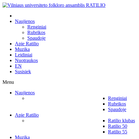
Naujienos
Renginiai
Rubrikos
Spaudoje
Apie Ratilio
Muzika
Leidiniai
Nuotraukos
EN
Susisiek
Menu
Naujienos
Renginiai
Rubrikos
Spaudoje
Apie Ratilio
Ratilio klubas
Ratilio 50
Ratilio 55
Muzika