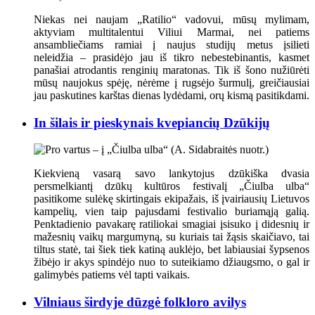
Niekas nei naujam „Ratilio“ vadovui, mūsų mylimam,
aktyviam multitalentui Viliui Marmai, nei patiems
ansambliečiams ramiai į naujus studijų metus įsilieti
neleidžia – prasidėjo jau iš tikro nebestebinantis, kasmet
panašiai atrodantis renginių maratonas. Tik iš šono nužiūrėti
mūsų naujokus spėję, nėrėme į rugsėjo šurmulį, greičiausiai
jau paskutines karštas dienas lydėdami, orų kismą pasitikdami.
In šilais ir pieskynais kvepiancių Dzūkijų
Kiekvieną vasarą savo lankytojus dzūkiška dvasia
persmelkiantį dzūkų kultūros festivalį „Čiulba ulba“
pasitikome sulėkę skirtingais ekipažais, iš įvairiausių Lietuvos
kampelių, vien taip pajusdami festivalio buriamąją galią.
Penktadienio pavakarę ratiliokai smagiai įsisuko į didesnių ir
mažesnių vaikų margumyną, su kuriais tai žąsis skaičiavo, tai
tiltus statė, tai šiek tiek katiną auklėjo, bet labiausiai šypsenos
žibėjo ir akys spindėjo nuo to suteikiamo džiaugsmo, o gal ir
galimybės patiems vėl tapti vaikais.
Vilniaus širdyje dūzgė folkloro avilys