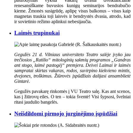
pasirodymas vyksta Vakarų dvasia dvelkiančiame
renesansiškame buvusios kunigų seminarijos bendrabučio
kieme. Žmonės susigrūdę, aplipę visus balkonus – visus kaip
magnetas traukia toji laisvės ir bendrystės dvasia, atrodo, kad
ir sovietinio režimo aplinkui nebesijaučia.
Laimės trupinukai
Gegužės 21 d. Vilniaus universiteto Teatro salėje įvyko jau
trečiosios „Ratilio“ mitologinių sakmių programos „Gandras
ant stogo, laimė pastogėj“ premjera. Deivei Laimai ir laimės
sampratai skirtas vakaras, rodos, suvirpino kiekvieno mintis,
dvejones, troškimus. Žiūrovės įspūdžiais dalijasi ansamblietė
Gintarė.
Gegužės pavakarę rinkomės į VU Teatro salę. Kas ant scenos,
kas į žiūrovų eiles. O ten – tokia šventė! Visi šypsosi, švelniai
ritasi jaudulio bangelės.
Neišdildomi pirmojo jurginėjimo įspūdžiai