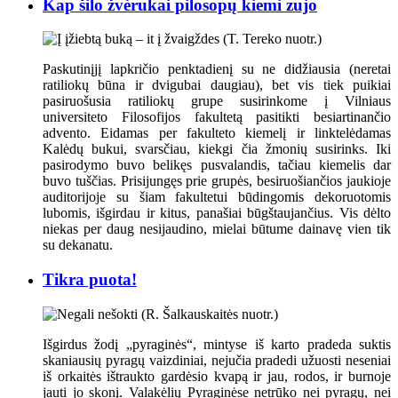
Kap šilo žvėrukai pilosopų kiemi zujo
Paskutinįjį lapkričio penktadienį su ne didžiausia (neretai
ratiliokų būna ir dvigubai daugiau), bet vis tiek puikiai
pasiruošusia ratiliokų grupe susirinkome į Vilniaus
universiteto Filosofijos fakultetą pasitikti besiartinančio
advento. Eidamas per fakulteto kiemelį ir linktelėdamas
Kalėdų bukui, svarsčiau, kiekgi čia žmonių susirinks. Iki
pasirodymo buvo belikęs pusvalandis, tačiau kiemelis dar
buvo tuščias. Prisijungęs prie grupės, besiruošiančios jaukioje
auditorijoje su šiam fakultetui būdingomis dekoruotomis
lubomis, išgirdau ir kitus, panašiai būgštaujančius. Vis dėlto
niekas per daug nesijaudino, mielai būtume dainavę vien tik
su dekanatu.
Tikra puota!
Išgirdus žodį „pyraginės“, mintyse iš karto pradeda suktis
skaniausių pyragų vaizdiniai, nejučia pradedi užuosti neseniai
iš orkaitės ištraukto gardėsio kvapą ir jau, rodos, ir burnoje
jauti jo skonį. Valakėlių Pyraginėse netrūko nei pyragų, nei