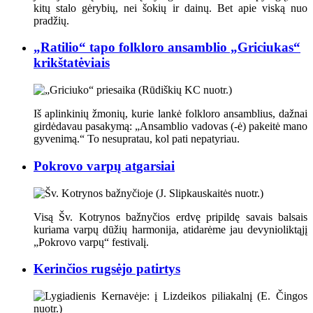
kitų stalo gėrybių, nei šokių ir dainų. Bet apie viską nuo
pradžių.
„Ratilio“ tapo folkloro ansamblio „Griciukas“
krikštatėviais
Iš aplinkinių žmonių, kurie lankė folkloro ansamblius, dažnai
girdėdavau pasakymą: „Ansamblio vadovas (-ė) pakeitė mano
gyvenimą.“ To nesupratau, kol pati nepatyriau.
Pokrovo varpų atgarsiai
Visą Šv. Kotrynos bažnyčios erdvę pripildę savais balsais
kuriama varpų dūžių harmonija, atidarėme jau devynioliktąjį
„Pokrovo varpų“ festivalį.
Kerinčios rugsėjo patirtys