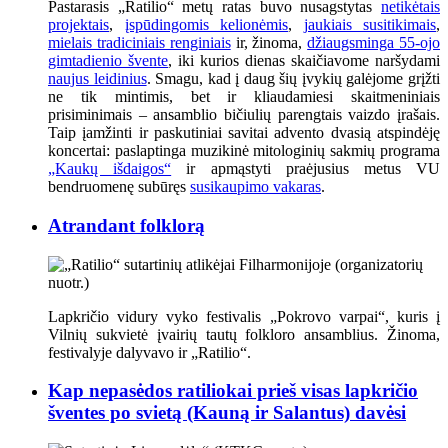
Pastarasis „Ratilio“ metų ratas buvo nusagstytas
netikėtais
projektais
,
įspūdingomis kelionėmis
,
jaukiais susitikimais
,
mielais tradiciniais renginiais
ir, žinoma,
džiaugsminga 55-ojo
gimtadienio švente
, iki kurios dienas skaičiavome naršydami
naujus leidinius
. Smagu, kad į daug šių įvykių galėjome grįžti
ne tik mintimis, bet ir kliaudamiesi skaitmeniniais
prisiminimais – ansamblio bičiulių parengtais vaizdo įrašais.
Taip įamžinti ir paskutiniai savitai advento dvasią atspindėję
koncertai: paslaptinga muzikinė mitologinių sakmių programa
„Kaukų išdaigos“
ir apmąstyti praėjusius metus VU
bendruomenę subūręs
susikaupimo vakaras
.
Atrandant folklorą
Lapkričio vidury vyko festivalis „Pokrovo varpai“, kuris į
Vilnių sukvietė įvairių tautų folkloro ansamblius. Žinoma,
festivalyje dalyvavo ir „Ratilio“.
Kap nepasėdos ratiliokai prieš visas lapkričio
šventes po svietą (Kauną ir Salantus) davėsi