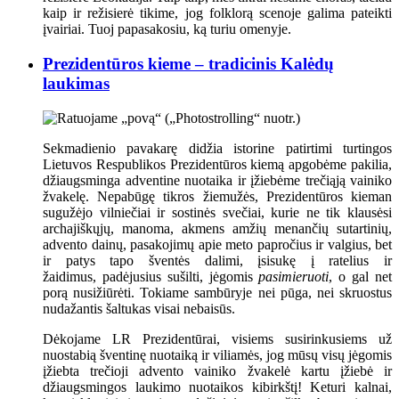
kaip ir režisierė tikime, jog folklorą scenoje galima pateikti
įvairiai. Tuoj papasakosiu, ką turiu omenyje.
Prezidentūros kieme – tradicinis Kalėdų
laukimas
Sekmadienio pavakarę didžia istorine patirtimi turtingos
Lietuvos Respublikos Prezidentūros kiemą apgobėme pakilia,
džiaugsminga adventine nuotaika ir įžiebėme trečiąją vainiko
žvakelę. Nepabūgę tikros žiemužės, Prezidentūros kieman
sugužėjo vilniečiai ir sostinės svečiai, kurie ne tik klausėsi
archajiškųjų, manoma, akmens amžių menančių sutartinių,
advento dainų, pasakojimų apie meto papročius ir valgius, bet
ir patys tapo šventės dalimi, įsisukę į ratelius ir
žaidimus, padėjusius sušilti, jėgomis
pasimieruoti
, o gal net
porą nusižiūrėti. Tokiame sambūryje nei pūga, nei skruostus
nudažantis šaltukas visai nebaisūs.
Dėkojame LR Prezidentūrai, visiems susirinkusiems už
nuostabią šventinę nuotaiką ir viliamės, jog mūsų visų jėgomis
įžiebta trečioji advento vainiko žvakelė kartu įžiebė ir
džiaugsmingos laukimo nuotaikos kibirkštį! Keturi kalnai,