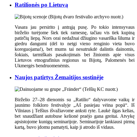
Ratilionės po Lietuvą
Vasara jau persirito į antrąją pusę. Po tokio intensyvaus
birželio turėjome šiek tiek ramesnę, tačiau vis tiek kupiną
patirčių liepą. Nors orai nedažnai džiugino vasariška šiluma ir
giedru dangumi (dėl to netgi vieno renginio vieta buvo
koreguojama!), bet mums tai nesutrukdė dalintis dainomis,
šokiais, tarmiškais pasakojimais bei žiniomis apie visus
Lietuvos etnografinius regionus su Bijotų, Palomenės bei
Ukmergės bendruomenėmis.
Naujos patirtys Žemaitijos sostinėje
Birželio 27–28 dienomis su „Ratilio“ dalyvavome vaikų ir
jaunimo folkloro festivalyje „Aš pasiejau vėina popā“. Iš
Vilniaus į Telšius išvažiavome anksti ryte. Laukė ilgas kelias,
bet snaudžiant autobuse kelionė praėjo gana greitai. Atvykę
apsistojome kunigų seminarijoje. Seminarijoje lankiausi pirmą
kartą, buvo įdomu pamatyti, kaip ji atrodo iš vidaus.