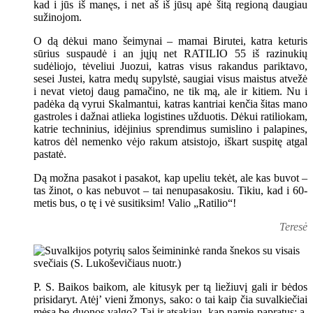
kad i jūs iš manęs, i net aš iš jūsų apė šitą regioną daugiau
sužinojom.
O dą dėkui mano šeimynai – mamai Birutei, katra keturis
sūrius suspaudė i an jųjų net RATILIO 55 iš razinukių
sudėliojo, tėveliui Juozui, katras visus rakandus pariktavo,
sesei Justei, katra medų supylstė, saugiai visus maistus atvežė
i nevat vietoj daug pamačino, ne tik mą, ale ir kitiem. Nu i
padėka dą vyrui Skalmantui, katras kantriai kenčia šitas mano
gastroles i dažnai atlieka logistines užduotis. Dėkui ratiliokam,
katrie techninius, idėjinius sprendimus sumislino i palapines,
katros dėl nemenko vėjo rakum atsistojo, iškart suspitę atgal
pastatė.
Dą možna pasakot i pasakot, kap upeliu tekėt, ale kas buvot –
tas žinot, o kas nebuvot – tai nenupasakosiu. Tikiu, kad i 60-
metis bus, o tę i vė susitiksim! Valio „Ratilio“!
Teresė
P. S. Baikos baikom, ale kitusyk per tą liežiuvį gali ir bėdos
prisidaryt. Atėj’ vieni žmonys, sako: o tai kaip čia suvalkiečiai
mėsą be duonos valgo? Tai ir atsakiau, kap namie papratus: a,