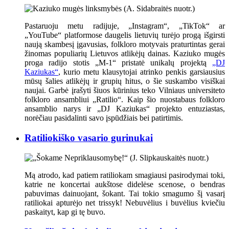
Pastaruoju metu radijuje, „Instagram“, „TikTok“ ar
„YouTube“ platformose daugelis lietuvių turėjo progą išgirsti
naują skambesį įgavusias, folkloro motyvais praturtintas gerai
žinomas populiarių Lietuvos atlikėjų dainas. Kaziuko mugės
proga radijo stotis „M-1“ pristatė unikalų projektą
„DJ
Kaziukas“
, kurio metu klausytojai atrinko penkis garsiausius
mūsų šalies atlikėjų ir grupių hitus, o šie suskambo visiškai
naujai. Garbė įrašyti šiuos kūrinius teko Vilniaus universiteto
folkloro ansambliui „Ratilio“. Kaip šio nuostabaus folkloro
ansamblio narys ir „DJ Kaziukas“ projekto entuziastas,
norėčiau pasidalinti savo įspūdžiais bei patirtimis.
Ratiliokiško vasario gurinukai
Mą atrodo, kad patiem ratiliokam smagiausi pasirodymai toki,
katrie ne koncertai aukštose didelėse scenose, o bendras
pabuvimas dainuojant, šokant. Tai tokio smagumo šį vasarį
ratiliokai apturėjo net trissyk! Nebuvėlius i buvėlius kviečiu
paskaityt, kap gi tę buvo.