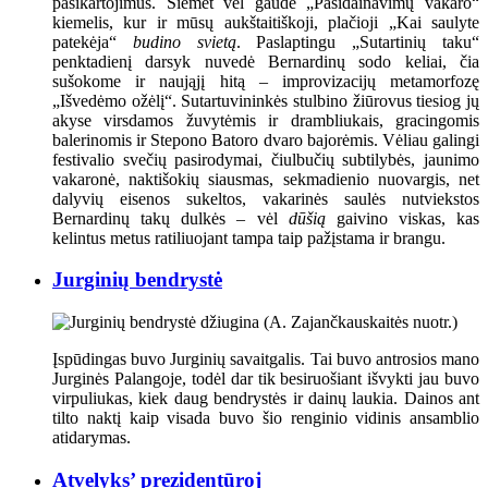
pasikartojimus. Šiemet vėl gaũdė „Pasidainavimų vakaro“
kiemelis, kur ir mūsų aukštaitiškoji, plačioji „Kai saulyte
patekėja“
budino svietą
. Paslaptingu „Sutartinių taku“
penktadienį darsyk nuvedė Bernardinų sodo keliai, čia
sušokome ir naująjį hitą – improvizacijų metamorfozę
„Išvedėmo ožėlį“. Sutartuvininkės stulbino žiūrovus tiesiog jų
akyse virsdamos žuvytėmis ir drambliukais, gracingomis
balerinomis ir Stepono Batoro dvaro bajorėmis. Vėliau galingi
festivalio svečių pasirodymai, čiulbučių subtilybės, jaunimo
vakaronė, naktišokių siausmas, sekmadienio nuovargis, net
dalyvių eisenos sukeltos, vakarinės saulės nutviekstos
Bernardinų takų dulkės – vėl
dūšią
gaivino viskas, kas
kelintus metus ratiliuojant tampa taip pažįstama ir brangu.
Jurginių bendrystė
Įspūdingas buvo Jurginių savaitgalis. Tai buvo antrosios mano
Jurginės Palangoje, todėl dar tik besiruošiant išvykti jau buvo
virpuliukas, kiek daug bendrystės ir dainų laukia. Dainos ant
tilto naktį kaip visada buvo šio renginio vidinis ansamblio
atidarymas.
Atvelyks’ prezidentūroj