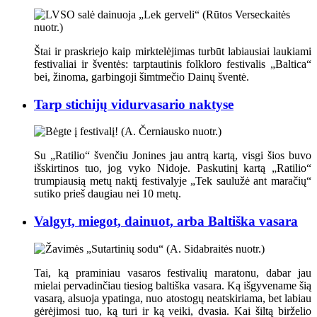
Štai ir praskriejo kaip mirktelėjimas turbūt labiausiai laukiami
festivaliai ir šventės: tarptautinis folkloro festivalis „Baltica“
bei, žinoma, garbingoji šimtmečio Dainų šventė.
Tarp stichijų vidurvasario naktyse
Su „Ratilio“ švenčiu Jonines jau antrą kartą, visgi šios buvo
išskirtinos tuo, jog vyko Nidoje. Paskutinį kartą „Ratilio“
trumpiausią metų naktį festivalyje „Tek saulužė ant maračių“
sutiko prieš daugiau nei 10 metų.
Valgyt, miegot, dainuot, arba Baltiška vasara
Tai, ką praminiau vasaros festivalių maratonu, dabar jau
mielai pervadinčiau tiesiog baltiška vasara. Ką išgyvename šią
vasarą, alsuoja ypatinga, nuo atostogų neatskiriama, bet labiau
gėrėjimosi tuo, ką turi ir ką veiki, dvasia. Kai šiltą birželio