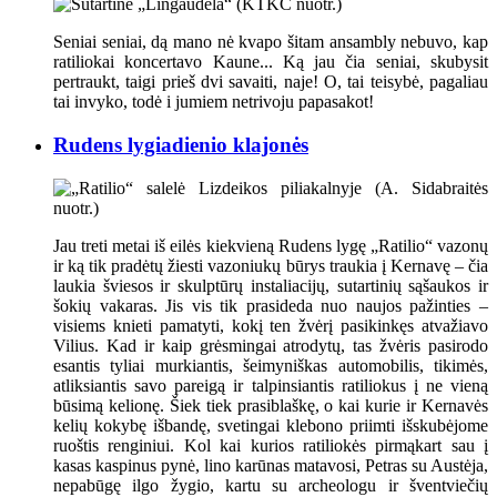
Seniai seniai, dą mano nė kvapo šitam ansambly nebuvo, kap
ratiliokai koncertavo Kaune... Ką jau čia seniai, skubysit
pertraukt, taigi prieš dvi savaiti, naje! O, tai teisybė, pagaliau
tai invyko, todė i jumiem netrivoju papasakot!
Rudens lygiadienio klajonės
Jau treti metai iš eilės kiekvieną Rudens lygę „Ratilio“ vazonų
ir ką tik pradėtų žiesti vazoniukų būrys traukia į Kernavę – čia
laukia šviesos ir skulptūrų instaliacijų, sutartinių sąšaukos ir
šokių vakaras. Jis vis tik prasideda nuo naujos pažinties –
visiems knieti pamatyti, kokį ten žvėrį pasikinkęs atvažiavo
Vilius. Kad ir kaip grėsmingai atrodytų, tas žvėris pasirodo
esantis tyliai murkiantis, šeimyniškas automobilis, tikimės,
atliksiantis savo pareigą ir talpinsiantis ratiliokus į ne vieną
būsimą kelionę. Šiek tiek prasiblaškę, o kai kurie ir Kernavės
kelių kokybę išbandę, svetingai klebono priimti išskubėjome
ruoštis renginiui. Kol kai kurios ratiliokės pirmąkart sau į
kasas kaspinus pynė, lino karūnas matavosi, Petras su Austėja,
nepabūgę ilgo žygio, kartu su archeologu ir šventviečių