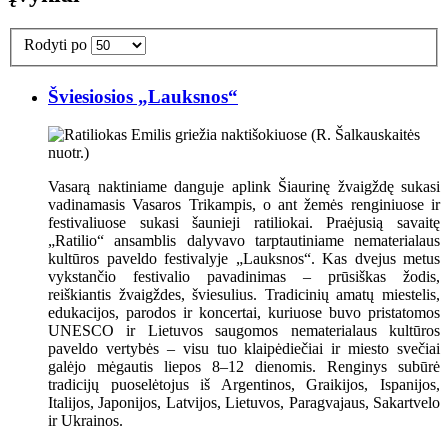
Rodyti po
Šviesiosios „Lauksnos“
Vasarą naktiniame danguje aplink Šiaurinę žvaigždę sukasi
vadinamasis Vasaros Trikampis, o ant žemės renginiuose ir
festivaliuose sukasi šaunieji ratiliokai. Praėjusią savaitę
„Ratilio“ ansamblis dalyvavo tarptautiniame nematerialaus
kultūros paveldo festivalyje „Lauksnos“. Kas dvejus metus
vykstančio festivalio pavadinimas – prūsiškas žodis,
reiškiantis žvaigždes, šviesulius. Tradicinių amatų miestelis,
edukacijos, parodos ir koncertai, kuriuose buvo pristatomos
UNESCO ir Lietuvos saugomos nematerialaus kultūros
paveldo vertybės – visu tuo klaipėdiečiai ir miesto svečiai
galėjo mėgautis liepos 8–12 dienomis. Renginys subūrė
tradicijų puoselėtojus iš Argentinos, Graikijos, Ispanijos,
Italijos, Japonijos, Latvijos, Lietuvos, Paragvajaus, Sakartvelo
ir Ukrainos.