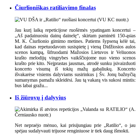
Čiurlioniškas ratiliavimo finalas
Jau kurį laiką repeticijose ruošėmės ypatingam koncertui –
„Aš padainuosiu dainų dainelę“, skirtam paminėti 150-ąsias
M. K. Čiurlionio gimimo metines. Patiems šypseną kėlė tai,
kad dainas repetuodavom susispietę į vieną Didžiosios aulos
scenos kampą, šifruodami Mažosios Lietuvos ir Veliuonos
krašto melodijų vingrybes vaikščiojome nuo vieno scenos
krašto prie kito. Neįprastas jausmas, atrodė sunku įsivaizduoti
koncerto visumą iš tokių mažų gabaliukų. Koncerto
išvakarėse visiems dalyviams susirinkus į Šv. Jonų bažnyčią
sumanymas pamažu skleidėsi. Jau tą vakarą vis sukosi mintis:
bus labai gražu...
Iš žiūrovų į dalyvius
Net nepraėjo mėnuo, kai prisijungiau prie „Ratilio“, o jau
spėjau sudalyvauti trijuose renginiuose ir tiek daug išmokti.