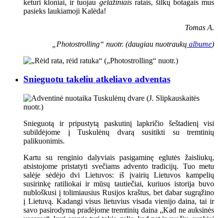
keturi kloniai, ir tuojau
gelažiniais
ratais, šilkų botagais mus
pasieks laukiamoji Kalėda!
Tomas A.
„Photostrolling“ nuotr. (daugiau nuotraukų
albume
)
Snieguotu takeliu atkeliavo adventas
Snieguotą ir pripustytą paskutinį lapkričio šeštadienį visi
subildėjome į Tuskulėnų dvarą susitikti su tremtinių
palikuonimis.
Kartu su renginio dalyviais pasigaminę eglutės žaisliukų,
atsistojome pristatyti svečiams advento tradicijų. Tuo metu
salėje sėdėjo dvi Lietuvos: iš įvairių Lietuvos kampelių
susirinkę ratiliokai ir mūsų tautiečiai, kuriuos istorija buvo
nubloškusi į tolimiausius Rusijos kraštus, bet dabar sugrąžino
į Lietuvą. Kadangi visus lietuvius visada vienijo daina, tai ir
savo pasirodymą pradėjome tremtinių daina „Kad ne auksinės