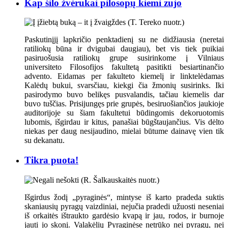
Kap šilo žvėrukai pilosopų kiemi zujo
Paskutinįjį lapkričio penktadienį su ne didžiausia (neretai
ratiliokų būna ir dvigubai daugiau), bet vis tiek puikiai
pasiruošusia ratiliokų grupe susirinkome į Vilniaus
universiteto Filosofijos fakultetą pasitikti besiartinančio
advento. Eidamas per fakulteto kiemelį ir linktelėdamas
Kalėdų bukui, svarsčiau, kiekgi čia žmonių susirinks. Iki
pasirodymo buvo belikęs pusvalandis, tačiau kiemelis dar
buvo tuščias. Prisijungęs prie grupės, besiruošiančios jaukioje
auditorijoje su šiam fakultetui būdingomis dekoruotomis
lubomis, išgirdau ir kitus, panašiai būgštaujančius. Vis dėlto
niekas per daug nesijaudino, mielai būtume dainavę vien tik
su dekanatu.
Tikra puota!
Išgirdus žodį „pyraginės“, mintyse iš karto pradeda suktis
skaniausių pyragų vaizdiniai, nejučia pradedi užuosti neseniai
iš orkaitės ištraukto gardėsio kvapą ir jau, rodos, ir burnoje
jauti jo skonį. Valakėlių Pyraginėse netrūko nei pyragų, nei