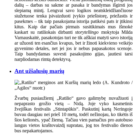
dalių – darbas su sakme ar pasaka ir bandymas išgirsti jos
slepiamą mintį. Lengvai savo logikos neatskleidžiančiuose
siužetuose tenka įsivaizduoti įvykio priešistorę, priežastis ir
pasekmes – tik taip pasakojama istorija patikėsi pats ir įtikinsi
kitus. Kaip dar pačiais pirmais susitikimais mus išmokė
kaskart su ratiliokais dirbanti
storytellingo
mokytoja Milda
Varnauskaitė, pasakotojas turi ne tik aiškiai matyti savo istoriją
ar užuosti ten esančius kvapus, bet ir žinoti kiekvieno veikėjo
gyvenimo detales, net jei jos ir nebus papasakotos scenoje.
Taip bandydamas suvesti pasakojimo gijas, jautiesi tarsi
narpliodamas rimtą detektyvą.
Ant užšalusių marių
Žvarbų pusiaužiemį „Ratilio“ gavo galimybę nuvažiuoti į
nepaprasto grožio vietą – Nidą. Joje vyko kasmetinis
žvejiškas festivalis „Stintapūkis“. Paskutinį kartą Neringoje
buvau daugiau nei prieš 10 metų, todėl nežinojau, ko tikėtis iš
šios kelionės, ypač žiemą. Tačiau vien pamačius pro autobuso
langus vietos kraštovaizdį supratau, jog tos festivalio dienos
bus nepakartojamos.