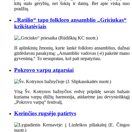
kitų stalo gėrybių, nei šokių ir dainų. Bet apie viską nuo
pradžių.
„Ratilio“ tapo folkloro ansamblio „Griciukas“
krikštatėviais
Iš aplinkinių žmonių, kurie lankė folkloro ansamblius, dažnai
girdėdavau pasakymą: „Ansamblio vadovas (-ė) pakeitė mano
gyvenimą.“ To nesupratau, kol pati nepatyriau.
Pokrovo varpų atgarsiai
Visą Šv. Kotrynos bažnyčios erdvę pripildę savais balsais
kuriama varpų dūžių harmonija, atidarėme jau devynioliktąjį
„Pokrovo varpų“ festivalį.
Kerinčios rugsėjo patirtys