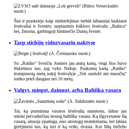
Štai ir praskriejo kaip mirktelėjimas turbūt labiausiai laukiami
festivaliai ir šventės: tarptautinis folkloro festivalis „Baltica“
bei, žinoma, garbingoji šimtmečio Dainų šventė.
Tarp stichijų vidurvasario naktyse
Su „Ratilio“ švenčiu Jonines jau antrą kartą, visgi šios buvo
išskirtinos tuo, jog vyko Nidoje. Paskutinį kartą „Ratilio“
trumpiausią metų naktį festivalyje „Tek saulužė ant maračių“
sutiko prieš daugiau nei 10 metų.
Valgyt, miegot, dainuot, arba Baltiška vasara
Tai, ką praminiau vasaros festivalių maratonu, dabar jau
mielai pervadinčiau tiesiog baltiška vasara. Ką išgyvename šią
vasarą, alsuoja ypatinga, nuo atostogų neatskiriama, bet labiau
gėrėjimosi tuo, ką turi ir ką veiki, dvasia. Kai šiltą birželio