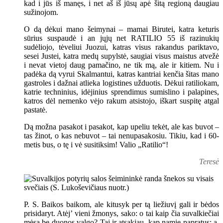
kad i jūs iš manęs, i net aš iš jūsų apė šitą regioną daugiau
sužinojom.
O dą dėkui mano šeimynai – mamai Birutei, katra keturis
sūrius suspaudė i an jųjų net RATILIO 55 iš razinukių
sudėliojo, tėveliui Juozui, katras visus rakandus pariktavo,
sesei Justei, katra medų supylstė, saugiai visus maistus atvežė
i nevat vietoj daug pamačino, ne tik mą, ale ir kitiem. Nu i
padėka dą vyrui Skalmantui, katras kantriai kenčia šitas mano
gastroles i dažnai atlieka logistines užduotis. Dėkui ratiliokam,
katrie techninius, idėjinius sprendimus sumislino i palapines,
katros dėl nemenko vėjo rakum atsistojo, iškart suspitę atgal
pastatė.
Dą možna pasakot i pasakot, kap upeliu tekėt, ale kas buvot –
tas žinot, o kas nebuvot – tai nenupasakosiu. Tikiu, kad i 60-
metis bus, o tę i vė susitiksim! Valio „Ratilio“!
Teresė
P. S. Baikos baikom, ale kitusyk per tą liežiuvį gali ir bėdos
prisidaryt. Atėj’ vieni žmonys, sako: o tai kaip čia suvalkiečiai
mėsą be duonos valgo? Tai ir atsakiau, kap namie papratus: a,