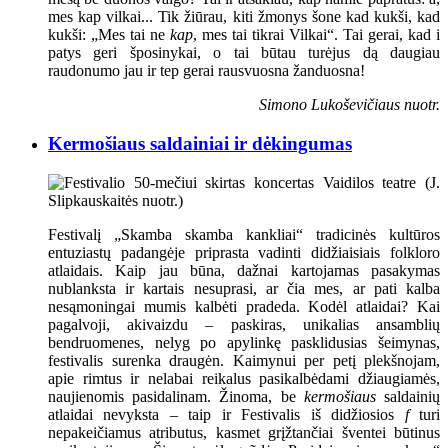
mes kap vilkai... Tik žiūrau, kiti žmonys šone kad kukši, kad
kukši: „Mes tai ne
kap
, mes tai tikrai Vilkai“. Tai gerai, kad i
patys geri šposinykai, o tai būtau turėjus dą daugiau
raudonumo jau ir tep gerai rausvuosna žanduosna!
Simono Lukoševičiaus nuotr.
Kermošiaus saldainiai ir dėkingumas
Festivalį „Skamba skamba kankliai“ tradicinės kultūros
entuziastų padangėje priprasta vadinti didžiaisiais folkloro
atlaidais. Kaip jau būna, dažnai kartojamas pasakymas
nublanksta ir kartais nesuprasi, ar čia mes, ar pati kalba
nesąmoningai mumis kalbėti pradeda. Kodėl atlaidai? Kai
pagalvoji, akivaizdu – paskiras, unikalias ansamblių
bendruomenes, nelyg po apylinkę pasklidusias šeimynas,
festivalis surenka draugėn. Kaimynui per petį plekšnojam,
apie rimtus ir nelabai reikalus pasikalbėdami džiaugiamės,
naujienomis pasidalinam. Žinoma, be
kermošiaus
saldainių
atlaidai nevyksta – taip ir Festivalis iš didžiosios
f
turi
nepakeičiamus atributus, kasmet grįžtančiai šventei būtinus