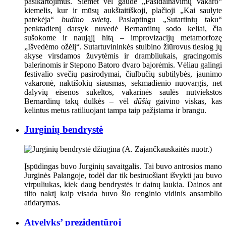
pasikartojimus. Šiemet vėl gaũdė „Pasidainavimų vakaro“
kiemelis, kur ir mūsų aukštaitiškoji, plačioji „Kai saulyte
patekėja“
budino svietą
. Paslaptingu „Sutartinių taku“
penktadienį darsyk nuvedė Bernardinų sodo keliai, čia
sušokome ir naująjį hitą – improvizacijų metamorfozę
„Išvedėmo ožėlį“. Sutartuvininkės stulbino žiūrovus tiesiog jų
akyse virsdamos žuvytėmis ir drambliukais, gracingomis
balerinomis ir Stepono Batoro dvaro bajorėmis. Vėliau galingi
festivalio svečių pasirodymai, čiulbučių subtilybės, jaunimo
vakaronė, naktišokių siausmas, sekmadienio nuovargis, net
dalyvių eisenos sukeltos, vakarinės saulės nutviekstos
Bernardinų takų dulkės – vėl
dūšią
gaivino viskas, kas
kelintus metus ratiliuojant tampa taip pažįstama ir brangu.
Jurginių bendrystė
Įspūdingas buvo Jurginių savaitgalis. Tai buvo antrosios mano
Jurginės Palangoje, todėl dar tik besiruošiant išvykti jau buvo
virpuliukas, kiek daug bendrystės ir dainų laukia. Dainos ant
tilto naktį kaip visada buvo šio renginio vidinis ansamblio
atidarymas.
Atvelyks’ prezidentūroj