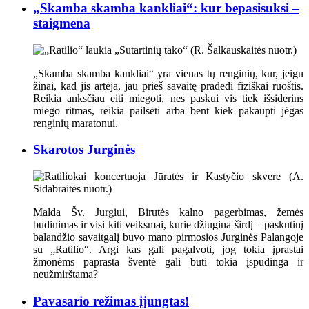
„Skamba skamba kankliai“: kur bepasisuksi –
staigmena
„Skamba skamba kankliai“ yra vienas tų renginių, kur, jeigu
žinai, kad jis artėja, jau prieš savaitę pradedi fiziškai ruoštis.
Reikia anksčiau eiti miegoti, nes paskui vis tiek išsiderins
miego ritmas, reikia pailsėti arba bent kiek pakaupti jėgas
renginių maratonui.
Skarotos Jurginės
Malda Šv. Jurgiui, Birutės kalno pagerbimas, žemės
budinimas ir visi kiti veiksmai, kurie džiugina širdį – paskutinį
balandžio savaitgalį buvo mano pirmosios Jurginės Palangoje
su „Ratilio“. Argi kas gali pagalvoti, jog tokia įprastai
žmonėms paprasta šventė gali būti tokia įspūdinga ir
neužmirštama?
Pavasario režimas įjungtas!