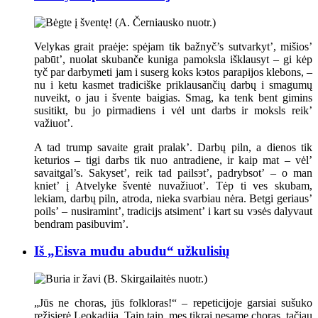
Velykas grait praėje: spėjam tik bažnyč’s sutvarkyt’, mišios’
pabūt’, nuolat skubanče kuniga pamoksla išklausyt – gi kėp
tyč par darbymeti jam i suserg koks kэtos parapijos klebons, –
nu i ketu kasmet tradiciške priklausančių darbų i smagumų
nuveikt, o jau i švente baigias. Smag, ka tenk bent gimins
susitikt, bu jo pirmadiens i vėl unt darbs ir moksls reik’
važiuot’.
A tad trump savaite grait pralak’. Darbų piln, a dienos tik
keturios – tigi darbs tik nuo antradiene, ir kaip mat – vėl’
savaitgal’s. Sakyset’, reik tad pailsэt’, padrybsot’ – o man
kniet’ į Atvelyke šventė nuvažiuot’. Tėp ti ves skubam,
lekiam, darbų piln, atroda, nieka svarbiau nėra. Betgi geriaus’
poils’ – nusiramint’, tradicijs atsiment’ i kart su vэsės dalyvaut
bendram pasibuvim’.
Iš „Eisva mudu abudu“ užkulisių
„Jūs ne choras, jūs folkloras!“ – repeticijoje garsiai sušuko
režisierė Leokadija. Taip taip, mes tikrai nesame choras, tačiau