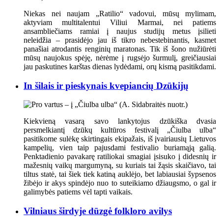
Niekas nei naujam „Ratilio“ vadovui, mūsų mylimam,
aktyviam multitalentui Viliui Marmai, nei patiems
ansambliečiams ramiai į naujus studijų metus įsilieti
neleidžia – prasidėjo jau iš tikro nebestebinantis, kasmet
panašiai atrodantis renginių maratonas. Tik iš šono nužiūrėti
mūsų naujokus spėję, nėrėme į rugsėjo šurmulį, greičiausiai
jau paskutines karštas dienas lydėdami, orų kismą pasitikdami.
In šilais ir pieskynais kvepiancių Dzūkijų
Kiekvieną vasarą savo lankytojus dzūkiška dvasia
persmelkiantį dzūkų kultūros festivalį „Čiulba ulba“
pasitikome sulėkę skirtingais ekipažais, iš įvairiausių Lietuvos
kampelių, vien taip pajusdami festivalio buriamąją galią.
Penktadienio pavakarę ratiliokai smagiai įsisuko į didesnių ir
mažesnių vaikų margumyną, su kuriais tai žąsis skaičiavo, tai
tiltus statė, tai šiek tiek katiną auklėjo, bet labiausiai šypsenos
žibėjo ir akys spindėjo nuo to suteikiamo džiaugsmo, o gal ir
galimybės patiems vėl tapti vaikais.
Vilniaus širdyje dūzgė folkloro avilys