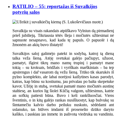
RATILIO – 55: reportažas iš Suvalkijos
potyrių salos
Suvalkija su visais rakandais atpūškavo Vylniun dą pirmadienį
prieš jubiliejų. Tikriausia tėtės šleja i močiutės užtiesimai nė
sapnuote nesapnavo, kad kada tę papuls. O papuolė i dą
žmonėm an akių buvo išstatyti!
Suvalkijos saloj galimėjo patekt in sodybą, katroj tą dieną
talka veža šieną. Atėję svetukai galėjo pačiupyt, užuost,
pamatyt, išgirst tikrų mano namų trupinį i pamatyt mane
tokią – su kroksais, bridžais i vyriškais marškiniais – ba tep
apsirengus i dar̃ vasarom dą vežu šieną. Trūko tik skarukės iš
pylno komplekto, ale labai norėjosi kaišytines kasas parodyt,
katras, kap būnu su kostiumu, jau privalau po balta skepetuke
kavot. Užėję in stubą, svetukai pamatė mano močiutės austinę
staltiesę, an kurios lig šiolei Kūčią valgom, užtiesimus, katrie
an sofkių patiesti būna. Buvo i keli rankšluosčiai. Viens
šventinis, o in kitą galėjo rankas nusišluostyt, kap bulvukę su
šimtamečiu kalvio darbo peiluku nuskuto, sėdėdami ant
uslanuko, tas būlves imdami iš prosenelio dzūko daryto
kašiko, i paskiau jas inmetę in palivotą viedruką su vandiniu.