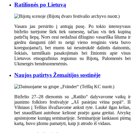
Ratilionės po Lietuvą
Vasara jau persirito į antrąją pusę. Po tokio intensyvaus
birželio turėjome šiek tiek ramesnę, tačiau vis tiek kupiną
patirčių liepą. Nors orai nedažnai džiugino vasariška šiluma ir
giedru dangumi (dėl to netgi vieno renginio vieta buvo
koreguojama!), bet mums tai nesutrukdė dalintis dainomis,
šokiais, tarmiškais pasakojimais bei žiniomis apie visus
Lietuvos etnografinius regionus su Bijotų, Palomenės bei
Ukmergės bendruomenėmis.
Naujos patirtys Žemaitijos sostinėje
Birželio 27–28 dienomis su „Ratilio“ dalyvavome vaikų ir
jaunimo folkloro festivalyje „Aš pasiejau vėina popā“. Iš
Vilniaus į Telšius išvažiavome anksti ryte. Laukė ilgas kelias,
bet snaudžiant autobuse kelionė praėjo gana greitai. Atvykę
apsistojome kunigų seminarijoje. Seminarijoje lankiausi pirmą
kartą, buvo įdomu pamatyti, kaip ji atrodo iš vidaus.