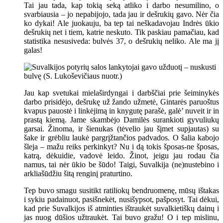
Tai jau tada, kap tokią seką atliko i darbo nesumilino, o
svarbiausia – jo nepabijojo, tada jau ir dešrukių gavo. Nėr čia
ko dykai! Ale juokauju, ba tep tai neškadavojau Indrės ūkio
dešrukių net i tiem, katrie neskuto. Tik paskiau pamačiau, kad
statistika nesusiveda: bulvės 37, o dešrukių neliko. Ale ma jį
galas!
Jau kap svetukai mielaširdyngai i darbščiai prie šeiminykės
darbo prisidėjo, dešrukę už žando užmetė, Gintarės paruoštus
kvapus pauostė i linkėjimą in knygutę parašė, galė’ nuveit ir in
prastą kiemą. Jame skambėjo Damilės surankioti gyvuliukų
garsai. Žinoma, ir šienukas (tėvelio jau šįmet supjautas) su
šake ir grėbliu laukė pargrįžtančios padvados. O šalia kabojo
šleja – mažu reiks perkinkyt? Nu i dą tokis šposas-ne šposas,
katrą, dėkuidie, vadovė leido. Žinot, jeigu jau rodau čia
namus, tai nėr ūkio be šūdo! Taigi, Suvalkija (ne)nustebino i
arkliašūdžiu šitą renginį praturtino.
Tep buvo smagu susitikt ratiliokų bendruomenę, mūsų ištakas
i sykiu padainuot, pasišnekėt, nusišypsot, pašposyt. Tai dėkui,
kad prie Suvalkijos iš atminties ištraukėt suvalkietiškų dainų i
jas nuog dūšios užtraukėt. Tai buvo gražu! O i tep mislinu,