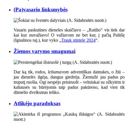
(Pa)vasario linksmybės
Vasaris paskutines dieneles skaičiavo – „Ratilio“ vis tiek dar
kai kur nuvažiavo
! O va
žiavom ne bet kur, į pačią Palūšę
(Ignalinos raj.), kur vyko „
Trauk stintelę 2024
“.
Žiemos varymo smagumai
Dar ką tik, rodos,
leliumavom
adventiškas dainukes, o žiū –
jau dienelės ilgėja, dangus giedrėja. Žiemužė jau padus po
truputį ruošia. Ogi nespėjo prisiruošt – velniukai su ožkytėm ir
kaliausės su būrėjomis taip padus pakūreno, kad vien tik
dūmelio dvelksmas teliko.
Atlikėjo paradoksas