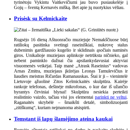
tyrinėtoju Vykintu Vaitkevičiumi jau buvo pusiaukelėje į
Gojų – šventą Kernavės mišką. Bet apie jų nuotykius vėliau.
Prisėsk su Kelmickaite
Rugsėjo 16 dieną Aštuonračio muziejuje Nemakščiuose būrį
ratiliokų pasitinka svetingi raseiniškiai, nukrovę stalus
dubenimis gardžiausio kugelio ir sklidinais ąsočiais naminės
giros. Unikalioje muziejaus aplinkoje netrūksta ničnieko, gal
nebent paminklo dažnai čia apsilankydavusiai aktyviai
visuomenės veikėjai. Taip manė „Atrask Raseinius“ vadovas
Arnas Zmitra, muziejaus įkūrėjas Leonas Tamulevičius ir
liaudies meistras Ričardas Ramanauskas.
Štai ir ji – vienintelė
Lietuvoje ąžuolinė Zitos Kelmickaitės skulptūra. Kairėje
rankoje telefonas, dešinėje mikrofonas, o kur dar iš užančio
byrantys čirviniai blynai! Skulptūra nesiekia perteikti
realistinio vaizdo, tačiau visi jos elementai
parinkti ne veltui
.
Raganaitės skrybėlė – šmaikšti detalė, simbolizuojanti
„zitiškumą“, kuriam neįmanoma atsispirti.
Temstant iš lapų šlamėjimo ateina kaukai
Rugsėjo aštuntąją ratiliokai po darbų ir paskaitų skubėjo į