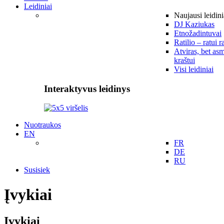
Leidiniai
Naujausi leidini
DJ Kaziukas
Etnožadintuvai
Ratilio – ratui r
Atviras, bet asm
kraštui
Visi leidiniai
Interaktyvus leidinys
Nuotraukos
EN
FR
DE
RU
Susisiek
Įvykiai
Įvykiai