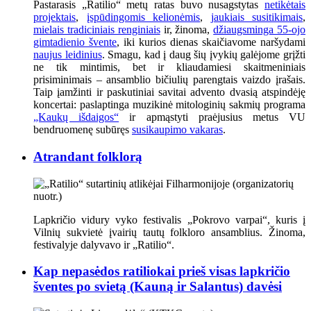
Pastarasis „Ratilio“ metų ratas buvo nusagstytas
netikėtais
projektais
,
įspūdingomis kelionėmis
,
jaukiais susitikimais
,
mielais tradiciniais renginiais
ir, žinoma,
džiaugsminga 55-ojo
gimtadienio švente
, iki kurios dienas skaičiavome naršydami
naujus leidinius
. Smagu, kad į daug šių įvykių galėjome grįžti
ne tik mintimis, bet ir kliaudamiesi skaitmeniniais
prisiminimais – ansamblio bičiulių parengtais vaizdo įrašais.
Taip įamžinti ir paskutiniai savitai advento dvasią atspindėję
koncertai: paslaptinga muzikinė mitologinių sakmių programa
„Kaukų išdaigos“
ir apmąstyti praėjusius metus VU
bendruomenę subūręs
susikaupimo vakaras
.
Atrandant folklorą
Lapkričio vidury vyko festivalis „Pokrovo varpai“, kuris į
Vilnių sukvietė įvairių tautų folkloro ansamblius. Žinoma,
festivalyje dalyvavo ir „Ratilio“.
Kap nepasėdos ratiliokai prieš visas lapkričio
šventes po svietą (Kauną ir Salantus) davėsi