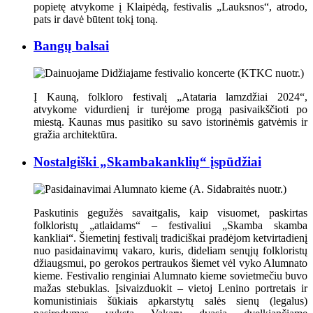
popietę atvykome į Klaipėdą, festivalis „Lauksnos“, atrodo,
pats ir davė būtent tokį toną.
Bangų balsai
Į Kauną, folkloro festivalį „Atataria lamzdžiai 2024“,
atvykome vidurdienį ir turėjome progą pasivaikščioti po
miestą. Kaunas mus pasitiko su savo istorinėmis gatvėmis ir
gražia architektūra.
Nostalgiški „Skambakanklių“ įspūdžiai
Paskutinis gegužės savaitgalis, kaip visuomet, paskirtas
folkloristų „atlaidams“ – festivaliui „Skamba skamba
kankliai“. Šiemetinį festivalį tradiciškai pradėjom ketvirtadienį
nuo pasidainavimų vakaro, kuris, dideliam senųjų folkloristų
džiaugsmui, po gerokos pertraukos šiemet vėl vyko Alumnato
kieme. Festivalio renginiai Alumnato kieme sovietmečiu buvo
mažas stebuklas. Įsivaizduokit – vietoj Lenino portretais ir
komunistiniais šūkiais apkarstytų salės sienų (legalus)