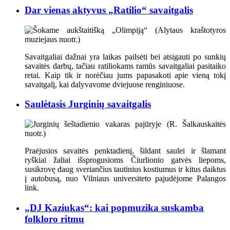
Dar vienas aktyvus „Ratilio“ savaitgalis
Savaitgaliai dažnai yra laikas pailsėti bei atsigauti po sunkių
savaitės darbų, tačiau ratiliokams ramūs savaitgaliai pasitaiko
retai. Kaip tik ir norėčiau jums papasakoti apie vieną tokį
savaitgalį, kai dalyvavome dviejuose renginiuose.
Saulėtasis Jurginių savaitgalis
Praėjusios savaitės penktadienį, šildant saulei ir šlamant
ryškiai žaliai išsprogusioms Čiurlionio gatvės liepoms,
susikrovę daug sveriančius tautinius kostiumus ir kitus daiktus
į autobusą, nuo Vilniaus universiteto pajudėjome Palangos
link.
„DJ Kaziukas“: kai popmuzika suskamba
folkloro ritmu