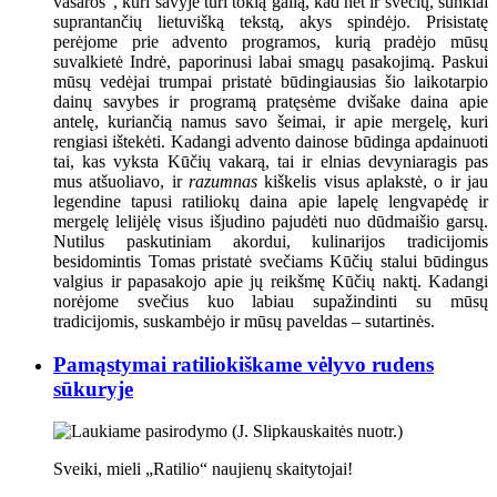
vasaros“, kuri savyje turi tokią galią, kad net ir svečių, sunkiai
suprantančių lietuvišką tekstą, akys spindėjo. Prisistatę
perėjome prie advento programos, kurią pradėjo mūsų
suvalkietė Indrė, paporinusi labai smagų pasakojimą. Paskui
mūsų vedėjai trumpai pristatė būdingiausias šio laikotarpio
dainų savybes ir programą pratęsėme dvišake daina apie
antelę, kuriančią namus savo šeimai, ir apie mergelę, kuri
rengiasi ištekėti. Kadangi advento dainose būdinga apdainuoti
tai, kas vyksta Kūčių vakarą, tai ir elnias devyniaragis pas
mus atšuoliavo, ir
razumnas
kiškelis visus aplakstė, o ir jau
legendine tapusi ratiliokų daina apie lapelę lengvapėdę ir
mergelę lelijėlę visus išjudino pajudėti nuo dūdmaišio garsų.
Nutilus paskutiniam akordui, kulinarijos tradicijomis
besidomintis Tomas pristatė svečiams Kūčių stalui būdingus
valgius ir papasakojo apie jų reikšmę Kūčių naktį. Kadangi
norėjome svečius kuo labiau supažindinti su mūsų
tradicijomis, suskambėjo ir mūsų paveldas – sutartinės.
Pamąstymai ratiliokiškame vėlyvo rudens
sūkuryje
Sveiki, mieli „Ratilio“ naujienų skaitytojai!