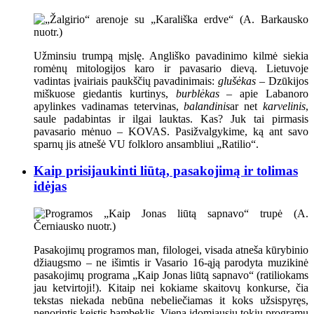
Užminsiu trumpą mįslę. Angliško pavadinimo kilmė siekia
romėnų mitologijos karo ir pavasario dievą. Lietuvoje
vadintas įvairiais paukščių pavadinimais:
glušėkas
– Dzūkijos
miškuose giedantis kurtinys,
burblėkas
– apie Labanoro
apylinkes vadinamas tetervinas,
balandinis
ar net
karvelinis
,
saule padabintas ir ilgai lauktas. Kas? Juk tai pirmasis
pavasario mėnuo – KOVAS. Pasižvalgykime, ką ant savo
sparnų jis atnešė VU folkloro ansambliui „Ratilio“.
Kaip prisijaukinti liūtą, pasakojimą ir tolimas
idėjas
Pasakojimų programos man, filologei, visada atneša kūrybinio
džiaugsmo – ne išimtis ir Vasario 16-ąją parodyta muzikinė
pasakojimų programa „Kaip Jonas liūtą sapnavo“ (ratiliokams
jau ketvirtoji!). Kitaip nei kokiame skaitovų konkurse, čia
tekstas niekada nebūna nebeliečiamas it koks užsispyręs,
nenorintis keistis bambeklis. Viena įdomiausių tokių programų