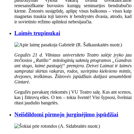
pasirodymas vyksta Vakarų dvasia dvelkiančiame
renesansiškame buvusios kunigų seminarijos bendrabučio
kieme. Žmonės susigrūdę, aplipę visus balkonus – visus kaip
magnetas traukia toji laisvės ir bendrystės dvasia, atrodo, kad
ir sovietinio režimo aplinkui nebesijaučia.
Laimės trupinukai
Gegužės 21 d. Vilniaus universiteto Teatro salėje įvyko jau
trečiosios „Ratilio“ mitologinių sakmių programos „Gandras
ant stogo, laimė pastogėj“ premjera. Deivei Laimai ir laimės
sampratai skirtas vakaras, rodos, suvirpino kiekvieno mintis,
dvejones, troškimus. Žiūrovės įspūdžiais dalijasi ansamblietė
Gintarė.
Gegužės pavakarę rinkomės į VU Teatro salę. Kas ant scenos,
kas į žiūrovų eiles. O ten – tokia šventė! Visi šypsosi, švelniai
ritasi jaudulio bangelės.
Neišdildomi pirmojo jurginėjimo įspūdžiai