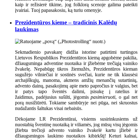
kaip ir režisierė tikime, jog folklorą scenoje galima pateikti
įvairiai. Tuoj papasakosiu, ką turiu omenyje.
Prezidentūros kieme – tradicinis Kalėdų
laukimas
Sekmadienio pavakarę didžia istorine patirtimi turtingos
Lietuvos Respublikos Prezidentūros kiemą apgobėme pakilia,
džiaugsminga adventine nuotaika ir įžiebėme trečiąją vainiko
žvakelę. Nepabūgę tikros žiemužės, Prezidentūros kieman
sugužėjo vilniečiai ir sostinės svečiai, kurie ne tik klausėsi
archajiškųjų, manoma, akmens amžių menančių sutartinių,
advento dainų, pasakojimų apie meto papročius ir valgius, bet
ir patys tapo šventės dalimi, įsisukę į ratelius ir
žaidimus, padėjusius sušilti, jėgomis
pasimieruoti
, o gal net
porą nusižiūrėti. Tokiame sambūryje nei pūga, nei skruostus
nudažantis šaltukas visai nebaisūs.
Dėkojame LR Prezidentūrai, visiems susirinkusiems už
nuostabią šventinę nuotaiką ir viliamės, jog mūsų visų jėgomis
įžiebta trečioji advento vainiko žvakelė kartu įžiebė ir
džiaugsmingos laukimo nuotaikos kibirkštį! Keturi kalnai,