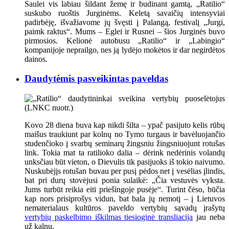
Saulei vis labiau šildant žemę ir budinant gamtą, „Ratilio“
suskubo ruoštis Jurginėms. Keletą savaičių intensyviai
padirbėję, išvažiavome jų švęsti į Palangą, festivalį „Jurgi,
paimk raktus“. Mums – Eglei ir Rusnei – šios Jurginės buvo
pirmosios. Kelionė autobusu „Ratilio“ ir „Labingio“
kompanijoje neprailgo, nes ją lydėjo mokėtos ir dar negirdėtos
dainos.
Daudytėmis pasveikintas paveldas
Kovo 28 diena buva kap nikdi šilta – ypač pasijuto kelis rūbų
maišus traukiunt par kolnų no Tymo turgaus ir bavėluojančio
studenčioko į svarbų seminarų žingsniu žingsniuojunt rotušas
link. Tokia mat ta ratilioko dalia – dėrink nedėrinis volandų
unksčiau būt vieton, o Dievulis tik pasijuoks iš tokio naivumo.
Nuskubėjįs rotušan buvau per pusį pėdos net į vesėlias įlindis,
bat pri durų stovėjusi ponia sulaikė: „Čia vestuvės vyksta.
Jums turbūt reikia eiti priešingoje pusėje“. Turint čėso, būčia
kap nors prisiprošys vidun, bat bala jų nemotį – į Lietuvos
nematerialaus kultūros paveldo vertybių sąvadų įrašytų
vertybių paskelbimo iškilmas tiesioginė transliacija
jau neba
už kalnų.