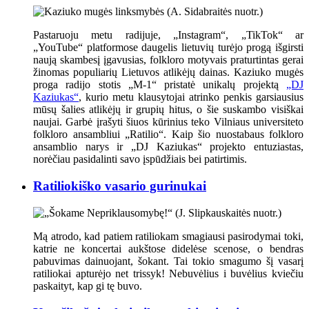
Pastaruoju metu radijuje, „Instagram“, „TikTok“ ar
„YouTube“ platformose daugelis lietuvių turėjo progą išgirsti
naują skambesį įgavusias, folkloro motyvais praturtintas gerai
žinomas populiarių Lietuvos atlikėjų dainas. Kaziuko mugės
proga radijo stotis „M-1“ pristatė unikalų projektą
„DJ
Kaziukas“
, kurio metu klausytojai atrinko penkis garsiausius
mūsų šalies atlikėjų ir grupių hitus, o šie suskambo visiškai
naujai. Garbė įrašyti šiuos kūrinius teko Vilniaus universiteto
folkloro ansambliui „Ratilio“. Kaip šio nuostabaus folkloro
ansamblio narys ir „DJ Kaziukas“ projekto entuziastas,
norėčiau pasidalinti savo įspūdžiais bei patirtimis.
Ratiliokiško vasario gurinukai
Mą atrodo, kad patiem ratiliokam smagiausi pasirodymai toki,
katrie ne koncertai aukštose didelėse scenose, o bendras
pabuvimas dainuojant, šokant. Tai tokio smagumo šį vasarį
ratiliokai apturėjo net trissyk! Nebuvėlius i buvėlius kviečiu
paskaityt, kap gi tę buvo.