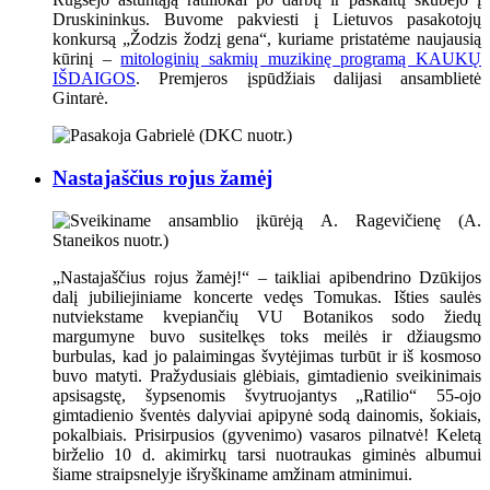
Druskininkus. Buvome pakviesti į Lietuvos pasakotojų
konkursą „Žodzis žodzį gena“, kuriame pristatėme naujausią
kūrinį –
mitologinių sakmių muzikinę programą KAUKŲ
IŠDAIGOS
. Premjeros įspūdžiais dalijasi ansamblietė
Gintarė.
Nastajaščius rojus žamėj
„Nastajaščius rojus žamėj!“ – taikliai apibendrino Dzūkijos
dalį jubiliejiniame koncerte vedęs Tomukas. Išties saulės
nutviekstame kvepiančių VU Botanikos sodo žiedų
margumyne buvo susitelkęs toks meilės ir džiaugsmo
burbulas, kad jo palaimingas švytėjimas turbūt ir iš kosmoso
buvo matyti. Pražydusiais glėbiais, gimtadienio sveikinimais
apsisagstę, šypsenomis švytruojantys „Ratilio“ 55-ojo
gimtadienio šventės dalyviai apipynė sodą dainomis, šokiais,
pokalbiais. Prisirpusios (gyvenimo) vasaros pilnatvė! Keletą
birželio 10 d. akimirkų tarsi nuotraukas giminės albumui
šiame straipsnelyje išryškiname amžinam atminimui.