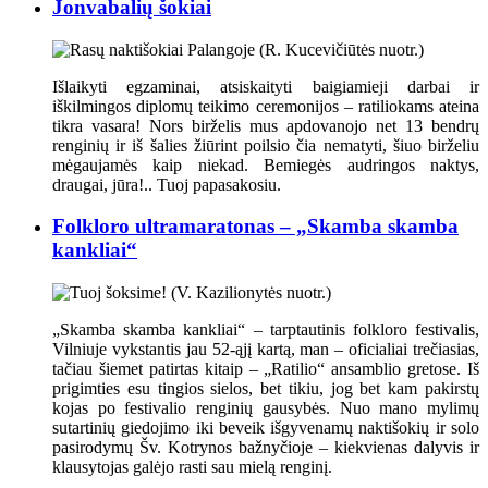
Jonvabalių šokiai
Išlaikyti egzaminai, atsiskaityti baigiamieji darbai ir
iškilmingos diplomų teikimo ceremonijos – ratiliokams ateina
tikra vasara! Nors birželis mus apdovanojo net 13 bendrų
renginių ir iš šalies žiūrint poilsio čia nematyti, šiuo birželiu
mėgaujamės kaip niekad. Bemiegės audringos naktys,
draugai, jūra!.. Tuoj papasakosiu.
Folkloro ultramaratonas – „Skamba skamba
kankliai“
„Skamba skamba kankliai“ – tarptautinis folkloro festivalis,
Vilniuje vykstantis jau 52-ąjį kartą, man – oficialiai trečiasias,
tačiau šiemet patirtas kitaip – „Ratilio“ ansamblio gretose. Iš
prigimties esu tingios sielos, bet tikiu, jog bet kam pakirstų
kojas po festivalio renginių gausybės. Nuo mano mylimų
sutartinių giedojimo iki beveik išgyvenamų naktišokių ir solo
pasirodymų Šv. Kotrynos bažnyčioje – kiekvienas dalyvis ir
klausytojas galėjo rasti sau mielą renginį.