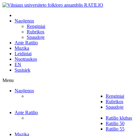
Naujienos
Renginiai
Rubrikos
Spaudoje
Apie Ratilio
Muzika
Leidiniai
Nuotraukos
EN
Susisiek
Menu
Naujienos
Renginiai
Rubrikos
Spaudoje
Apie Ratilio
Ratilio klubas
Ratilio 50
Ratilio 55
Muzika