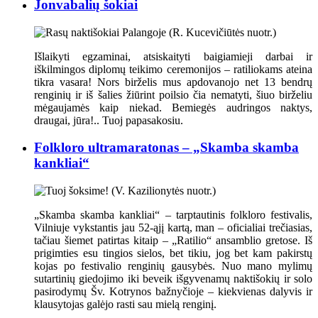
Jonvabalių šokiai
Išlaikyti egzaminai, atsiskaityti baigiamieji darbai ir
iškilmingos diplomų teikimo ceremonijos – ratiliokams ateina
tikra vasara! Nors birželis mus apdovanojo net 13 bendrų
renginių ir iš šalies žiūrint poilsio čia nematyti, šiuo birželiu
mėgaujamės kaip niekad. Bemiegės audringos naktys,
draugai, jūra!.. Tuoj papasakosiu.
Folkloro ultramaratonas – „Skamba skamba
kankliai“
„Skamba skamba kankliai“ – tarptautinis folkloro festivalis,
Vilniuje vykstantis jau 52-ąjį kartą, man – oficialiai trečiasias,
tačiau šiemet patirtas kitaip – „Ratilio“ ansamblio gretose. Iš
prigimties esu tingios sielos, bet tikiu, jog bet kam pakirstų
kojas po festivalio renginių gausybės. Nuo mano mylimų
sutartinių giedojimo iki beveik išgyvenamų naktišokių ir solo
pasirodymų Šv. Kotrynos bažnyčioje – kiekvienas dalyvis ir
klausytojas galėjo rasti sau mielą renginį.