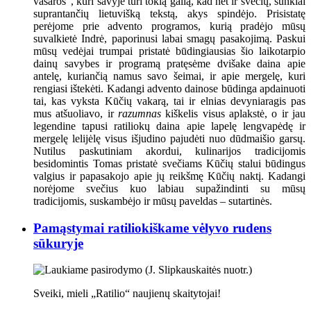
vasaros“, kuri savyje turi tokią galią, kad net ir svečių, sunkiai
suprantančių lietuvišką tekstą, akys spindėjo. Prisistatę
perėjome prie advento programos, kurią pradėjo mūsų
suvalkietė Indrė, paporinusi labai smagų pasakojimą. Paskui
mūsų vedėjai trumpai pristatė būdingiausias šio laikotarpio
dainų savybes ir programą pratęsėme dvišake daina apie
antelę, kuriančią namus savo šeimai, ir apie mergelę, kuri
rengiasi ištekėti. Kadangi advento dainose būdinga apdainuoti
tai, kas vyksta Kūčių vakarą, tai ir elnias devyniaragis pas
mus atšuoliavo, ir
razumnas
kiškelis visus aplakstė, o ir jau
legendine tapusi ratiliokų daina apie lapelę lengvapėdę ir
mergelę lelijėlę visus išjudino pajudėti nuo dūdmaišio garsų.
Nutilus paskutiniam akordui, kulinarijos tradicijomis
besidomintis Tomas pristatė svečiams Kūčių stalui būdingus
valgius ir papasakojo apie jų reikšmę Kūčių naktį. Kadangi
norėjome svečius kuo labiau supažindinti su mūsų
tradicijomis, suskambėjo ir mūsų paveldas – sutartinės.
Pamąstymai ratiliokiškame vėlyvo rudens
sūkuryje
Sveiki, mieli „Ratilio“ naujienų skaitytojai!