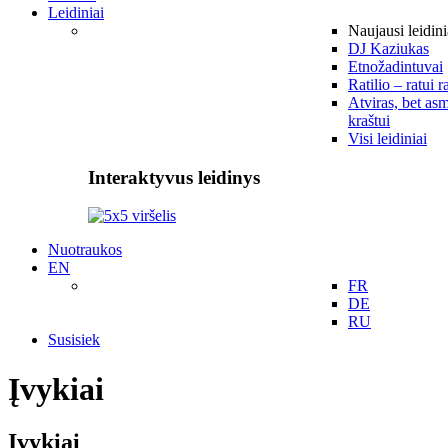
Leidiniai
Naujausi leidini
DJ Kaziukas
Etnožadintuvai
Ratilio – ratui r
Atviras, bet asm
kraštui
Visi leidiniai
Interaktyvus leidinys
Nuotraukos
EN
FR
DE
RU
Susisiek
Įvykiai
Įvykiai