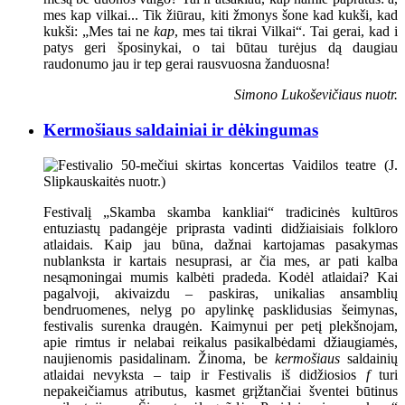
mes kap vilkai... Tik žiūrau, kiti žmonys šone kad kukši, kad
kukši: „Mes tai ne
kap
, mes tai tikrai Vilkai“. Tai gerai, kad i
patys geri šposinykai, o tai būtau turėjus dą daugiau
raudonumo jau ir tep gerai rausvuosna žanduosna!
Simono Lukoševičiaus nuotr.
Kermošiaus saldainiai ir dėkingumas
Festivalį „Skamba skamba kankliai“ tradicinės kultūros
entuziastų padangėje priprasta vadinti didžiaisiais folkloro
atlaidais. Kaip jau būna, dažnai kartojamas pasakymas
nublanksta ir kartais nesuprasi, ar čia mes, ar pati kalba
nesąmoningai mumis kalbėti pradeda. Kodėl atlaidai? Kai
pagalvoji, akivaizdu – paskiras, unikalias ansamblių
bendruomenes, nelyg po apylinkę pasklidusias šeimynas,
festivalis surenka draugėn. Kaimynui per petį plekšnojam,
apie rimtus ir nelabai reikalus pasikalbėdami džiaugiamės,
naujienomis pasidalinam. Žinoma, be
kermošiaus
saldainių
atlaidai nevyksta – taip ir Festivalis iš didžiosios
f
turi
nepakeičiamus atributus, kasmet grįžtančiai šventei būtinus