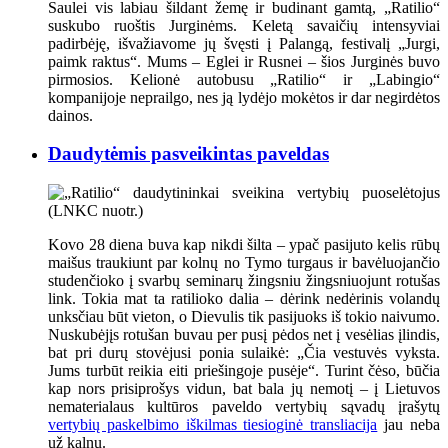
Saulei vis labiau šildant žemę ir budinant gamtą, „Ratilio“
suskubo ruoštis Jurginėms. Keletą savaičių intensyviai
padirbėję, išvažiavome jų švęsti į Palangą, festivalį „Jurgi,
paimk raktus“. Mums – Eglei ir Rusnei – šios Jurginės buvo
pirmosios. Kelionė autobusu „Ratilio“ ir „Labingio“
kompanijoje neprailgo, nes ją lydėjo mokėtos ir dar negirdėtos
dainos.
Daudytėmis pasveikintas paveldas
Kovo 28 diena buva kap nikdi šilta – ypač pasijuto kelis rūbų
maišus traukiunt par kolnų no Tymo turgaus ir bavėluojančio
studenčioko į svarbų seminarų žingsniu žingsniuojunt rotušas
link. Tokia mat ta ratilioko dalia – dėrink nedėrinis volandų
unksčiau būt vieton, o Dievulis tik pasijuoks iš tokio naivumo.
Nuskubėjįs rotušan buvau per pusį pėdos net į vesėlias įlindis,
bat pri durų stovėjusi ponia sulaikė: „Čia vestuvės vyksta.
Jums turbūt reikia eiti priešingoje pusėje“. Turint čėso, būčia
kap nors prisiprošys vidun, bat bala jų nemotį – į Lietuvos
nematerialaus kultūros paveldo vertybių sąvadų įrašytų
vertybių paskelbimo iškilmas tiesioginė transliacija
jau neba
už kalnų.