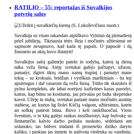
RATILIO – 55: reportažas iš Suvalkijos
potyrių salos
Suvalkija su visais rakandais atpūškavo Vylniun dą pirmadienį
prieš jubiliejų. Tikriausia tėtės šleja i močiutės užtiesimai nė
sapnuote nesapnavo, kad kada tę papuls. O papuolė i dą
žmonėm an akių buvo išstatyti!
Suvalkijos saloj galimėjo patekt in sodybą, katroj tą dieną
talka veža šieną. Atėję svetukai galėjo pačiupyt, užuost,
pamatyt, išgirst tikrų mano namų trupinį i pamatyt mane
tokią – su kroksais, bridžais i vyriškais marškiniais – ba tep
apsirengus i dar̃ vasarom dą vežu šieną. Trūko tik skarukės iš
pylno komplekto, ale labai norėjosi kaišytines kasas parodyt,
katras, kap būnu su kostiumu, jau privalau po balta skepetuke
kavot. Užėję in stubą, svetukai pamatė mano močiutės austinę
staltiesę, an kurios lig šiolei Kūčią valgom, užtiesimus, katrie
an sofkių patiesti būna. Buvo i keli rankšluosčiai. Viens
šventinis, o in kitą galėjo rankas nusišluostyt, kap bulvukę su
šimtamečiu kalvio darbo peiluku nuskuto, sėdėdami ant
uslanuko, tas būlves imdami iš prosenelio dzūko daryto
kašiko, i paskiau jas inmetę in palivotą viedruką su vandiniu.