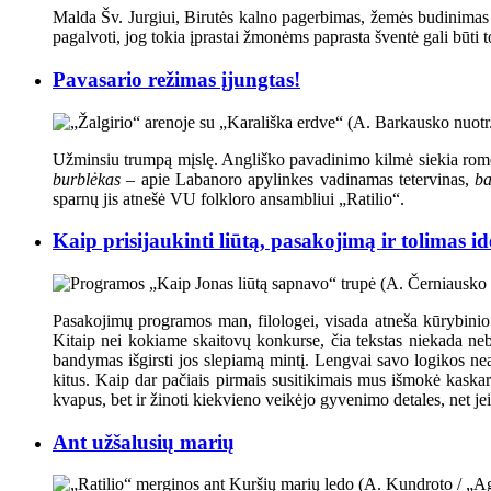
Malda Šv. Jurgiui, Birutės kalno pagerbimas, žemės budinimas ir
pagalvoti, jog tokia įprastai žmonėms paprasta šventė gali būti 
Pavasario režimas įjungtas!
Užminsiu trumpą mįslę. Angliško pavadinimo kilmė siekia romėn
burblėkas
– apie Labanoro apylinkes vadinamas tetervinas,
ba
sparnų jis atnešė VU folkloro ansambliui „Ratilio“.
Kaip prisijaukinti liūtą, pasakojimą ir tolimas id
Pasakojimų programos man, filologei, visada atneša kūrybinio 
Kitaip nei kokiame skaitovų konkurse, čia tekstas niekada neb
bandymas išgirsti jos slepiamą mintį. Lengvai savo logikos neats
kitus. Kaip dar pačiais pirmais susitikimais mus išmokė kaskart
kvapus, bet ir žinoti kiekvieno veikėjo gyvenimo detales, net je
Ant užšalusių marių