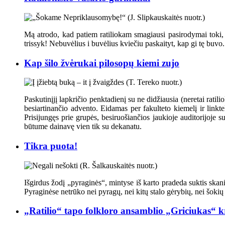
Mą atrodo, kad patiem ratiliokam smagiausi pasirodymai toki, 
trissyk! Nebuvėlius i buvėlius kviečiu paskaityt, kap gi tę buvo.
Kap šilo žvėrukai pilosopų kiemi zujo
Paskutinįjį lapkričio penktadienį su ne didžiausia (neretai ratili
besiartinančio advento. Eidamas per fakulteto kiemelį ir link
Prisijungęs prie grupės, besiruošiančios jaukioje auditorijoje 
būtume dainavę vien tik su dekanatu.
Tikra puota!
Išgirdus žodį „pyraginės“, mintyse iš karto pradeda suktis skania
Pyraginėse netrūko nei pyragų, nei kitų stalo gėrybių, nei šokių
„Ratilio“ tapo folkloro ansamblio „Griciukas“ kr