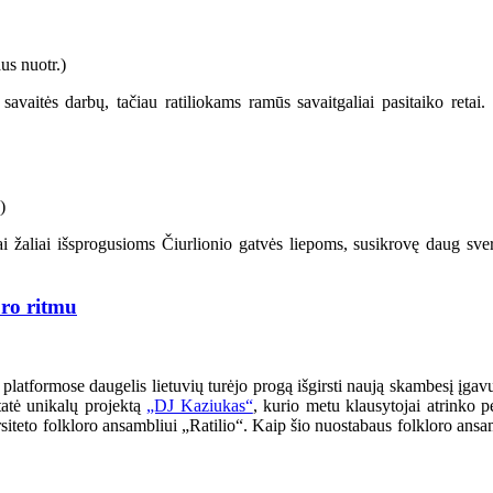
 savaitės darbų, tačiau ratiliokams ramūs savaitgaliai pasitaiko retai
iai žaliai išsprogusioms Čiurlionio gatvės liepoms, susikrovę daug sve
ro ritmu
atformose daugelis lietuvių turėjo progą išgirsti naują skambesį įgavu
tatė unikalų projektą
„DJ Kaziukas“
, kurio metu klausytojai atrinko p
ersiteto folkloro ansambliui „Ratilio“. Kaip šio nuostabaus folkloro ans