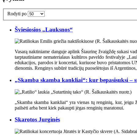
Rodyti po
Šviesiosios „Lauksnos“
Vasarą naktiniame danguje aplink Šiaurinę žvaigždę sukasi vadin
tarptautiniame nematerialaus kultūros paveldo festivalyje „Lau
edukacijos, parodos ir koncertai, kuriuose buvo pristatomos U
dienomis. Renginys subūrė tradicijų puoselėtojus iš Argentinos, G
„Skamba skamba kankliai“: kur bepasisuksi – 
„Skamba skamba kankliai“ yra vienas tų renginių, kur, jeigu žina
pailsėti arba bent kiek pakaupti jėgas renginių maratonui.
Skarotos Jurginės