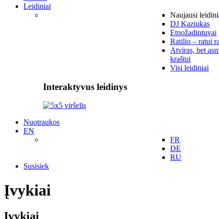
Leidiniai
Naujausi leidini
DJ Kaziukas
Etnožadintuvai
Ratilio – ratui r
Atviras, bet asm
kraštui
Visi leidiniai
Interaktyvus leidinys
Nuotraukos
EN
FR
DE
RU
Susisiek
Įvykiai
Įvykiai