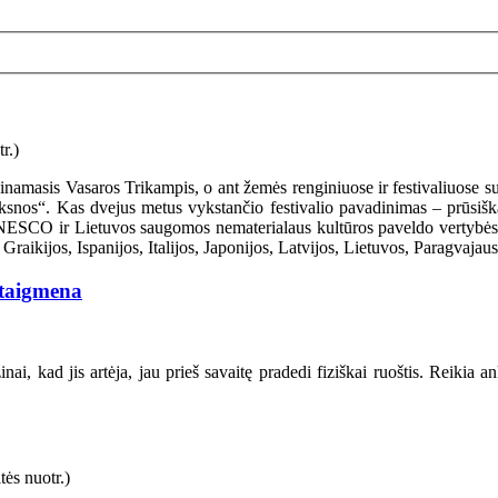
amasis Vasaros Trikampis, o ant žemės renginiuose ir festivaliuose suka
ksnos“. Kas dvejus metus vykstančio festivalio pavadinimas – prūsiškas
NESCO ir Lietuvos saugomos nematerialaus kultūros paveldo vertybės – 
raikijos, Ispanijos, Italijos, Japonijos, Latvijos, Lietuvos, Paragvajau
staigmena
i, kad jis artėja, jau prieš savaitę pradedi fiziškai ruoštis. Reikia an