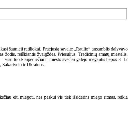
si šaunieji ratiliokai. Praėjusią savaitę „Ratilio“ ansamblis dalyvavo
 žodis, reiškiantis žvaigždes, šviesulius. Tradicinių amatų miestelis,
visu tuo klaipėdiečiai ir miesto svečiai galėjo mėgautis liepos 8–12
s, Sakartvelo ir Ukrainos.
ksčiau eiti miegoti, nes paskui vis tiek išsiderins miego ritmas, reikia