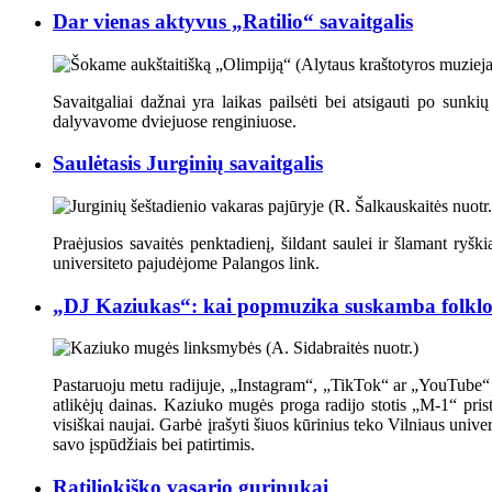
Dar vienas aktyvus „Ratilio“ savaitgalis
Savaitgaliai dažnai yra laikas pailsėti bei atsigauti po sunkių
dalyvavome dviejuose renginiuose.
Saulėtasis Jurginių savaitgalis
Praėjusios savaitės penktadienį, šildant saulei ir šlamant ryšk
universiteto pajudėjome Palangos link.
„DJ Kaziukas“: kai popmuzika suskamba folklo
Pastaruoju metu radijuje, „Instagram“, „TikTok“ ar „YouTube“ pl
atlikėjų dainas. Kaziuko mugės proga radijo stotis „M-1“ pris
visiškai naujai. Garbė įrašyti šiuos kūrinius teko Vilniaus univ
savo įspūdžiais bei patirtimis.
Ratiliokiško vasario gurinukai