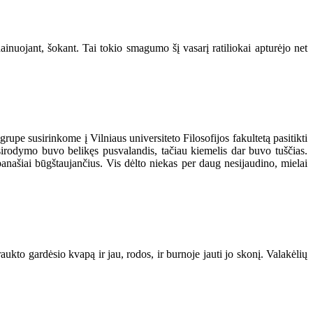
nuojant, šokant. Tai tokio smagumo šį vasarį ratiliokai apturėjo net
 grupe susirinkome į Vilniaus universiteto Filosofijos fakultetą pasitikti
sirodymo buvo belikęs pusvalandis, tačiau kiemelis dar buvo tuščias.
panašiai būgštaujančius. Vis dėlto niekas per daug nesijaudino, mielai
aukto gardėsio kvapą ir jau, rodos, ir burnoje jauti jo skonį. Valakėlių