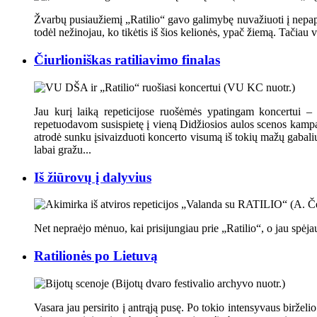
Žvarbų pusiaužiemį „Ratilio“ gavo galimybę nuvažiuoti į nepapra
todėl nežinojau, ko tikėtis iš šios kelionės, ypač žiemą. Tačiau
Čiurlioniškas ratiliavimo finalas
Jau kurį laiką repeticijose ruošėmės ypatingam koncertui –
repetuodavom susispietę į vieną Didžiosios aulos scenos kampą
atrodė sunku įsivaizduoti koncerto visumą iš tokių mažų gabali
labai gražu...
Iš žiūrovų į dalyvius
Net nepraėjo mėnuo, kai prisijungiau prie „Ratilio“, o jau spėjau
Ratilionės po Lietuvą
Vasara jau persirito į antrąją pusę. Po tokio intensyvaus birželi