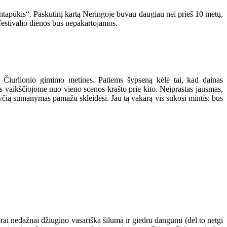
intapūkis“. Paskutinį kartą Neringoje buvau daugiau nei prieš 10 metų,
 festivalio dienos bus nepakartojamos.
 Čiurlionio gimimo metines. Patiems šypseną kėlė tai, kad dainas
 vaikščiojome nuo vieno scenos krašto prie kito. Neįprastas jausmas,
yčią sumanymas pamažu skleidėsi. Jau tą vakarą vis sukosi mintis: bus
 orai nedažnai džiugino vasariška šiluma ir giedru dangumi (dėl to netgi