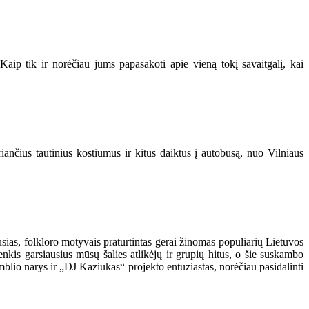
. Kaip tik ir norėčiau jums papasakoti apie vieną tokį savaitgalį, kai
riančius tautinius kostiumus ir kitus daiktus į autobusą, nuo Vilniaus
sias, folkloro motyvais praturtintas gerai žinomas populiarių Lietuvos
enkis garsiausius mūsų šalies atlikėjų ir grupių hitus, o šie suskambo
amblio narys ir „DJ Kaziukas“ projekto entuziastas, norėčiau pasidalinti