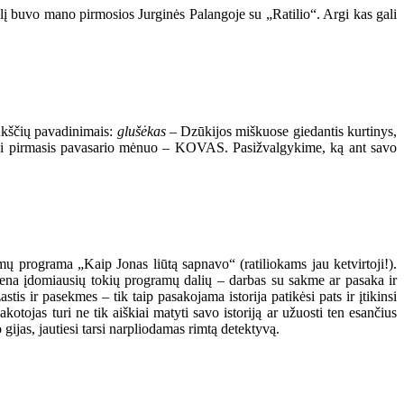
alį buvo mano pirmosios Jurginės Palangoje su „Ratilio“. Argi kas gali
aukščių pavadinimais:
glušėkas
– Dzūkijos miškuose giedantis kurtinys,
k tai pirmasis pavasario mėnuo – KOVAS. Pasižvalgykime, ką ant savo
ų programa „Kaip Jonas liūtą sapnavo“ (ratiliokams jau ketvirtoji!).
Viena įdomiausių tokių programų dalių – darbas su sakme ar pasaka ir
tis ir pasekmes – tik taip pasakojama istorija patikėsi pats ir įtikinsi
tojas turi ne tik aiškiai matyti savo istoriją ar užuosti ten esančius
ijas, jautiesi tarsi narpliodamas rimtą detektyvą.