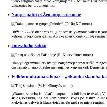
vieno renginio vieta buvo koreguojama!), bet mums tai nesutru
Ukmergės bendruomenėmis.
Naujos patirtys Žemaitijos sostinėje
Birželio 27–28 dienomis su „Ratilio“ dalyvavome vaikų ir jauni
kelionė praėjo gana greitai. Atvykę apsistojome kunigų seminari
Jonvabalių šokiai
Išlaikyti egzaminai, atsiskaityti baigiamieji darbai ir iškilming
čia nematyti, šiuo birželiu mėgaujamės kaip niekad. Bemiegės a
Folkloro ultramaratonas – „Skamba skamba ka
„Skamba skamba kankliai“ – tarptautinis folkloro festivalis, Vilni
sielos, bet tikiu, jog bet kam pakirstų kojas po festivalio
kiekvienas dalyvis ir klausytojas galėjo rasti sau mielą renginį.