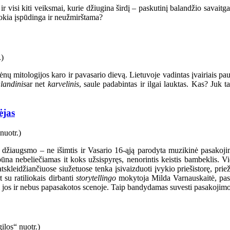
 visi kiti veiksmai, kurie džiugina širdį – paskutinį balandžio savaitg
tokia įspūdinga ir neužmirštama?
ų mitologijos karo ir pavasario dievą. Lietuvoje vadintas įvairiais p
landinis
ar net
karvelinis
, saule padabintas ir ilgai lauktas. Kas? Ju
ėjas
džiaugsmo – ne išimtis ir Vasario 16-ąją parodyta muzikinė pasakojim
ūna nebeliečiamas it koks užsispyręs, nenorintis keistis bambeklis. 
kleidžiančiuose siužetuose tenka įsivaizduoti įvykio priešistorę, priežas
 su ratiliokais dirbanti
storytellingo
mokytoja Milda Varnauskaitė, pasako
i jos ir nebus papasakotos scenoje. Taip bandydamas suvesti pasakojimo g