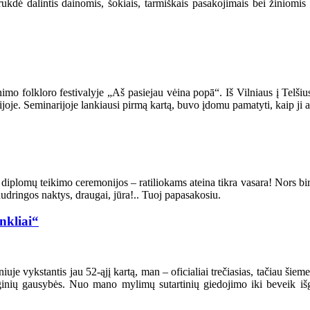
kdė dalintis dainomis, šokiais, tarmiškais pasakojimais bei žiniomis
mo folkloro festivalyje „Aš pasiejau vėina popā“. Iš Vilniaus į Telšiu
joje. Seminarijoje lankiausi pirmą kartą, buvo įdomu pamatyti, kaip ji a
os diplomų teikimo ceremonijos – ratiliokams ateina tikra vasara! Nors bi
udringos naktys, draugai, jūra!.. Tuoj papasakosiu.
nkliai“
uje vykstantis jau 52-ąjį kartą, man – oficialiai trečiasias, tačiau šieme
 renginių gausybės. Nuo mano mylimų sutartinių giedojimo iki beveik 