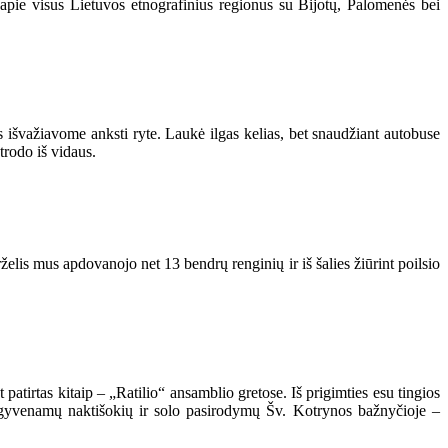
 apie visus Lietuvos etnografinius regionus su Bijotų, Palomenės bei
s išvažiavome anksti ryte. Laukė ilgas kelias, bet snaudžiant autobuse
trodo iš vidaus.
rželis mus apdovanojo net 13 bendrų renginių ir iš šalies žiūrint poilsio
t patirtas kitaip – „Ratilio“ ansamblio gretose. Iš prigimties esu tingios
išgyvenamų naktišokių ir solo pasirodymų Šv. Kotrynos bažnyčioje –