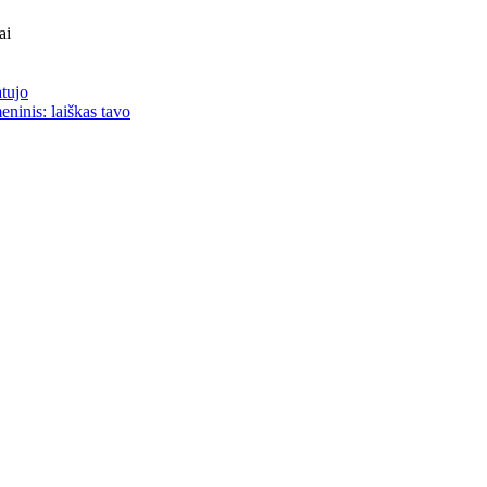
ai
atujo
eninis: laiškas tavo