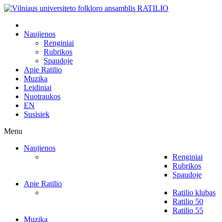
Naujienos
Renginiai
Rubrikos
Spaudoje
Apie Ratilio
Muzika
Leidiniai
Nuotraukos
EN
Susisiek
Menu
Naujienos
Renginiai
Rubrikos
Spaudoje
Apie Ratilio
Ratilio klubas
Ratilio 50
Ratilio 55
Muzika