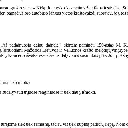
sto grožio vietą – Nidą. Joje vyko kasmetinis žvejiškas festivalis „St
 vien pamačius pro autobuso langus vietos kraštovaizdį supratau, jog tos
 „Aš padainuosiu dainų dainelę“, skirtam paminėti 150-ąsias M. K.
, šifruodami Mažosios Lietuvos ir Veliuonos krašto melodijų vingrybes
ukų. Koncerto išvakarėse visiems dalyviams susirinkus į Šv. Jonų bažn
 sudalyvauti trijuose renginiuose ir tiek daug išmokti.
o turėjome šiek tiek ramesnę, tačiau vis tiek kupiną patirčių liepą. Nors