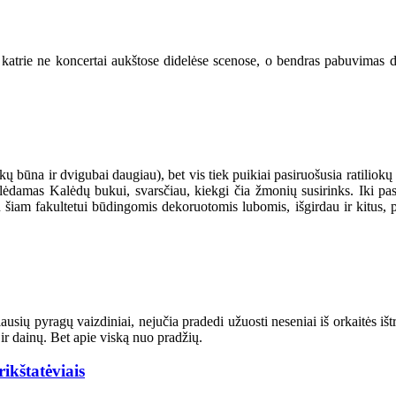
katrie ne koncertai aukštose didelėse scenose, o bendras pabuvimas dai
okų būna ir dvigubai daugiau), bet vis tiek puikiai pasiruošusia ratiliokų
telėdamas Kalėdų bukui, svarsčiau, kiekgi čia žmonių susirinks. Iki pa
su šiam fakultetui būdingomis dekoruotomis lubomis, išgirdau ir kitus, 
usių pyragų vaizdiniai, nejučia pradedi užuosti neseniai iš orkaitės ištr
 ir dainų. Bet apie viską nuo pradžių.
ikštatėviais