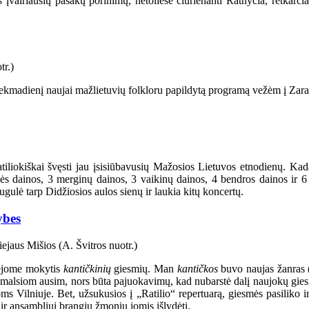
vairiausių pasakų porinimų, netoliese čiurlenanti Ratnyčia, retkarčia
 Sekmadienį naujai mažlietuvių folkloru papildytą programą vežėm į Zara
atiliokiškai švęsti jau įsisiūbavusių Mažosios Lietuvos etnodienų. K
ės dainos, 3 merginų dainos, 3 vaikinų dainos, 4 bendros dainos ir 6
gulė tarp Didžiosios aulos sienų ir laukia kitų koncertų.
ybes
adėjome mokytis
kantičkinių
giesmių. Man
kantičkos
buvo naujas žanras (
 smalsiom ausim, nors būta pajuokavimų, kad nubarstė dalį naujokų gies
 Vilniuje. Bet, užsukusios į „Ratilio“ repertuarą, giesmės pasiliko ir
 ir ansambliui brangių žmonių jomis išlydėti.