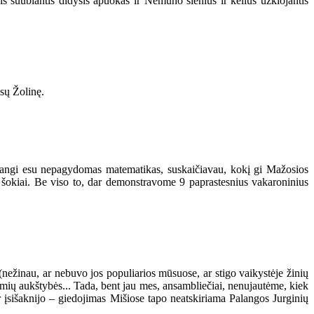
is suūbiantis didysis apuokas ir Nemuno slėnius ir kelius užklojantis
sų Žolinę.
adangi esu nepagydomas matematikas, suskaičiavau, kokį gi Mažosios
 šokiai. Be viso to, dar demonstravome 9 paprastesnius vakaroninius
nežinau, ar nebuvo jos populiarios mūsuose, ar stigo vaikystėje žinių
mių aukštybės... Tada, bent jau mes, ansambliečiai, nenujautėme, kiek
 įsišaknijo – giedojimas Mišiose tapo neatskiriama Palangos Jurginių