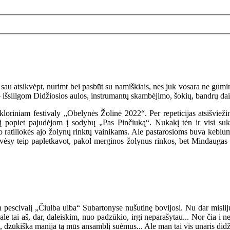
t sau atsikvėpt, nurimt bei pasbūt su namiškiais, nes juk vosara ne gumin
– išsiilgom Didžiosios aulos, instrumantų skambėjimo, šokių, bandrų dainė
oriniam festivaly „Obelynės Žolinė 2022“. Per repeticijas atsišviežinį
 popiet pajudėjom į sodybų „Pas Pinčiuką“. Nukakį tėn ir visi suk
, o ratiliokės ajo žolynų rinktų vainikams. Ale pastarosioms buva keblu
s pavėsy teip papletkavot, pakol merginos žolynus rinkos, bet Mindaugas
n pescivalį „Čiulba ulba“ Subartonyse nušutinę bovijosi. Nu dar misliju:
 ale tai aš, dar, daleiskim, nuo padzūkio, irgi neparašytau... Nor čia i 
, dzūkiška manija tą mūs ansamblį suėmus... Ale man tai vis unaris didži