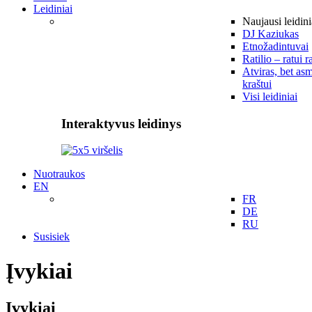
Leidiniai
Naujausi leidini
DJ Kaziukas
Etnožadintuvai
Ratilio – ratui r
Atviras, bet asm
kraštui
Visi leidiniai
Interaktyvus leidinys
Nuotraukos
EN
FR
DE
RU
Susisiek
Įvykiai
Įvykiai