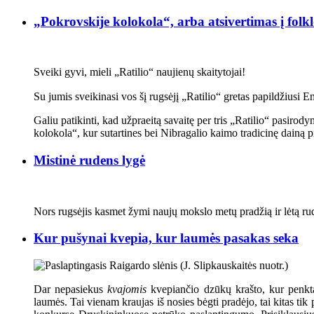
„Pokrovskije kolokola“, arba atsivertimas į folk
Sveiki gyvi, mieli „Ratilio“ naujienų skaitytojai!
Su jumis sveikinasi vos šį rugsėjį „Ratilio“ gretas papildžiusi E
Galiu patikinti, kad užpraeitą savaitę per tris „Ratilio“ pasirod
kolokola“, kur sutartines bei Nibragalio kaimo tradicinę dainą pr
Mistinė rudens lygė
Nors rugsėjis kasmet žymi naujų mokslo metų pradžią ir lėtą r
Kur pušynai kvepia, kur laumės pasakas seka
Dar nepasiekus
kvajomis
kvepiančio dzūkų krašto, kur penkt
laumės. Tai vienam kraujas iš nosies bėgti pradėjo, tai kitas t