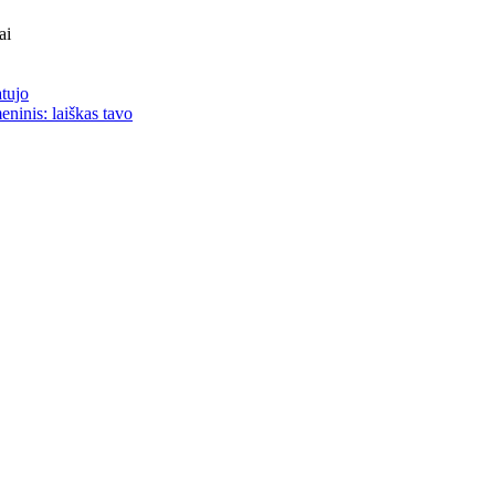
ai
atujo
eninis: laiškas tavo