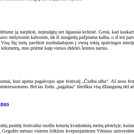
ėtume ją narplioti, neprailgtų net ilgiausia kelionė. Gerai, kad kaskart,
i savo mėlynomis kalvomis, tik iš nuogirdų pažįstama kalba, o iš ten par
sų šių turtų pavilioti nusibaladojom į vieną tokią spalvingos istorij
ų kilometrų, mus priėmė kaip vienos didelės šeimos narius.
umai, kuri apima pagalvojus apie festivalį „Čiulba ulba“. Aš nesu fest
suinteresuotumo. Bet tas žodis „pagaliau“ išreiškia visą džiaugsmą dėl 
anos
 pasiūlę festivaliui ruoštis keturių kvadratinių metrų plotelyje, kuriame
iojęs. Gegužės mėnuo visiems folkloru kvėpuojantiems Vilniaus universi