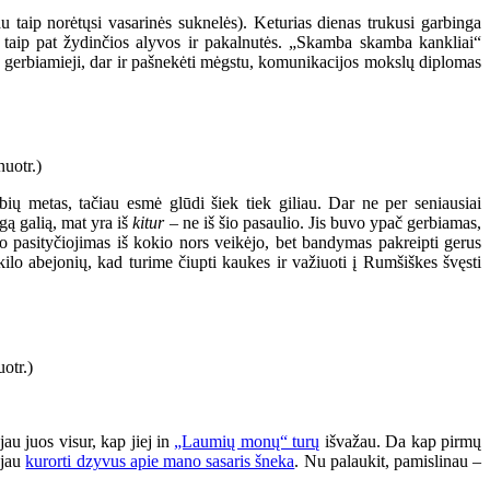
 taip norėtųsi vasarinės suknelės). Keturias dienas trukusi garbinga
ar taip pat žydinčios alyvos ir pakalnutės. „Skamba skamba kankliai“
aš, gerbiamieji, dar ir pašnekėti mėgstu, komunikacijos mokslų diplomas
ių metas, tačiau esmė glūdi šiek tiek giliau. Dar ne per seniausiai
gą galią, mat yra iš
kitur
– ne iš šio pasaulio. Jis buvo ypač gerbiamas,
 pasityčiojimas iš kokio nors veikėjo, bet bandymas pakreipti gerus
ekilo abejonių, kad turime čiupti kaukes ir važiuoti į Rumšiškes švęsti
au juos visur, kap jiej in
„Laumių monų“ turų
išvažau. Da kap pirmų
 jau
kurorti dzyvus apie mano sasaris šneka
. Nu palaukit, pamislinau –