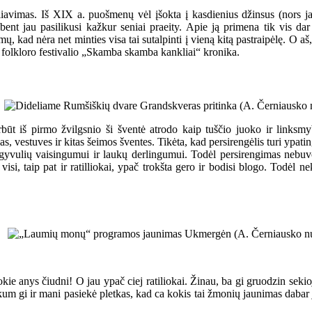
iavimas. Iš XIX a. puošmenų vėl įšokta į kasdienius džinsus (nors jau
r bent jau pasilikusi kažkur seniai praeity. Apie ją primena tik vis d
, kad nėra net minties visa tai sutalpinti į vieną kitą pastraipėlę. O 
nio folkloro festivalio „Skamba skamba kankliai“ kronika.
ūt iš pirmo žvilgsnio ši šventė atrodo kaip tuščio juoko ir linksmyb
, vestuves ir kitas šeimos šventes. Tikėta, kad persirengėlis turi ypatin
 gyvulių vaisingumui ir laukų derlingumui. Todėl persirengimas nebuvo
isi, taip pat ir ratilliokai, ypač trokšta gero ir bodisi blogo. Todėl n
 anys čiudni! O jau ypač ciej ratiliokai. Žinau, ba gi gruodzin sekioj
skum gi ir mani pasiekė pletkas, kad ca kokis tai žmonių jaunimas dabar