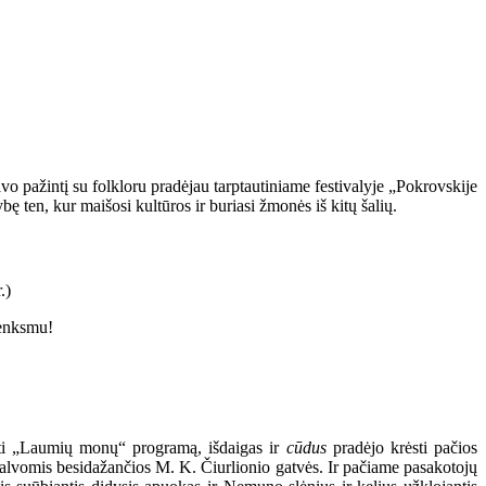
avo pažintį su folkloru pradėjau tarptautiniame festivalyje „Pokrovskije
ę ten, kur maišosi kultūros ir buriasi žmonės iš kitų šalių.
renksmu!
yti „Laumių monų“ programą, išdaigas ir
cūdus
pradėjo krėsti pačios
 spalvomis besidažančios M. K. Čiurlionio gatvės. Ir pačiame pasakotojų