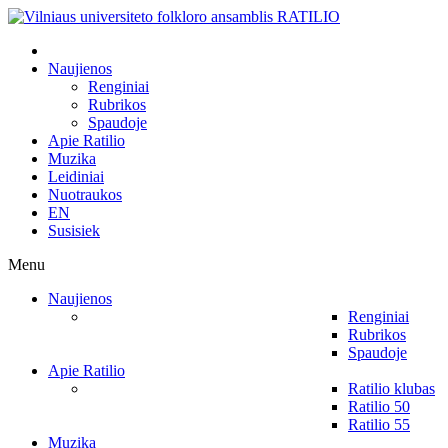
Naujienos
Renginiai
Rubrikos
Spaudoje
Apie Ratilio
Muzika
Leidiniai
Nuotraukos
EN
Susisiek
Menu
Naujienos
Renginiai
Rubrikos
Spaudoje
Apie Ratilio
Ratilio klubas
Ratilio 50
Ratilio 55
Muzika