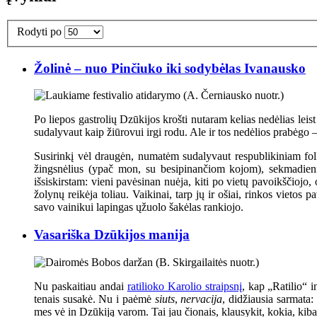
Rodyti po
Žolinė – nuo Pinčiuko iki sodybėlas Ivanausko
Po liepos gastrolių Dzūkijos krošti nutaram kelias nedėlias leis
sudalyvaut kaip žiūrovui irgi rodu. Ale ir tos nedėlios prabėgo 
Susirinkį vėl draugėn, numatėm sudalyvaut respublikiniam folkl
žingsnėlius (ypač mon, su besipinančiom kojom), sekmadienį
išsiskirstam: vieni pavėsinan nuėja, kiti po vietų pavoikščiojo
žolynų reikėja toliau. Vaikinai, tarp jų ir ošiai, rinkos vieto
savo vainikui lapingas ųžuolo šakėlas rankiojo.
Vasariška Dzūkijos manija
Nu paskaitiau andai
ratilioko Karolio straipsnį
, kap „Ratilio“ i
tenais susakė. Nu i paėmė
siuts
,
nervacija
, didžiausia sarmata:
mes vė in Dzūkiją varom. Tai jau čionais, klausykit, kokia, kiba