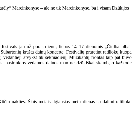
karėly“ Marcinkonyse
– ale ne tik Marcinkonyse, ba i visam Dzūkijos
ns festivals jau už poras dienų, liepos 14–17 dienomis „Čiulba ulba“
ubartonių krašta dainų koncerte. Festivalių praretint ratiliokų kuopa
riej vedantieji atvykst tik sekmadienį. Muzikantų frontas taip pat buvo
d mana pasirinktos vedamos dainos man ne dzūkiškai skamb, o kažkode
ūčių nakties. Šiais metais ilgiausias metų dienas su dalimi ratiliokų