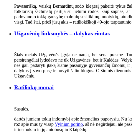
Pavasarišką, vaiskų Bernardinų sodo klegesį pakeitė tykus žal
folkloristų šachmatų partija su lietumi rodosi kaip sapnas, a
padovanojo tokią gausybę malonių susitikimų, nuotykių, atradimų
visgi. Tad štai, prieš jūsų akis – ratiliokiškoji 49-ojo tarptauti
Užgavėnių linksmybės – dalykas rimtas
Šiais metais Užgavėnės įgyja ne naują, bet seną prasmę. Turb
persirengėliai lydėdavo ne tik Užgavėnes, bet ir Kalėdas, Velykas
nes gali padaryti įtaką šiame pasaulyje gyvenančių žmonių ir
dalykus į savo pusę ir nuvyti šalin blogus. O šiomis dienomis v
Užgavėnių.
Ratiliokų monai
Sasułės,
dartės jumiem tokių indomybį apie žmonelius paporysiu. Nu kokie
roz apie mus ty visap
Vylniun porino
, aš nė negirdėjau, ale pa
ir insmukau in jų autobusų in Klaipėdų.