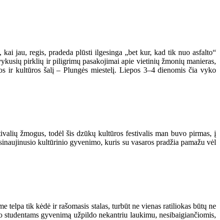
 kai jau, regis, pradeda plūsti ilgesinga „bet kur, kad tik nuo asfalto“
vykusių pirklių ir piligrimų pasakojimai apie vietinių žmonių manieras,
os ir kultūros šalį – Plungės miestelį. Liepos 3–4 dienomis čia vyko
ivalių žmogus, todėl šis dzūkų kultūros festivalis man buvo pirmas, į
atsinaujinusio kultūrinio gyvenimo, kuris su vasaros pradžia pamažu vėl
 telpa tik kėdė ir rašomasis stalas, turbūt ne vienas ratiliokas būtų ne
teto studentams gyvenimą užpildo nekantriu laukimu, nesibaigiančiomis,