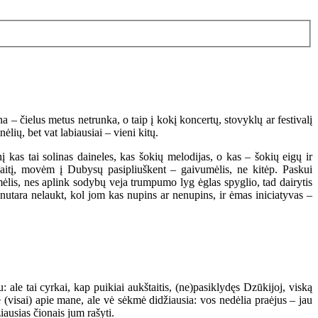
a – čielus metus netrunka, o taip į kokį koncertų, stovyklų ar festivalį
lių, bet vat labiausiai – vieni kitų.
 kas tai solinas daineles, kas šokių melodijas, o kas – šokių eigų ir
aitį, movėm į Dubysų pasipliuškent – gaivumėlis, ne kitėp. Paskui
mėlis, nes aplink sodybų veja trumpumo lyg ėglas spyglio, tad dairytis
 nutara nelaukt, kol jom kas nupins ar nenupins, ir ėmas iniciatyvas –
 ale tai cyrkai, kap puikiai aukštaitis, (ne)pasiklydęs Dzūkijoj, viską
ne (visai) apie mane, ale vė sėkmė didžiausia: vos nedėlia praėjus – jau
ausias čionais jum rašyti.