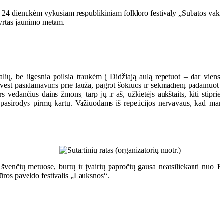
2–24 dienukėm vykusiam respublikiniam folkloro festivaly „Subatos va
kyrtas jaunimo metam.
ivalių, be ilgesnia poilsia traukėm į Didžiają aulą repetuot – dar vie
est pasidainavims prie lauža, pagrot šokiuos ir sekmadienį padainuot S
rs vedančius dains žmons, tarp jų ir aš, užkietėjs aukštaits, kiti stip
cenos pasirodys pirmų kartų. Važiuodams iš repeticijos nervavaus, ka
švenčių metuose, burtų ir įvairių papročių gausa neatsiliekanti nuo K
ūros paveldo festivalis „Lauksnos“.