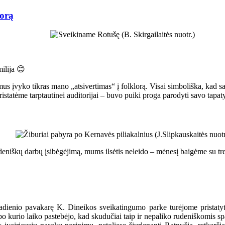
lorą
milija 😊
ymus įvyko tikras mano „atsivertimas“ į folklorą. Visai simboliška, kad s
istatėme tarptautinei auditorijai – buvo puiki proga parodyti savo tapatyb
udeniškų darbų įsibėgėjimą, mums ilsėtis neleido – mėnesį baigėme su t
adienio pavakarę K. Dineikos sveikatingumo parke turėjome pristat
ik po kurio laiko pastebėjo, kad skudučiai taip ir nepaliko rudeniškomis