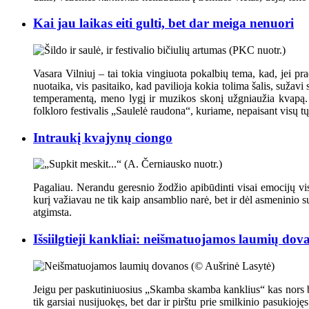
Kai jau laikas eiti gulti, bet dar meiga nenuori
Vasara Vilniuj – tai tokia vingiuota pokalbių tema, kad, jei prad
nuotaika, vis pasitaiko, kad pavilioja kokia tolima šalis, sužav
temperamentą, meno lygį ir muzikos skonį užgniaužia kvapą. Vi
folkloro festivalis „Saulelė raudona“, kuriame, nepaisant visų t
Intraukį kvajynų ciongo
Pagaliau. Nerandu geresnio žodžio apibūdinti visai emocijų vis
kurį važiavau ne tik kaip ansamblio narė, bet ir dėl asmeninio 
atgimsta.
Išsiilgtieji kankliai: neišmatuojamos laumių dov
Jeigu per paskutiniuosius „Skamba skamba kanklius“ kas nors būtų
tik garsiai nusijuokęs, bet dar ir pirštu prie smilkinio pasuk