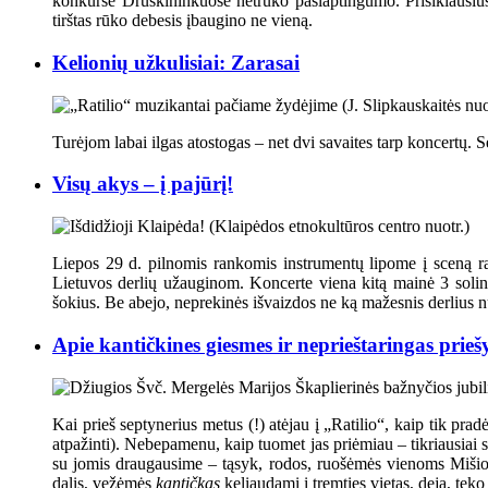
konkurse Druskininkuose netrūko paslaptingumo. Prisiklausius į
tirštas rūko debesis įbaugino ne vieną.
Kelionių užkulisiai: Zarasai
Turėjom labai ilgas atostogas – net dvi savaites tarp koncertų.
Visų akys – į pajūrį!
Liepos 29 d. pilnomis rankomis instrumentų lipome į sceną r
Lietuvos derlių užauginom. Koncerte viena kitą mainė 3 solin
šokius. Be abejo, neprekinės išvaizdos ne ką mažesnis derlius nu
Apie kantičkines giesmes ir neprieštaringas prieš
Kai prieš septynerius metus (!) atėjau į „Ratilio“, kaip tik pr
atpažinti). Nebepamenu, kaip tuomet jas priėmiau – tikriausiai
su jomis draugausime – tąsyk, rodos, ruošėmės vienoms Mišioms
dalis, vežėmės
kantičkas
keliaudami į tremties vietas, deja, teko