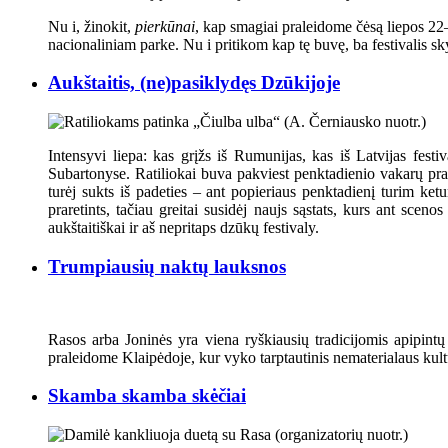
Nu i, žinokit,
pierkūnai
, kap smagiai praleidome čėsą liepos 2
nacionaliniam parke. Nu i pritikom kap tę buvę, ba festivalis s
Aukštaitis, (ne)pasiklydęs Dzūkijoje
Intensyvi liepa: kas grįžs iš Rumunijas, kas iš Latvijas fest
Subartonyse. Ratiliokai buva pakviest penktadienio vakarų prav
turėj sukts iš padeties – ant popieriaus penktadienį turim ketu
praretints, tačiau greitai susidėj naujs sąstats, kurs ant s
aukštaitiškai ir aš nepritaps dzūkų festivaly.
Trumpiausių naktų lauksnos
Rasos arba Joninės yra viena ryškiausių tradicijomis apipintų 
praleidome Klaipėdoje, kur vyko tarptautinis nematerialaus kult
Skamba skamba skėčiai