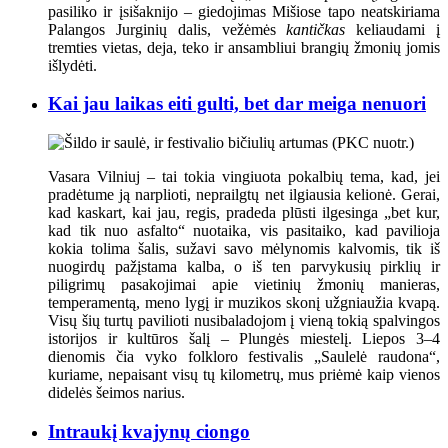
pasiliko ir įsišaknijo – giedojimas Mišiose tapo neatskiriama
Palangos Jurginių dalis, vežėmės
kantičkas
keliaudami į
tremties vietas, deja, teko ir ansambliui brangių žmonių jomis
išlydėti.
Kai jau laikas eiti gulti, bet dar meiga nenuori
Vasara Vilniuj – tai tokia vingiuota pokalbių tema, kad, jei
pradėtume ją narplioti, neprailgtų net ilgiausia kelionė. Gerai,
kad kaskart, kai jau, regis, pradeda plūsti ilgesinga „bet kur,
kad tik nuo asfalto“ nuotaika, vis pasitaiko, kad pavilioja
kokia tolima šalis, sužavi savo mėlynomis kalvomis, tik iš
nuogirdų pažįstama kalba, o iš ten parvykusių pirklių ir
piligrimų pasakojimai apie vietinių žmonių manieras,
temperamentą, meno lygį ir muzikos skonį užgniaužia kvapą.
Visų šių turtų pavilioti nusibaladojom į vieną tokią spalvingos
istorijos ir kultūros šalį – Plungės miestelį. Liepos 3–4
dienomis čia vyko folkloro festivalis „Saulelė raudona“,
kuriame, nepaisant visų tų kilometrų, mus priėmė kaip vienos
didelės šeimos narius.
Intraukį kvajynų ciongo