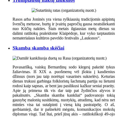
Trumpiausių naktų lauksnos
Rasos arba Joninės yra viena ryškiausių tradicijomis apipintų
švenčių metuose, burtų ir įvairių papročių gausa neatsiliekanti
nuo Kūčių nakties. Šiais metais ilgiausias metų dienas su
dalimi ratiliokų praleidome Klaipėdoje, kur vyko tarptautinis
nematerialaus kultūros paveldo festivalis „Lauksnos“.
Skamba skamba skėčiai
Pavasarišką, vaiskų Bernardinų sodo klegesį pakeitė tykus
žaliavimas. Iš XIX a. puošmenų vėl įšokta į kasdienius
džinsus (nors jau taip norėtųsi vasarinės suknelės). Keturias
dienas trukusi garbinga folkloristų šachmatų partija su lietumi
rodosi kaip sapnas, ar bent jau pasilikusi kažkur seniai praeity.
Apie ją primena tik vis dar taip pat žydinčios alyvos ir
pakalnutės. „Skamba skamba kankliai“ padovanojo tokią
gausybę malonių susitikimų, nuotykių, atradimų, kad nėra net
minties visa tai sutalpinti į vieną kitą pastraipėlę. O aš,
gerbiamieji, dar ir pašnekėti mėgstu, komunikacijos mokslų
diplomas visgi. Tad štai, prieš jūsų akis – ratiliokiškoji 49-ojo