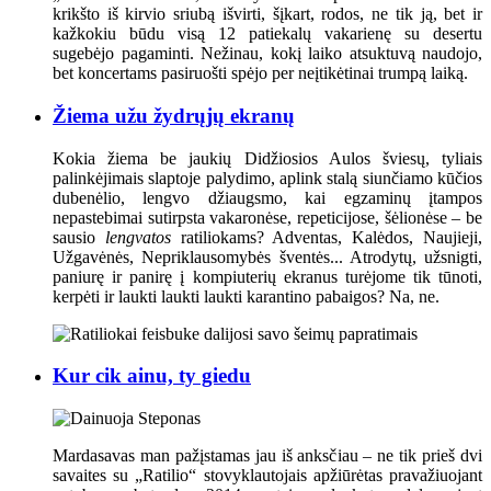
krikšto iš kirvio sriubą išvirti, šįkart, rodos, ne tik ją, bet ir
kažkokiu būdu visą 12 patiekalų vakarienę su desertu
sugebėjo pagaminti. Nežinau, kokį laiko atsuktuvą naudojo,
bet koncertams pasiruošti spėjo per neįtikėtinai trumpą laiką.
Žiema užu žydrųjų ekranų
Kokia žiema be jaukių Didžiosios Aulos šviesų, tyliais
palinkėjimais slaptoje palydimo, aplink stalą siunčiamo kūčios
dubenėlio, lengvo džiaugsmo, kai egzaminų įtampos
nepastebimai sutirpsta vakaronėse, repeticijose, šėlionėse – be
sausio
lengvatos
ratiliokams? Adventas, Kalėdos, Naujieji,
Užgavėnės, Nepriklausomybės šventės... Atrodytų, užsnigti,
paniurę ir panirę į kompiuterių ekranus turėjome tik tūnoti,
kerpėti ir laukti laukti laukti karantino pabaigos? Na, ne.
Kur cik ainu, ty giedu
Mardasavas man pažįstamas jau iš anksčiau – ne tik prieš dvi
savaites su „Ratilio“ stovyklautojais apžiūrėtas pravažiuojant