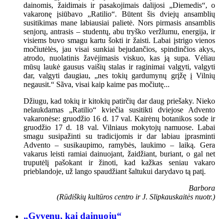
dainomis, žaidimais ir pasakojimais dalijosi „Diemedis“, o
vakaronę įsiūbavo „Ratilio“. Būtent šis dviejų ansamblių
susitikimas mane labiausiai palietė. Nors pirmasis ansamblis
senjorų, antrasis – studentų, abu tryško veržlumu, energija, ir
visiems buvo smagu kartu šokti ir žaisti. Labai įstrigo vienos
močiutėlės, jau visai sunkiai bejudančios, spindinčios akys,
atrodo, nuolatinis žavėjimasis viskuo, kas ją supa. Vėliau
mūsų laukė gausus vaišių stalas ir raginimai valgyti, valgyti
dar, valgyti daugiau, „nes tokių gardumynų grįžę į Vilnių
negausit.“ Sãva, visai kaip kaime pas močiutę...
Džiugu, kad tokių ir kitokių patirčių dar daug priešaky. Nieko
nelaukdamas „Ratilio“ kviečia susitikti dviejose Advento
vakaronėse: gruodžio 16 d. 17 val. Kairėnų botanikos sode ir
gruodžio 17 d. 18 val. Vilniaus mokytojų namuose. Labai
smagu susipažinti su tradicijomis ir dar labiau įprasminti
Advento – susikaupimo, ramybės, laukimo – laiką. Gera
vakarus leisti ramiai dainuojant, žaidžiant, buriant, o gal net
truputėlį pašokant ir žinoti, kad kažkas seniau vakaro
prieblandoje, už lango spaudžiant šaltukui darydavo tą patį.
Barbora
(Rūdiškių kultūros centro ir J. Slipkauskaitės nuotr.)
„Gyvenu, kai dainuoju“