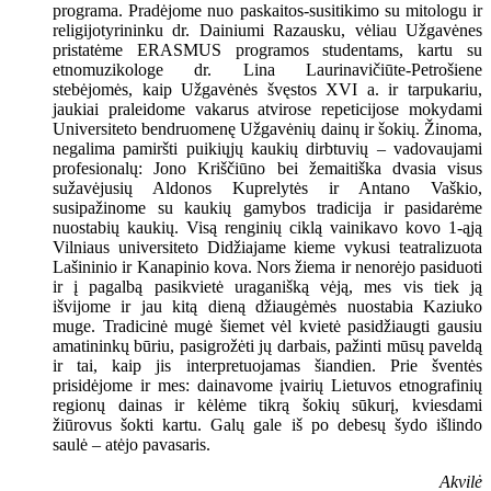
programa. Pradėjome nuo paskaitos-susitikimo su mitologu ir
religijotyrininku dr. Dainiumi Razausku, vėliau Užgavėnes
pristatėme ERASMUS programos studentams, kartu su
etnomuzikologe dr. Lina Laurinavičiūte-Petrošiene
stebėjomės, kaip Užgavėnės švęstos XVI a. ir tarpukariu,
jaukiai praleidome vakarus atvirose repeticijose mokydami
Universiteto bendruomenę Užgavėnių dainų ir šokių. Žinoma,
negalima pamiršti puikiųjų kaukių dirbtuvių – vadovaujami
profesionalų: Jono Kriščiūno bei žemaitiška dvasia visus
sužavėjusių Aldonos Kuprelytės ir Antano Vaškio,
susipažinome su kaukių gamybos tradicija ir pasidarėme
nuostabių kaukių. Visą renginių ciklą vainikavo kovo 1-ąją
Vilniaus universiteto Didžiajame kieme vykusi teatralizuota
Lašininio ir Kanapinio kova. Nors žiema ir nenorėjo pasiduoti
ir į pagalbą pasikvietė uraganišką vėją, mes vis tiek ją
išvijome ir jau kitą dieną džiaugėmės nuostabia Kaziuko
muge. Tradicinė mugė šiemet vėl kvietė pasidžiaugti gausiu
amatininkų būriu, pasigrožėti jų darbais, pažinti mūsų paveldą
ir tai, kaip jis interpretuojamas šiandien. Prie šventės
prisidėjome ir mes: dainavome įvairių Lietuvos etnografinių
regionų dainas ir kėlėme tikrą šokių sūkurį, kviesdami
žiūrovus šokti kartu. Galų gale iš po debesų šydo išlindo
saulė – atėjo pavasaris.
Akvilė