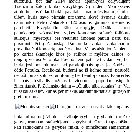
autobusu, bet dar 2014 metais aplankytas dalyvaujant
Tradicinių šokių klubo stovykloje. Šį rudenį Mardasavas
atmintin įsirėžė dar kitokiu pavidalu – nauju festivaliu „Čiulba
ulba“, kuris savo pirmąją programą skyrė žymaus dzūkų
dainininko Petro Zalansko 120-osioms gimimo metinėms
paminėti. Kvepiančio šilo apsuptyje, Dzūkų namo
paunksmėje sekmadienį vykęs koncertas subūrė folkloro
atlikėjus, mylėtojus bei vietinius žmones pabūti kartu bei
prisiminti Petrą Zalanską. Dainininko vaikai, vaikaičiai ir
provaikaičiai koncertą pradėjo daina „Vai aš aisiu ton šalałėn“,
po kurios skambėjo kitos jo atliktos ir mylėtos dainos, o
renginį vedusi Veronika Povilionienė pati ne tik dainavo, bet
ir dalijosi prisiminimais bei pasakojimais apie, jos žodžiais,
dėdę Petruką. Ratiliokai, būdami ne iš kelmo spirti, paruošė
net aštuonias solines, antifoninę bei bendrą dainas. Koncertas
ir pats festivalis uždaryti vienomis populiariausių ir
žinomiausių P. Zalansko dainų – „Čiulba ulba sakalas“ ir „Vai
tu sakal sakale“, kurias per miškus ataidint tikriausiai girdėjo ir
gretimi kaimai.
Pakeliui namo į Vilnių susivilioję grybų ir grybautojų miške
gausa, trumpam stabtelėjome pagrybauti. Greitai tapo aišku,
kad ratiliokams ne gėrybes rinkti, o minkštomis samanomis