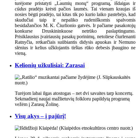
turėjome pristatyti „Laumių monų“ programą, išdaigas ir
cūdus
pradėjo krėsti pačios laumės. Tai vienam kraujas iš
nosies bėgti pradėjo, tai kitas tik po kurio laiko pastebėjo, kad
skudučiai taip ir nepaliko rudeniškomis spalvomis
besidažančios M. K. Čiurlionio gatvės. Ir pačiame pasakotojų
konkurse Druskininkuose netrūko paslaptingumo.
Prisiklausius įvairiausių pasakų porinimų, netoliese čiurlenanti
Ratnyčia, retkarčiais suūbiantis didysis apuokas ir Nemuno
slėnius ir kelius užklojantis tirštas rūko debesis įbaugino ne
vieną.
Kelionių užkulisiai: Zarasai
Turėjom labai ilgas atostogas – net dvi savaites tarp koncertų.
Sekmadienį naujai mažlietuvių folkloru papildytą programą
vežėm į Zarasų Žolinę.
Visų akys – į pajūrį!