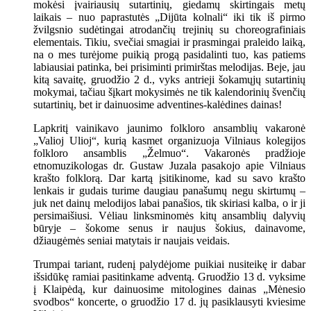
mokėsi įvairiausių sutartinių, giedamų skirtingais metų
laikais – nuo paprastutės „Dijūta kolnali“ iki tik iš pirmo
žvilgsnio sudėtingai atrodančių trejinių su choreografiniais
elementais. Tikiu, svečiai smagiai ir prasmingai praleido laiką,
na o mes turėjome puikią progą pasidalinti tuo, kas patiems
labiausiai patinka, bei prisiminti primirštas melodijas. Beje, jau
kitą savaitę, gruodžio 2 d., vyks antrieji šokamųjų sutartinių
mokymai, tačiau šįkart mokysimės ne tik kalendorinių švenčių
sutartinių, bet ir dainuosime adventines-kalėdines dainas!
Lapkritį vainikavo jaunimo folkloro ansamblių vakaronė
„Valioj Ulioj“, kurią kasmet organizuoja Vilniaus kolegijos
folkloro ansamblis „Želmuo“. Vakaronės pradžioje
etnomuzikologas dr. Gustaw Juzala pasakojo apie Vilniaus
krašto folklorą. Dar kartą įsitikinome, kad su savo krašto
lenkais ir gudais turime daugiau panašumų negu skirtumų –
juk net dainų melodijos labai panašios, tik skiriasi kalba, o ir ji
persimaišiusi. Vėliau linksminomės kitų ansamblių dalyvių
būryje – šokome senus ir naujus šokius, dainavome,
džiaugėmės seniai matytais ir naujais veidais.
Trumpai tariant, rudenį palydėjome puikiai nusiteikę ir dabar
išsidūkę ramiai pasitinkame adventą. Gruodžio 13 d. vyksime
į Klaipėdą, kur dainuosime mitologines dainas „Mėnesio
svodbos“ koncerte, o gruodžio 17 d. jų pasiklausyti kviesime