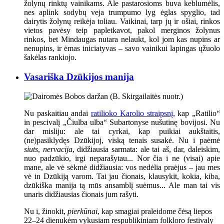
žolynų rinktų vainikams. Ale pastarosioms buva keblumėlis,
nes aplink sodybų veja trumpumo lyg ėglas spyglio, tad
dairytis žolynų reikėja toliau. Vaikinai, tarp jų ir ošiai, rinkos
vietos pavėsy teip papletkavot, pakol merginos žolynus
rinkos, bet Mindaugas nutara nelaukt, kol jom kas nupins ar
nenupins, ir ėmas iniciatyvas – savo vainikui lapingas ųžuolo
šakėlas rankiojo.
Vasariška Dzūkijos manija
Nu paskaitiau andai
ratilioko Karolio straipsnį
, kap „Ratilio“
in pescivalį „Čiulba ulba“ Subartonyse nušutinę bovijosi. Nu
dar misliju: ale tai cyrkai, kap puikiai aukštaitis,
(ne)pasiklydęs Dzūkijoj, viską tenais susakė. Nu i paėmė
siuts
,
nervacija
, didžiausia sarmata: ale tai aš, dar, daleiskim,
nuo padzūkio, irgi neparašytau... Nor čia i ne (visai) apie
mane, ale vė sėkmė didžiausia: vos nedėlia praėjus – jau mes
vė in Dzūkiją varom. Tai jau čionais, klausykit, kokia, kiba,
dzūkiška manija tą mūs ansamblį suėmus... Ale man tai vis
unaris didžiausias čionais jum rašyti.
Nu i, žinokit,
pierkūnai
, kap smagiai praleidome čėsą liepos
22–24 dienukėm vykusiam respublikiniam folkloro festivaly