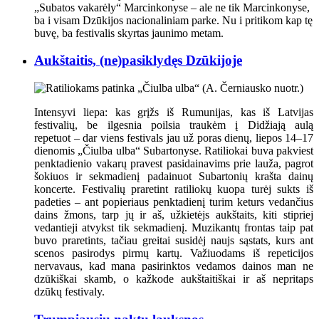
„Subatos vakarėly“ Marcinkonyse
– ale ne tik Marcinkonyse,
ba i visam Dzūkijos nacionaliniam parke. Nu i pritikom kap tę
buvę, ba festivalis skyrtas jaunimo metam.
Aukštaitis, (ne)pasiklydęs Dzūkijoje
Intensyvi liepa: kas grįžs iš Rumunijas, kas iš Latvijas
festivalių, be ilgesnia poilsia traukėm į Didžiają aulą
repetuot – dar viens festivals jau už poras dienų, liepos 14–17
dienomis „Čiulba ulba“ Subartonyse. Ratiliokai buva pakviest
penktadienio vakarų pravest pasidainavims prie lauža, pagrot
šokiuos ir sekmadienį padainuot Subartonių krašta dainų
koncerte. Festivalių praretint ratiliokų kuopa turėj sukts iš
padeties – ant popieriaus penktadienį turim keturs vedančius
dains žmons, tarp jų ir aš, užkietėjs aukštaits, kiti stipriej
vedantieji atvykst tik sekmadienį. Muzikantų frontas taip pat
buvo praretints, tačiau greitai susidėj naujs sąstats, kurs ant
scenos pasirodys pirmų kartų. Važiuodams iš repeticijos
nervavaus, kad mana pasirinktos vedamos dainos man ne
dzūkiškai skamb, o kažkode aukštaitiškai ir aš nepritaps
dzūkų festivaly.