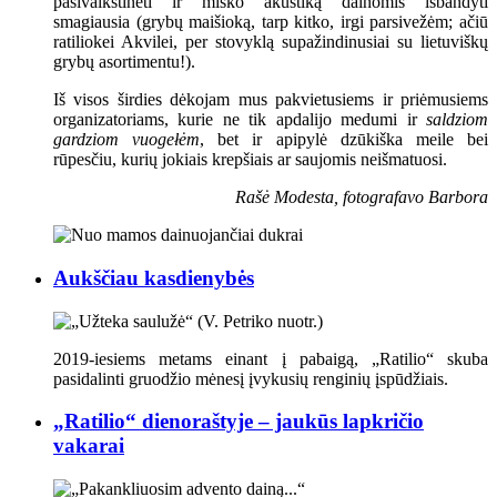
pasivaikštinėti ir miško akustiką dainomis išbandyti
smagiausia (grybų maišioką, tarp kitko, irgi parsivežėm; ačiū
ratiliokei Akvilei, per stovyklą supažindinusiai su lietuviškų
grybų asortimentu!).
Iš visos širdies dėkojam mus pakvietusiems ir priėmusiems
organizatoriams, kurie ne tik apdalijo medumi ir
saldziom
gardziom vuogełėm
, bet ir apipylė dzūkiška meile bei
rūpesčiu, kurių jokiais krepšiais ar saujomis neišmatuosi.
Rašė Modesta, fotografavo Barbora
Aukščiau kasdienybės
2019-iesiems metams einant į pabaigą, „Ratilio“ skuba
pasidalinti gruodžio mėnesį įvykusių renginių įspūdžiais.
„Ratilio“ dienoraštyje – jaukūs lapkričio
vakarai