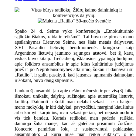
Spalio 24 d. Seime vyko konferencija „Etnokultūrinio
sąjūdžio ištakos, raida ir reikšmė“. Tai buvo ne pirmas mano
apsilankymas Lietuvos Seime, nes šiais metais dalyvavau
XVI Pasaulio lietuvių bendruomenės kongrese kaip
Argentinos lietuvių jaunimo sąjungos atstovė, bet šį kartą
viskas buvo kitaip. Trečiadienį, išklausiusi ypatingų liudijimų
apie folkloro ansamblius ir apie kitus kultūrinius judėjimus
prieš ir po Nepriklausomybės atkūrimo, šokau ir dainavau su
„Ratilio“, ir galiu pasakyti, kad jausmas, apimantis dainuojant
ir šokant, buvo daug stipresnis.
Lankau šį ansamblį jau apie dešimt mėnesių ir per visą šį laiką
išmokau unikalių dalykų, sužinojau apie autentišką lietuvių
kultūrą. Dainuoti ir šokti man nelabai sekasi – esu baigusi
meno mokyklą, ir kiti dalykai, pavyzdžiui, marginti kiaušinius
arba karpyti karpinius, man sekasi geriau, bet nepasiduodu ir
vis tiek bandau. Kartais ratiliokai man padeda, raiškiai
dainuoja šalia manęs, kad aš galėčiau prisiminti žodžius.
Koncerte pamiršau šokį ir susinervinusi paklausiau
ansamblioko: „Į kurią pusę man reikia suktis?“, o jo