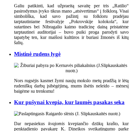
Galiu patikinti, kad užpraeitą savaitę per tris „Ratilio“
pasirodymus įvyko tikras mano „atsivertimas“ į folklorą. Visai
simboliška, kad savo pažintį su folkloru pradėjau
tarptautiniame festivalyje „Pokrovskije kolokola“, kur
sutartines bei Nibragalio kaimo tradicinę dainą pristatėme
tarptautinei auditorijai – buvo puiki proga parodyti savo
tapatybę ten, kur maišosi kultūros ir buriasi žmonės iš kitų
šalių.
Mistinė rudens lygė
Nors rugsėjis kasmet žymi naujų mokslo metų pradžią ir lėtą
rudeniškų darbų įsibėgėjimą, mums ilsėtis neleido – mėnesį
baigėme su trenksmu!
Kur pušynai kvepia, kur laumės pasakas seka
Dar nepasiekus
kvajomis
kvepiančio dzūkų krašto, kur
penktadienio pavakarę K. Dineikos sveikatingumo parke