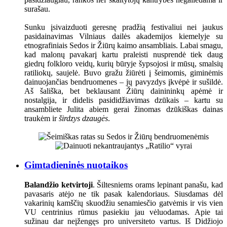
surašau.
Sunku įsivaizduoti geresnę pradžią festivaliui nei jaukus
pasidainavimas Vilniaus dailės akademijos kiemelyje su
etnografiniais Sedos ir Žiūrų kaimo ansambliais. Labai smagu,
kad malonų pavakarį kartu praleisti nusprendė tiek daug
giedrų folkloro veidų, kurių būryje šypsojosi ir mūsų, smalsių
ratiliokų, saujelė. Buvo gražu žiūrėti į šeimomis, giminėmis
dainuojančias bendruomenes – jų pavyzdys įkvėpė ir sušildė.
Aš šališka, bet beklausant Žiūrų dainininkų apėmė ir
nostalgija, ir didelis pasididžiavimas dzūkais – kartu su
ansambliete Julita abiem gerai žinomas dzūkiškas dainas
traukėm ir
širdzys dzaugės
.
Gimtadieninės nuotaikos
Balandžio ketvirtoji
. Šiltesniems orams lepinant panašu, kad
pavasaris atėjo ne tik pasak kalendoriaus. Siusdamas dėl
vakarinių kamščių skuodžiu senamiesčio gatvėmis ir vis vien
VU centrinius rūmus pasiekiu jau vėluodamas. Apie tai
sužinau dar neįžengęs pro universiteto vartus. Iš Didžiojo