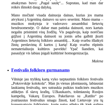
atsakymas buvo: „Pagal saulę“... Supratau, kad man dar
reikės išmokti daug dalykų.
Mano močiutė visada dainuoja dainas, kurias jos mama
atvykusi į Argentiną dainavo su savo seserimi. Mano mama –
muzikos mokytoja ir vadovavo ansambliui lietuvių
bendruomenėje. O dabar man patinka dainuoti, nors kartais
negaliu prisiminti visų žodžių. Vis pagalvoju, kaip norėčiau
grįžusi į Argentiną dainuoti su jomis arba galbūt įkurti
Argentinos lietuvių folkloro ansamblį… Kaip svarbu išlaikyti
žinių perdavimą iš kartos į kartą! Kaip svarbu rūpintis
nematerialiuoju kultūros paveldu! Ypač šiandien, kai
pasaulyje vis labiau įsigali kultūrinė homogenizacija.
Malena
Festivalis folkloro gurmanams
Vilniuje jau tryliktą kartą vyko tarptautinis folkloro festivalis
„Pokrovskije kolokola“. Man jis vienas įdomiausių, labiausiai
laukiamų festivalių, nes sutraukia puikius tradicinės muzikos
atlikėjus iš slavų kraštų, Užkaukazės, tolimiausių Rusijos
kampelių, Vakarų Europos. Pakeliavus su „Ratilio“ po
įvairiausius festivalius smagu žinoti, kad Lietuvoje yra tų
konservatyvių folkloristų, kurie patys atlieka tik kiek galima