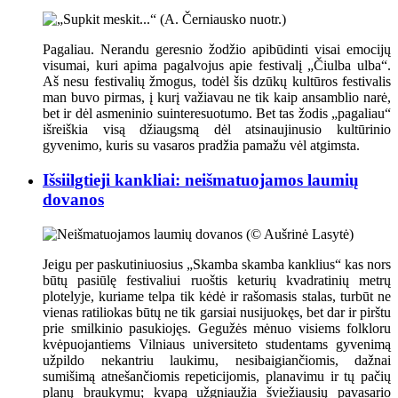
Pagaliau. Nerandu geresnio žodžio apibūdinti visai emocijų
visumai, kuri apima pagalvojus apie festivalį „Čiulba ulba“.
Aš nesu festivalių žmogus, todėl šis dzūkų kultūros festivalis
man buvo pirmas, į kurį važiavau ne tik kaip ansamblio narė,
bet ir dėl asmeninio suinteresuotumo. Bet tas žodis „pagaliau“
išreiškia visą džiaugsmą dėl atsinaujinusio kultūrinio
gyvenimo, kuris su vasaros pradžia pamažu vėl atgimsta.
Išsiilgtieji kankliai: neišmatuojamos laumių
dovanos
Jeigu per paskutiniuosius „Skamba skamba kanklius“ kas nors
būtų pasiūlę festivaliui ruoštis keturių kvadratinių metrų
plotelyje, kuriame telpa tik kėdė ir rašomasis stalas, turbūt ne
vienas ratiliokas būtų ne tik garsiai nusijuokęs, bet dar ir pirštu
prie smilkinio pasukiojęs. Gegužės mėnuo visiems folkloru
kvėpuojantiems Vilniaus universiteto studentams gyvenimą
užpildo nekantriu laukimu, nesibaigiančiomis, dažnai
sumišimą atnešančiomis repeticijomis, planavimu ir tų pačių
planų braukymu; kvapą užgniaužia šviežiausių pavasario