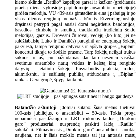
kiemo sklinda „Ratilio“ kapelijos garsai ir kažkur (greičiausia
praeitą dieną vykusioje papildomoje ansamblio repeticijoje)
girdėta melodija. VU 439-asis gimtadienis eina į pabaigą ir po
visos dienos renginių nemažas būrelis ištvermingiausiųjų
drąsinasi patrypti pagal ausiai dorai negirdėtus bandonijos,
basedlos, cimbolų ir smuikų, traukiančių tradicinių šokių
melodijas, garsus. Drovesni žiūrovai, vedėjų (ko kito, jei ne
saldžiabalsių Luko ir Damilės) paraginti ar energingų šokėjų
pakviesti, tampa renginio dalyviais ir apšyla grupės „Biplan“
koncertui tikrąja to žodžio prasme. Tarp šokėjų neilgai trukus
sukuosi ir aš, jau pažindamas dar taip neseniai visiškai
svetimus ansamblio narių veidus ir keletą kitų renginio
dalyvių – etatinių šokėjų. Pusvalandis pralekia, rodos,
akimirksniu, ir sušilusią publiką atiduodame į „Biplan“
rankas. Gera grupė, špyga taukuota.
Balandžio aštuntoji
. Įdomiai sutapo: šiais metais Lietuvai
100-asis jubiliejus, o ansambliui – 50-asis. Tokia proga
nepamiršta pasidžiaugti ir LRT rodomos laidos „Duokim
garo“ prodiuseriai, nusprendę paskirti laidą „Ratilio“
sukakčiai. Filmavimasis „Duokim garo“ ansambliui – anokia
naujiena, net ir šiais mokslo metais tai jau antrasis mūsų