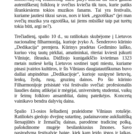
autentiškesnį folklorą ir svečius kviečia tik tuos, kurie patiks
išrankiesiems tokios muzikos fanams. Tai yra festivalis,
kuriame jautiesi tikrai savas, nors ir kiek „egzotiškas“ (jei man
svečių muzika yra egzotiška, tai jiems mūsiškė taip pat turėtų
tokia būti, argi ne?).
Trečiadienį, spalio 10 d., su ratiliokais skubėjome į Lietuvos
nacionalinę filharmoniją, kurioje įvyko A. Šenderovo kūrinio
„Dedikacija“ premjera. Kūrinys pradėtas Gedimino laiško,
kuriuo visų tautų pirkliai, amatininkai, riteriai kviesti įsikurti
Vilniuje, ištrauka. Didžiojo kunigaikščio kvietimas 1323
metais nutiesė kelią Lietuvos sostinei tapti miestu, kuriame
pinasi įvairios kultūros, ir šis Vilniaus daugiatautiškumas buvo
dailiai atspindėtas „Dedikacijoje“, kurioje susipynė lietuvių,
lenkų, žydų, rusų, gruzinų dainos. Po šio kūrinio
Filharmonijoje prisistatė visi festivalio svečiai: profesionalūs
liaudies dainų atlikėjai ir mėgėjai, universitetų studentai, vaikų
ir šeimų folkloro ansambliai, dainų pateikėjos. Koncertą
vainikavo bendra dalyvių daina.
Spalio 13-osios šeštadienį praleidome Vilniaus rotušėje.
Ratiliokės giedojo dvejinę sutartinę, padainavome aukštaitišką
šienapjūtės ir žemaičių dainas, parodėme tradicinę polką,
pašokdinome mugėje besilankiusius žmones. Savo
pasirodymą festivalyje baigę, kiek kam leido jėgos ir laikas,