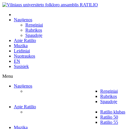
Naujienos
Renginiai
Rubrikos
Spaudoje
Apie Ratilio
Muzika
Leidiniai
Nuotraukos
EN
Susisiek
Menu
Naujienos
Renginiai
Rubrikos
Spaudoje
Apie Ratilio
Ratilio klubas
Ratilio 50
Ratilio 55
Muzika