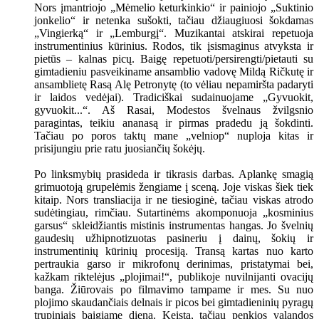
Nors įmantriojo „Mėmelio keturkinkio“ ir painiojo „Suktinio
jonkelio“ ir netenka sušokti, tačiau džiaugiuosi šokdamas
„Vingierką“ ir „Lemburgį“. Muzikantai atskirai repetuoja
instrumentinius kūrinius. Rodos, tik įsismaginus atvyksta ir
pietūs – kalnas picų. Baigę repetuoti/persirengti/pietauti su
gimtadieniu pasveikiname ansamblio vadovę Mildą Ričkutę ir
ansamblietę Rasą Alę Petronytę (to vėliau nepamiršta padaryti
ir laidos vedėjai). Tradiciškai sudainuojame „Gyvuokit,
gyvuokit...“. Aš Rasai, Modestos švelnaus žvilgsnio
paragintas, teikiu ananasą ir pirmas pradedu ją šokdinti.
Tačiau po poros taktų mane „velniop“ nuploja kitas ir
prisijungiu prie ratu juosiančių šokėjų.
Po linksmybių prasideda ir tikrasis darbas. Aplankę smagią
grimuotoją grupelėmis žengiame į sceną. Joje viskas šiek tiek
kitaip. Nors transliacija ir ne tiesioginė, tačiau viskas atrodo
sudėtingiau, rimčiau. Sutartinėms akomponuoja „kosminius
garsus“ skleidžiantis mistinis instrumentas hangas. Jo švelnių
gaudesių užhipnotizuotas pasineriu į dainų, šokių ir
instrumentinių kūrinių procesiją. Transą kartas nuo karto
pertraukia garso ir mikrofonų derinimas, pristatymai bei,
kažkam riktelėjus „plojimai!“, publikoje nuvilnijanti ovacijų
banga. Žiūrovais po filmavimo tampame ir mes. Su nuo
plojimo skaudančiais delnais ir picos bei gimtadieninių pyragų
trupiniais baigiame dieną. Keista, tačiau penkios valandos