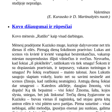
studijoje neprailgo.
Valentinas
(E. Kurausko ir D. Martinaitytės nuotr.)
Kovo džiaugsmai ir rūpesčiai
Kovo mėnesis „Ratilio“ kaip visad darbingas.
Mėnesį pradėjome Kaziuko muge, kurioje dalyvavome net tris
dienas iš eilės. Pirmąją dieną šokdinom praeivius: Lukas ant
scenos vis kvietė ir kvietė vangokai besirenkančius, vakarop
miestan nusprendusius išlįsti vilniečius ir svečius. Nesvarbu,
kad šokiai „iš plokštelės“, ratiliokam vis tiek smagu! Šokom ir
su drąsiausiais praeiviais, ir tarpusavy, vakaras turiningas ir
smagus! Po šokių svarbiausi – maisto talonai. Juos Lukutis
saugojo slaptam vokely, kurio net su savimi nesinešė ant
scenos (žinojo, kad ratiliokų neatsigins). Antrąją dieną šokiai
dar smagesni – Katedros aikštėje, daugiau žmonių, visi
drąsūs! Ką tik bepaimsi – visi šoks! Žinoma, šalta, kojos
slysta, sniegas, bet juk linksma! Trečią dieną žygiavome su
Kaziuku – buvau vienas iš ragininkų, tad stojau greta kitų
antron eilėn ir visi pūtėm savo partijas. Pirma sutartinė – visai
neblogai, aiški melodija, įpusėjus eisenai jau sunkiau, galima