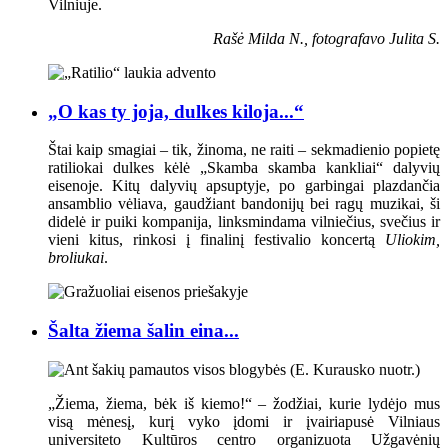
Vilniuje.
Rašė Milda N., fotografavo Julita S.
„O kas ty joja, dulkes kiloja...“
Štai kaip smagiai – tik, žinoma, ne raiti – sekmadienio popietę
ratiliokai dulkes kėlė „Skamba skamba kankliai“ dalyvių
eisenoje. Kitų dalyvių apsuptyje, po garbingai plazdančia
ansamblio vėliava, gaudžiant bandonijų bei ragų muzikai, ši
didelė ir puiki kompanija, linksmindama vilniečius, svečius ir
vieni kitus, rinkosi į finalinį festivalio koncertą
Uliokim,
broliukai
.
Šalta žiema šalin eina...
„Žiema, žiema, bėk iš kiemo!“ – žodžiai, kurie lydėjo mus
visą mėnesį, kurį vyko įdomi ir įvairiapusė Vilniaus
universiteto Kultūros centro organizuota Užgavėnių