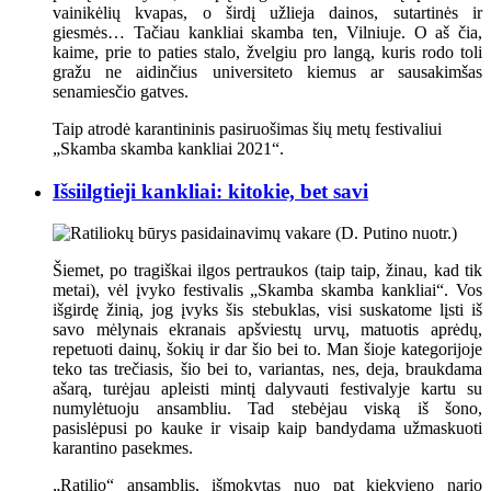
vainikėlių kvapas, o širdį užlieja dainos, sutartinės ir
giesmės… Tačiau kankliai skamba ten, Vilniuje. O aš čia,
kaime, prie to paties stalo, žvelgiu pro langą, kuris rodo toli
gražu ne aidinčius universiteto kiemus ar sausakimšas
senamiesčio gatves.
Taip atrodė karantininis pasiruošimas šių metų festivaliui
„Skamba skamba kankliai 2021“.
Išsiilgtieji kankliai: kitokie, bet savi
Šiemet, po tragiškai ilgos pertraukos (taip taip, žinau, kad tik
metai), vėl įvyko festivalis „Skamba skamba kankliai“. Vos
išgirdę žinią, jog įvyks šis stebuklas, visi suskatome lįsti iš
savo mėlynais ekranais apšviestų urvų, matuotis aprėdų,
repetuoti dainų, šokių ir dar šio bei to. Man šioje kategorijoje
teko tas trečiasis, šio bei to, variantas, nes, deja, braukdama
ašarą, turėjau apleisti mintį dalyvauti festivalyje kartu su
numylėtuoju ansambliu. Tad stebėjau viską iš šono,
pasislėpusi po kauke ir visaip kaip bandydama užmaskuoti
karantino pasekmes.
„Ratilio“ ansamblis, išmokytas nuo pat kiekvieno nario