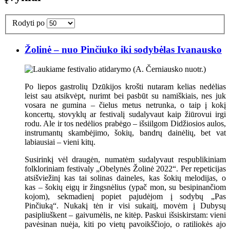
Rodyti po
Žolinė – nuo Pinčiuko iki sodybėlas Ivanausko
Po liepos gastrolių Dzūkijos krošti nutaram kelias nedėlias
leist sau atsikvėpt, nurimt bei pasbūt su namiškiais, nes juk
vosara ne gumina – čielus metus netrunka, o taip į kokį
koncertų, stovyklų ar festivalį sudalyvaut kaip žiūrovui irgi
rodu. Ale ir tos nedėlios prabėgo – išsiilgom Didžiosios aulos,
instrumantų skambėjimo, šokių, bandrų dainėlių, bet vat
labiausiai – vieni kitų.
Susirinkį vėl draugėn, numatėm sudalyvaut respublikiniam
folkloriniam festivaly „Obelynės Žolinė 2022“. Per repeticijas
atsišviežinį kas tai solinas daineles, kas šokių melodijas, o
kas – šokių eigų ir žingsnėlius (ypač mon, su besipinančiom
kojom), sekmadienį popiet pajudėjom į sodybų „Pas
Pinčiuką“. Nukakį tėn ir visi sukaitį, movėm į Dubysų
pasipliuškent – gaivumėlis, ne kitėp. Paskui išsiskirstam: vieni
pavėsinan nuėja, kiti po vietų pavoikščiojo, o ratiliokės ajo