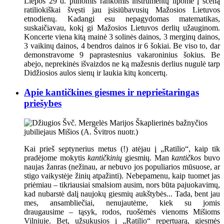
Liepos 29 d. pilnomis rankomis instrumentų lipome į sceną
ratiliokiškai švęsti jau įsisiūbavusių Mažosios Lietuvos
etnodienų. Kadangi esu nepagydomas matematikas,
suskaičiavau, kokį gi Mažosios Lietuvos derlių užauginom.
Koncerte viena kitą mainė 3 solinės dainos, 3 merginų dainos,
3 vaikinų dainos, 4 bendros dainos ir 6 šokiai. Be viso to, dar
demonstravome 9 paprastesnius vakaroninius šokius. Be
abejo, neprekinės išvaizdos ne ką mažesnis derlius nugulė tarp
Didžiosios aulos sienų ir laukia kitų koncertų.
Apie kantičkines giesmes ir neprieštaringas
priešybes
Kai prieš septynerius metus (!) atėjau į „Ratilio“, kaip tik
pradėjome mokytis
kantičkinių
giesmių. Man
kantičkos
buvo
naujas žanras (nežinau, ar nebuvo jos populiarios mūsuose, ar
stigo vaikystėje žinių atpažinti). Nebepamenu, kaip tuomet jas
priėmiau – tikriausiai smalsiom ausim, nors būta pajuokavimų,
kad nubarstė dalį naujokų giesmių aukštybės... Tada, bent jau
mes, ansambliečiai, nenujautėme, kiek su jomis
draugausime – tąsyk, rodos, ruošėmės vienoms Mišioms
Vilniuje. Bet, užsukusios į „Ratilio“ repertuarą, giesmės