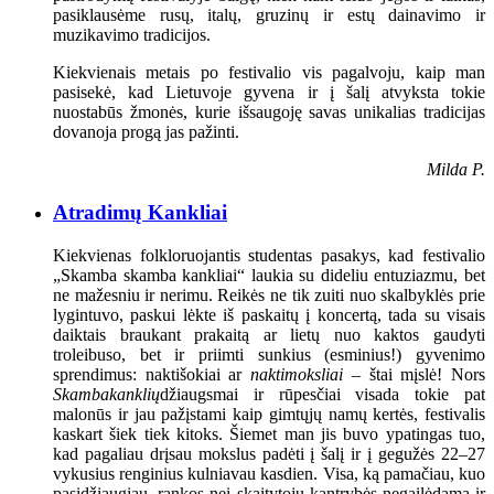
pasiklausėme rusų, italų, gruzinų ir estų dainavimo ir
muzikavimo tradicijos.
Kiekvienais metais po festivalio vis pagalvoju, kaip man
pasisekė, kad Lietuvoje gyvena ir į šalį atvyksta tokie
nuostabūs žmonės, kurie išsaugoję savas unikalias tradicijas
dovanoja progą jas pažinti.
Milda P.
Atradimų Kankliai
Kiekvienas folkloruojantis studentas pasakys, kad festivalio
„Skamba skamba kankliai“ laukia su dideliu entuziazmu, bet
ne mažesniu ir nerimu. Reikės ne tik zuiti nuo skalbyklės prie
lygintuvo, paskui lėkte iš paskaitų į koncertą, tada su visais
daiktais braukant prakaitą ar lietų nuo kaktos gaudyti
troleibuso, bet ir priimti sunkius (esminius!) gyvenimo
sprendimus: naktišokiai ar
naktimoksliai
– štai mįslė! Nors
Skambakanklių
džiaugsmai ir rūpesčiai visada tokie pat
malonūs ir jau pažįstami kaip gimtųjų namų kertės, festivalis
kaskart šiek tiek kitoks. Šiemet man jis buvo ypatingas tuo,
kad pagaliau drįsau mokslus padėti į šalį ir į gegužės 22–27
vykusius renginius kulniavau kasdien. Visa, ką pamačiau, kuo
pasidžiaugiau, rankos nei skaitytojų kantrybės negailėdama ir