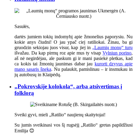
Sasułės,
dartės jumiem tokių indomybį apie žmonelius paporysiu. Nu
kokie anys čiudni! O jau ypač ciej ratiliokai. Žinau, ba gi
gruodzin sekiojau juos visur, kap jiej in
„Laumių monų“ turų
išvažau. Da kap pirmų roz apie mus ty visap
Vylniun porino
,
aš nė negirdėjau, ale paskum gi ir mani pasiekė pletkas, kad
ca kokis tai žmonių jaunimas dabar jau
kurorti dzyvus apie
mano sasaris šneka
. Nu palaukit, pamislinau – ir insmukau in
jų autobusų in Klaipėdų.
„Pokrovskije kolokola“, arba atsivertimas į
folklorą
Sveiki gyvi, mieli „Ratilio“ naujienų skaitytojai!
Su jumis sveikinasi vos šį rugsėjį „Ratilio“ gretas papildžiusi
Emilija 😊