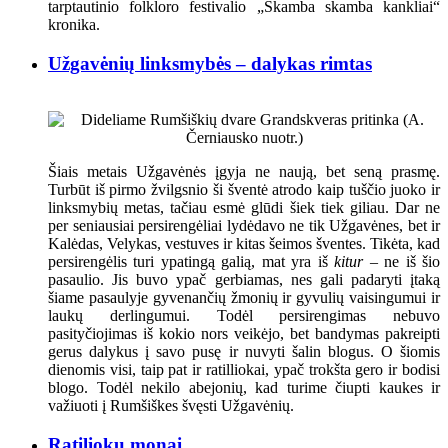
tarptautinio folkloro festivalio „Skamba skamba kankliai“
kronika.
Užgavėnių linksmybės – dalykas rimtas
Šiais metais Užgavėnės įgyja ne naują, bet seną prasmę.
Turbūt iš pirmo žvilgsnio ši šventė atrodo kaip tuščio juoko ir
linksmybių metas, tačiau esmė glūdi šiek tiek giliau. Dar ne
per seniausiai persirengėliai lydėdavo ne tik Užgavėnes, bet ir
Kalėdas, Velykas, vestuves ir kitas šeimos šventes. Tikėta, kad
persirengėlis turi ypatingą galią, mat yra iš
kitur
– ne iš šio
pasaulio. Jis buvo ypač gerbiamas, nes gali padaryti įtaką
šiame pasaulyje gyvenančių žmonių ir gyvulių vaisingumui ir
laukų derlingumui. Todėl persirengimas nebuvo
pasityčiojimas iš kokio nors veikėjo, bet bandymas pakreipti
gerus dalykus į savo pusę ir nuvyti šalin blogus. O šiomis
dienomis visi, taip pat ir ratilliokai, ypač trokšta gero ir bodisi
blogo. Todėl nekilo abejonių, kad turime čiupti kaukes ir
važiuoti į Rumšiškes švęsti Užgavėnių.
Ratiliokų monai