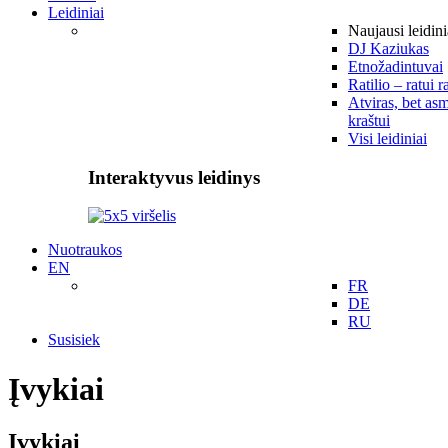
Leidiniai
Naujausi leidini
DJ Kaziukas
Etnožadintuvai
Ratilio – ratui r
Atviras, bet asm
kraštui
Visi leidiniai
Interaktyvus leidinys
Nuotraukos
EN
FR
DE
RU
Susisiek
Įvykiai
Įvykiai