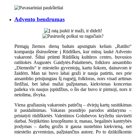
Advento bendrumas
Pirmąją žiemos dieną baltais apsnigtais keliais „Ratilio“
kompanija išsiruošėme į Rūdiškes, kur mūsų laukė Advento
vakaronė. Šiltai priimti Rūdiškių kultūros centro, buvusios
ratiliokės Augustės Gaidytės-Palaitienės, folkloro ansamblio
„Diemedis“ ir miestelio gyventojų, kartu šokom, dainavom ir
žaidėm. Man tai buvo labai graži ir nauja patirtis, nes prie
ansamblio prisijungiau šį rugsėjį, folkloras, nors visad artimas
širdžiai, bet labai mažai pažįstamas, kiekvienas koncertas
palieka vis naujus įspūdžius, o šis dar buvo ir pirmoji, nors ir
netolima, išvyka.
Viena gražiausių vakaronės patirčių – dviejų kartų susitikimas
ir pasidalinimas. Vakaras prasidėjo parodos atidarymu –
pristatyti rūdiškietės Valentinos Golubevos kryželiu siuvinėti
darbai. Neįtikėtino kruopštumo ir, manau, begalinės kantrybės
įrodymas – darbų grožis ir gausa nustebino kiekvieną, net
miestelio gyventojus, pažįstančius autorę. Po to dzūkiškomis