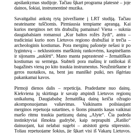
apsilankymas studijoje. Tačiau šįkart programa platesnė – joje
dainos, šokiai, instrumentinė muzika.
Savaitgaliui ankstų rytą įsiveržiame į LRT studiją. Tačiau
neateiname tuščiomis. Pirmiausia tempiame aprangą. Kai
kurios merginos net tris drabužių pamainas! Viena – suknia
daugiabalsiam romansui „Kur baltos rožės žydi“, antra –
tradiciniai kurio nors Lietuvos regiono drabužiai ir trečia –
archeologinis kostiumas. Pora merginų pašonėje nešasi ir po
lygintuvą – neklusnioms marškinių rankovėms, kaspinėliams
ir sijonams „auklėti“. Mano manta paprastesnė – žemaitiškas
kostiumas su sermėga. Stabteli pora mašinų ir ratiliokai iš
bagažinės vieną po kito traukia instrumentus. Neužmirštame ir
geros nuotaikos, na, bent jau maniškė puiki, nes išgėriau
pakankamai kavos.
Pirmoji dienos dalis – repeticija. Pradedame nuo dainų.
Kiekviena jų skirtinga ir savaip atspindi Lietuvos regionų
unikalumą. Daugiabalsę žemaitišką dainą keičia ožragio
akomponuojamas valiavimas. Vaikinams poilsiaujant
merginos repetuoja sutartines, o šioms pinantis kasas vaikinai
maršo ritmu traukia partizanų dainą „Alyte“. Čia padeda
instinktyviai išmokta gudrybė, kaip neprapulti „Ratilio“
dainuojant, kai nelabai sugebi – atsistoti greta stipresnio.
Toliau repetuojame šokius, jie šįkart visi iš Vakarų Lietuvos.