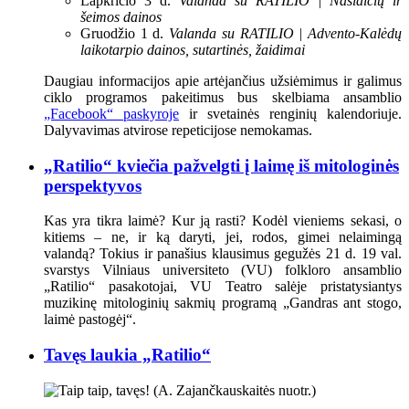
Lapkričio 3 d.
Valanda su RATILIO | Našlaičių ir
šeimos dainos
Gruodžio 1 d.
Valanda su RATILIO | Advento-Kalėdų
laikotarpio dainos, sutartinės, žaidimai
Daugiau informacijos apie artėjančius užsiėmimus ir galimus
ciklo programos pakeitimus bus skelbiama ansamblio
„Facebook“ paskyroje
ir svetainės renginių kalendoriuje.
Dalyvavimas atvirose repeticijose nemokamas.
„Ratilio“ kviečia pažvelgti į laimę iš mitologinės
perspektyvos
Kas yra tikra laimė? Kur ją rasti? Kodėl vieniems sekasi, o
kitiems – ne, ir ką daryti, jei, rodos, gimei nelaimingą
valandą? Tokius ir panašius klausimus gegužės 21 d. 19 val.
svarstys Vilniaus universiteto (VU) folkloro ansamblio
„Ratilio“ pasakotojai, VU Teatro salėje pristatysiantys
muzikinę mitologinių sakmių programą „Gandras ant stogo,
laimė pastogėj“.
Tavęs laukia „Ratilio“