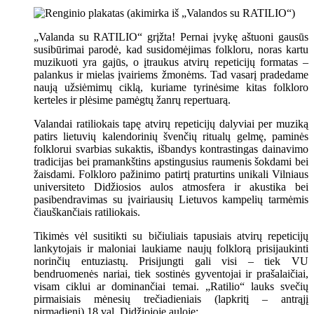
„Valanda su RATILIO“ grįžta! Pernai įvykę aštuoni gausūs
susibūrimai parodė, kad susidomėjimas folkloru, noras kartu
muzikuoti yra gajūs, o įtraukus atvirų repeticijų formatas –
palankus ir mielas įvairiems žmonėms. Tad vasarį pradedame
naują užsiėmimų ciklą, kuriame tyrinėsime kitas folkloro
kerteles ir plėsime pamėgtų žanrų repertuarą.
Valandai ratiliokais tapę atvirų repeticijų dalyviai per muziką
patirs lietuvių kalendorinių švenčių ritualų gelmę, paminės
folklorui svarbias sukaktis, išbandys kontrastingas dainavimo
tradicijas bei pramankštins apstingusius raumenis šokdami bei
žaisdami. Folkloro pažinimo patirtį praturtins unikali Vilniaus
universiteto Didžiosios aulos atmosfera ir akustika bei
pasibendravimas su įvairiausių Lietuvos kampelių tarmėmis
čiauškančiais ratiliokais.
Tikimės vėl susitikti su bičiuliais tapusiais atvirų repeticijų
lankytojais ir maloniai laukiame naujų folklorą prisijaukinti
norinčių entuziastų. Prisijungti gali visi – tiek VU
bendruomenės nariai, tiek sostinės gyventojai ir prašalaičiai,
visam ciklui ar dominančiai temai. „Ratilio“ lauks svečių
pirmaisiais mėnesių trečiadieniais (lapkritį – antrąjį
pirmadienį) 18 val. Didžiojoje auloje: