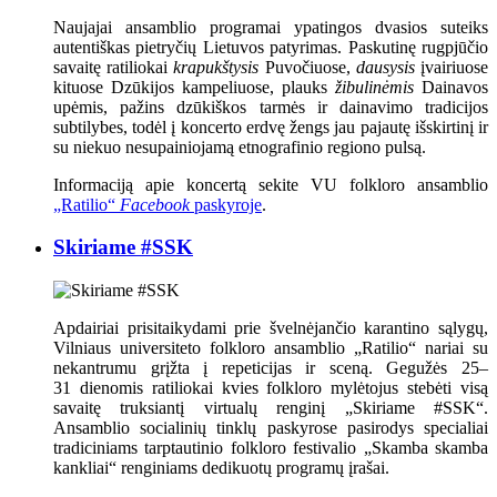
Naujajai ansamblio programai ypatingos dvasios suteiks
autentiškas pietryčių Lietuvos patyrimas. Paskutinę rugpjūčio
savaitę ratiliokai
krapukštysis
Puvočiuose,
dausysis
įvairiuose
kituose Dzūkijos kampeliuose, plauks
žibulinėmis
Dainavos
upėmis, pažins dzūkiškos tarmės ir dainavimo tradicijos
subtilybes, todėl į koncerto erdvę žengs jau pajautę išskirtinį ir
su niekuo nesupainiojamą etnografinio regiono pulsą.
Informaciją apie koncertą sekite VU folkloro ansamblio
„Ratilio“
Facebook
paskyroje
.
Skiriame #SSK
Apdairiai prisitaikydami prie švelnėjančio karantino sąlygų,
Vilniaus universiteto folkloro ansamblio „Ratilio“ nariai su
nekantrumu grįžta į repeticijas ir sceną. Gegužės 25–
31 dienomis ratiliokai kvies folkloro mylėtojus stebėti visą
savaitę truksiantį virtualų renginį „Skiriame #SSK“.
Ansamblio socialinių tinklų paskyrose pasirodys specialiai
tradiciniams tarptautinio folkloro festivalio „Skamba skamba
kankliai“ renginiams dedikuotų programų įrašai.