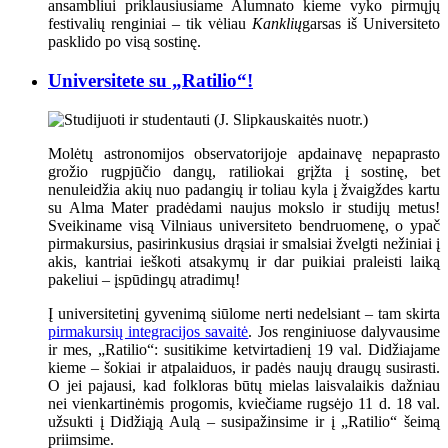
ansambliui priklausiusiame Alumnato kieme vyko pirmųjų
festivalių renginiai – tik vėliau
Kanklių
garsas iš Universiteto
pasklido po visą sostinę.
Universitete su „Ratilio“!
Molėtų astronomijos observatorijoje apdainavę nepaprasto
grožio rugpjūčio dangų, ratiliokai grįžta į sostinę, bet
nenuleidžia akių nuo padangių ir toliau kyla į žvaigždes kartu
su Alma Mater pradėdami naujus mokslo ir studijų metus!
Sveikiname visą Vilniaus universiteto bendruomenę, o ypač
pirmakursius, pasirinkusius drąsiai ir smalsiai žvelgti nežiniai į
akis, kantriai ieškoti atsakymų ir dar puikiai praleisti laiką
pakeliui – įspūdingų atradimų!
Į universitetinį gyvenimą siūlome nerti nedelsiant – tam skirta
pirmakursių integracijos savaitė
. Jos renginiuose dalyvausime
ir mes, „Ratilio“: susitikime ketvirtadienį 19 val. Didžiajame
kieme – šokiai ir atpalaiduos, ir padės naujų draugų susirasti.
O jei pajausi, kad folkloras būtų mielas laisvalaikis dažniau
nei vienkartinėmis progomis, kviečiame rugsėjo 11 d. 18 val.
užsukti į Didžiąją Aulą – susipažinsime ir į „Ratilio“ šeimą
priimsime.