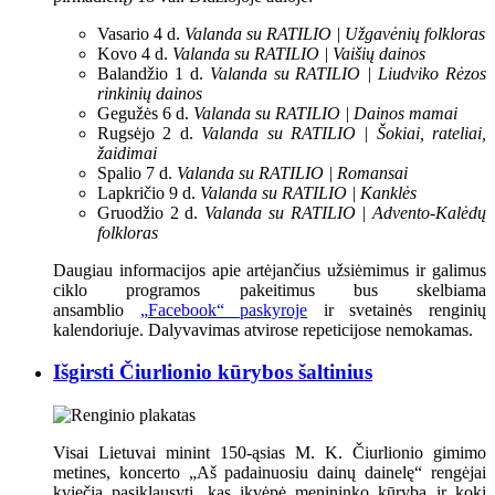
Vasario 4 d.
Valanda su RATILIO | Užgavėnių folkloras
Kovo 4 d.
Valanda su RATILIO | Vaišių dainos
Balandžio 1 d.
Valanda su RATILIO | Liudviko Rėzos
rinkinių dainos
Gegužės 6 d.
Valanda su RATILIO | Dainos mamai
Rugsėjo 2 d.
Valanda su RATILIO | Šokiai, rateliai,
žaidimai
Spalio 7 d.
Valanda su RATILIO | Romansai
Lapkričio 9 d.
Valanda su RATILIO | Kanklės
Gruodžio 2 d.
Valanda su RATILIO | Advento-Kalėdų
folkloras
Daugiau informacijos apie artėjančius užsiėmimus ir galimus
ciklo programos pakeitimus bus skelbiama
ansamblio
„Facebook“ paskyroje
ir svetainės renginių
kalendoriuje. Dalyvavimas atvirose repeticijose nemokamas.
Išgirsti Čiurlionio kūrybos šaltinius
Visai Lietuvai minint 150-ąsias M. K. Čiurlionio gimimo
metines, koncerto „Aš padainuosiu dainų dainelę“ rengėjai
kviečia pasiklausyti, kas įkvėpė menininko kūrybą ir kokį