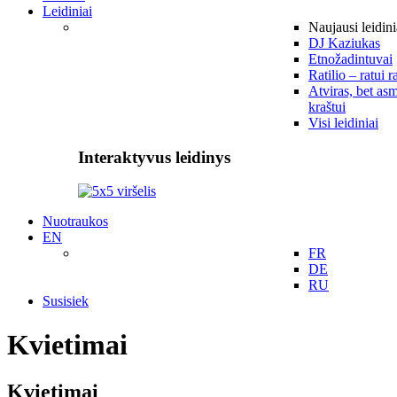
Leidiniai
Naujausi leidini
DJ Kaziukas
Etnožadintuvai
Ratilio – ratui r
Atviras, bet asm
kraštui
Visi leidiniai
Interaktyvus leidinys
Nuotraukos
EN
FR
DE
RU
Susisiek
Kvietimai
Kvietimai