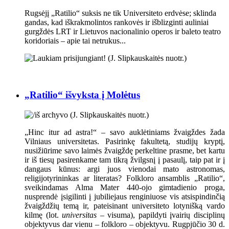
Rugsėjį „Ratilio“ suksis ne tik Universiteto erdvėse; sklinda
gandas, kad iškrakmolintos rankovės ir išblizginti auliniai
gurgždės LRT ir Lietuvos nacionalinio operos ir baleto teatro
koridoriais – apie tai netrukus...
„Ratilio“ išvyksta į Molėtus
„Hinc itur ad astra!“ – savo auklėtiniams žvaigždes žada
Vilniaus universitetas. Pasirinkę fakultetą, studijų kryptį,
nusižiūrime savo laimės žvaigždę perkeltine prasme, bet kartu
ir iš tiesų pasirenkame tam tikrą žvilgsnį į pasaulį, taip pat ir į
dangaus kūnus: argi juos vienodai mato astronomas,
religijotyrininkas ar literatas? Folkloro ansamblis „Ratilio“,
sveikindamas Alma Mater 440-ojo gimtadienio proga,
nusprendė įsigilinti į jubiliejaus renginiuose vis atsispindinčią
žvaigždžių temą ir, pateisinant universiteto lotynišką vardo
kilmę (lot.
universitas
– visuma), papildyti įvairių disciplinų
objektyvus dar vienu – folkloro – objektyvu. Rugpjūčio 30 d.