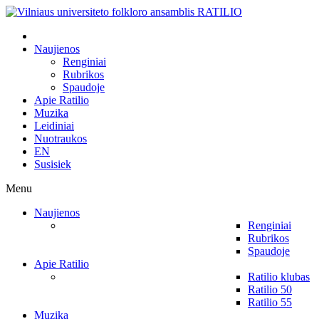
Naujienos
Renginiai
Rubrikos
Spaudoje
Apie Ratilio
Muzika
Leidiniai
Nuotraukos
EN
Susisiek
Menu
Naujienos
Renginiai
Rubrikos
Spaudoje
Apie Ratilio
Ratilio klubas
Ratilio 50
Ratilio 55
Muzika