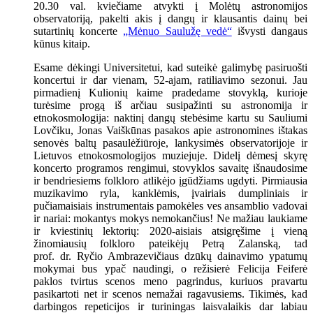
20.30 val. kviečiame atvykti į Molėtų astronomijos
observatoriją, pakelti akis į dangų ir klausantis dainų bei
sutartinių koncerte
„Mėnuo Saulužę vedė“
išvysti dangaus
kūnus kitaip.
Esame dėkingi Universitetui, kad suteikė galimybę pasiruošti
koncertui ir dar vienam, 52-ajam, ratiliavimo sezonui. Jau
pirmadienį Kulionių kaime pradedame stovyklą, kurioje
turėsime progą iš arčiau susipažinti su astronomija ir
etnokosmologija: naktinį dangų stebėsime kartu su Sauliumi
Lovčiku, Jonas Vaiškūnas pasakos apie astronomines ištakas
senovės baltų pasaulėžiūroje, lankysimės observatorijoje ir
Lietuvos etnokosmologijos muziejuje. Didelį dėmesį skyrę
koncerto programos rengimui, stovyklos savaitę išnaudosime
ir bendriesiems folkloro atlikėjo įgūdžiams ugdyti. Pirmiausia
muzikavimo ryla, kanklėmis, įvairiais dumpliniais ir
pučiamaisiais instrumentais pamokėles ves ansamblio vadovai
ir nariai: mokantys mokys nemokančius! Ne mažiau laukiame
ir kviestinių lektorių: 2020-aisiais atsigręšime į vieną
žinomiausių folkloro pateikėjų Petrą Zalanską, tad
prof. dr. Ryčio Ambrazevičiaus dzūkų dainavimo ypatumų
mokymai bus ypač naudingi, o režisierė Felicija Feiferė
paklos tvirtus scenos meno pagrindus, kuriuos pravartu
pasikartoti net ir scenos nemažai ragavusiems. Tikimės, kad
darbingos repeticijos ir turiningas laisvalaikis dar labiau