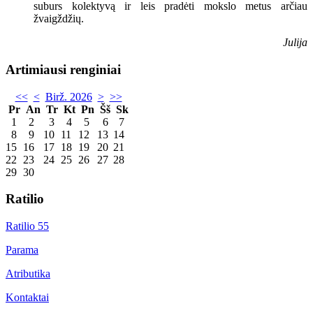
suburs kolektyvą ir leis pradėti mokslo metus arčiau
žvaigždžių.
Julija
Artimiausi renginiai
<<
<
Birž. 2026
>
>>
Pr
An
Tr
Kt
Pn
Šš
Sk
1
2
3
4
5
6
7
8
9
10
11
12
13
14
15
16
17
18
19
20
21
22
23
24
25
26
27
28
29
30
Ratilio
Ratilio 55
Parama
Atributika
Kontaktai