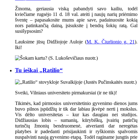
Žinoma, geriausia viską pabandyti savo kailiu, todėl
kviečiame rugsėjo 11 d. 18 val. ateiti į naujų narių priėmimo
šventę – papasakosite mums apie save, padainuosite kokią
nors patinkančią dainą, įsisuksite į bendrą šokių ratą. Gal
susišypsosim?
Lauksime jūsų Didžiojoje Auloje (
M. K. Čiurlionio g. 21
).
Iki!
Tu ieškai „Ratilio“
Sveiki, Vilniaus universiteto pirmakursiai (ir ne tik)!
Tikimės, kad pirmosios universitetinio gyvenimo dienos jums
buvo pilnos įspūdžių ir tik dar labiau įkvėpė nerti į mokslus.
Vis dėlto universitetas – kur kas daugiau nei studijos.
Didžiausias lobis – sumanių, kūrybiškų, įvairių patirčių
turinčių žmonių bendruomenė, atverianti dar neregėtas
platybes ir padedanti prisijaukinti ir ryškiomis spalvomis
nuspalvinti naują gyvenimo etapą. Todėl raginame jungtis prie