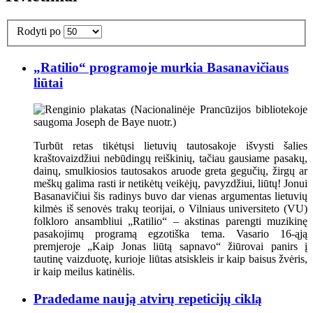
Rodyti po
„Ratilio“ programoje murkia Basanavičiaus
liūtai
Turbūt retas tikėtųsi lietuvių tautosakoje išvysti šalies
kraštovaizdžiui nebūdingų reiškinių, tačiau gausiame pasakų,
dainų, smulkiosios tautosakos aruode greta gegučių, žirgų ar
meškų galima rasti ir netikėtų veikėjų, pavyzdžiui, liūtų! Jonui
Basanavičiui šis radinys buvo dar vienas argumentas lietuvių
kilmės iš senovės trakų teorijai, o Vilniaus universiteto (VU)
folkloro ansambliui „Ratilio“ – akstinas parengti muzikinę
pasakojimų programą egzotiška tema. Vasario 16-ąją
premjeroje „Kaip Jonas liūtą sapnavo“ žiūrovai panirs į
tautinę vaizduotę, kurioje liūtas atsiskleis ir kaip baisus žvėris,
ir kaip meilus katinėlis.
Pradedame naują atvirų repeticijų ciklą