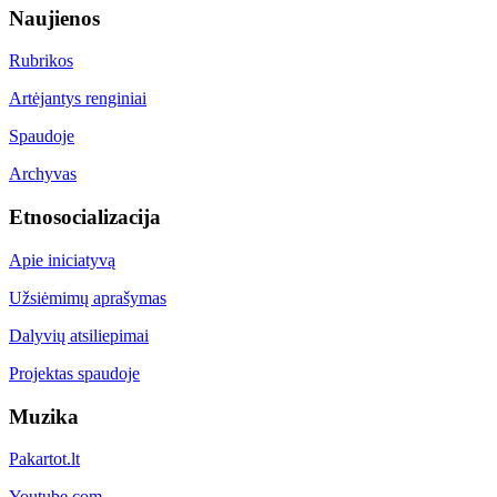
Naujienos
Rubrikos
Artėjantys renginiai
Spaudoje
Archyvas
Etnosocializacija
Apie iniciatyvą
Užsiėmimų aprašymas
Dalyvių atsiliepimai
Projektas spaudoje
Muzika
Pakartot.lt
Youtube.com