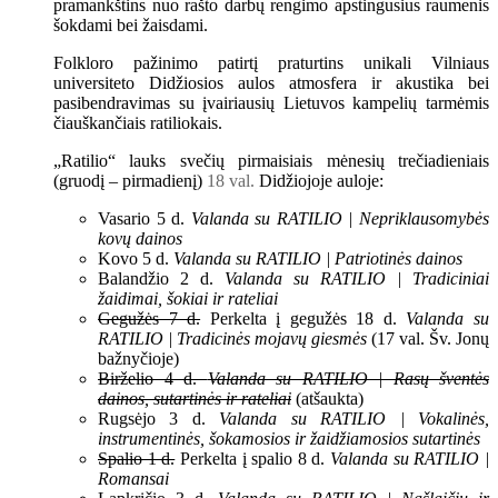
pramankštins nuo rašto darbų rengimo apstingusius raumenis
šokdami bei žaisdami.
Folkloro pažinimo patirtį praturtins unikali Vilniaus
universiteto Didžiosios aulos atmosfera ir akustika bei
pasibendravimas su įvairiausių Lietuvos kampelių tarmėmis
čiauškančiais ratiliokais.
„Ratilio“ lauks svečių pirmaisiais mėnesių trečiadieniais
(gruodį – pirmadienį)
18 val.
Didžiojoje auloje:
Vasario 5 d.
Valanda su RATILIO | Nepriklausomybės
kovų dainos
Kovo 5 d.
Valanda su RATILIO | Patriotinės dainos
Balandžio 2 d.
Valanda su RATILIO | Tradiciniai
žaidimai, šokiai ir rateliai
Gegužės 7 d.
Perkelta į gegužės 18 d.
Valanda su
RATILIO | Tradicinės mojavų giesmės
(17 val. Šv. Jonų
bažnyčioje)
Birželio 4 d.
Valanda su RATILIO | Rasų šventės
dainos, sutartinės ir rateliai
(atšaukta)
Rugsėjo 3 d.
Valanda su RATILIO | Vokalinės,
instrumentinės, šokamosios ir žaidžiamosios sutartinės
Spalio 1 d.
Perkelta į spalio 8 d.
Valanda su RATILIO |
Romansai