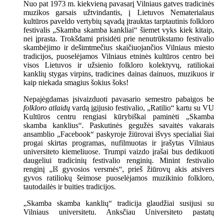
Nuo pat 1973 m. kiekvieną pavasarį Vilniaus gatves tradicinės
muzikos garsais užtvindantis, į Lietuvos Nematerialaus
kultūros paveldo vertybių sąvadą įtrauktas tarptautinis folkloro
festivalis „Skamba skamba kankliai“ šiemet vyks kiek kitaip,
nei įprasta. Trokšdami prisidėti prie nenutrūkstamo festivalio
skambėjimo ir dešimtmečius skaičiuojančios Vilniaus miesto
tradicijos, puoselėjamos Vilniaus etninės kultūros centro bei
visos Lietuvos ir užsienio folkloro kolektyvų, ratiliokai
kanklių stygas virpins, tradicines dainas dainuos, muzikuos ir
kaip niekada smagius šokius šoks!
Nepajėgdamas įsivaizduoti pavasario semestro pabaigos be
folkloro atlaidų
vardą įgijusio festivalio, „Ratilio“ kartu su VU
Kultūros centru rengiasi kūrybiškai paminėti „Skamba
skamba kanklius“. Paskutinės gegužės savaitės vakarais
ansamblio „Facebook“ paskyroje žiūrovai išvys specialiai šiai
progai skirtas programas, nufilmuotas ir įrašytas Vilniaus
universiteto kiemeliuose. Trumpi vaizdo įrašai bus dedikuoti
daugeliui tradicinių festivalio renginių. Minint festivalio
renginį „Iš gyvosios versmės“, prieš žiūrovų akis atsivers
gyvos ratiliokų šeimose puoselėjamos muzikinio folkloro,
tautodailės ir buities tradicijos.
„Skamba skamba kanklių“ tradicija glaudžiai susijusi su
Vilniaus universitetu. Anksčiau Universiteto pastatų