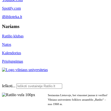
Spotify.com
iBiblioteka.lt
Nariams
Ratilio klubas
Natos
Kalendorius
Prisijungimas
Ieškoti...
Seniausias Lietuvoje, bet visuomet jaunas ir veržlus!
Vilniaus universiteto folkloro ansamblis „Ratilio“ –
nuo 1968 m.