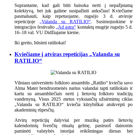
Suprantame, kad gali būti baisoka nerti į nepažįstamą
kolektyvą, bet juk galime susipažinti anksčiau! Kviečiame
pasmalsauti, kaip repetuojame, rugsėjo 3 d. atviroje
repeticijoje
„Valanda su RATILIO“
. Susimojuokime ir
integracijos festivalio
„Ad astra“
kontaktų mugėje rugsėjo 5 d.
16–18 val. VU Didžiajame kieme.
Iki greito, būsimi ratiliokai!
Kviečiame į atviras repeticijas „Valanda su
RATILIO“
Vilniaus universiteto folkloro ansamblis „Ratilio“ kviečia savo
Alma Mater bendruomenės narius valandai tapti ratiliokais ir
kartu su ansambliečiais nerti į lietuvių folkloro tradicijų
vandenyną. Visus 2025 metus vyksiančių užsiėmimų ciklas
„Valanda su RATILIO“ kviečia kūrybiškai atsikvėpti po
akademinių rūpesčių.
Atvirų repeticijų dalyviai per muziką patirs lietuvių
kalendorinių švenčių ritualų gelmę, pasiruoš dainomis
paminėti valstybės istorijai reikšmingas dienas bei