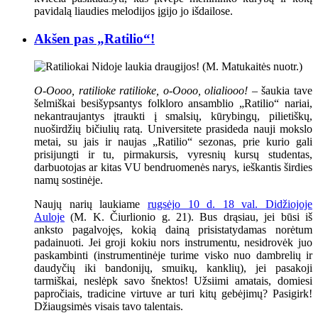
pavidalą liaudies melodijos įgijo jo išdailose.
Akšen pas „Ratilio“!
O-Oooo, ratilioke ratilioke, o-Oooo, olialiooo!
– šaukia tave
šelmiškai besišypsantys folkloro ansamblio „Ratilio“ nariai,
nekantraujantys įtraukti į smalsių, kūrybingų, pilietiškų,
nuoširdžių bičiulių ratą. Universitete prasideda nauji mokslo
metai, su jais ir naujas „Ratilio“ sezonas, prie kurio gali
prisijungti ir tu, pirmakursis, vyresnių kursų studentas,
darbuotojas ar kitas VU bendruomenės narys, ieškantis širdies
namų sostinėje.
Naujų narių laukiame
rugsėjo 10 d. 18 val. Didžiojoje
Auloje
(M. K. Čiurlionio g. 21). Bus drąsiau, jei būsi iš
anksto pagalvojęs, kokią dainą prisistatydamas norėtum
padainuoti. Jei groji kokiu nors instrumentu, nesidrovėk juo
paskambinti (instrumentinėje turime visko nuo dambrelių ir
daudyčių iki bandonijų, smuikų, kanklių), jei pasakoji
tarmiškai, neslėpk savo šnektos! Užsiimi amatais, domiesi
papročiais, tradicine virtuve ar turi kitų gebėjimų? Pasigirk!
Džiaugsimės visais tavo talentais.