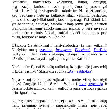
įvairiausių universiteto kolektyvų, klubų, draugijų,
organizacijų, kuriose sutiksite puikių žmonių, prasmingai
leisite laisvalaikį ir visapusiškai tobulėsite. Na, o jei jaučiate,
kad tradicinėje lietuvių kultūroje glūdi vertingų paslapčių,
jums smalsu apsivilkti tautinį kostiumą, maga išsiaiškinti, kas
yra bandonija, daudytė, basedla ir kaip jomis groti, dainuoti
įvairiomis tarmėmis atrodo smagus iššūkis, o gera savijauta
norėtumėte rūpintis šokiais, mielai kviečiame jungtis prie
mūsų, folkloro ansamblio „Ratilio“.
Užsukote čia atsitiktinai ir neįsivaizduojate, ką mes veikiam?
Naršykite mūsų
svetainę
,
Instagram
,
Facebook
,
YouTube
paskyras – ten rasite spalvingų istorijų nuo scenos ir iš
užkulisių ir susidarysite įspūdį, kas gi tas „Ratilio“.
Norėtumėte išgirsti iš pačių ratiliokų, kaip jie atėjo į ansamblį
ir kodėl pasiliko? Skaitykite rubriką „
Aš – ratiliokas
“.
Nepasikliaujate kitų pasakojimais ir norite viską išbandyti
patys? Rugsėjo 12 d. 18 val. užsukite į
atvirą repeticiją
ir
pasimatuokite ratilioko kailį – galbūt jis jums pasirodys jaukus
ir intriguojantis.
Na ir galiausiai nepabūkite rugsėjo 14 d. 18 val. ateiti į naujų
narių priėmimo šventę – papasakosite mums apie save,