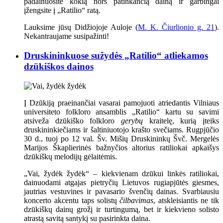
padainuosite kokią nors patinkančią dainą ir garbingai
įžengsite į „Ratilio“ ratą.
Lauksime jūsų Didžiojoje Auloje (
M. K. Čiurlionio g. 21
).
Nekantraujame susipažinti!
Druskininkuose sužydės „Ratilio“ atliekamos
dzūkiškos dainos
Į Dzūkiją praeinančiai vasarai pamojuoti atriedantis Vilniaus
universiteto folkloro ansamblis „Ratilio“ kartu su savimi
atsiveža dzūkiško folkloro
gerybų
kraitelę, kurią įteiks
druskininkiečiams ir šaltiniuotojo krašto svečiams. Rugpjūčio
30 d., tuoj po 12 val. Šv. Mišių Druskininkų Švč. Mergelės
Marijos Škaplierinės bažnyčios altorius ratiliokai apkaišys
dzūkiškų melodijų gėlaitėmis.
„Vai, žydėk žydėk“ – kiekvienam dzūkui linkės ratiliokai,
dainuodami atgajas pietryčių Lietuvos rugiapjūtės giesmes,
jautrias vestuvines ir pavasario švenčių dainas. Svarbiausiu
koncerto akcentu taps solistų
čilbavimas
, atskleisiantis ne tik
dzūkiškų dainų grožį ir turtingumą, bet ir kiekvieno solisto
atrastą savitą santykį su pasirinkta daina.