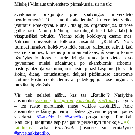
Mielieji Vilniaus universiteto pirmakursiai (ir ne tik),
sveikiname prisijungus prie spalvingos universiteto
bendruomenės! O ji – ne tik akademinė. Universitete veikia
įvairiausi kolektyvai, klubai, draugijos, organizacijos, kuriose
galite rasti šaunių bičiulių, prasmingai leisti laisvalaikį ir
visapusiškai tobulėti. Vienas tokių kolektyvų esame mes,
Vilniaus universiteto folkloro ansamblis „Ratilio“. Nors
trumpai nusakyti kolektyvo idėją sunku, galėtume sakyti, kad
esame žmonės, kuriems įdomu autentiškas, iš senelių kaime
užrašytas folkloras ir kurie džiugiai randa jam vietos savo
gyvenime: mielai uždainuoja po skambiomis arkomis,
pasiorganizuoja vakaronę oro uoste, pinasi kaspinus į kasas ir
šiokią dieną, entuziastingai dalijasi piešiniuose atrastomis
tautinio kostiumo detalėmis ar pateikėjų įrašuose nugirstais
muzikantų viražais.
Vis tiek nelabai aišku, kas tas „Ratilio“? Naršykite
ansamblio
svetainę
,
Instagram
,
Facebook
,
YouTube
paskyras
– ten rasite margiausių mūsų veiklos atspindžių. Apie
ansamblio reikšmę jo narių ir šalies gyvenime įspūdį padės
susidaryti
50-mečio
ir
55-mečio
proga rengti filmukai.
Ratiliokų liudijimus taip pat galite perskaityti rubrikoje „
Aš –
ratiliokas
“ arba
Facebook
įrašuose su grotažyme
#tavęslaukiaratilio
.