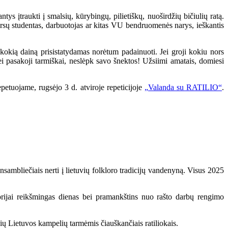
ys įtraukti į smalsių, kūrybingų, pilietiškų, nuoširdžių bičiulių ratą.
 kursų studentas, darbuotojas ar kitas VU bendruomenės narys, ieškantis
 kokią dainą prisistatydamas norėtum padainuoti. Jei groji kokiu nors
i pasakoji tarmiškai, neslėpk savo šnektos! Užsiimi amatais, domiesi
petuojame, rugsėjo 3 d. atviroje repeticijoje
„Valanda su RATILIO“
.
nsambliečiais nerti į lietuvių folkloro tradicijų vandenyną. Visus 2025
torijai reikšmingas dienas bei pramankštins nuo rašto darbų rengimo
sių Lietuvos kampelių tarmėmis čiauškančiais ratiliokais.