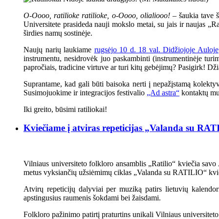
O-Oooo, ratilioke ratilioke, o-Oooo, olialiooo!
– šaukia tave še
Universitete prasideda nauji mokslo metai, su jais ir naujas „Ra
širdies namų sostinėje.
Naujų narių laukiame
rugsėjo 10 d. 18 val. Didžiojoje Auloje
instrumentu, nesidrovėk juo paskambinti (instrumentinėje turi
papročiais, tradicine virtuve ar turi kitų gebėjimų? Pasigirk! Dži
Suprantame, kad gali būti baisoka nerti į nepažįstamą kolektyv
Susimojuokime ir integracijos festivalio
„Ad astra“
kontaktų mu
Iki greito, būsimi ratiliokai!
Kviečiame į atviras repeticijas „Valanda su RA
Vilniaus universiteto folkloro ansamblis „Ratilio“ kviečia savo
metus vyksiančių užsiėmimų ciklas „Valanda su RATILIO“ kvieč
Atvirų repeticijų dalyviai per muziką patirs lietuvių kalend
apstingusius raumenis šokdami bei žaisdami.
Folkloro pažinimo patirtį praturtins unikali Vilniaus universite