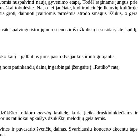
palvomis nuspalvinti naują gyvenimo etapą. Todėl raginame jungtis prie
siškai tobulėsite. Na, o jei jaučiate, kad tradicinėje lietuvių kultūroje
mis groti, dainuoti įvairiomis tarmėmis atrodo smagus iššūkis, o gera
site spalvingų istorijų nuo scenos ir iš užkulisių ir susidarysite įspūdį,
oko kailį – galbūt jis jums pasirodys jaukus ir intriguojantis.
nors patinkančią dainą ir garbingai įžengsite į „Ratilio“ ratą.
a dzūkiško folkloro
gerybų
kraitelę, kurią įteiks druskininkiečiams ir
orius ratiliokai apkaišys dzūkiškų melodijų gėlaitėmis.
vines ir pavasario švenčių dainas. Svarbiausiu koncerto akcentu taps
ina.