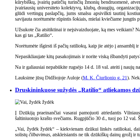
kūrybiškų, įvairių patirčių turinčių žmonių bendruomenė, atver
įvairiausių universiteto kolektyvų, klubų, draugijų, organizacijų,
glūdi vertingų paslapčių, jums smalsu apsivilkti tautinį kosti
savijauta norėtumėte rūpintis šokiais, mielai kviečiame jungtis 
Užsukote čia atsitiktinai ir neįsivaizduojate, ką mes veikiam? 
kas gi tas „Ratilio“.
Norėtumėte išgirsti iš pačių ratiliokų, kaip jie atėjo į ansamblį i
Nepasikliaujate kitų pasakojimais ir norite viską išbandyti paty
Na ir galiausiai nepabūkite rugsėjo 14 d. 18 val. ateiti į naujų
Lauksime jūsų Didžiojoje Auloje (
M. K. Čiurlionio g. 21
). Nek
Druskininkuose sužydės „Ratilio“ atliekamos dz
Į Dzūkiją praeinančiai vasarai pamojuoti atriedantis Vilniau
šaltiniuotojo krašto svečiams. Rugpjūčio 30 d., tuoj po 12 val.
„Vai, žydėk žydėk“ – kiekvienam dzūkui linkės ratiliokai, dai
solistų
čilbavimas
, atskleisiantis ne tik dzūkiškų dainų grožį ir 