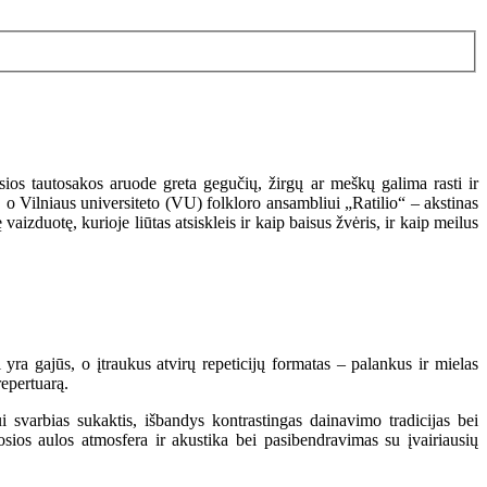
osios tautosakos aruode greta gegučių, žirgų ar meškų galima rasti ir
, o Vilniaus universiteto (VU) folkloro ansambliui „Ratilio“ – akstinas
zduotę, kurioje liūtas atsiskleis ir kaip baisus žvėris, ir kaip meilus
a gajūs, o įtraukus atvirų repeticijų formatas – palankus ir mielas
epertuarą.
ui svarbias sukaktis, išbandys kontrastingas dainavimo tradicijas bei
osios aulos atmosfera ir akustika bei pasibendravimas su įvairiausių