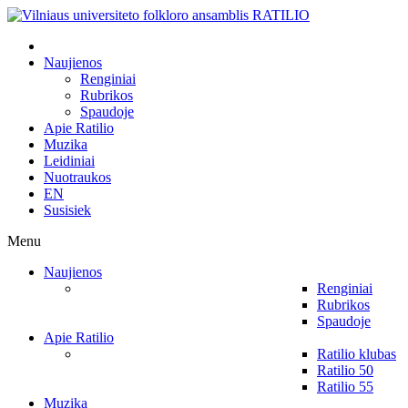
Naujienos
Renginiai
Rubrikos
Spaudoje
Apie Ratilio
Muzika
Leidiniai
Nuotraukos
EN
Susisiek
Menu
Naujienos
Renginiai
Rubrikos
Spaudoje
Apie Ratilio
Ratilio klubas
Ratilio 50
Ratilio 55
Muzika