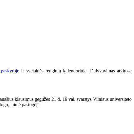
paskyroje
ir svetainės renginių kalendoriuje. Dalyvavimas atvirose
panašius klausimus gegužės 21 d. 19 val. svarstys Vilniaus universiteto
togo, laimė pastogėj“.