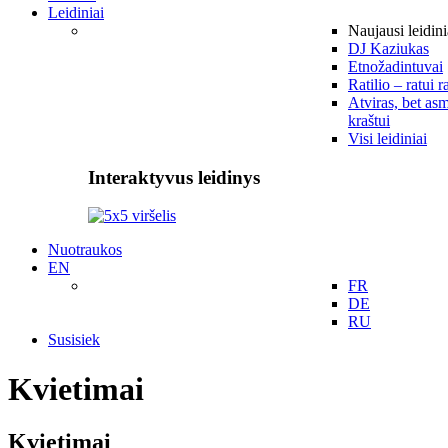
Leidiniai
Naujausi leidini
DJ Kaziukas
Etnožadintuvai
Ratilio – ratui r
Atviras, bet asm
kraštui
Visi leidiniai
Interaktyvus leidinys
Nuotraukos
EN
FR
DE
RU
Susisiek
Kvietimai
Kvietimai