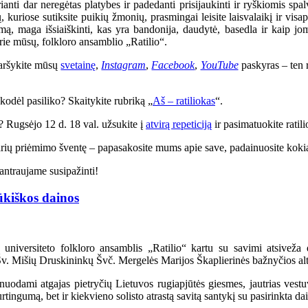
ianti dar neregėtas platybes ir padedanti prisijaukinti ir ryškiomis s
 kuriose sutiksite puikių žmonių, prasmingai leisite laisvalaikį ir visapu
umą, maga išsiaiškinti, kas yra bandonija, daudytė, basedla ir kaip jo
prie mūsų, folkloro ansamblio „Ratilio“.
Naršykite mūsų
svetainę
,
Instagram
,
Facebook
,
YouTube
paskyras – ten ra
r kodėl pasiliko? Skaitykite rubriką „
Aš – ratiliokas
“.
s? Rugsėjo 12 d. 18 val. užsukite į
atvirą repeticiją
ir pasimatuokite ratili
 narių priėmimo šventę – papasakosite mums apie save, padainuosite kokią 
antraujame susipažinti!
ūkiškos dainos
s universiteto folkloro ansamblis „Ratilio“ kartu su savimi atsivež
 Šv. Mišių Druskininkų Švč. Mergelės Marijos Škaplierinės bažnyčios alt
nuodami atgajas pietryčių Lietuvos rugiapjūtės giesmes, jautrias vestu
turtingumą, bet ir kiekvieno solisto atrastą savitą santykį su pasirinkta da