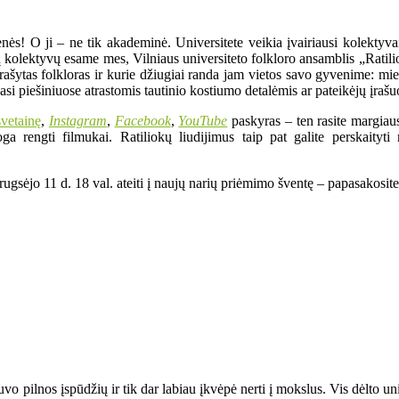
s! O ji – ne tik akademinė. Universitete veikia įvairiausi kolektyvai, 
okių kolektyvų esame mes, Vilniaus universiteto folkloro ansamblis „Rati
ašytas folkloras ir kurie džiugiai randa jam vietos savo gyvenime: m
ijasi piešiniuose atrastomis tautinio kostiumo detalėmis ar pateikėjų įraš
svetainę
,
Instagram
,
Facebook
,
YouTube
paskyras – ten rasite margiaus
a rengti filmukai. Ratiliokų liudijimus taip pat galite perskaityti 
rugsėjo 11 d. 18 val. ateiti į naujų narių priėmimo šventę – papasakosit
 pilnos įspūdžių ir tik dar labiau įkvėpė nerti į mokslus. Vis dėlto uni