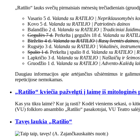
„Ratilio“ lauks svečių pirmaisiais mėnesių trečiadieniais (gruod
Vasario 5 d.
Valanda su RATILIO | Nepriklausomybės ko
Kovo 5 d.
Valanda su RATILIO | Patriotinės dainos
Balandžio 2 d.
Valanda su RATILIO | Tradiciniai žaidimai,
Gegužės 7 d.
Perkelta į gegužės 18 d.
Valanda su RATILI
Birželio 4 d.
Valanda su RATILIO | Rasų šventės dainos, su
Rugsėjo 3 d.
Valanda su RATILIO | Vokalinės, instrument
Spalio 1 d.
Perkelta į spalio 8 d.
Valanda su RATILIO | 
Lapkričio 3 d.
Valanda su RATILIO | Našlaičių ir šeimos
Gruodžio 1 d.
Valanda su RATILIO | Advento-Kalėdų laik
Daugiau informacijos apie artėjančius užsiėmimus ir galim
repeticijose nemokamas.
„Ratilio“ kviečia pažvelgti į laimę iš mitologinės
Kas yra tikra laimė? Kur ją rasti? Kodėl vieniems sekasi, o kiti
(VU) folkloro ansamblio „Ratilio“ pasakotojai, VU Teatro salėj
Tavęs laukia „Ratilio“