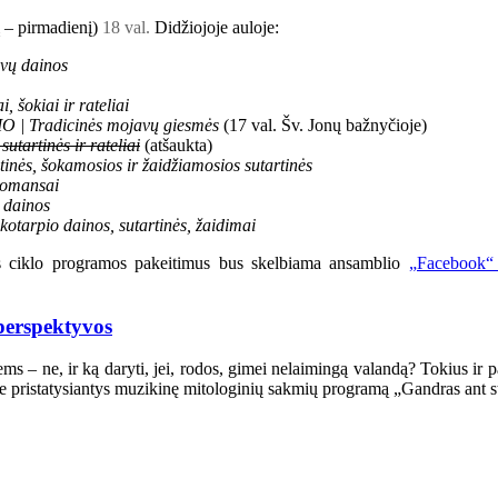
į – pirmadienį)
18 val.
Didžiojoje auloje:
vų dainos
 šokiai ir rateliai
O | Tradicinės mojavų giesmės
(17 val. Šv. Jonų bažnyčioje)
tartinės ir rateliai
(atšaukta)
inės, šokamosios ir žaidžiamosios sutartinės
Romansai
 dainos
otarpio dainos, sutartinės, žaidimai
us ciklo programos pakeitimus bus skelbiama ansamblio
„Facebook“ 
 perspektyvos
ems – ne, ir ką daryti, jei, rodos, gimei nelaimingą valandą? Tokius ir 
e pristatysiantys muzikinę mitologinių sakmių programą „Gandras ant s