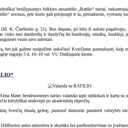
lmiškai besišypsantys folkloro ansamblio „Ratilio“ nariai, nekantraujant
tilio“ sezonas, prie kurio gali prisijungti ir tu, pirmakursis, vyresnių
(M. K. Čiurlionio g. 21). Bus drąsiau, jei būsi iš anksto pagalvojęs,
me visko nuo dambrelių ir daudyčių iki bandonijų, smuikų, kanklių), je
augsimės visais tavo talentais.
ą, bet juk galime susipažinti anksčiau! Kviečiame pasmalsauti, kaip re
gėje rugsėjo 5 d. 16–18 val. VU Didžiajame kieme.
TILIO“
 Alma Mater bendruomenės narius valandai tapti ratiliokais ir kartu su a
ia kūrybiškai atsikvėpti po akademinių rūpesčių.
orinių švenčių ritualų gelmę, pasiruoš dainomis paminėti valstybės is
to Didžiosios aulos atmosfera ir akustika bei pasibendravimas su įvairiau