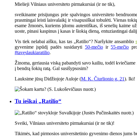
Mielieji Vilniaus universiteto pirmakursiai (ir ne tik),
sveikiname prisijungus prie spalvingos universiteto bendruomenė
prasmingai leisti laisvalaikį ir visapusiškai tobulėti. Vienas t
esame žmonės, kuriems įdomu autentiškas, iš senelių kaime užr
uoste, pinasi kaspinus į kasas ir šiokią dieną, entuziastingai dal
Vis tiek nelabai aišku, kas tas „Ratilio“? Naršykite ansamblio
gyvenime įspūdį padės susidaryti
50-mečio
ir
55-mečio
prog
#tavęslaukiaratilio
.
Žinoma, geriausia viską pabandyti savo kailiu, todėl kviečiame 
į bendrą šokių ratą. Gal susišypsosim?
Lauksime jūsų Didžiojoje Auloje (
M. K. Čiurlionio g. 21
). Iki!
Tu ieškai „Ratilio“
Sveiki, Vilniaus universiteto pirmakursiai (ir ne tik)!
Tikimės, kad pirmosios universitetinio gyvenimo dienos jums buvo