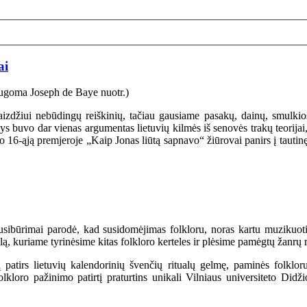
ai
tovaizdžiui nebūdingų reiškinių, tačiau gausiame pasakų, dainų, smulki
nys buvo dar vienas argumentas lietuvių kilmės iš senovės trakų teorijai
-ąją premjeroje „Kaip Jonas liūtą sapnavo“ žiūrovai panirs į tautinę vai
ibūrimai parodė, kad susidomėjimas folkloru, noras kartu muzikuoti yr
 kuriame tyrinėsime kitas folkloro kerteles ir plėsime pamėgtų žanrų r
ą patirs lietuvių kalendorinių švenčių ritualų gelmę, paminės folklor
loro pažinimo patirtį praturtins unikali Vilniaus universiteto Didži