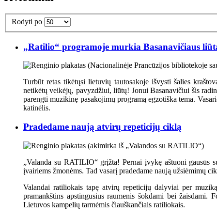
Rodyti po
„Ratilio“ programoje murkia Basanavičiaus liūt
Turbūt retas tikėtųsi lietuvių tautosakoje išvysti šalies kraš
netikėtų veikėjų, pavyzdžiui, liūtų! Jonui Basanavičiui šis radi
parengti muzikinę pasakojimų programą egzotiška tema. Vasario 16
katinėlis.
Pradedame naują atvirų repeticijų ciklą
„Valanda su RATILIO“ grįžta! Pernai įvykę aštuoni gausūs sus
įvairiems žmonėms. Tad vasarį pradedame naują užsiėmimų ciklą,
Valandai ratiliokais tapę atvirų repeticijų dalyviai per muzik
pramankštins apstingusius raumenis šokdami bei žaisdami. Folk
Lietuvos kampelių tarmėmis čiauškančiais ratiliokais.