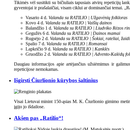
Tikimės vėl susitikti su bičiuliais tapusiais atvirų repeticijų la
gyventojai ir prašalaičiai, visam ciklui ar dominančiai temai. „Ra
Vasario 4 d.
Valanda su RATILIO | Užgavėnių folkloras
Kovo 4 d.
Valanda su RATILIO | Vaišių dainos
Balandžio 1 d.
Valanda su RATILIO | Liudviko Rėzos rin
Gegužės 6 d.
Valanda su RATILIO | Dainos mamai
Rugsėjo 2 d.
Valanda su RATILIO | Šokiai, rateliai, žaid
Spalio 7 d.
Valanda su RATILIO | Romansai
Lapkričio 9 d.
Valanda su RATILIO | Kanklės
Gruodžio 2 d.
Valanda su RATILIO | Advento-Kalėdų fol
Daugiau informacijos apie artėjančius užsiėmimus ir galim
repeticijose nemokamas.
Išgirsti Čiurlionio kūrybos šaltinius
Visai Lietuvai minint 150-ąsias M. K. Čiurlionio gimimo metin
įgijo jo išdailose.
Akšen pas „Ratilio“!