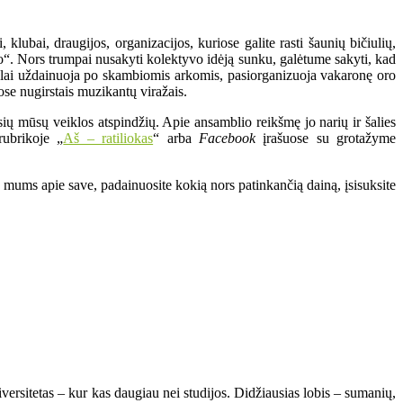
klubai, draugijos, organizacijos, kuriose galite rasti šaunių bičiulių,
lio“. Nors trumpai nusakyti kolektyvo idėją sunku, galėtume sakyti, kad
ielai uždainuoja po skambiomis arkomis, pasiorganizuoja vakaronę oro
uose nugirstais muzikantų viražais.
ių mūsų veiklos atspindžių. Apie ansamblio reikšmę jo narių ir šalies
rubrikoje „
Aš – ratiliokas
“ arba
Facebook
įrašuose su grotažyme
e mums apie save, padainuosite kokią nors patinkančią dainą, įsisuksite
versitetas – kur kas daugiau nei studijos. Didžiausias lobis – sumanių,