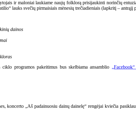
nkytojais ir maloniai laukiame naujų folklorą prisijaukinti norinčių entuz
tilio“ lauks svečių pirmaisiais mėnesių trečiadieniais (lapkritį – antrąjį
kinių dainos
imai
kloras
us ciklo programos pakeitimus bus skelbiama ansamblio
„Facebook“ 
es, koncerto „Aš padainuosiu dainų dainelę“ rengėjai kviečia pasiklaus