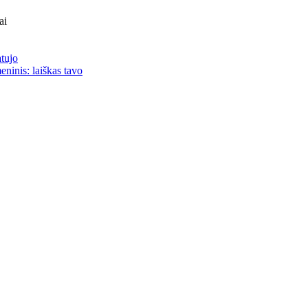
ai
atujo
eninis: laiškas tavo