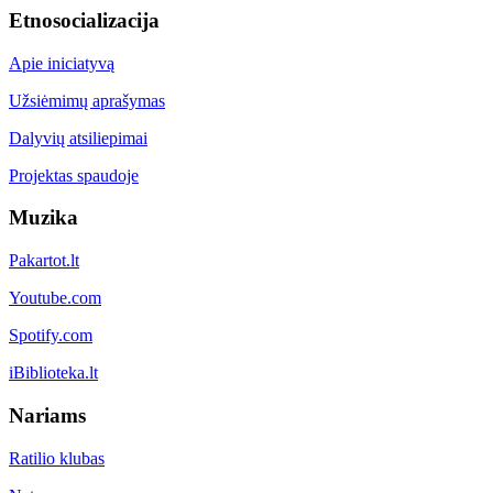
Etnosocializacija
Apie iniciatyvą
Užsiėmimų aprašymas
Dalyvių atsiliepimai
Projektas spaudoje
Muzika
Pakartot.lt
Youtube.com
Spotify.com
iBiblioteka.lt
Nariams
Ratilio klubas