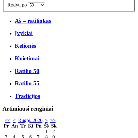
Rodyti po
Aš – ratiliokas
Įvykiai
Kelionės
Kvietimai
Ratilio 50
Ratilio 55
Tradicijos
Artimiausi renginiai
<<
<
Rugpj. 2026
>
>>
Pr
An
Tr
Kt
Pn
Šš
Sk
1
2
3
4
5
6
7
8
9