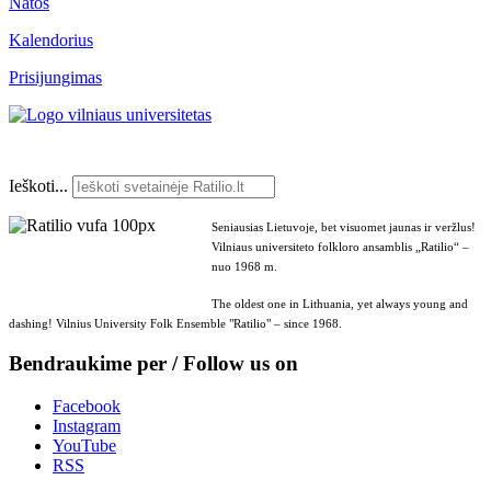
Natos
Kalendorius
Prisijungimas
Ieškoti...
Seniausias Lietuvoje, bet visuomet jaunas ir veržlus!
Vilniaus universiteto folkloro ansamblis „Ratilio“ –
nuo 1968 m.
The oldest one in Lithuania, yet always young and
dashing! Vilnius University Folk Ensemble "Ratilio" – since 1968.
Bendraukime per / Follow us on
Facebook
Instagram
YouTube
RSS