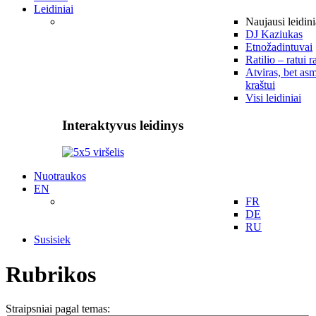
Leidiniai
Naujausi leidini
DJ Kaziukas
Etnožadintuvai
Ratilio – ratui r
Atviras, bet asm
kraštui
Visi leidiniai
Interaktyvus leidinys
Nuotraukos
EN
FR
DE
RU
Susisiek
Rubrikos
Straipsniai pagal temas: