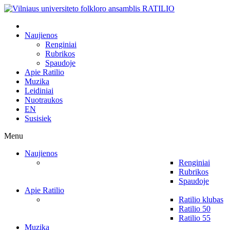
Naujienos
Renginiai
Rubrikos
Spaudoje
Apie Ratilio
Muzika
Leidiniai
Nuotraukos
EN
Susisiek
Menu
Naujienos
Renginiai
Rubrikos
Spaudoje
Apie Ratilio
Ratilio klubas
Ratilio 50
Ratilio 55
Muzika