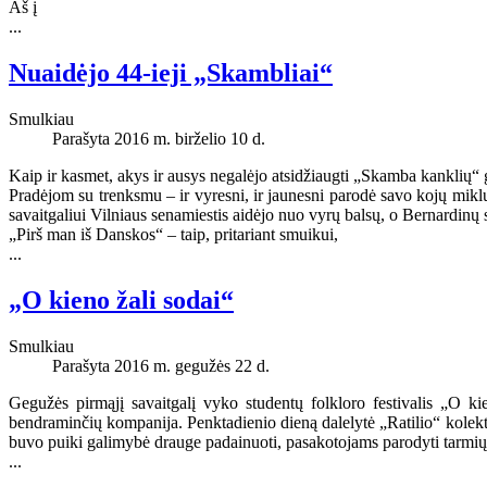
Aš į
...
Nuaidėjo 44-ieji „Skambliai“
Smulkiau
Parašyta 2016 m. birželio 10 d.
Kaip ir kasmet, akys ir ausys negalėjo atsidžiaugti „Skamba kanklių“ g
Pradėjom su trenksmu – ir vyresni, ir jaunesni parodė savo kojų mikl
savaitgaliui Vilniaus senamiestis aidėjo nuo vyrų balsų, o Bernardinų s
„Pirš man iš Danskos“ – taip, pritariant smuikui,
...
„O kieno žali sodai“
Smulkiau
Parašyta 2016 m. gegužės 22 d.
Gegužės pirmąjį savaitgalį vyko studentų folkloro festivalis „O kieno
bendraminčių kompanija. Penktadienio dieną dalelytė „Ratilio“ kolek
buvo puiki galimybė drauge padainuoti, pasakotojams parodyti tarmių
...