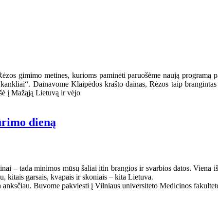
ėzos gimimo metines, kurioms paminėti paruošėme naują programą pav
 kankliai“. Dainavome Klaipėdos krašto dainas, Rėzos taip brangintas 
šė į Mažąją Lietuvą ir vėjo
ūrimo dieną
nai – tada minimos mūsų šaliai itin brangios ir svarbios datos. Viena 
, kitais garsais, kvapais ir skoniais – kita Lietuva.
ena anksčiau. Buvome pakviesti į Vilniaus universiteto Medicinos fakulte