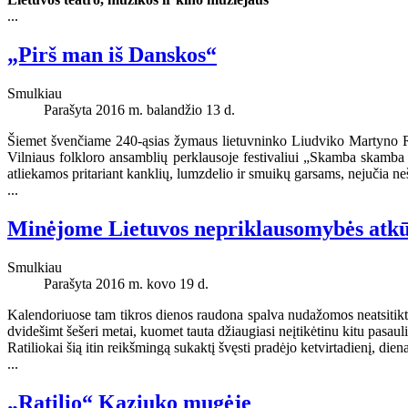
...
„Pirš man iš Danskos“
Smulkiau
Parašyta 2016 m. balandžio 13 d.
Šiemet švenčiame 240-ąsias žymaus lietuvninko Liudviko Martyno R
Vilniaus folkloro ansamblių perklausoje festivaliui „Skamba skamba
atliekamos pritariant kanklių, lumzdelio ir smuikų garsams, nejučia ne
...
Minėjome Lietuvos nepriklausomybės atk
Smulkiau
Parašyta 2016 m. kovo 19 d.
Kalendoriuose tam tikros dienos raudona spalva nudažomos neatsitikti
dvidešimt šešeri metai, kuomet tauta džiaugiasi neįtikėtinu kitu pasauliu
Ratiliokai šią itin reikšmingą sukaktį švęsti pradėjo ketvirtadienį, di
...
„Ratilio“ Kaziuko mugėje