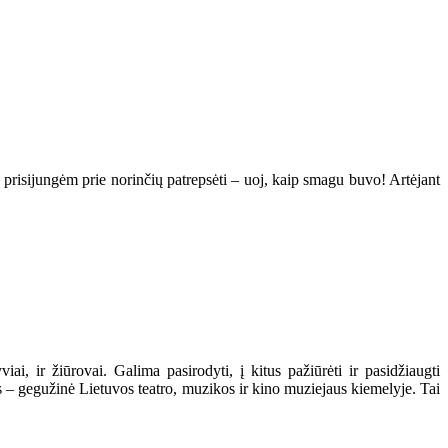
prisijungėm prie norinčių patrepsėti – uoj, kaip smagu buvo! Artėjant
iai, ir žiūrovai. Galima pasirodyti, į kitus pažiūrėti ir pasidžiaugti
– gegužinė Lietuvos teatro, muzikos ir kino muziejaus kiemelyje. Tai