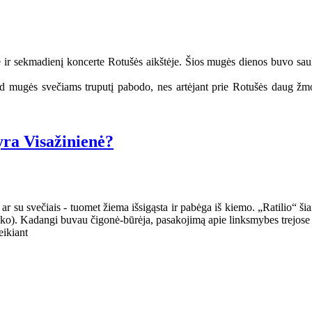
e ir sekmadienį koncerte Rotušės aikštėje. Šios mugės dienos buvo saulė
ad mugės svečiams truputį pabodo, nes artėjant prie Rotušės daug žmon
ra Visažinienė?
ar su svečiais - tuomet žiema išsigąsta ir pabėga iš kiemo. „Ratilio“ šia
ako). Kadangi buvau čigonė-būrėja, pasakojimą apie linksmybes trejose 
eikiant