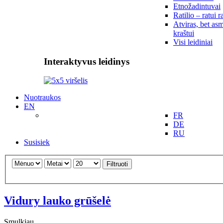
Etnožadintuvai
Ratilio – ratui r
Atviras, bet asm
kraštui
Visi leidiniai
Interaktyvus leidinys
Nuotraukos
EN
FR
DE
RU
Susisiek
Filtruoti
Vidury lauko grūšelė
Smulkiau