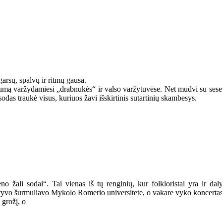
arsų, spalvų ir ritmų gausa.
umą varžydamiesi „drabnukės“ ir valso varžytuvėse. Net mudvi su sese 
odas traukė visus, kuriuos žavi išskirtinis sutartinių skambesys.
 žali sodai“. Tai vienas iš tų renginių, kur folkloristai yra ir dalyv
tyvo šurmuliavo Mykolo Romerio universitete, o vakare vyko koncertas 
 grožį, o