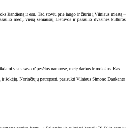
oks šiandieną ir esu. Tad stoviu prie lango ir žiūriu į Vilniaus miestą –
saulio medį, vieną seniausių Lietuvos ir pasaulio dvasinės kultūros
alikdami visus savo rūpesčius namuose, metę darbus ir mokslus. Kas
ų ir šokėjų. Norinčiųjų patrepsėti, pasisukti Vilniaus Simono Daukanto