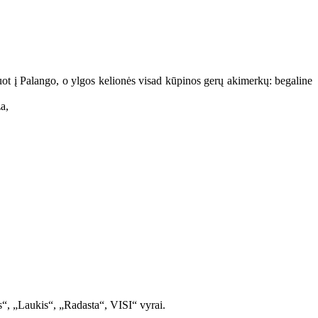
važiuot į Palango, o ylgos kelionės visad kūpinos gerų akimerkų: begaline
a,
s“, „Laukis“, „Radasta“, VISI“ vyrai.