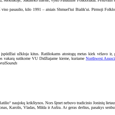
, Meksikoje, Sakateko mieste, vyko Pasaulinė Folkloriada. Festivalis su
 iš viso pasaulio, kilo 1991 – aisiais Shmuel'iui Bialik'ui. Pirmoji Fo
 įspūdžiai užkloja kitus. Ratiliokams atostogų metas kiek vėlavo ir, g
-osios vakarą sutikome VU Didžiajame kieme, kuriame
Northwest Associ
ralSounds
„Ratilio“ naujokų krikštynos. Nors šįmet nebuvo tradicinio Joninių lieta
Jonas, Karolis, Vladas, Milda ir Aušra. Ar geras derlius, pasakys senbuv