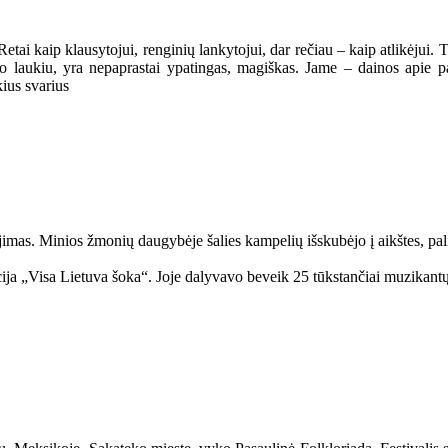
Retai kaip klausytojui, renginių lankytojui, dar rečiau – kaip atlikėjui. T
io laukiu, yra nepaprastai ypatingas, magiškas. Jame – dainos apie pa
ius svarius
bėjimas. Minios žmonių daugybėje šalies kampelių išskubėjo į aikštes, p
kcija „Visa Lietuva šoka“. Joje dalyvavo beveik 25 tūkstančiai muzikant