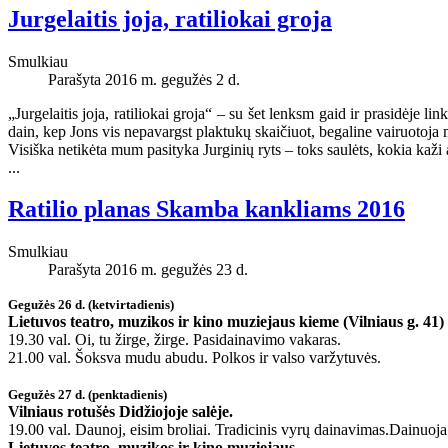
Jurgelaitis joja, ratiliokai groja
Smulkiau
Parašyta 2016 m. gegužės 2 d.
„Jurgelaitis joja, ratiliokai groja“ – su šet lenksm gaid ir prasidėje l
dain, kep Jons vis nepavargst plaktukų skaičiuot, begaline vairuotoj
Visiška netikėta mum pasityka Jurginių ryts – toks saulėts, kokia kaž
...
Ratilio planas Skamba kankliams 2016
Smulkiau
Parašyta 2016 m. gegužės 23 d.
Gegužės 26 d. (ketvirtadienis)
Lietuvos teatro, muzikos ir kino muziejaus kieme (Vilniaus g. 41)
19.30 val. Oi, tu žirge, žirge. Pasidainavimo vakaras.
21.00 val. Šoksva mudu abudu. Polkos ir valso varžytuvės.
Gegužės 27 d. (penktadienis)
Vilniaus rotušės Didžiojoje salėje.
19.00 val. Daunoj, eisim broliai. Tradicinis vyrų dainavimas.Dainuoja
Lietuvos teatro, muzikos ir kino muziejaus