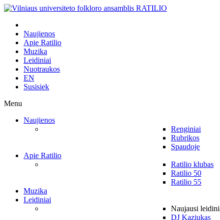
Naujienos
Apie Ratilio
Muzika
Leidiniai
Nuotraukos
EN
Susisiek
Menu
Naujienos
Renginiai
Rubrikos
Spaudoje
Apie Ratilio
Ratilio klubas
Ratilio 50
Ratilio 55
Muzika
Leidiniai
Naujausi leidini
DJ Kaziukas