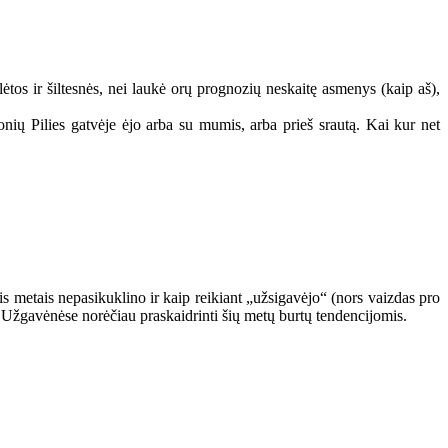
tos ir šiltesnės, nei laukė orų prognozių neskaitę asmenys (kaip aš),
ių Pilies gatvėje ėjo arba su mumis, arba prieš srautą. Kai kur net
is metais nepasikuklino ir kaip reikiant „užsigavėjo“ (nors vaizdas pro
Užgavėnėse norėčiau praskaidrinti šių metų burtų tendencijomis.