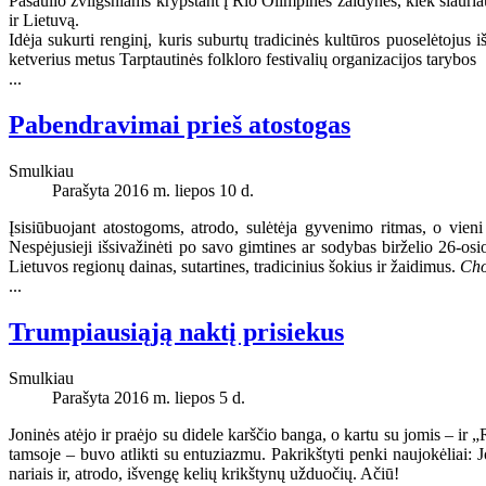
Pasaulio žvilgsniams krypstant į Rio Olimpines žaidynes, kiek šiauriau
ir Lietuvą.
Idėja sukurti renginį, kuris suburtų tradicinės kultūros puoselėtojus
ketverius metus Tarptautinės folkloro festivalių organizacijos tarybos
...
Pabendravimai prieš atostogas
Smulkiau
Parašyta 2016 m. liepos 10 d.
Įsisiūbuojant atostogoms, atrodo, sulėtėja gyvenimo ritmas, o vieni
Nespėjusieji išsivažinėti po savo gimtines ar sodybas birželio 26
Lietuvos regionų dainas, sutartines, tradicinius šokius ir žaidimus.
Cho
...
Trumpiausiąją naktį prisiekus
Smulkiau
Parašyta 2016 m. liepos 5 d.
Joninės atėjo ir praėjo su didele karščio banga, o kartu su jomis – ir 
tamsoje – buvo atlikti su entuziazmu. Pakrikštyti penki naujokėliai: 
nariais ir, atrodo, išvengę kelių krikštynų užduočių. Ačiū!