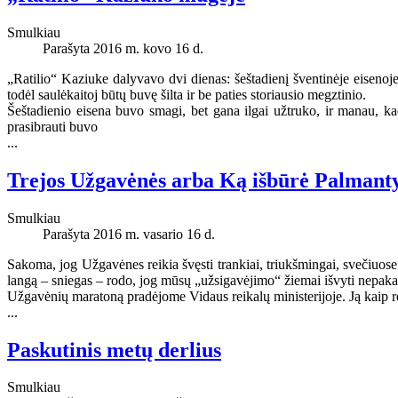
Smulkiau
Parašyta 2016 m. kovo 16 d.
„Ratilio“ Kaziuke dalyvavo dvi dienas: šeštadienį šventinėje eisenoj
todėl saulėkaitoj būtų buvę šilta ir be paties storiausio megztinio.
Šeštadienio eisena buvo smagi, bet gana ilgai užtruko, ir manau, k
prasibrauti buvo
...
Trejos Užgavėnės arba Ką išbūrė Palmanty
Smulkiau
Parašyta 2016 m. vasario 16 d.
Sakoma, jog Užgavėnes reikia švęsti trankiai, triukšmingai, svečiuose 
langą – sniegas – rodo, jog mūsų „užsigavėjimo“ žiemai išvyti nepak
Užgavėnių maratoną pradėjome Vidaus reikalų ministerijoje. Ją kaip r
...
Paskutinis metų derlius
Smulkiau