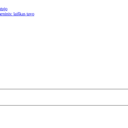
atujo
eninis: laiškas tavo