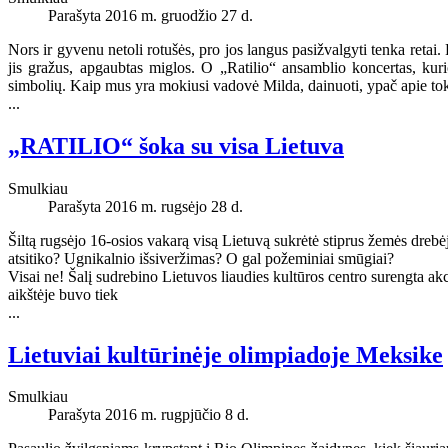
Parašyta 2016 m. gruodžio 27 d.
Nors ir gyvenu netoli rotušės, pro jos langus pasižvalgyti tenka retai. 
jis gražus, apgaubtas miglos. O „Ratilio“ ansamblio koncertas, kur
simbolių. Kaip mus yra mokiusi vadovė Milda, dainuoti, ypač apie tok
...
„RATILIO“ šoka su visa Lietuva
Smulkiau
Parašyta 2016 m. rugsėjo 28 d.
Šiltą rugsėjo 16-osios vakarą visą Lietuvą sukrėtė stiprus žemės dre
atsitiko? Ugnikalnio išsiveržimas? O gal požeminiai smūgiai?
Visai ne! Šalį sudrebino Lietuvos liaudies kultūros centro surengta a
aikštėje buvo tiek
...
Lietuviai kultūrinėje olimpiadoje Meksike
Smulkiau
Parašyta 2016 m. rugpjūčio 8 d.