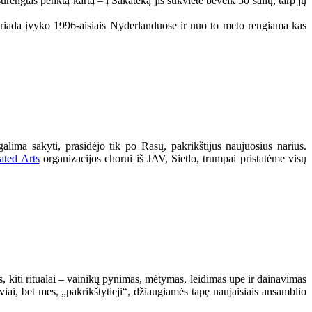
rengtas penktą kartą – į Sakateką jis sukvietė beveik 50 šalių, tarp jų
lkloriada įvyko 1996-aisiais Nyderlanduose ir nuo to meto rengiama kas
alima sakyti, prasidėjo tik po Rasų, pakrikštijus naujuosius narius.
ated Arts
organizacijos chorui
iš JAV, Sietlo, trumpai pristatėme visų
us, kiti ritualai – vainikų pynimas, mėtymas, leidimas upe ir dainavimas
iai, bet mes, „pakrikštytieji“, džiaugiamės tapę naujaisiais ansamblio