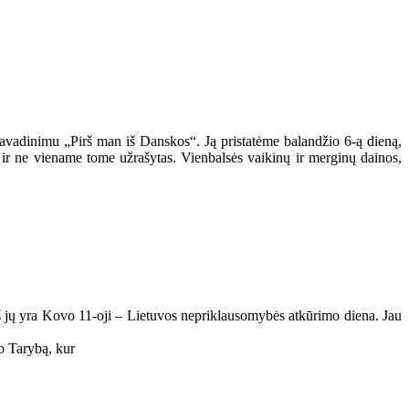
adinimu „Pirš man iš Danskos“. Ją pristatėme balandžio 6-ą dieną,
ir ne viename tome užrašytas. Vienbalsės vaikinų ir merginų dainos,
iš jų yra Kovo 11-oji – Lietuvos nepriklausomybės atkūrimo diena. Jau
to Tarybą, kur