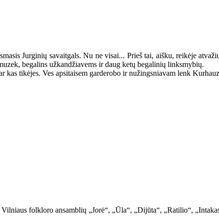
inksmasis Jurginių savaitgals. Nu ne visai... Prieš tai, aišku, reikėje at
a muzek, begalins užkandžiavems ir daug ketų begalinių linksmybių.
i ar kas tikėjes. Ves apsitaisem garderobo ir nužingsniavam lenk Kurhauz
 Vilniaus folkloro ansamblių „Jorė“, „Ūla“, „Dijūta“, „Ratilio“, „Intaka