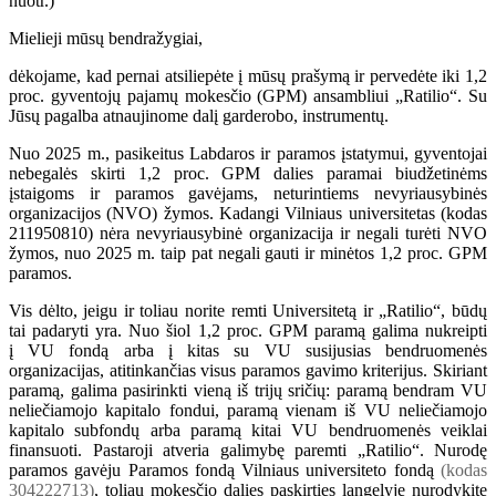
Mielieji mūsų bendražygiai,
dėkojame, kad pernai atsiliepėte į mūsų prašymą ir pervedėte iki 1,2
proc. gyventojų pajamų mokesčio (GPM) ansambliui „Ratilio“. Su
Jūsų pagalba atnaujinome dalį garderobo, instrumentų.
Nuo 2025 m., pasikeitus Labdaros ir paramos įstatymui, gyventojai
nebegalės skirti 1,2 proc. GPM dalies paramai biudžetinėms
įstaigoms ir paramos gavėjams, neturintiems nevyriausybinės
organizacijos (NVO) žymos. Kadangi Vilniaus universitetas (kodas
211950810) nėra nevyriausybinė organizacija ir negali turėti NVO
žymos, nuo 2025 m. taip pat negali gauti ir minėtos 1,2 proc. GPM
paramos.
Vis dėlto, jeigu ir toliau norite remti Universitetą ir „Ratilio“, būdų
tai padaryti yra. Nuo šiol 1,2 proc. GPM paramą galima nukreipti
į VU fondą arba į kitas su VU susijusias bendruomenės
organizacijas, atitinkančias visus paramos gavimo kriterijus. Skiriant
paramą, galima pasirinkti vieną iš trijų sričių: paramą bendram VU
neliečiamojo kapitalo fondui, paramą vienam iš VU neliečiamojo
kapitalo subfondų arba paramą kitai VU bendruomenės veiklai
finansuoti. Pastaroji atveria galimybę paremti „Ratilio“. Nurodę
paramos gavėju Paramos fondą Vilniaus universiteto fondą
(kodas
304222713)
, toliau mokesčio dalies paskirties langelyje nurodykite