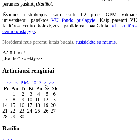
paramos paskirtį (
Ratilio
).
Išsamios instrukcijos, kaip skirti 1,2 proc. GPM Vilniaus
universitetui, pateiktos
VU fondo puslapyje
. Kaip paremti VU
Kultūros centro kolektyvus, papildomai paaiškinta
VU kultūros
centro puslapyje
.
Norėdami mus
paremti kitais būdais,
susisiekite su mumis
.
Ačiū Jums!
„Ratilio“ kolektyvas
Artimiausi renginiai
<<
<
Birž. 2027
>
>>
Pr
An
Tr
Kt
Pn
Šš
Sk
1
2
3
4
5
6
7
8
9
10
11
12
13
14
15
16
17
18
19
20
21
22
23
24
25
26
27
28
29
30
Ratilio