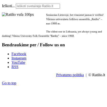
Ieškoti...
Seniausias Lietuvoje, bet visuomet jaunas ir veržlus!
Vilniaus universiteto folkloro ansamblis „Ratilio“ –
nuo 1968 m.
The oldest one in Lithuania, yet always young and
dashing! Vilnius University Folk Ensemble "Ratilio" – since 1968.
Bendraukime per / Follow us on
Facebook
Instagram
YouTube
RSS
Privatumo politika
| © Ratilio.lt
Go to top