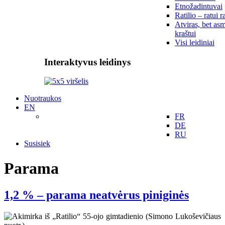
Etnožadintuvai
Ratilio – ratui r
Atviras, bet asm
kraštui
Visi leidiniai
Interaktyvus leidinys
Nuotraukos
EN
FR
DE
RU
Susisiek
Parama
1,2 % – parama neatvėrus piniginės