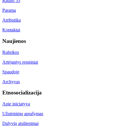
Ratilio 55
Parama
Atributika
Kontaktai
Naujienos
Rubrikos
Artėjantys renginiai
Spaudoje
Archyvas
Etnosocializacija
Apie iniciatyvą
Užsiėmimų aprašymas
Dalyvių atsiliepimai