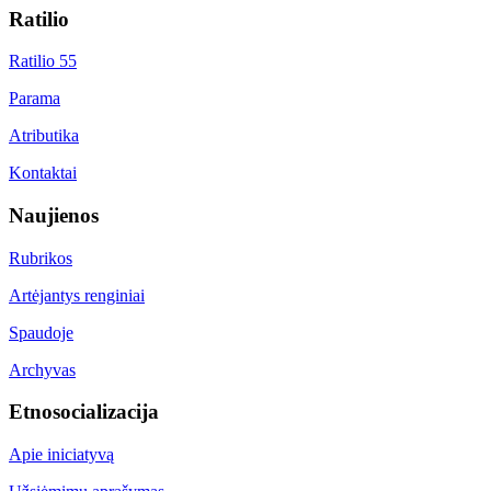
Ratilio
Ratilio 55
Parama
Atributika
Kontaktai
Naujienos
Rubrikos
Artėjantys renginiai
Spaudoje
Archyvas
Etnosocializacija
Apie iniciatyvą