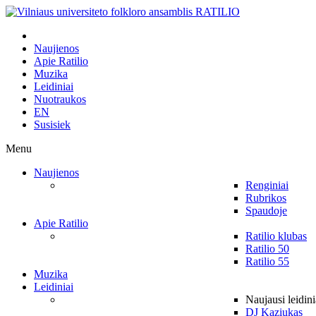
Naujienos
Apie Ratilio
Muzika
Leidiniai
Nuotraukos
EN
Susisiek
Menu
Naujienos
Renginiai
Rubrikos
Spaudoje
Apie Ratilio
Ratilio klubas
Ratilio 50
Ratilio 55
Muzika
Leidiniai
Naujausi leidini
DJ Kaziukas