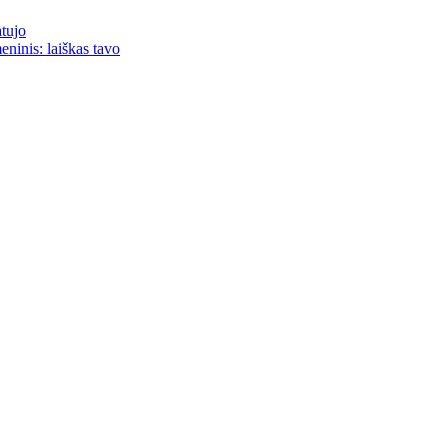
atujo
eninis: laiškas tavo