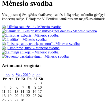
Mėnesio svodba
Visą pusmetį žvaigždes skaičiavę, saulės kelią sekę, mėnuliu gėrėjęsi,
koncertų salėje. Dėkojame V. Petrikui, įamžinusiam magiškas akimirk
Artimiausi renginiai
<<
<
Vas. 2019
>
>>
Pr
An
Tr
Kt
Pn
Šš
Sk
1
2
3
4
5
6
7
8
9
10
11
12
13
14
15
16
17
18
19
20
21
22
23
24
25
26
27
28