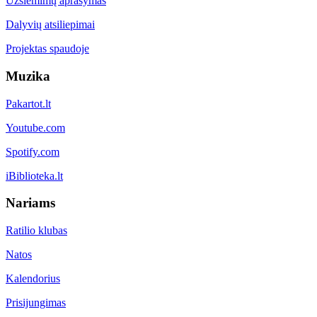
Užsiėmimų aprašymas
Dalyvių atsiliepimai
Projektas spaudoje
Muzika
Pakartot.lt
Youtube.com
Spotify.com
iBiblioteka.lt
Nariams
Ratilio klubas
Natos
Kalendorius
Prisijungimas