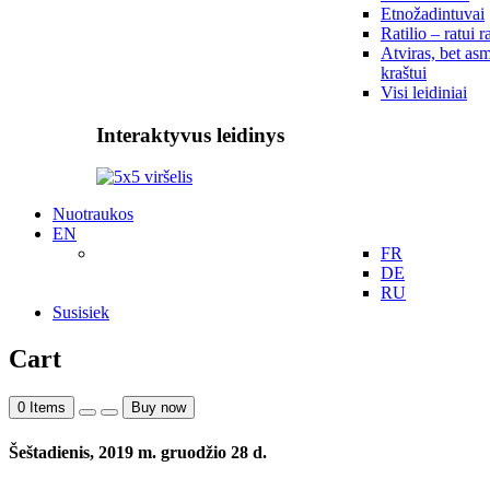
Etnožadintuvai
Ratilio – ratui r
Atviras, bet asm
kraštui
Visi leidiniai
Interaktyvus leidinys
Nuotraukos
EN
FR
DE
RU
Susisiek
Cart
0
Items
Buy now
Šeštadienis, 2019 m. gruodžio 28 d.