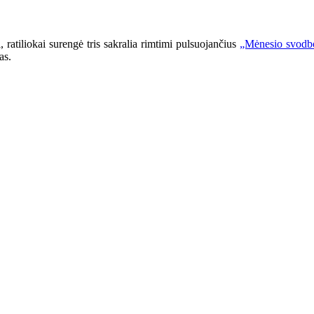
 ratiliokai surengė tris sakralia rimtimi pulsuojančius
„Mėnesio svodb
as.