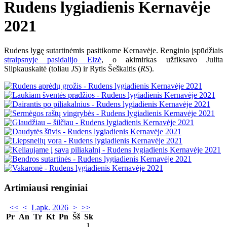
Rudens lygiadienis Kernavėje
2021
Rudens lygę sutartinėmis pasitikome Kernavėje. Renginio įspūdžiais
straipsnyje pasidalijo Elzė
, o akimirkas užfiksavo Julita
Slipkauskaitė (toliau
JS
) ir Rytis Šeškaitis (
RS
).
Artimiausi renginiai
<<
<
Lapk. 2026
>
>>
Pr
An
Tr
Kt
Pn
Šš
Sk
1