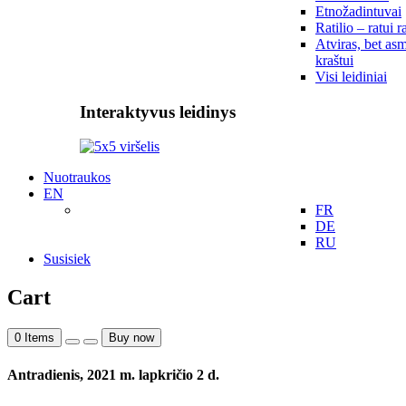
Etnožadintuvai
Ratilio – ratui r
Atviras, bet asm
kraštui
Visi leidiniai
Interaktyvus leidinys
Nuotraukos
EN
FR
DE
RU
Susisiek
Cart
0
Items
Buy now
Antradienis, 2021 m. lapkričio 2 d.