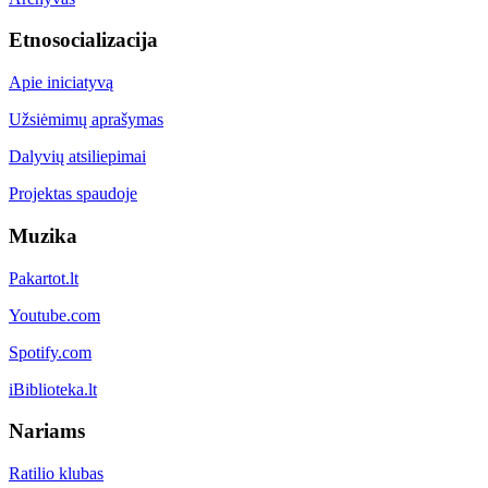
Etnosocializacija
Apie iniciatyvą
Užsiėmimų aprašymas
Dalyvių atsiliepimai
Projektas spaudoje
Muzika
Pakartot.lt
Youtube.com
Spotify.com
iBiblioteka.lt
Nariams
Ratilio klubas