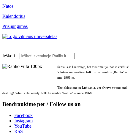
Natos
Kalendorius
Prisijungimas
Ieškoti...
Seniausias Lietuvoje, bet visuomet jaunas ir veržlus!
Vilniaus universiteto folkloro ansamblis „Ratilio“ –
nuo 1968 m.
The oldest one in Lithuania, yet always young and
dashing! Vilnius University Folk Ensemble "Ratilio" – since 1968.
Bendraukime per / Follow us on
Facebook
Instagram
YouTube
RSS