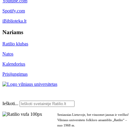
Youtube.com
Spotify.com
iBiblioteka.lt
Nariams
Ratilio klubas
Natos
Kalendorius
Prisijungimas
Ieškoti...
Seniausias Lietuvoje, bet visuomet jaunas ir veržlus!
Vilniaus universiteto folkloro ansamblis „Ratilio“ –
nuo 1968 m.