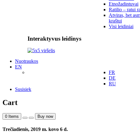
Etnožadintuvai
Ratilio – ratui r
Atviras, bet asm
kraštui
Visi leidiniai
Interaktyvus leidinys
Nuotraukos
EN
FR
DE
RU
Susisiek
Cart
0
Items
Buy now
Trečiadienis, 2019 m. kovo 6 d.