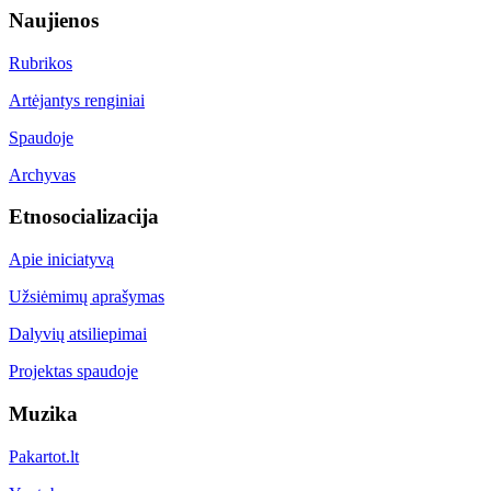
Naujienos
Rubrikos
Artėjantys renginiai
Spaudoje
Archyvas
Etnosocializacija
Apie iniciatyvą
Užsiėmimų aprašymas
Dalyvių atsiliepimai
Projektas spaudoje
Muzika
Pakartot.lt