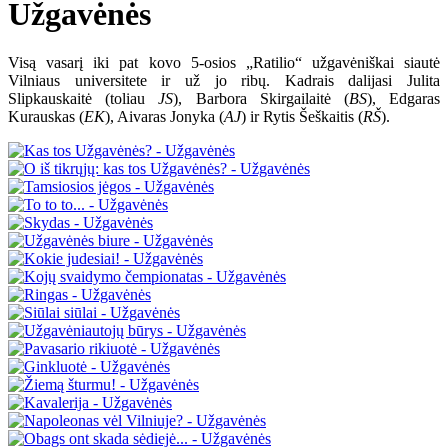
Užgavėnės
Visą vasarį iki pat kovo 5-osios „Ratilio“ užgavėniškai siautė
Vilniaus universitete ir už jo ribų. Kadrais dalijasi Julita
Slipkauskaitė (toliau
JS
), Barbora Skirgailaitė (
BS
), Edgaras
Kurauskas (
EK
), Aivaras Jonyka (
AJ
) ir Rytis Šeškaitis (
RŠ
).