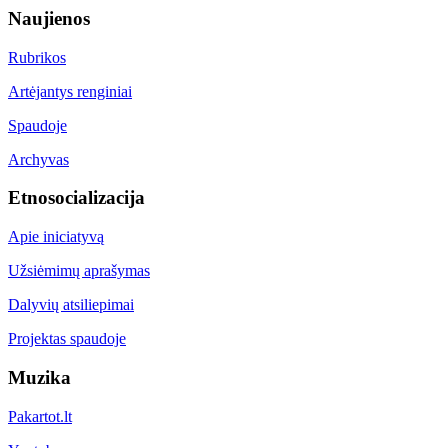
Naujienos
Rubrikos
Artėjantys renginiai
Spaudoje
Archyvas
Etnosocializacija
Apie iniciatyvą
Užsiėmimų aprašymas
Dalyvių atsiliepimai
Projektas spaudoje
Muzika
Pakartot.lt