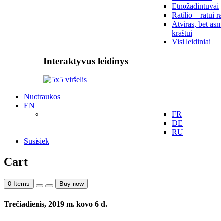
Etnožadintuvai
Ratilio – ratui r
Atviras, bet asm
kraštui
Visi leidiniai
Interaktyvus leidinys
Nuotraukos
EN
FR
DE
RU
Susisiek
Cart
0
Items
Buy now
Trečiadienis, 2019 m. kovo 6 d.