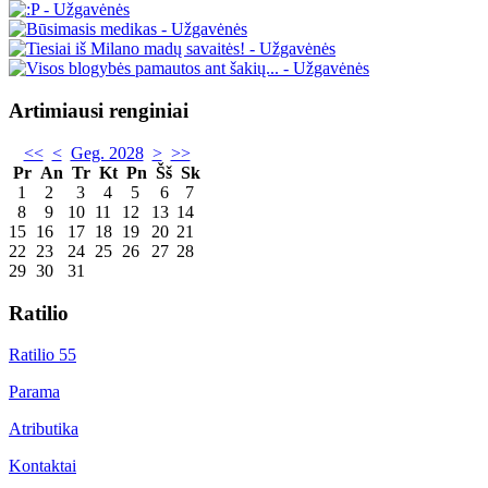
Artimiausi renginiai
<<
<
Geg. 2028
>
>>
Pr
An
Tr
Kt
Pn
Šš
Sk
1
2
3
4
5
6
7
8
9
10
11
12
13
14
15
16
17
18
19
20
21
22
23
24
25
26
27
28
29
30
31
Ratilio
Ratilio 55
Parama
Atributika
Kontaktai