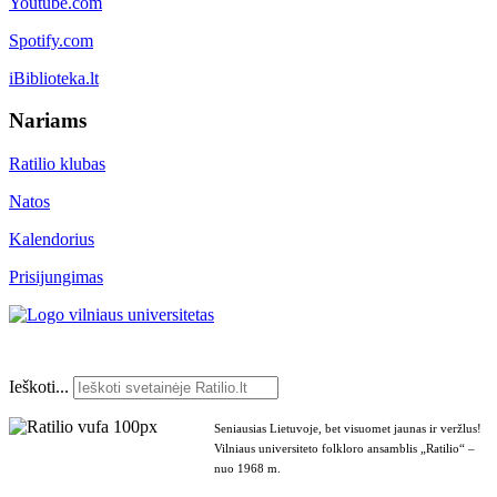
Youtube.com
Spotify.com
iBiblioteka.lt
Nariams
Ratilio klubas
Natos
Kalendorius
Prisijungimas
Ieškoti...
Seniausias Lietuvoje, bet visuomet jaunas ir veržlus!
Vilniaus universiteto folkloro ansamblis „Ratilio“ –
nuo 1968 m.