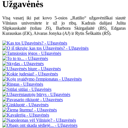
Užgavėnės
Visą vasarį iki pat kovo 5-osios „Ratilio“ užgavėniškai siautė
Vilniaus universitete ir už jo ribų. Kadrais dalijasi Julita
Slipkauskaitė (toliau
JS
), Barbora Skirgailaitė (
BS
), Edgaras
Kurauskas (
EK
), Aivaras Jonyka (
AJ
) ir Rytis Šeškaitis (
RŠ
).