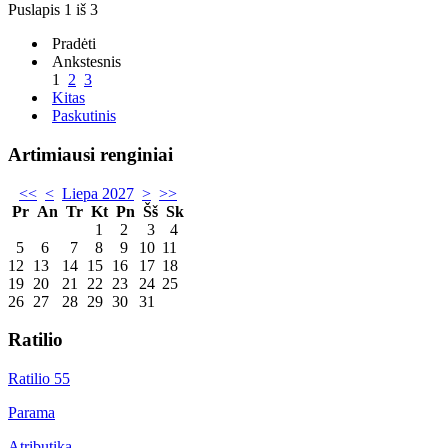
Puslapis 1 iš 3
Pradėti
Ankstesnis
1
2
3
Kitas
Paskutinis
Artimiausi renginiai
<<
<
Liepa 2027
>
>>
Pr
An
Tr
Kt
Pn
Šš
Sk
1
2
3
4
5
6
7
8
9
10
11
12
13
14
15
16
17
18
19
20
21
22
23
24
25
26
27
28
29
30
31
Ratilio
Ratilio 55
Parama
Atributika