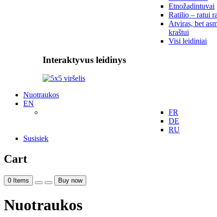
Etnožadintuvai
Ratilio – ratui r
Atviras, bet asm
kraštui
Visi leidiniai
Interaktyvus leidinys
Nuotraukos
EN
FR
DE
RU
Susisiek
Cart
0
Items
Buy now
Nuotraukos