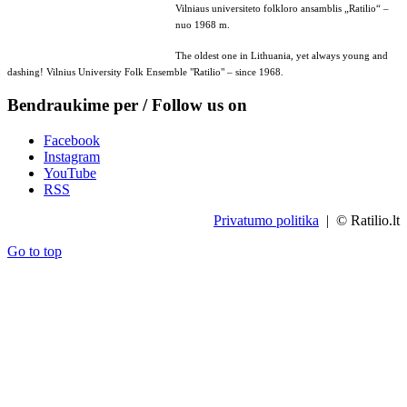
Vilniaus universiteto folkloro ansamblis „Ratilio“ –
nuo 1968 m.
The oldest one in Lithuania, yet always young and
dashing! Vilnius University Folk Ensemble "Ratilio" – since 1968.
Bendraukime per / Follow us on
Facebook
Instagram
YouTube
RSS
Privatumo politika
| © Ratilio.lt
Go to top