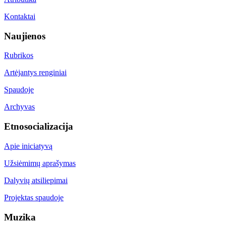
Kontaktai
Naujienos
Rubrikos
Artėjantys renginiai
Spaudoje
Archyvas
Etnosocializacija
Apie iniciatyvą
Užsiėmimų aprašymas
Dalyvių atsiliepimai
Projektas spaudoje
Muzika