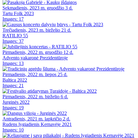
Sekmadienis, 2023 m. gruodžio 3 d.
Tartu Folk 2023
Images: 17
Trečiadienis, 2023 m. birželio 21 d.
RATILIO 55
Images: 37
Pirmadienis, 2022 m. gruodžio 12 d.
Advento vakaronė Prezidentūroje
Images: 13
Pirmadienis, 2022 m. liepos 25 d.
Baltica 2022
Images: 21
Pirmadienis, 2022 m. birželio 6 d.
Jurginės 2022
Images: 19
Antradienis, 2021 m. lapkričio 2 d.
Rudens lygiadienis Kernavėje 2021
Images: 10