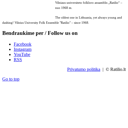
Vilniaus universiteto folkloro ansamblis „Ratilio“ –
nuo 1968 m.
The oldest one in Lithuania, yet always young and
dashing! Vilnius University Folk Ensemble "Ratilio" – since 1968.
Bendraukime per / Follow us on
Facebook
Instagram
YouTube
RSS
Privatumo politika
| © Ratilio.lt
Go to top