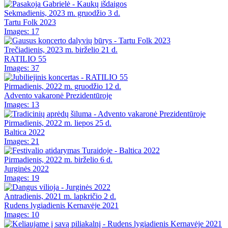
Sekmadienis, 2023 m. gruodžio 3 d.
Tartu Folk 2023
Images: 17
Trečiadienis, 2023 m. birželio 21 d.
RATILIO 55
Images: 37
Pirmadienis, 2022 m. gruodžio 12 d.
Advento vakaronė Prezidentūroje
Images: 13
Pirmadienis, 2022 m. liepos 25 d.
Baltica 2022
Images: 21
Pirmadienis, 2022 m. birželio 6 d.
Jurginės 2022
Images: 19
Antradienis, 2021 m. lapkričio 2 d.
Rudens lygiadienis Kernavėje 2021
Images: 10