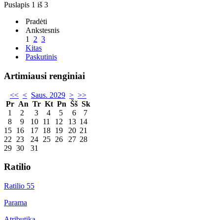
Puslapis 1 iš 3
Pradėti
Ankstesnis
1
2
3
Kitas
Paskutinis
Artimiausi renginiai
<<
<
Saus. 2029
>
>>
Pr
An
Tr
Kt
Pn
Šš
Sk
1
2
3
4
5
6
7
8
9
10
11
12
13
14
15
16
17
18
19
20
21
22
23
24
25
26
27
28
29
30
31
Ratilio
Ratilio 55
Parama
Atributika