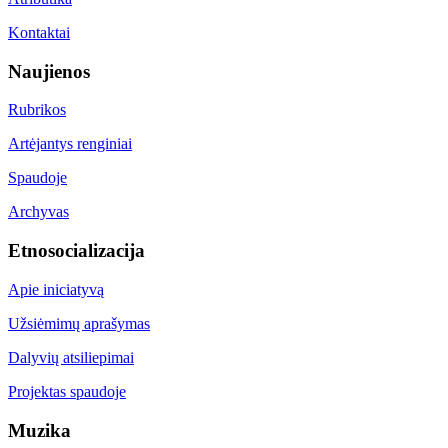
Kontaktai
Naujienos
Rubrikos
Artėjantys renginiai
Spaudoje
Archyvas
Etnosocializacija
Apie iniciatyvą
Užsiėmimų aprašymas
Dalyvių atsiliepimai
Projektas spaudoje
Muzika