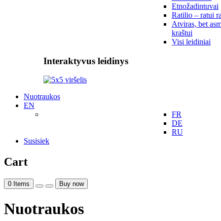
Etnožadintuvai
Ratilio – ratui r
Atviras, bet asm
kraštui
Visi leidiniai
Interaktyvus leidinys
Nuotraukos
EN
FR
DE
RU
Susisiek
Cart
0
Items
Buy now
Nuotraukos