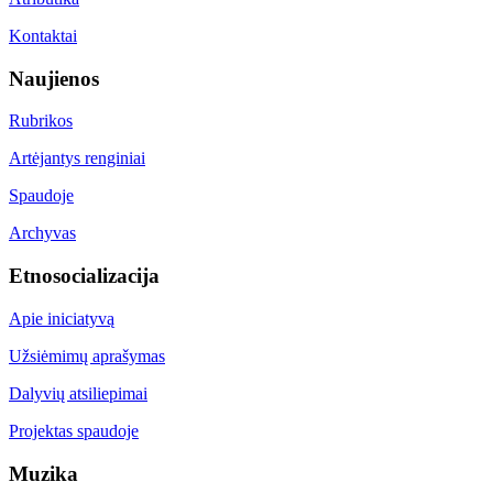
Kontaktai
Naujienos
Rubrikos
Artėjantys renginiai
Spaudoje
Archyvas
Etnosocializacija
Apie iniciatyvą
Užsiėmimų aprašymas
Dalyvių atsiliepimai
Projektas spaudoje
Muzika