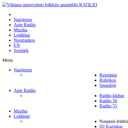
Naujienos
Apie Ratilio
Muzika
Leidiniai
Nuotraukos
EN
Susisiek
Menu
Naujienos
Renginiai
Rubrikos
Spaudoje
Apie Ratilio
Ratilio klubas
Ratilio 50
Ratilio 55
Muzika
Leidiniai
Naujausi leidini
DJ Kaziukas