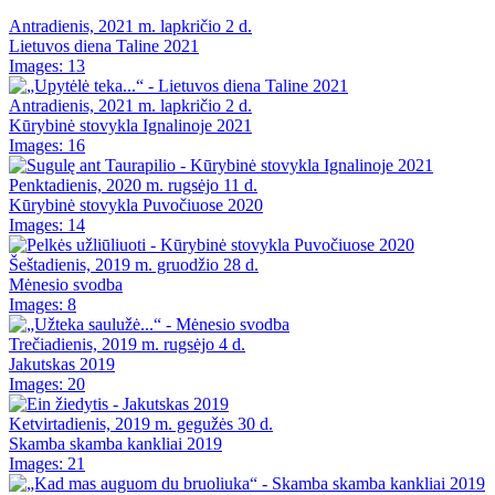
Antradienis, 2021 m. lapkričio 2 d.
Lietuvos diena Taline 2021
Images: 13
Antradienis, 2021 m. lapkričio 2 d.
Kūrybinė stovykla Ignalinoje 2021
Images: 16
Penktadienis, 2020 m. rugsėjo 11 d.
Kūrybinė stovykla Puvočiuose 2020
Images: 14
Šeštadienis, 2019 m. gruodžio 28 d.
Mėnesio svodba
Images: 8
Trečiadienis, 2019 m. rugsėjo 4 d.
Jakutskas 2019
Images: 20
Ketvirtadienis, 2019 m. gegužės 30 d.
Skamba skamba kankliai 2019
Images: 21