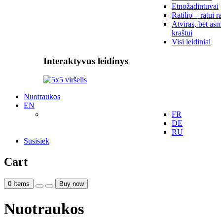
Etnožadintuvai
Ratilio – ratui r
Atviras, bet asm
kraštui
Visi leidiniai
Interaktyvus leidinys
Nuotraukos
EN
FR
DE
RU
Susisiek
Cart
0
Items
Buy now
Nuotraukos