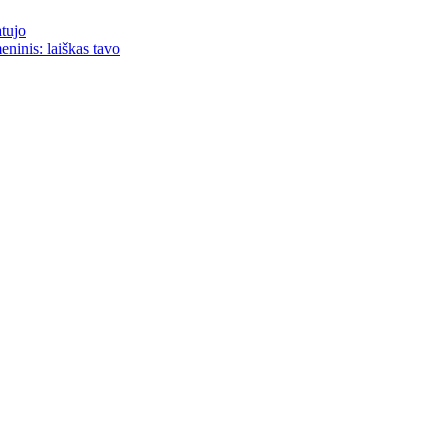
atujo
eninis: laiškas tavo