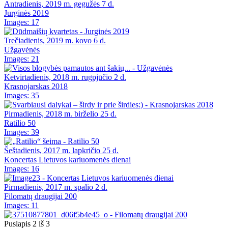
Antradienis, 2019 m. gegužės 7 d.
Jurginės 2019
Images: 17
Trečiadienis, 2019 m. kovo 6 d.
Užgavėnės
Images: 21
Ketvirtadienis, 2018 m. rugpjūčio 2 d.
Krasnojarskas 2018
Images: 35
Pirmadienis, 2018 m. birželio 25 d.
Ratilio 50
Images: 39
Šeštadienis, 2017 m. lapkričio 25 d.
Koncertas Lietuvos kariuomenės dienai
Images: 16
Pirmadienis, 2017 m. spalio 2 d.
Filomatų draugijai 200
Images: 11
Puslapis 2 iš 3