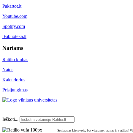
Pakartot.lt
Youtube.com
Spotify.com
iBiblioteka.lt
Nariams
Ratilio klubas
Natos
Kalendorius
Prisijungimas
Ieškoti...
Seniausias Lietuvoje, bet visuomet jaunas ir veržlus! V