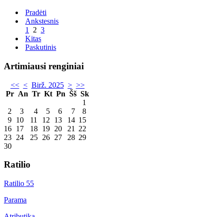
Pradėti
Ankstesnis
1
2
3
Kitas
Paskutinis
Artimiausi renginiai
<<
<
Birž. 2025
>
>>
Pr
An
Tr
Kt
Pn
Šš
Sk
1
2
3
4
5
6
7
8
9
10
11
12
13
14
15
16
17
18
19
20
21
22
23
24
25
26
27
28
29
30
Ratilio
Ratilio 55
Parama
Atributika