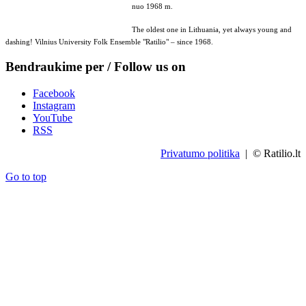
nuo 1968 m.
The oldest one in Lithuania, yet always young and
dashing! Vilnius University Folk Ensemble "Ratilio" – since 1968.
Bendraukime per / Follow us on
Facebook
Instagram
YouTube
RSS
Privatumo politika
| © Ratilio.lt
Go to top