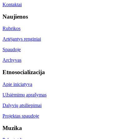
Kontaktai
Naujienos
Rubrikos
Artėjantys renginiai
Spaudoje
Archyvas
Etnosocializacija
Apie iniciatyvą
Užsiėmimų aprašymas
Dalyvių atsiliepimai
Projektas spaudoje
Muzika