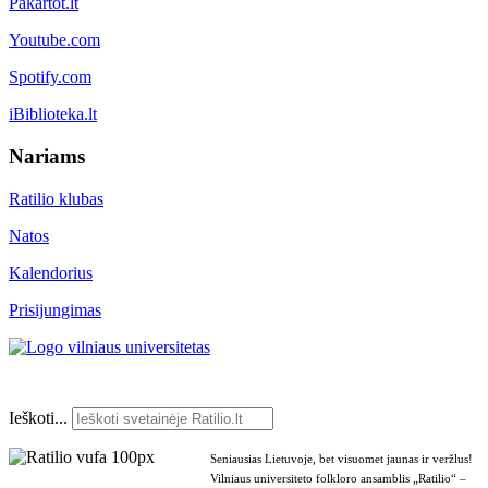
Pakartot.lt
Youtube.com
Spotify.com
iBiblioteka.lt
Nariams
Ratilio klubas
Natos
Kalendorius
Prisijungimas
Ieškoti...
Seniausias Lietuvoje, bet visuomet jaunas ir veržlus!
Vilniaus universiteto folkloro ansamblis „Ratilio“ –