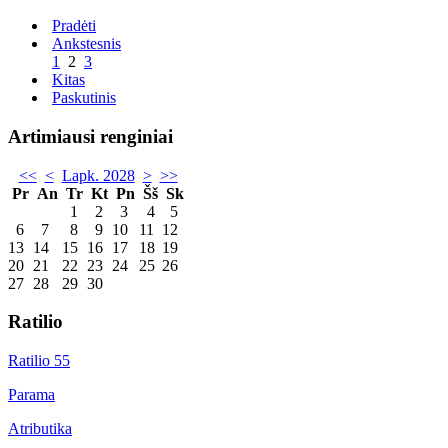
Pradėti
Ankstesnis
1
2
3
Kitas
Paskutinis
Artimiausi renginiai
<<
<
Lapk. 2028
>
>>
Pr
An
Tr
Kt
Pn
Šš
Sk
1
2
3
4
5
6
7
8
9
10
11
12
13
14
15
16
17
18
19
20
21
22
23
24
25
26
27
28
29
30
Ratilio
Ratilio 55
Parama
Atributika