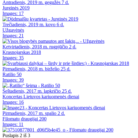
Antradienis, 2019 m. gegužės 7 d.
Jurginės 2019
Images: 17
Trečiadienis, 2019 m. kovo 6 d.
Užgavėnės
Images: 21
Ketvirtadienis, 2018 m. rugpjūčio 2 d.
Krasnojarskas 2018
Images: 35
Pirmadienis, 2018 m. birželio 25 d.
Ratilio 50
Images: 39
Šeštadienis, 2017 m. lapkričio 25 d.
Koncertas Lietuvos kariuomenės dienai
Images: 16
Pirmadienis, 2017 m. spalio 2 d.
Filomatų draugijai 200
Images: 11
Puslapis 2 iš 3