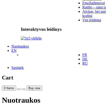
Etnožadintuvai
Ratilio – ratui r
Atviras, bet asm
kraštui
Visi leidiniai
Interaktyvus leidinys
Nuotraukos
EN
FR
DE
RU
Susisiek
Cart
0
Items
Buy now
Nuotraukos