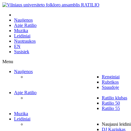
Naujienos
Apie Ratilio
Muzika
Leidiniai
Nuotraukos
EN
Susisiek
Menu
Naujienos
Renginiai
Rubrikos
Spaudoje
Apie Ratilio
Ratilio klubas
Ratilio 50
Ratilio 55
Muzika
Leidiniai
Naujausi leidini
DJ Kaziukas