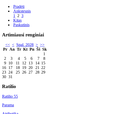
Pradėti
Ankstesnis
1
2
3
Kitas
Paskutinis
Artimiausi renginiai
<<
<
Spal. 2028
>
>>
Pr
An
Tr
Kt
Pn
Šš
Sk
1
2
3
4
5
6
7
8
9
10
11
12
13
14
15
16
17
18
19
20
21
22
23
24
25
26
27
28
29
30
31
Ratilio
Ratilio 55
Parama
Atributika