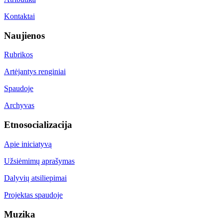
Kontaktai
Naujienos
Rubrikos
Artėjantys renginiai
Spaudoje
Archyvas
Etnosocializacija
Apie iniciatyvą
Užsiėmimų aprašymas
Dalyvių atsiliepimai
Projektas spaudoje
Muzika