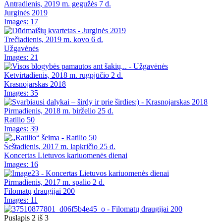
Antradienis, 2019 m. gegužės 7 d.
Jurginės 2019
Images: 17
Trečiadienis, 2019 m. kovo 6 d.
Užgavėnės
Images: 21
Ketvirtadienis, 2018 m. rugpjūčio 2 d.
Krasnojarskas 2018
Images: 35
Pirmadienis, 2018 m. birželio 25 d.
Ratilio 50
Images: 39
Šeštadienis, 2017 m. lapkričio 25 d.
Koncertas Lietuvos kariuomenės dienai
Images: 16
Pirmadienis, 2017 m. spalio 2 d.
Filomatų draugijai 200
Images: 11
Puslapis 2 iš 3