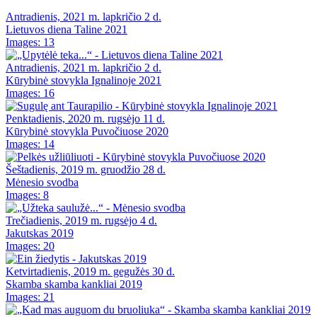
Antradienis, 2021 m. lapkričio 2 d.
Lietuvos diena Taline 2021
Images: 13
Antradienis, 2021 m. lapkričio 2 d.
Kūrybinė stovykla Ignalinoje 2021
Images: 16
Penktadienis, 2020 m. rugsėjo 11 d.
Kūrybinė stovykla Puvočiuose 2020
Images: 14
Šeštadienis, 2019 m. gruodžio 28 d.
Mėnesio svodba
Images: 8
Trečiadienis, 2019 m. rugsėjo 4 d.
Jakutskas 2019
Images: 20
Ketvirtadienis, 2019 m. gegužės 30 d.
Skamba skamba kankliai 2019
Images: 21