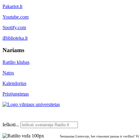
Pakartot.lt
Youtube.com
Spotify.com
iBiblioteka.lt
Nariams
Ratilio klubas
Natos
Kalendorius
Prisijungimas
Ieškoti...
Seniausias Lietuvoje, bet visuomet jaunas ir veržlus! V