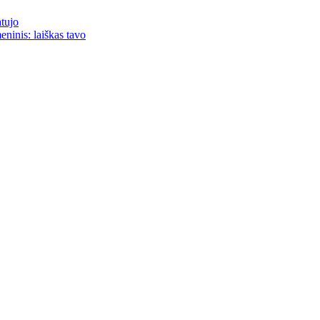
atujo
eninis: laiškas tavo