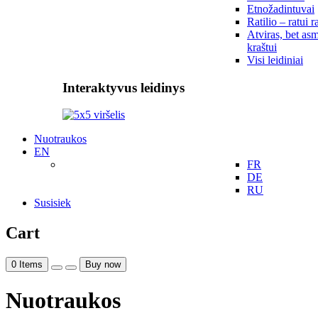
Etnožadintuvai
Ratilio – ratui r
Atviras, bet asm
kraštui
Visi leidiniai
Interaktyvus leidinys
Nuotraukos
EN
FR
DE
RU
Susisiek
Cart
0
Items
Buy now
Nuotraukos