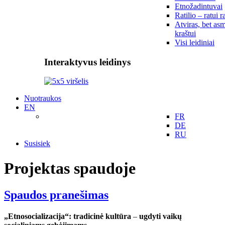
Etnožadintuvai
Ratilio – ratui r
Atviras, bet asm
kraštui
Visi leidiniai
Interaktyvus leidinys
Nuotraukos
EN
FR
DE
RU
Susisiek
Projektas spaudoje
Spaudos pranešimas
„Etnosocializacija“: tradicinė kultūra
–
ugdyti vaikų