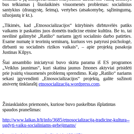
bus telkiamas į šiuolaikinės visuomenės problemas: socialinius
santykius (draugystę, šeimą), vertybes (atsakomybę, sąžiningumą,
užuojautą ir kt.).
„Tikimės, kad „Etnosocializacijos“ kūrybinės dirbtuvėlės patiks
vaikams ir paskatins juos domėtis tradicine etnine kultūra. Be to, tai
neeilinė galimybė „Ratilio“ nariams įgyti socialinio darbo patirties.
Esame numatę ir teorinių seminarų, kuriuos ves patyrusi psichologė,
dirbanti su socialinės rizikos vaikais“, – apie projektą pasakoja
Justinas Kilpys.
Šiai ansamblio iniciatyvai buvo skirta parama iš ES programos
„Veiklus jaunimas“, kuri skatina jaunus žmones aktyviai prisidėti
prie įvairių visuomenės problemų sprendimo. Kaip „Ratilio“ nariams
sekasi įgyvendinti „Etnosocializacijos“ projektą, galite sužinoti
atsivertę tinklaraštį
etnosocializacija.wordpress.com
.
Žiniasklaidos priemonės, kuriose buvo paskelbtas išplatintas
spaudos pranešimas:
http://www.laikas.lt/lt/info/3685/etnosocializacija-tradicine-kultura--
ugdyti-vaiku-socialiniams-gebejimams/