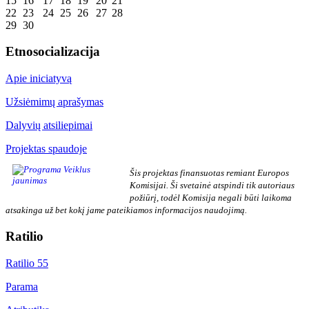
15
16
17
18
19
20
21
22
23
24
25
26
27
28
29
30
Etnosocializacija
Apie iniciatyvą
Užsiėmimų aprašymas
Dalyvių atsiliepimai
Projektas spaudoje
Šis projektas finansuotas remiant Europos
Komisijai. Ši svetainė atspindi tik autoriaus
požiūrį, todėl Komisija negali būti laikoma
atsakinga už bet kokį jame pateikiamos informacijos naudojimą.
Ratilio
Ratilio 55
Parama