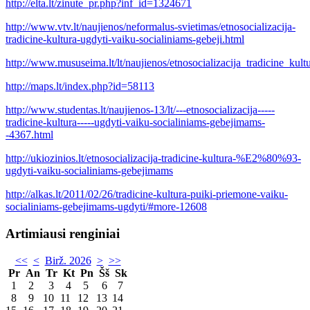
http://elta.lt/zinute_pr.php?inf_id=1324671
http://www.vtv.lt/naujienos/neformalus-svietimas/etnosocializacija-
tradicine-kultura-ugdyti-vaiku-socialiniams-gebeji.html
http://www.mususeima.lt/lt/naujienos/etnosocializacija_tradicine_k
http://maps.lt/index.php?id=58113
http://www.studentas.lt/naujienos-13/lt/---etnosocializacija-----
tradicine-kultura-----ugdyti-vaiku-socialiniams-gebejimams-
-4367.html
http://ukiozinios.lt/etnosocializacija-tradicine-kultura-%E2%80%93-
ugdyti-vaiku-socialiniams-gebejimams
http://alkas.lt/2011/02/26/tradicine-kultura-puiki-priemone-vaiku-
socialiniams-gebejimams-ugdyti/#more-12608
Artimiausi renginiai
<<
<
Birž. 2026
>
>>
Pr
An
Tr
Kt
Pn
Šš
Sk
1
2
3
4
5
6
7
8
9
10
11
12
13
14