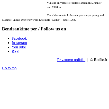
Vilniaus universiteto folkloro ansamblis „Ratilio“ –
nuo 1968 m.
The oldest one in Lithuania, yet always young and
dashing! Vilnius University Folk Ensemble "Ratilio" – since 1968.
Bendraukime per / Follow us on
Facebook
Instagram
YouTube
RSS
Privatumo politika
| © Ratilio.lt
Go to top