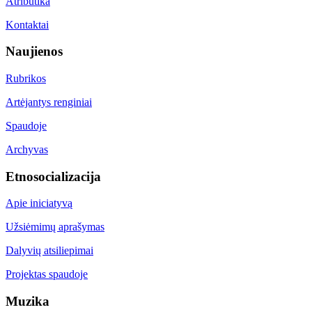
Atributika
Kontaktai
Naujienos
Rubrikos
Artėjantys renginiai
Spaudoje
Archyvas
Etnosocializacija
Apie iniciatyvą
Užsiėmimų aprašymas
Dalyvių atsiliepimai
Projektas spaudoje
Muzika