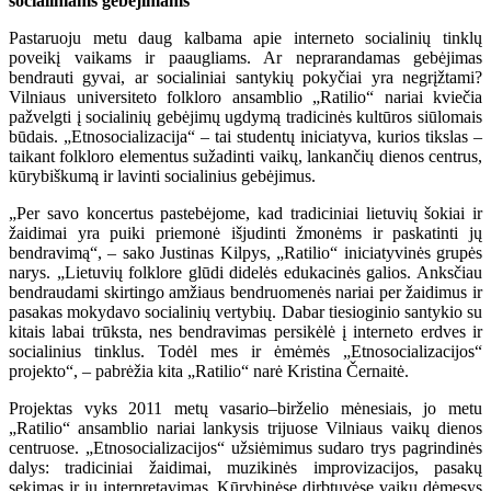
socialiniams gebėjimams
Pastaruoju metu daug kalbama apie interneto socialinių tinklų
poveikį vaikams ir paaugliams. Ar neprarandamas gebėjimas
bendrauti gyvai, ar socialiniai santykių pokyčiai yra negrįžtami?
Vilniaus universiteto folkloro ansamblio „Ratilio“ nariai kviečia
pažvelgti į socialinių gebėjimų ugdymą tradicinės kultūros siūlomais
būdais. „Etnosocializacija“ – tai studentų iniciatyva, kurios tikslas –
taikant folkloro elementus sužadinti vaikų, lankančių dienos centrus,
kūrybiškumą ir lavinti socialinius gebėjimus.
„Per savo koncertus pastebėjome, kad tradiciniai lietuvių šokiai ir
žaidimai yra puiki priemonė išjudinti žmonėms ir paskatinti jų
bendravimą“, – sako Justinas Kilpys, „Ratilio“ iniciatyvinės grupės
narys. „Lietuvių folklore glūdi didelės edukacinės galios. Anksčiau
bendraudami skirtingo amžiaus bendruomenės nariai per žaidimus ir
pasakas mokydavo socialinių vertybių. Dabar tiesioginio santykio su
kitais labai trūksta, nes bendravimas persikėlė į interneto erdves ir
socialinius tinklus. Todėl mes ir ėmėmės „Etnosocializacijos“
projekto“, – pabrėžia kita „Ratilio“ narė Kristina Černaitė.
Projektas vyks 2011 metų vasario–birželio mėnesiais, jo metu
„Ratilio“ ansamblio nariai lankysis trijuose Vilniaus vaikų dienos
centruose. „Etnosocializacijos“ užsiėmimus sudaro trys pagrindinės
dalys: tradiciniai žaidimai, muzikinės improvizacijos, pasakų
sekimas ir jų interpretavimas. Kūrybinėse dirbtuvėse vaikų dėmesys