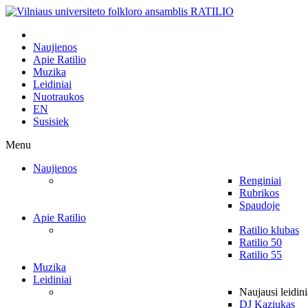
Naujienos
Apie Ratilio
Muzika
Leidiniai
Nuotraukos
EN
Susisiek
Menu
Naujienos
Renginiai
Rubrikos
Spaudoje
Apie Ratilio
Ratilio klubas
Ratilio 50
Ratilio 55
Muzika
Leidiniai
Naujausi leidini
DJ Kaziukas