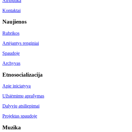
Atributika
Kontaktai
Naujienos
Rubrikos
Artėjantys renginiai
Spaudoje
Archyvas
Etnosocializacija
Apie iniciatyvą
Užsiėmimų aprašymas
Dalyvių atsiliepimai
Projektas spaudoje
Muzika