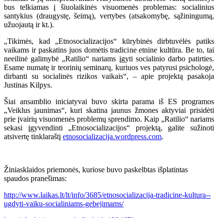
bus telkiamas į šiuolaikinės visuomenės problemas: socialinius
santykius (draugystę, šeimą), vertybes (atsakomybę, sąžiningumą,
užuojautą ir kt.).
„Tikimės, kad „Etnosocializacijos“ kūrybinės dirbtuvėlės patiks
vaikams ir paskatins juos domėtis tradicine etnine kultūra. Be to, tai
neeilinė galimybė „Ratilio“ nariams įgyti socialinio darbo patirties.
Esame numatę ir teorinių seminarų, kuriuos ves patyrusi psichologė,
dirbanti su socialinės rizikos vaikais“, – apie projektą pasakoja
Justinas Kilpys.
Šiai ansamblio iniciatyvai buvo skirta parama iš ES programos
„Veiklus jaunimas“, kuri skatina jaunus žmones aktyviai prisidėti
prie įvairių visuomenės problemų sprendimo. Kaip „Ratilio“ nariams
sekasi įgyvendinti „Etnosocializacijos“ projektą, galite sužinoti
atsivertę tinklaraštį
etnosocializacija.wordpress.com
.
Žiniasklaidos priemonės, kuriose buvo paskelbtas išplatintas
spaudos pranešimas:
http://www.laikas.lt/lt/info/3685/etnosocializacija-tradicine-kultura--
ugdyti-vaiku-socialiniams-gebejimams/