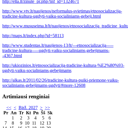
http://elta.lt/zinute_pr.php?inf_id=1324671
http://www.vtv.lt/naujienos/neformalus-svietimas/etnosocializacija-
tradicine-kultura-ugdyti-vaiku-socialiniams-gebeji.html
http://www.mususeima.lt/lt/naujienos/etnosocializacija_tradicine_k
http://maps.lt/index.php?id=58113
http://www.studentas.lt/naujienos-13/lt/---etnosocializacija-----
tradicine-kultura-----ugdyti-vaiku-socialiniams-gebejimams-
-4367.html
http://ukiozinios.lt/etnosocializacija-tradicine-kultura-%E2%80%93-
ugdyti-vaiku-socialiniams-gebejimams
http://alkas.lt/2011/02/26/tradicine-kultura-puiki-priemone-vaiku-
socialiniams-gebejimams-ugdyti/#more-12608
Artimiausi renginiai
<<
<
Birž. 2027
>
>>
Pr
An
Tr
Kt
Pn
Šš
Sk
1
2
3
4
5
6
7
8
9
10
11
12
13