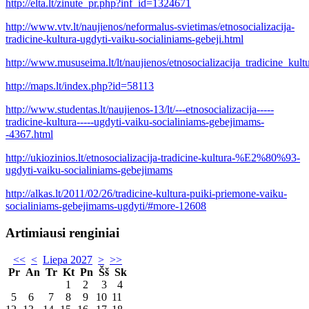
http://elta.lt/zinute_pr.php?inf_id=1324671
http://www.vtv.lt/naujienos/neformalus-svietimas/etnosocializacija-
tradicine-kultura-ugdyti-vaiku-socialiniams-gebeji.html
http://www.mususeima.lt/lt/naujienos/etnosocializacija_tradicine_k
http://maps.lt/index.php?id=58113
http://www.studentas.lt/naujienos-13/lt/---etnosocializacija-----
tradicine-kultura-----ugdyti-vaiku-socialiniams-gebejimams-
-4367.html
http://ukiozinios.lt/etnosocializacija-tradicine-kultura-%E2%80%93-
ugdyti-vaiku-socialiniams-gebejimams
http://alkas.lt/2011/02/26/tradicine-kultura-puiki-priemone-vaiku-
socialiniams-gebejimams-ugdyti/#more-12608
Artimiausi renginiai
<<
<
Liepa 2027
>
>>
Pr
An
Tr
Kt
Pn
Šš
Sk
1
2
3
4
5
6
7
8
9
10
11