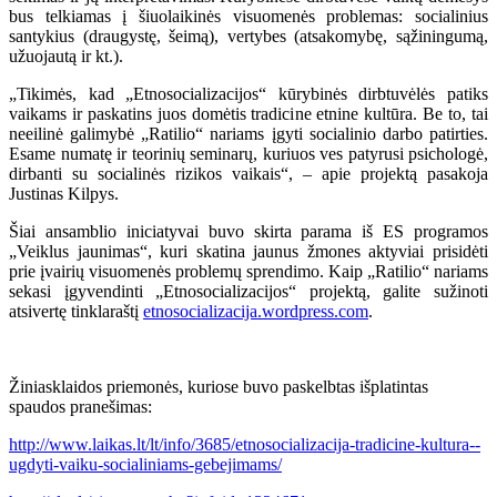
bus telkiamas į šiuolaikinės visuomenės problemas: socialinius
santykius (draugystę, šeimą), vertybes (atsakomybę, sąžiningumą,
užuojautą ir kt.).
„Tikimės, kad „Etnosocializacijos“ kūrybinės dirbtuvėlės patiks
vaikams ir paskatins juos domėtis tradicine etnine kultūra. Be to, tai
neeilinė galimybė „Ratilio“ nariams įgyti socialinio darbo patirties.
Esame numatę ir teorinių seminarų, kuriuos ves patyrusi psichologė,
dirbanti su socialinės rizikos vaikais“, – apie projektą pasakoja
Justinas Kilpys.
Šiai ansamblio iniciatyvai buvo skirta parama iš ES programos
„Veiklus jaunimas“, kuri skatina jaunus žmones aktyviai prisidėti
prie įvairių visuomenės problemų sprendimo. Kaip „Ratilio“ nariams
sekasi įgyvendinti „Etnosocializacijos“ projektą, galite sužinoti
atsivertę tinklaraštį
etnosocializacija.wordpress.com
.
Žiniasklaidos priemonės, kuriose buvo paskelbtas išplatintas
spaudos pranešimas:
http://www.laikas.lt/lt/info/3685/etnosocializacija-tradicine-kultura--
ugdyti-vaiku-socialiniams-gebejimams/