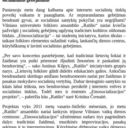
socialiniams gebėjimams
Pastaruoju metu daug kalbama apie interneto socialinių tinklų
poveikį vaikams ir paaugliams. Ar neprarandamas gebėjimas
bendrauti gyvai, ar socialiniai santykių pokyčiai yra negrįžtami?
Vilniaus universiteto folkloro ansamblio „Ratilio“ nariai kviečia
pažvelgti į socialinių gebėjimų ugdymą tradicinės kultūros siūlomais
būdais. „Etnosocializacija“ – tai studentų iniciatyva, kurios tikslas –
taikant folkloro elementus sužadinti vaikų, lankančių dienos centrus,
kūrybiškumą ir lavinti socialinius gebėjimus.
„Per savo koncertus pastebėjome, kad tradiciniai lietuvių šokiai ir
žaidimai yra puiki priemonė išjudinti žmonėms ir paskatinti jų
bendravimą“, – sako Justinas Kilpys, „Ratilio“ iniciatyvinės grupės
narys. „Lietuvių folklore glūdi didelės edukacinės galios. Anksčiau
bendraudami skirtingo amžiaus bendruomenės nariai per žaidimus ir
pasakas mokydavo socialinių vertybių. Dabar tiesioginio santykio su
kitais labai trūksta, nes bendravimas persikėlė į interneto erdves ir
socialinius tinklus. Todėl mes ir ėmėmės „Etnosocializacijos“
projekto“, – pabrėžia kita „Ratilio“ narė Kristina Černaitė.
Projektas vyks 2011 metų vasario–birželio mėnesiais, jo metu
„Ratilio“ ansamblio nariai lankysis trijuose Vilniaus vaikų dienos
centruose. „Etnosocializacijos“ užsiėmimus sudaro trys pagrindinės
dalys: tradiciniai žaidimai, muzikinės improvizacijos, pasakų
sekimas ir jų interpretavimas. Kūrybinėse dirbtuvėse vaikų dėmesys