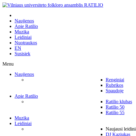
Naujienos
Apie Ratilio
Muzika
Leidiniai
Nuotraukos
EN
Susisiek
Menu
Naujienos
Renginiai
Rubrikos
Spaudoje
Apie Ratilio
Ratilio klubas
Ratilio 50
Ratilio 55
Muzika
Leidiniai
Naujausi leidini
DJ Kaziukas