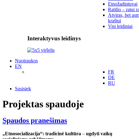
Etnožadintuvai
Ratilio – ratui r
Atviras, bet asm
kraštui
Visi leidiniai
Interaktyvus leidinys
Nuotraukos
EN
FR
DE
RU
Susisiek
Projektas spaudoje
Spaudos pranešimas
„Etnosocializacija“: tradicinė kultūra
–
ugdyti vaikų