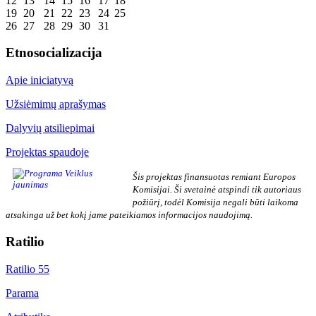
12
13
14
15
16
17
18
19
20
21
22
23
24
25
26
27
28
29
30
31
Etnosocializacija
Apie iniciatyvą
Užsiėmimų aprašymas
Dalyvių atsiliepimai
Projektas spaudoje
Šis projektas finansuotas remiant Europos
Komisijai. Ši svetainė atspindi tik autoriaus
požiūrį, todėl Komisija negali būti laikoma
atsakinga už bet kokį jame pateikiamos informacijos naudojimą.
Ratilio
Ratilio 55
Parama