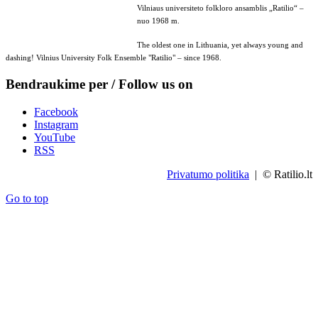
Vilniaus universiteto folkloro ansamblis „Ratilio“ –
nuo 1968 m.
The oldest one in Lithuania, yet always young and
dashing! Vilnius University Folk Ensemble "Ratilio" – since 1968.
Bendraukime per / Follow us on
Facebook
Instagram
YouTube
RSS
Privatumo politika
| © Ratilio.lt
Go to top