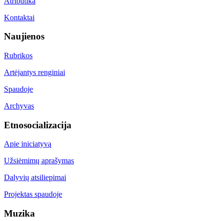
Atributika
Kontaktai
Naujienos
Rubrikos
Artėjantys renginiai
Spaudoje
Archyvas
Etnosocializacija
Apie iniciatyvą
Užsiėmimų aprašymas
Dalyvių atsiliepimai
Projektas spaudoje
Muzika