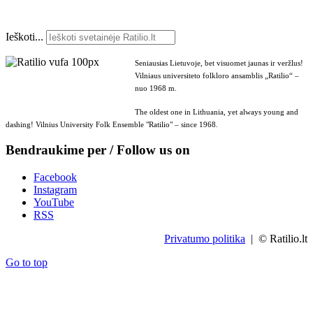
Ieškoti...
Seniausias Lietuvoje, bet visuomet jaunas ir veržlus!
Vilniaus universiteto folkloro ansamblis „Ratilio“ –
nuo 1968 m.
The oldest one in Lithuania, yet always young and
dashing! Vilnius University Folk Ensemble "Ratilio" – since 1968.
Bendraukime per / Follow us on
Facebook
Instagram
YouTube
RSS
Privatumo politika
| © Ratilio.lt
Go to top