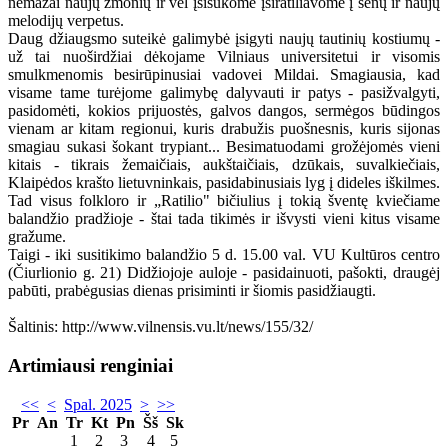
nemažai naujų žmonių ir vėl įsisukome įsiratiliavome į senų ir naujų
melodijų verpetus.
Daug džiaugsmo suteikė galimybė įsigyti naujų tautinių kostiumų -
už tai nuoširdžiai dėkojame Vilniaus universitetui ir visomis
smulkmenomis besirūpinusiai vadovei Mildai. Smagiausia, kad
visame tame turėjome galimybę dalyvauti ir patys - pasižvalgyti,
pasidomėti, kokios prijuostės, galvos dangos, sermėgos būdingos
vienam ar kitam regionui, kuris drabužis puošnesnis, kuris sijonas
smagiau sukasi šokant trypiant... Besimatuodami grožėjomės vieni
kitais - tikrais žemaičiais, aukštaičiais, dzūkais, suvalkiečiais,
Klaipėdos krašto lietuvninkais, pasidabinusiais lyg į dideles iškilmes.
Tad visus folkloro ir „Ratilio" bičiulius į tokią šventę kviečiame
balandžio pradžioje - štai tada tikimės ir išvysti vieni kitus visame
gražume.
Taigi - iki susitikimo balandžio 5 d. 15.00 val. VU Kultūros centro
(Čiurlionio g. 21) Didžiojoje auloje - pasidainuoti, pašokti, draugėj
pabūti, prabėgusias dienas prisiminti ir šiomis pasidžiaugti.
Šaltinis: http://www.vilnensis.vu.lt/news/155/32/
Artimiausi renginiai
<<
<
Spal. 2025
>
>>
Pr
An
Tr
Kt
Pn
Šš
Sk
1
2
3
4
5