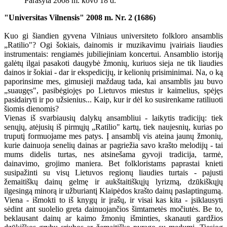
Parašyta 2008 m. kovo 18 d.
"Universitas Vilnensis" 2008 m. Nr. 2 (1686)
Kuo gi šiandien gyvena Vilniaus universiteto folkloro ansamblis
„Ratilio"? Ogi šokiais, dainomis ir muzikavimu įvairiais liaudies
instrumentais: rengiamės jubiliejiniam koncertui. Ansamblio istoriją
galėtų ilgai pasakoti daugybė žmonių, kuriuos sieja ne tik liaudies
dainos ir šokiai - dar ir ekspedicijų, ir kelionių prisiminimai. Na, o ką
paporinsime mes, gimusieji maždaug tada, kai ansamblis jau buvo
„suaugęs", pasibėgiojęs po Lietuvos miestus ir kaimelius, spėjęs
pasidairyti ir po užsienius... Kaip, kur ir dėl ko susirenkame ratiliuoti
šiomis dienomis?
Vienas iš svarbiausių dalykų ansambliui - laikytis tradicijų: tiek
senųjų, atėjusių iš pirmųjų „Ratilio" kartų, tiek naujesnių, kurias po
truputį formuojame mes patys. Į ansamblį vis ateina jaunų žmonių,
kurie dainuoja senelių dainas ar pagriežia savo krašto melodijų - tai
mums didelis turtas, nes atsinešama gyvoji tradicija, tarmė,
dainavimo, grojimo maniera. Bet folkloristams paprastai knieti
susipažinti su visų Lietuvos regionų liaudies turtais - pajusti
žemaitiškų dainų gelmę ir aukštaitiškųjų lyrizmą, dzūkiškųjų
ilgesingą minorą ir užburiantį Klaipėdos krašto dainų paslaptingumą.
Viena - išmokti to iš knygų ir įrašų, ir visai kas kita - įsiklausyti
sėdint ant suolelio greta dainuojančios šimtametės močiutės. Be to,
beklausant dainų ar kaimo žmonių išminties, skanauti gardžios