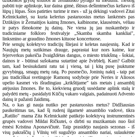
dzūkiškos grybų sriubos ar žemaitiško pyrago su medumi. Tiesiog
pabūti toje aplinkoje, kur daina gimė, ištisus dešimtmečius keliavo iš
lūpų į lūpas. Šios patirties turime ir mes - už ją dėkingi vadovei Zitai
Kelmickaitei, su kuria kelerius pastaruosius metus lankėmės pas
Dzūkijos ir Žemaitijos kaimų žmones, kalbinome, klausėmės, vėliau
ir patys išmokome jų dainų. Ne viena jų jau nuskambėjo ir
tradiciniame folkloro festivalyje „Skamba skamba kankliai",
linksmino ar graudino žmones kituose koncertuose.
Prie senųjų kolektyvo tradicijų šliejasi ir keletas naujesnių. Kad ir
Naujųjų metų sutikimas drauge, paprastai kur nors kaime, kur
fejerverkus pakeičia žvaigždėtas dangus, o miesto triukšmą - šokiai,
dainos ir - būtinai sušokama sutartinė apie žvirblelį. Kam? Galbūt
tam, kad besisukdami ratu tai į vieną, tai į kitą pusę įsuktume
gyvybingą, smagų metų ratą. Po pusmečio, Joninių naktį - taip pat
jau tradiciškai svetingoje Ramonų sodyboje prie Neries ir Aliosos
upelio kasmet vis išradingiau „krikštijame" tais metais į ansamblį
atėjusius žmones. Be to, kiekvieną gruodį susėdame aplink stalą ir
palydėti metų - pasidalyti Kūčių vakaro valgiais, padainuoti Advento
dainų ir pažaisti žaidimų.
Na, o kas gi nauja nutiko per pastaruosius metus? Didžiausias
pasikeitimas tas, kad šį rudenį ilgametė ansamblio vadovė, tikra
„Ratilio" mama Zita Kelmickaitė patikėjo kolektyvą instrumentinės
grupės vadovei Mildai Ričkutei, o dirbti su muzikantais nuo šiol
ėmėsi Kristina Aponavičiutė. Taip prasidėjo naujasis sezonas - iš
visų pakraščių į Vilnių vėl sugužėjo ansamblio nariai, sulaukėme