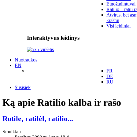
Etnožadintuvai
Ratilio – ratui r
Atviras, bet asm
kraštui
Visi leidiniai
Interaktyvus leidinys
Nuotraukos
EN
FR
DE
RU
Susisiek
Ką apie Ratilio kalba ir rašo
Rotile, ratilėl, ratilio...
Smulkiau