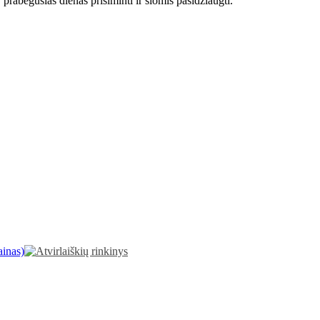
 prabėgusias dienas prisiminti ir šiomis pasidžiaugti.