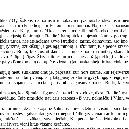
lio"? Ogi šokiais, dainomis ir muzikavimu įvairiais liaudies instrumenta
kiai - dar ir ekspedicijų, ir kelionių prisiminimai. Na, o ką papori
užsienius... Kaip, kur ir dėl ko susirenkame ratiliuoti šiomis dienomis?
nųjų, atėjusių iš pirmųjų „Ratilio" kartų, tiek naujesnių, kurias po t
delis turtas, nes atsinešama gyvoji tradicija, tarmė, dainavimo, grojimo 
kųjų lyrizmą, dzūkiškųjų ilgesingą minorą ir užburiantį Klaipėdos krašto
ės močiutės. Be to, beklausant dainų ar kaimo žmonių išminties, skana
iavo iš lūpų į lūpas. Šios patirties turime ir mes - už ją dėkingi vadov
r patys išmokome jų dainų. Ne viena jų jau nuskambėjo ir tradiciniame 
 Naujųjų metų sutikimas drauge, paprastai kur nors kaime, kur fejerverku
ukdami ratu tai į vieną, tai į kitą pusę įsuktume gyvybingą, smagų metų 
u „krikštijame" tais metais į ansamblį atėjusius žmones. Be to, kiekvi
itimas tas, kad šį rudenį ilgametė ansamblio vadovė, tikra „Ratilio" m
navičiutė. Taip prasidėjo naujasis sezonas - iš visų pakraščių į Vilnių
 už tai nuoširdžiai dėkojame Vilniaus universitetui ir visomis smulk
kios prijuostės, galvos dangos, sermėgos būdingos vienam ar kitam regi
, aukštaičiais, dzūkais, suvalkiečiais, Klaipėdos krašto lietuvninkais, 
ės ir išvysti vieni kitus visame gražume.