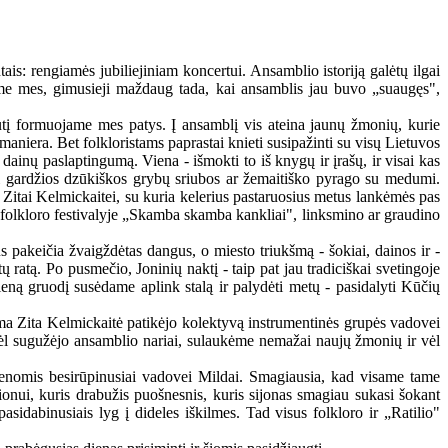
is: rengiamės jubiliejiniam koncertui. Ansamblio istoriją galėtų ilgai
nsime mes, gimusieji maždaug tada, kai ansamblis jau buvo „suaugęs",
ruputį formuojame mes patys. Į ansamblį vis ateina jaunų žmonių, kurie
maniera. Bet folkloristams paprastai knieti susipažinti su visų Lietuvos
 dainų paslaptingumą. Viena - išmokti to iš knygų ir įrašų, ir visai kas
uti gardžios dzūkiškos grybų sriubos ar žemaitiško pyrago su medumi.
ei Zitai Kelmickaitei, su kuria kelerius pastaruosius metus lankėmės pas
folkloro festivalyje „Skamba skamba kankliai", linksmino ar graudino
s pakeičia žvaigždėtas dangus, o miesto triukšmą - šokiai, dainos ir -
ratą. Po pusmečio, Joninių naktį - taip pat jau tradiciškai svetingoje
eną gruodį susėdame aplink stalą ir palydėti metų - pasidalyti Kūčių
ama Zita Kelmickaitė patikėjo kolektyvą instrumentinės grupės vadovei
 vėl sugužėjo ansamblio nariai, sulaukėme nemažai naujų žmonių ir vėl
menomis besirūpinusiai vadovei Mildai. Smagiausia, kad visame tame
onui, kuris drabužis puošnesnis, kuris sijonas smagiau sukasi šokant
pasidabinusiais lyg į dideles iškilmes. Tad visus folkloro ir „Ratilio"