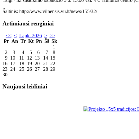
Taigi - iki susitikimo balandžio 5 d. 15.00 val. VU Kultūros centro (Čiu
Šaltinis: http://www.vilnensis.vu.lt/news/155/32/
Artimiausi renginiai
<<
<
Lapk. 2026
>
>>
Pr
An
Tr
Kt
Pn
Šš
Sk
1
2
3
4
5
6
7
8
9
10
11
12
13
14
15
16
17
18
19
20
21
22
23
24
25
26
27
28
29
30
Naujausi leidiniai