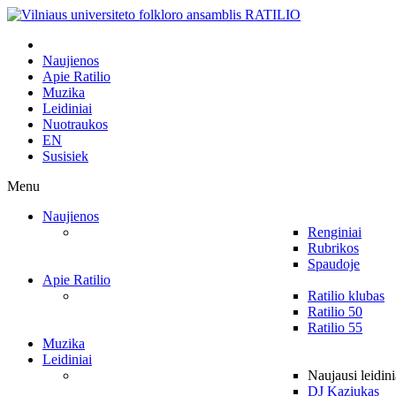
Naujienos
Apie Ratilio
Muzika
Leidiniai
Nuotraukos
EN
Susisiek
Menu
Naujienos
Renginiai
Rubrikos
Spaudoje
Apie Ratilio
Ratilio klubas
Ratilio 50
Ratilio 55
Muzika
Leidiniai
Naujausi leidini
DJ Kaziukas