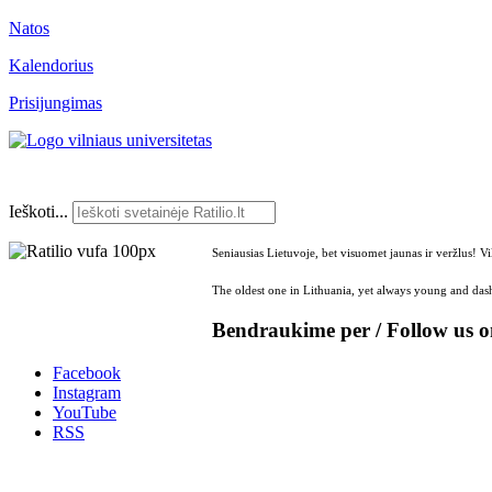
Natos
Kalendorius
Prisijungimas
Ieškoti...
Seniausias Lietuvoje, bet visuomet jaunas ir veržlus! V
The oldest one in Lithuania, yet always young and dash
Bendraukime per / Follow us 
Facebook
Instagram
YouTube
RSS