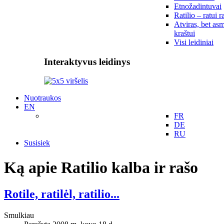
Etnožadintuvai
Ratilio – ratui r
Atviras, bet asm
kraštui
Visi leidiniai
Interaktyvus leidinys
Nuotraukos
EN
FR
DE
RU
Susisiek
Ką apie Ratilio kalba ir rašo
Rotile, ratilėl, ratilio...
Smulkiau