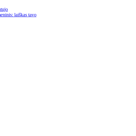
atujo
eninis: laiškas tavo