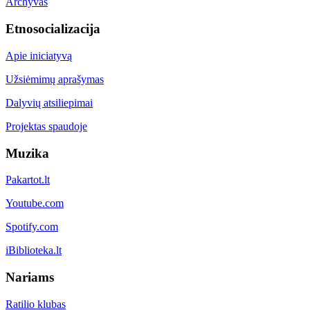
Archyvas
Etnosocializacija
Apie iniciatyvą
Užsiėmimų aprašymas
Dalyvių atsiliepimai
Projektas spaudoje
Muzika
Pakartot.lt
Youtube.com
Spotify.com
iBiblioteka.lt
Nariams
Ratilio klubas