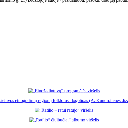
rlionio g. 21) Didžiojoje auloje - pasidainuoti, pašokti, draugėj pabūti,