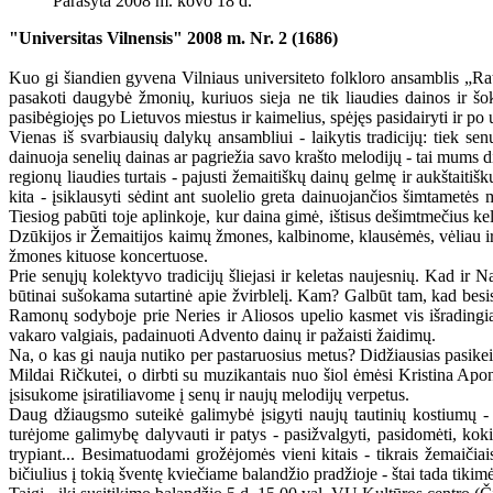
Parašyta 2008 m. kovo 18 d.
"Universitas Vilnensis" 2008 m. Nr. 2 (1686)
Kuo gi šiandien gyvena Vilniaus universiteto folkloro ansamblis „Rati
pasakoti daugybė žmonių, kuriuos sieja ne tik liaudies dainos ir šo
pasibėgiojęs po Lietuvos miestus ir kaimelius, spėjęs pasidairyti ir po 
Vienas iš svarbiausių dalykų ansambliui - laikytis tradicijų: tiek se
dainuoja senelių dainas ar pagriežia savo krašto melodijų - tai mums di
regionų liaudies turtais - pajusti žemaitiškų dainų gelmę ir aukštaitiš
kita - įsiklausyti sėdint ant suolelio greta dainuojančios šimtamet
Tiesiog pabūti toje aplinkoje, kur daina gimė, ištisus dešimtmečius kel
Dzūkijos ir Žemaitijos kaimų žmones, kalbinome, klausėmės, vėliau i
žmones kituose koncertuose.
Prie senųjų kolektyvo tradicijų šliejasi ir keletas naujesnių. Kad ir
būtinai sušokama sutartinė apie žvirblelį. Kam? Galbūt tam, kad besis
Ramonų sodyboje prie Neries ir Aliosos upelio kasmet vis išradingia
vakaro valgiais, padainuoti Advento dainų ir pažaisti žaidimų.
Na, o kas gi nauja nutiko per pastaruosius metus? Didžiausias pasike
Mildai Ričkutei, o dirbti su muzikantais nuo šiol ėmėsi Kristina Apo
įsisukome įsiratiliavome į senų ir naujų melodijų verpetus.
Daug džiaugsmo suteikė galimybė įsigyti naujų tautinių kostiumų -
turėjome galimybę dalyvauti ir patys - pasižvalgyti, pasidomėti, ko
trypiant... Besimatuodami grožėjomės vieni kitais - tikrais žemaičiais
bičiulius į tokią šventę kviečiame balandžio pradžioje - štai tada tikim