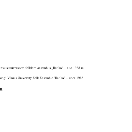
ilniaus universiteto folkloro ansamblis „Ratilio“ – nuo 1968 m.
ing! Vilnius University Folk Ensemble "Ratilio" – since 1968.
on