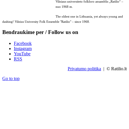
Vilniaus universiteto folkloro ansamblis „Ratilio“ –
nuo 1968 m.
The oldest one in Lithuania, yet always young and
dashing! Vilnius University Folk Ensemble "Ratilio" – since 1968.
Bendraukime per / Follow us on
Facebook
Instagram
YouTube
RSS
Privatumo politika
| © Ratilio.lt
Go to top