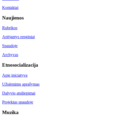
Kontaktai
Naujienos
Rubrikos
Artėjantys renginiai
Spaudoje
Archyvas
Etnosocializacija
Apie iniciatyvą
Užsiėmimų aprašymas
Dalyvių atsiliepimai
Projektas spaudoje
Muzika