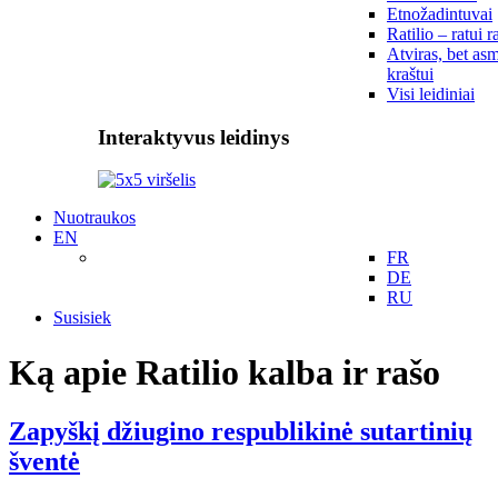
Etnožadintuvai
Ratilio – ratui r
Atviras, bet asm
kraštui
Visi leidiniai
Interaktyvus leidinys
Nuotraukos
EN
FR
DE
RU
Susisiek
Ką apie Ratilio kalba ir rašo
Zapyškį džiugino respublikinė sutartinių
šventė