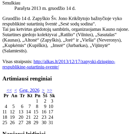
Smulkiau
Parašyta 2013 m. gruodžio 14 d.
Gruodžio 14 d. Zapyškio Šv. Jono Krikštytojo bažnyčioje vyko
respublikinė sutartinių šventė „Sesė sodų sodina“.
Tai jau ketvirtas giedotojų sambūris, organizuojamas Kauno rajone.
Sutartines giedojo kolektyvai „Ratilio“ (Vilnius), „Sasutalas“
(Kaunas), „Altonė“ (Zapyškis), „Jorė“ ir „Viešia“ (Neveronys),
„Kupkėmis“ (Kupiškis), „Imsrė“ (Jurbarkas), „Vijūnytė“
(Salamiestis).
Visas straipsnis:
http://alkas.lt/2013/12/17/zapyski-dziugino-
respublikine-sutartiniu-svente/
Artimiausi renginiai
<<
<
Geg. 2026
>
>>
Pr
An
Tr
Kt
Pn
Šš
Sk
1
2
3
4
5
6
7
8
9
10
11
12
13
14
15
16
17
18
19
20
21
22
23
24
25
26
27
28
29
30
31
Naujausi leidiniai